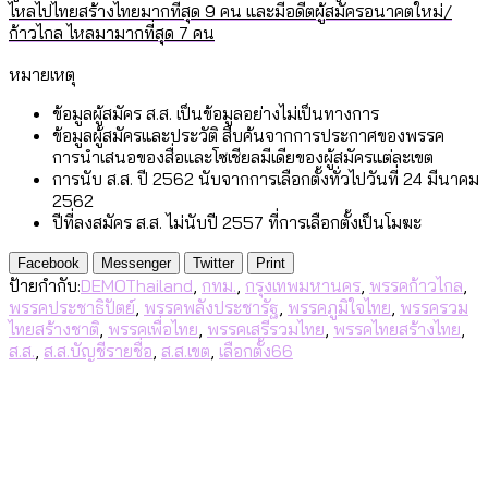
ไหลไปไทยสร้างไทยมากที่สุด 9 คน และมีอดีตผู้สมัครอนาคตใหม่/
ก้าวไกล ไหลมามากที่สุด 7 คน
หมายเหตุ
ข้อมูลผู้สมัคร ส.ส. เป็นข้อมูลอย่างไม่เป็นทางการ
ข้อมูลผู้สมัครและประวัติ สืบค้นจากการประกาศของพรรค
การนำเสนอของสื่อและโซเชียลมีเดียของผู้สมัครแต่ละเขต
การนับ ส.ส. ปี 2562 นับจากการเลือกตั้งทั่วไปวันที่ 24 มีนาคม
2562
ปีที่ลงสมัคร ส.ส. ไม่นับปี 2557 ที่การเลือกตั้งเป็นโมฆะ
Facebook
Messenger
Twitter
Print
ป้ายกำกับ:
DEMOThailand
,
กทม.
,
กรุงเทพมหานคร
,
พรรคก้าวไกล
,
พรรคประชาธิปัตย์
,
พรรคพลังประชารัฐ
,
พรรคภูมิใจไทย
,
พรรครวม
ไทยสร้างชาติ
,
พรรคเพื่อไทย
,
พรรคเสรีรวมไทย
,
พรรคไทยสร้างไทย
,
ส.ส.
,
ส.ส.บัญชีรายชื่อ
,
ส.ส.เขต
,
เลือกตั้ง66