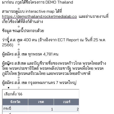
รับรองเพศของ Transgender ทั่วโลก
มาก่อน ภายใต้ชื่อโครงการ DEMO Thailand
ประเทศไหนทำได้บ้าง?
สวนสาธารณะและพื้นที่สีเขียวใน กทม. เพิ่ม
สามารถดูแบบ interactive map ได้ที่
เมกะโปรเจ็กต์ของ กทม. ในช่วงที่มีการใช้
https://demothailand.rocketmedialab.co
และอ่านรายงานที่
Future
ขึ้นและเข้าถึงได้มากน้อยแค่ไหน
สมุดจดการบ้าน ส.ก. 2569 : แต่ละเขตมี
เกี่ยวข้องได้ที่ลิงก์ด้านล่าง
งบคาบเกี่ยวในยุคชัชชาติ มีอะไร ใช้งบแค่
ปัญหาอะไรที่ ส.ก. ต้องทำการบ้าน
ไหน
ข้อมูล ขณะนี้ประกอบด้วย
สำรวจ Hate Speech ที่ถูกผลิตซ้ำผ่าน
สังคมผู้สูงอายุไทย [ข้อมูลดิบ]
ว่าที่ ส.ส. เขต 400 คน (อ้างอิงจาก ECT Report ณ วันที่ 25 พ.ค.
Database
วิดีโอ AI ในช่วงความขัดแย้งไทย-กัมพูชา
ขยะมูลฝอย 2568 [ข้อมูลดิบ]
2566)
[ข้อมูลดิบ]
Vote62 ขอบคุณประชาชนที่ร่วม
ผู้สมัคร ส.ส. เขต ทุกพรรค 4,781 คน
ค่าฝุ่นในกรุงเทพฯ 2025 เทียบกับจำนวน
สังเกตการณ์การเลือกตั้งชวนคุยกันถึงบท
สังคมผู้สูงอายุไทย [ข้อมูลดิบ]
Project
ควันบุหรี่ที่เข้าปอด [ข้อมูลดิบ]
สำรวจสังคมผู้สูงอายุไทย : 6 จังหวัดเป็น
ผู้สมัคร ส.ส.เขต และบัญชีรายชื่อของพรรคก้าวไกล พรรคไทยสร้าง
เรียนที่เราได้รับจากเลือกตั้ง กรุงเทพฯ –
ขยะของคน กทม. ที่ยังถูกนำไปทิ้งที่
ไทย พรรคประชาธิปัตย์ พรรคพลังประชารัฐ พรรคเพื่อไทย พรรค
สังคมสูงวัยระดับสุดยอด และ 64 จังหวัดที่
Bangkok Index
ความเกลียดชังที่ขายได้ : สำรวจ Hate
ภูมิใจไทย พรรคเสรีรวมไทย และพรรครวมไทยสร้างชาติ
พัทยา
ฉะเชิงเทรา นครปฐม และล่าสุดที่กาญจนบุรี
ตายมากกว่าเกิด
Bangkok Index 2022
Speech ที่ถูกผลิตซ้ำผ่านวิดีโอ AI ในช่วง
ผู้สมัคร ส.ส. เขต กรุงเทพมหานคร 7 พรรคใหญ่
About Us
สำรวจเหตุไฟไหม้ในกรุงเทพฯ 2568
DEMO Thailand
ความขัดแย้งไทย-กัมพูชา
สำรวจเศรษฐกิจในกรุงเทพฯ ผ่าน
[ข้อมูลดิบ]
Bangkok Index 2025
กทม. มีอำนาจแค่ไหน ในการแก้ปัญหาให้คน
งบระบายน้ำ-ป้องกันน้ำท่วม 4 ปี (2566-
กรุงเทพฯ เมืองสังคมผู้สูงอายุ [ข้อมูลดิบ]
ที่อาศัยอยู่ในกรุงเทพฯ
2569) ของ กทม. ในยุคชัชชาติ ลงเขตไหน