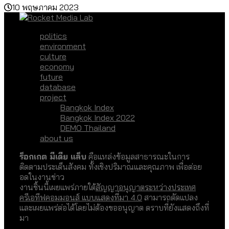
10 พฤษภาคม 2023
politics
environment
culture
economy
future
database
project
Bangkok Index
Bangkok Index 2022
DEMO Thailand
about us
ร็อกเกต มีเดีย แล็บ
คือแหล่งข้อมูลสาธารณะในการ
ติดตามประเด็นสังคม ทั้งเชิงปริมาณและคุณภาพ เพื่อต่อย
อดในงานข่าว
งานชิ้นนี้เผยแพร่ภายใต้
สัญญาอนุญาตระหว่างประเทศ
ครีเอทีฟคอมมอนส์ แบบแสดงที่มา 4.0
สามารถดัดแปลง
และเผยแพร่ต่อได้โดยไม่ต้องขออนุญาต ตราบที่ยังแสดงถึงที่
มา