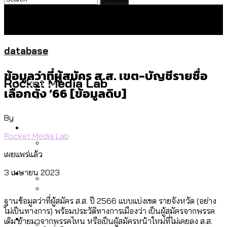
database
ข้อมูลว่าที่ผู้สมัคร ส.ส. เขต-บัญชีรายชื่อ
Politics
Rocket Media Lab
เลือกตั้ง ’66 [ข้อมูลดิบ]
By
สำรวจร่างงบปี 70 ของ กทม. สำนักการ
Environment
จราจรฯ เพิ่ม 150% มีเพียง 5 เขตที่งบเพิ่ม
Rocket Media Lab
โดยเขตจตุจักรสูงสุด
เผยแพร่แล้ว
สำรวจเหตุไฟไหม้ในกรุงเทพฯ ส่วนใหญ่มา
Culture
3 เมษายน 2023
จากไฟฟ้าลัดวงจร เขตจตุจักรเกิดไฟฟ้า
ลัดวงจรมากที่สุด
เมื่อแยกท่องเที่ยวออกจากกีฬา กระทรวง
ฐานข้อมูลว่าที่ผู้สมัคร ส.ส. ปี 2566 แบบแบ่งเขต รายจังหวัด (อย่าง
โลกใบเดียว สิทธิไม่เท่ากัน: กฎหมายการ
ไม่เป็นทางการ) พร้อมประวัติทางการเมืองว่า เป็นผู้สมัครจากพรรค
Economy
ใหม่จะมีงบฯ ประมาณเท่าไร
เดิม ย้ายมาจากพรรคไหน หรือเป็นผู้สมัครหน้าใหม่ที่ไม่เคยลง ส.ส.