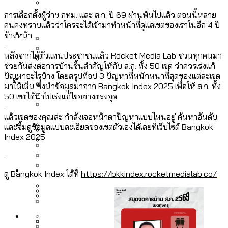
ลัดวงจรมากที่สุด
เมื่อแยกท่องเที่ยวออกจากกีฬา กระทรวง
การเลือกตั้งผู้ว่าฯ กทม. และ ส.ก. ปี 69 ผ่านพ้นไปแล้ว ตอนนี้หลาย
โลกใบเดียว สิทธิไม่เท่ากัน: กฎหมายการ
คนคงทราบแล้วว่าใครจะได้เข้ามาทำหน้าที่ดูแลเขตของเราในอีก 4 ปี
Economy
ใหม่จะมีงบฯ ประมาณเท่าไร
ข้างหน้า
รับรองเพศของ Transgender ทั่วโลก
.
ประเทศไหนทำได้บ้าง?
หลังจากได้ตัวแทนประชาชนแล้ว Rocket Media Lab ชวนทุกคนมา
สวนสาธารณะและพื้นที่สีเขียวใน กทม. เพิ่ม
ช่วยกันส่งต่อการบ้านชิ้นสำคัญให้กับ ส.ก. ทั้ง 50 เขต ว่าควรเร่งแก้
เมกะโปรเจ็กต์ของ กทม. ในช่วงที่มีการใช้
Future
ขึ้นและเข้าถึงได้มากน้อยแค่ไหน
ปัญหาอะไรบ้าง โดยสรุปท็อป 3 ปัญหาที่หนักหนาที่สุดของแต่ละเขต
สมุดจดการบ้าน ส.ก. 2569 : แต่ละเขตมี
งบคาบเกี่ยวในยุคชัชชาติ มีอะไร ใช้งบแค่
มาให้เห็น ซึ่งนำข้อมูลมาจาก Bangkok Index 2025 เพื่อให้ ส.ก. ทั้ง
ปัญหาอะไรที่ ส.ก. ต้องทำการบ้าน
50 เขตได้นำไปเร่งแก้ไขอย่างตรงจุด
ไหน
สำรวจ Hate Speech ที่ถูกผลิตซ้ำผ่าน
.
สังคมผู้สูงอายุไทย [ข้อมูลดิบ]
แล้วเขตของคุณล่ะ กำลังเจอหน้าตาปัญหาแบบไหนอยู่ ค้นหาอันดับ
Database
วิดีโอ AI ในช่วงความขัดแย้งไทย-กัมพูชา
ขยะมูลฝอย 2568 [ข้อมูลดิบ]
และจิ้มดูข้อมูลแบบละเอียดของเขตตัวเองได้เลยที่เว็บไซต์ Bangkok
[ข้อมูลดิบ]
Index 2025
Vote62 ขอบคุณประชาชนที่ร่วม
ค่าฝุ่นในกรุงเทพฯ 2025 เทียบกับจำนวน
.
สังเกตการณ์การเลือกตั้งชวนคุยกันถึงบท
สังคมผู้สูงอายุไทย [ข้อมูลดิบ]
Project
ควันบุหรี่ที่เข้าปอด [ข้อมูลดิบ]
สำรวจสังคมผู้สูงอายุไทย : 6 จังหวัดเป็น
ดู Bangkok Index ได้ที่
https://bkkindex.rocketmedialab.co/
เรียนที่เราได้รับจากเลือกตั้ง กรุงเทพฯ –
ขยะของคน กทม. ที่ยังถูกนำไปทิ้งที่
สังคมสูงวัยระดับสุดยอด และ 64 จังหวัดที่
Bangkok Index
ความเกลียดชังที่ขายได้ : สำรวจ Hate
พัทยา
ฉะเชิงเทรา นครปฐม และล่าสุดที่กาญจนบุรี
ตายมากกว่าเกิด
Bangkok Index 2022
Speech ที่ถูกผลิตซ้ำผ่านวิดีโอ AI ในช่วง
About Us
สำรวจเหตุไฟไหม้ในกรุงเทพฯ 2568
DEMO Thailand
ความขัดแย้งไทย-กัมพูชา
สำรวจเศรษฐกิจในกรุงเทพฯ ผ่าน