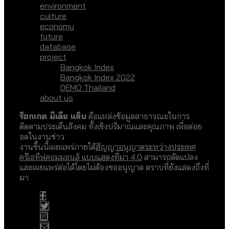
environment
culture
economy
future
database
project
Bangkok Index
Bangkok Index 2022
DEMO Thailand
about us
ร็อกเกต มีเดีย แล็บ
คือแหล่งข้อมูลสาธารณะในการ
ติดตามประเด็นสังคม ทั้งเชิงปริมาณและคุณภาพ เพื่อต่อย
อดในงานข่าว
งานชิ้นนี้เผยแพร่ภายใต้
สัญญาอนุญาตระหว่างประเทศ
ครีเอทีฟคอมมอนส์ แบบแสดงที่มา 4.0
สามารถดัดแปลง
และเผยแพร่ต่อได้โดยไม่ต้องขออนุญาต ตราบที่ยังแสดงถึงที่
มา