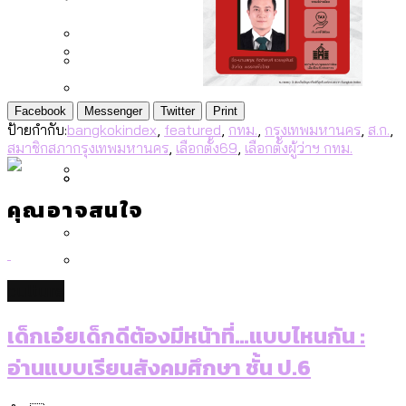
[ข้อมูลดิบ]
Bangkok Index 2025
กทม. มีอำนาจแค่ไหน ในการแก้ปัญหาให้คน
งบระบายน้ำ-ป้องกันน้ำท่วม 4 ปี (2566-
กรุงเทพฯ เมืองสังคมผู้สูงอายุ [ข้อมูลดิบ]
ที่อาศัยอยู่ในกรุงเทพฯ
2569) ของ กทม. ในยุคชัชชาติ ลงเขตไหน
กรุงเทพฯ เมืองคอนเสิร์ต : สำรวจ
ทำอะไรบ้าง
คำนำหน้านามและกฎหมายสมรสเท่าเทียม
คอนเสิร์ตและแฟนมีตติ้งในไทยจำนวน 526
สำรวจงบประมาณรายเขตในกรุงเทพฯ
Facebook
Messenger
Twitter
Print
[ข้อมูลดิบ]
งาน ตั้งแต่ปี 2023-2024
ผ่าน Bangkok Index 2025
กรุงเทพฯ เมืองสังคมผู้สูงอายุ : 36 เขตมี
ป้ายกำกับ:
bangkokindex
,
featured
,
กทม.
,
กรุงเทพมหานคร
,
ส.ก.
,
สมาชิกสภากรุงเทพมหานคร
,
เลือกตั้ง69
,
เลือกตั้งผู้ว่าฯ กทม.
คนตายมากกว่าคนเกิด 18 เขตเป็นสังคมผู้
สูงอายุระดับสุดยอด
คุณอาจสนใจ
กรุงเทพฯ เมืองสังคมผู้สูงอายุ [ข้อมูลดิบ]
ปีนกำแพงส่องซีรีส์จีน: จีนส่งออกภาพ
สำรวจรายได้จากการจัดเก็บภาษีใน
ลักษณ์แบบไหนสู่สายตาโลก
กรุงเทพฯ ผ่าน Bangkok Index 2025
Bangkok Index 2025 : อันดับความน่าอยู่
culture
ของ 50 เขตในกรุงเทพฯ
สวนสาธารณะและพื้นที่สีเขียวใน กทม.
[ข้อมูลดิบ]
เด็กเอ๋ยเด็กดีต้องมีหน้าที่…แบบไหนกัน :
อ่านแบบเรียนสังคมศึกษา ชั้น ป.6