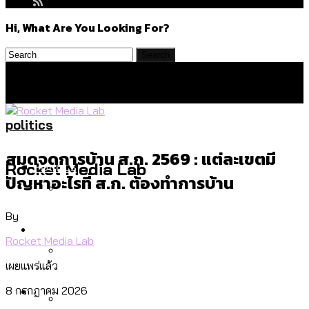
Hi, What Are You Looking For?
politics
สมุดจดการบ้าน ส.ก. 2569 : แต่ละเขตมี
Politics
Rocket Media Lab
ปัญหาอะไรที่ ส.ก. ต้องทำการบ้าน
By
สำรวจร่างงบปี 70 ของ กทม. สำนักการ
Environment
จราจรฯ เพิ่ม 150% มีเพียง 5 เขตที่งบเพิ่ม
Rocket Media Lab
โดยเขตจตุจักรสูงสุด
เผยแพร่แล้ว
สำรวจเหตุไฟไหม้ในกรุงเทพฯ ส่วนใหญ่มา
Culture
8 กรกฎาคม 2026
จากไฟฟ้าลัดวงจร เขตจตุจักรเกิดไฟฟ้า