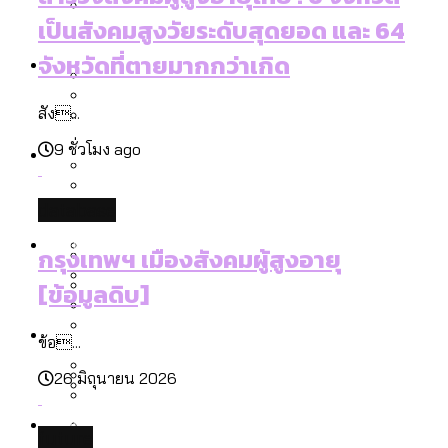
ลัดวงจรมากที่สุด
เป็นสังคมสูงวัยระดับสุดยอด และ 64
เมื่อแยกท่องเที่ยวออกจากกีฬา กระทรวง
โลกใบเดียว สิทธิไม่เท่ากัน: กฎหมายการ
Economy
ใหม่จะมีงบฯ ประมาณเท่าไร
จังหวัดที่ตายมากกว่าเกิด
รับรองเพศของ Transgender ทั่วโลก
ประเทศไหนทำได้บ้าง?
สัง...
สวนสาธารณะและพื้นที่สีเขียวใน กทม. เพิ่ม
เมกะโปรเจ็กต์ของ กทม. ในช่วงที่มีการใช้
Future
ขึ้นและเข้าถึงได้มากน้อยแค่ไหน
9 ชั่วโมง ago
สมุดจดการบ้าน ส.ก. 2569 : แต่ละเขตมี
งบคาบเกี่ยวในยุคชัชชาติ มีอะไร ใช้งบแค่
ปัญหาอะไรที่ ส.ก. ต้องทำการบ้าน
ไหน
database
สำรวจ Hate Speech ที่ถูกผลิตซ้ำผ่าน
สังคมผู้สูงอายุไทย [ข้อมูลดิบ]
Database
วิดีโอ AI ในช่วงความขัดแย้งไทย-กัมพูชา
ขยะมูลฝอย 2568 [ข้อมูลดิบ]
กรุงเทพฯ เมืองสังคมผู้สูงอายุ
[ข้อมูลดิบ]
[ข้อมูลดิบ]
Vote62 ขอบคุณประชาชนที่ร่วม
ค่าฝุ่นในกรุงเทพฯ 2025 เทียบกับจำนวน
สังเกตการณ์การเลือกตั้งชวนคุยกันถึงบท
สังคมผู้สูงอายุไทย [ข้อมูลดิบ]
Project
ควันบุหรี่ที่เข้าปอด [ข้อมูลดิบ]
สำรวจสังคมผู้สูงอายุไทย : 6 จังหวัดเป็น
ข้อ...
เรียนที่เราได้รับจากเลือกตั้ง กรุงเทพฯ –
ขยะของคน กทม. ที่ยังถูกนำไปทิ้งที่
สังคมสูงวัยระดับสุดยอด และ 64 จังหวัดที่
Bangkok Index
ความเกลียดชังที่ขายได้ : สำรวจ Hate
26 มิถุนายน 2026
พัทยา
ฉะเชิงเทรา นครปฐม และล่าสุดที่กาญจนบุรี
ตายมากกว่าเกิด
Bangkok Index 2022
Speech ที่ถูกผลิตซ้ำผ่านวิดีโอ AI ในช่วง
About Us
สำรวจเหตุไฟไหม้ในกรุงเทพฯ 2568
DEMO Thailand
ความขัดแย้งไทย-กัมพูชา
สำรวจเศรษฐกิจในกรุงเทพฯ ผ่าน
future