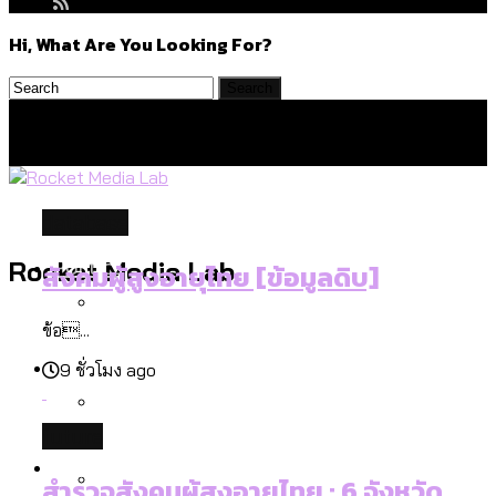
Hi, What Are You Looking For?
database
Politics
Rocket Media Lab
สังคมผู้สูงอายุไทย [ข้อมูลดิบ]
ข้อ...
สำรวจร่างงบปี 70 ของ กทม. สำนักการ
Environment
9 ชั่วโมง ago
จราจรฯ เพิ่ม 150% มีเพียง 5 เขตที่งบเพิ่ม
โดยเขตจตุจักรสูงสุด
future
สำรวจเหตุไฟไหม้ในกรุงเทพฯ ส่วนใหญ่มา
Culture
จากไฟฟ้าลัดวงจร เขตจตุจักรเกิดไฟฟ้า
สำรวจสังคมผู้สูงอายุไทย : 6 จังหวัด