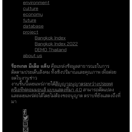
environment
culture
economy
future
database
project
Bangkok Index
Bangkok Index 2022
DEMO Thailand
about us
ร็อกเกต มีเดีย แล็บ
คือแหล่งข้อมูลสาธารณะในการ
ติดตามประเด็นสังคม ทั้งเชิงปริมาณและคุณภาพ เพื่อต่อย
อดในงานข่าว
งานชิ้นนี้เผยแพร่ภายใต้
สัญญาอนุญาตระหว่างประเทศ
ครีเอทีฟคอมมอนส์ แบบแสดงที่มา 4.0
สามารถดัดแปลง
และเผยแพร่ต่อได้โดยไม่ต้องขออนุญาต ตราบที่ยังแสดงถึงที่
มา