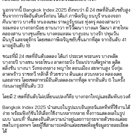
นอกจากนี้ Bangkok Index 2025 ยังพบว่า มี 24 เขตที่อันดับขยับสูง
ขึ้นจากการจัดอันดับครั้งก่อน ได้แก่ ภาษีเจริญ ธนบุรี หนองจอก
คันนายาว บางซื่อ หนองแขม ราษฎร์บูรณะ ทุ่งครุ คลองสามวา
จอมทอง บางกอกน้อย ยานนาวา ทวีวัฒนา บางแค วัฒนา สายไหม
คลองสาน บางขุนเทียน บางคอแหลม บางบอน บางรัก ปทุมวัน
มีนบุรี และจตุจักร โดยเขตภาษีเจริญขยับขึ้นมากที่สุด จากอันดับ 41
มาอยู่อันดับ 18
ขณะที่มี 24 เขตที่อันดับลดลง ได้แก่ ประเวศ พระนคร บางพลัด
บางกะปิ บางเขน พระโขนง ลาดกระบัง ป้อมปราบศัตรูพ่าย ดุสิต
ตลิ่งชัน บางนา วังทองหลาง พญาไท ดอนเมือง สะพานสูง บึงกุ่ม
ลาดพร้าว ราชเทวี หลักสี่ ห้วยขวาง ดินแดง สวนหลวง คลองเตย
และสาทร โดยเขตสาทรมีอันดับลดลงมากที่สุด จากอันดับ 6 ในครั้ง
ก่อนมาอยู่ที่อันดับ 33
โดยมี 2 เขตที่อันดับไม่เปลี่ยนแปลงก็คือ บางกอกใหญ่และสัมพันธวงศ์
Bangkok Index 2025 นำเสนอในรูปแบบอินเทอร์แอคทีฟที่ใช้งานได้
ง่าย พร้อมฟังก์ชันให้เลือกใช้งานหลากหลาย ทั้งการแสดงผลในรูป
แบบ ‘แผนที่’ ที่แสดงอันดับความน่าอยู่และการกระจายตัวของแต่ละ
เขตในกรุงเทพฯ โดยผู้ใช้สามารถคลิกแต่ละเขตเพื่อดูข้อมูลรายละเอียด
ได้