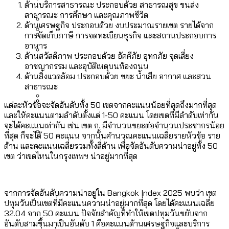
[ข้อมูลดิบ]
ด้านบริการสาธารณะ ประกอบด้วย สาธารณสุข ขนส่ง
Bangkok Index 2025
สาธารณะ การศึกษา และคุณภาพชีวิต
กทม. มีอำนาจแค่ไหน ในการแก้ปัญหาให้คน
งบระบายน้ำ-ป้องกันน้ำท่วม 4 ปี (2566-
กรุงเทพฯ เมืองสังคมผู้สูงอายุ [ข้อมูลดิบ]
ด้านเศรษฐกิจ ประกอบด้วย งบประมาณรายเขต รายได้จาก
ที่อาศัยอยู่ในกรุงเทพฯ
2569) ของ กทม. ในยุคชัชชาติ ลงเขตไหน
การจัดเก็บภาษี การจดทะเบียนธุรกิจ และสถานประกอบการ
กรุงเทพฯ เมืองคอนเสิร์ต : สำรวจ
อาหาร
ทำอะไรบ้าง
คำนำหน้านามและกฎหมายสมรสเท่าเทียม
ด้านสวัสดิภาพ ประกอบด้วย อัคคีภัย อุทกภัย จุดเสี่ยง
คอนเสิร์ตและแฟนมีตติ้งในไทยจำนวน 526
สำรวจงบประมาณรายเขตในกรุงเทพฯ
อาชญากรรม และอุบัติเหตุบนท้องถนน
[ข้อมูลดิบ]
งาน ตั้งแต่ปี 2023-2024
ผ่าน Bangkok Index 2025
กรุงเทพฯ เมืองสังคมผู้สูงอายุ : 36 เขตมี
ด้านสิ่งแวดล้อม ประกอบด้วย ขยะ น้ำเสีย อากาศ และสวน
สาธารณะ
คนตายมากกว่าคนเกิด 18 เขตเป็นสังคมผู้
สูงอายุระดับสุดยอด
แต่ละหัวข้อจะจัดอันดับทั้ง 50 เขตจากคะแนนน้อยที่สุดถึงมากที่สุด
และให้คะแนนตามลำดับตั้งแต่ 1-50 คะแนน โดยเขตที่มีลำดับเท่ากัน
กรุงเทพฯ เมืองสังคมผู้สูงอายุ [ข้อมูลดิบ]
ปีนกำแพงส่องซีรีส์จีน: จีนส่งออกภาพ
สำรวจรายได้จากการจัดเก็บภาษีใน
จะได้คะแนนเท่ากัน เช่น เขต ก. มีจำนวนขยะต่อจำนวนประชากรน้อย
ที่สุด ก็จะได้ 50 คะแนน จากนั้นคำนวณคะแนนเฉลี่ยรายหัวข้อ ราย
ลักษณ์แบบไหนสู่สายตาโลก
กรุงเทพฯ ผ่าน Bangkok Index 2025
ด้าน และคะแนนเฉลี่ยรวมทั้งสี่ด้าน เพื่อจัดอันดับความน่าอยู่ทั้ง 50
Bangkok Index 2025 : อันดับความน่าอยู่
เขต ว่าเขตไหนในกรุงเทพฯ น่าอยู่มากที่สุด
ของ 50 เขตในกรุงเทพฯ
สวนสาธารณะและพื้นที่สีเขียวใน กทม.
[ข้อมูลดิบ]
จากการจัดอันดับความน่าอยู่ใน Bangkok Index 2025 พบว่า เขต
ปทุมวันเป็นเขตที่มีคะแนนความน่าอยู่มากที่สุด โดยได้คะแนนเฉลี่ย
32.04 จาก 50 คะแนน ปัจจัยสำคัญที่ทำให้เขตปทุมวันขยับจาก
อันดับสามขึ้นมาเป็นอันดับ 1 คือคะแนนด้านเศรษฐกิจและบริการ