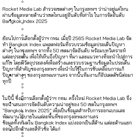
ลัดวงจรมากที่สุด
เมื่อแยกท่องเที่ยวออกจากกีฬา กระทรวง
Rocket Media Lab สำรวจเขตต่างๆ ในกรุงเทพฯ ว่าน่าอยู่แค่ไหน
โลกใบเดียว สิทธิไม่เท่ากัน: กฎหมายการ
ผ่านข้อมูลหลายด้านว่าเขตไหนอยู่อันดับที่เท่าไร ในการจัดอันดับ
Economy
ใหม่จะมีงบฯ ประมาณเท่าไร
Bangkok Index 2025
รับรองเพศของ Transgender ทั่วโลก
ประเทศไหนทำได้บ้าง?
สวนสาธารณะและพื้นที่สีเขียวใน กทม. เพิ่ม
ย้อนไปการเลือกตั้งผู้ว่าฯ กทม. เมื่อปี 2565 Rocket Media Lab จัด
เมกะโปรเจ็กต์ของ กทม. ในช่วงที่มีการใช้
ทำ Bangkok Index แพลตฟอร์มที่รวบรวมข้อมูลประเด็นปัญหา
Future
ขึ้นและเข้าถึงได้มากน้อยแค่ไหน
สมุดจดการบ้าน ส.ก. 2569 : แต่ละเขตมี
ต่างๆ ในกรุงเทพฯ จากทั้ง 50 เขตมาจัดอันดับ พร้อมบทวิเคราะห์
งบคาบเกี่ยวในยุคชัชชาติ มีอะไร ใช้งบแค่
แต่ละประเด็น เพื่อให้เห็นถึงปัญหา ที่มา และแนวทางที่จะนำไปสู่การ
ปัญหาอะไรที่ ส.ก. ต้องทำการบ้าน
ไหน
แก้ไข โดยมีวัตถุประสงค์เพื่อสร้างและรวบรวมฐานข้อมูลในประเด็น
สำรวจ Hate Speech ที่ถูกผลิตซ้ำผ่าน
ปัญหาที่สำคัญของกรุงเทพฯ เพื่อนำไปใช้ในการขับเคลื่อนการแก้
สังคมผู้สูงอายุไทย [ข้อมูลดิบ]
Database
วิดีโอ AI ในช่วงความขัดแย้งไทย-กัมพูชา
ปัญหาต่างๆ ของกรุงเทพมหานคร จากนั้นทีมงานก็อัปเดตดัชนีต่อมา
ขยะมูลฝอย 2568 [ข้อมูลดิบ]
ทุกปี
[ข้อมูลดิบ]
Vote62 ขอบคุณประชาชนที่ร่วม
ค่าฝุ่นในกรุงเทพฯ 2025 เทียบกับจำนวน
สังเกตการณ์การเลือกตั้งชวนคุยกันถึงบท
สังคมผู้สูงอายุไทย [ข้อมูลดิบ]
ในปีนี้ ซึ่งมีการเลือกตั้งผู้ว่าฯ กทม. ครั้งใหม่ Rocket Media Lab จึง
Project
ควันบุหรี่ที่เข้าปอด [ข้อมูลดิบ]
สำรวจสังคมผู้สูงอายุไทย : 6 จังหวัดเป็น
ขอนำเสนอการจัดอันดับความน่าอยู่ของ 50 เขตในกรุงเทพฯ
เรียนที่เราได้รับจากเลือกตั้ง กรุงเทพฯ –
ขยะของคน กทม. ที่ยังถูกนำไปทิ้งที่
สังคมสูงวัยระดับสุดยอด และ 64 จังหวัดที่
Bangkok Index
“Bangkok Index 2025” เพื่อเป็นข้อมูลสำหรับการออกแบบและ
ความเกลียดชังที่ขายได้ : สำรวจ Hate
พัทยา
ฉะเชิงเทรา นครปฐม และล่าสุดที่กาญจนบุรี
พัฒนานโยบายในแต่ละพื้นที่ของกรุงเทพมหานคร
ตายมากกว่าเกิด
Bangkok Index 2022
Speech ที่ถูกผลิตซ้ำผ่านวิดีโอ AI ในช่วง
ข้อมูลทั้งหมดใน Bangkok Index แบ่งออกเป็นสี่ด้าน แต่ละด้านแยก
About Us
สำรวจเหตุไฟไหม้ในกรุงเทพฯ 2568
DEMO Thailand
ออกไปอีกด้านละสี่หัวข้อ ได้แก่
ความขัดแย้งไทย-กัมพูชา
สำรวจเศรษฐกิจในกรุงเทพฯ ผ่าน