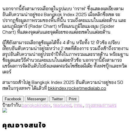
นอกจากนี้ยังสามารถเลือกดูในรูปแบบ ‘กราฟ’ ซึ่งแสดงผลเรียงตาม
อันดับความน่าอยู่ของ Bangkok Index 2025 เมื่อคลิกชื่อเขต จะ
ปรากฏข้อมูลภาพรวมของพื้นที่นั้น รวมถึงคะแนนในแต่ละด้าน และ
แผนภูมิเรดาร์ (Radar Chart) หรือแผนภูมิใยแมงมุม (Spider
Chart) ที่แสดงจุดเด่นและจุดด้อยของแต่ละเขตในแต่ละด้าน
ผู้ใช้ยังสามารถเลือกดูข้อมูลได้ทั้ง 4 ด้าน หรือทั้ง 12 หัวข้อ เปรียบ
เทียบอันดับความน่าอยู่ระหว่าง 2 เขตที่ต้องการ รวมถึงเข้าถึงรายงาน
สรุปอันดับความน่าอยู่ประจำปีทั้งในภาพรวมและรายด้าน พร้อมฐาน
ข้อมูลและวิธีคำนวณคะแนนในแต่ละหัวข้อ นอกจากนี้ยังสามารถ
แชร์ผลการจัดอันดับไปยังแพลตฟอร์มโซเชียลมีเดีย ทั้งเฟซบุ๊กและทวิต
เตอร์
สามารถเข้าไปดู Bangkok Index 2025 อันดับความน่าอยู่ของ 50
เขตในกรุงเทพฯ ได้แล้วที่
bkkindex.rocketmedialab.co
Facebook
Messenger
Twitter
Print
ป้ายกำกับ:
bangkokindex
,
featured
,
กทม.
,
กรุงเทพมหานคร
คุณอาจสนใจ