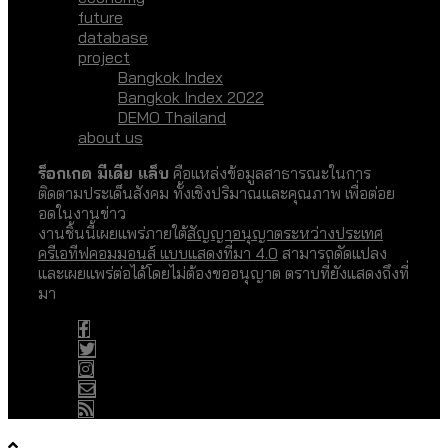
future
database
project
Bangkok Index
Bangkok Index 2022
DEMO Thailand
about us
ร็อกเกต มีเดีย แล็บ
คือแหล่งข้อมูลสาธารณะในการ
ติดตามประเด็นสังคม ทั้งเชิงปริมาณและคุณภาพ เพื่อต่อย
อดในงานข่าว
งานชิ้นนี้เผยแพร่ภายใต้
สัญญาอนุญาตระหว่างประเทศ
ครีเอทีฟคอมมอนส์ แบบแสดงที่มา 4.0
สามารถดัดแปลง
และเผยแพร่ต่อได้โดยไม่ต้องขออนุญาต ตราบที่ยังแสดงถึงที่
มา