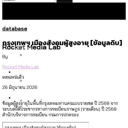
database
กรุงเทพฯ เมืองสังคมผู้สูงอายุ [ข้อมูลดิบ]
Politics
Rocket Media Lab
By
Rocket Media Lab
สำรวจร่างงบปี 70 ของ กทม. สำนักการ
Environment
จราจรฯ เพิ่ม 150% มีเพียง 5 เขตที่งบเพิ่ม
เผยแพร่แล้ว
โดยเขตจตุจักรสูงสุด
26 มิถุนายน 2026
สำรวจเหตุไฟไหม้ในกรุงเทพฯ ส่วนใหญ่มา
Culture
จากไฟฟ้าลัดวงจร เขตจตุจักรเกิดไฟฟ้า
ข้อมูลผู้สูงอายุในพื้นที่กรุงเทพมหานครแบบรายเขต ปี 2568 จาก
ระบบสถิติประชากรทางการทะเบียนราษฎร (รายเดือน) ปี 2568
ลัดวงจรมากที่สุด
เมื่อแยกท่องเที่ยวออกจากกีฬา กระทรวง
สำนักบริหารการทะเบียน กรมการปกครอง
โลกใบเดียว สิทธิไม่เท่ากัน: กฎหมายการ
Economy
ใหม่จะมีงบฯ ประมาณเท่าไร