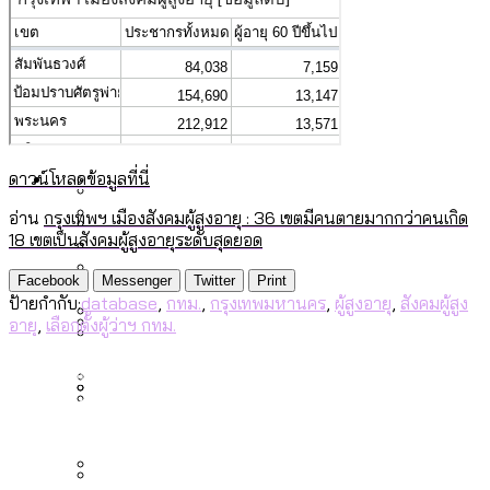
รับรองเพศของ Transgender ทั่วโลก
ประเทศไหนทำได้บ้าง?
สวนสาธารณะและพื้นที่สีเขียวใน กทม. เพิ่ม
เมกะโปรเจ็กต์ของ กทม. ในช่วงที่มีการใช้
Future
ขึ้นและเข้าถึงได้มากน้อยแค่ไหน
สมุดจดการบ้าน ส.ก. 2569 : แต่ละเขตมี
งบคาบเกี่ยวในยุคชัชชาติ มีอะไร ใช้งบแค่
ปัญหาอะไรที่ ส.ก. ต้องทำการบ้าน
ไหน
สำรวจ Hate Speech ที่ถูกผลิตซ้ำผ่าน
สังคมผู้สูงอายุไทย [ข้อมูลดิบ]
Database
วิดีโอ AI ในช่วงความขัดแย้งไทย-กัมพูชา
ดาวน์โหลดข้อมูลที่นี่
ขยะมูลฝอย 2568 [ข้อมูลดิบ]
[ข้อมูลดิบ]
อ่าน
กรุงเทพฯ เมืองสังคมผู้สูงอายุ : 36 เขตมีคนตายมากกว่าคนเกิด
Vote62 ขอบคุณประชาชนที่ร่วม
ค่าฝุ่นในกรุงเทพฯ 2025 เทียบกับจำนวน
18 เขตเป็นสังคมผู้สูงอายุระดับสุดยอด
สังเกตการณ์การเลือกตั้งชวนคุยกันถึงบท
สังคมผู้สูงอายุไทย [ข้อมูลดิบ]
Project
ควันบุหรี่ที่เข้าปอด [ข้อมูลดิบ]
สำรวจสังคมผู้สูงอายุไทย : 6 จังหวัดเป็น
Facebook
Messenger
Twitter
Print
เรียนที่เราได้รับจากเลือกตั้ง กรุงเทพฯ –
ขยะของคน กทม. ที่ยังถูกนำไปทิ้งที่
ป้ายกำกับ:
database
,
กทม.
,
กรุงเทพมหานคร
,
ผู้สูงอายุ
,
สังคมผู้สูง
สังคมสูงวัยระดับสุดยอด และ 64 จังหวัดที่
Bangkok Index
ความเกลียดชังที่ขายได้ : สำรวจ Hate
อายุ
,
เลือกตั้งผู้ว่าฯ กทม.
พัทยา
ฉะเชิงเทรา นครปฐม และล่าสุดที่กาญจนบุรี
ตายมากกว่าเกิด
Bangkok Index 2022
Speech ที่ถูกผลิตซ้ำผ่านวิดีโอ AI ในช่วง
About Us
สำรวจเหตุไฟไหม้ในกรุงเทพฯ 2568
DEMO Thailand
ความขัดแย้งไทย-กัมพูชา
สำรวจเศรษฐกิจในกรุงเทพฯ ผ่าน
[ข้อมูลดิบ]
Bangkok Index 2025
กทม. มีอำนาจแค่ไหน ในการแก้ปัญหาให้คน
งบระบายน้ำ-ป้องกันน้ำท่วม 4 ปี (2566-
กรุงเทพฯ เมืองสังคมผู้สูงอายุ [ข้อมูลดิบ]
ที่อาศัยอยู่ในกรุงเทพฯ
2569) ของ กทม. ในยุคชัชชาติ ลงเขตไหน