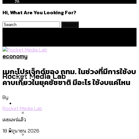
Hi, What Are You Looking For?
economy
เมกะโปรเจ็กต์ของ กทม. ในช่วงที่มีการใช้งบ
Politics
Rocket Media Lab
คาบเกี่ยวในยุคชัชชาติ มีอะไร ใช้งบแค่ไหน
By
สำรวจร่างงบปี 70 ของ กทม. สำนักการ
Environment
จราจรฯ เพิ่ม 150% มีเพียง 5 เขตที่งบเพิ่ม
Rocket Media Lab
โดยเขตจตุจักรสูงสุด
เผยแพร่แล้ว
สำรวจเหตุไฟไหม้ในกรุงเทพฯ ส่วนใหญ่มา
Culture
18 มิถุนายน 2026
จากไฟฟ้าลัดวงจร เขตจตุจักรเกิดไฟฟ้า