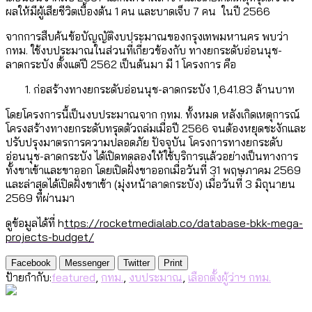
ผลให้มีผู้เสียชีวิตเบื้องต้น 1 คน และบาดเจ็บ 7 คน ในปี 2566
จากการสืบค้นข้อบัญญัติงบประมาณของกรุงเทพมหานคร พบว่า
กทม. ใช้งบประมาณในส่วนที่เกี่ยวข้องกับ ทางยกระดับอ่อนนุช-
ลาดกระบัง ตั้งแต่ปี 2562 เป็นต้นมา มี 1 โครงการ คือ
ก่อสร้างทางยกระดับอ่อนนุช-ลาดกระบัง 1,641.83 ล้านบาท
โดยโครงการนี้เป็นงบประมาณจาก กทม. ทั้งหมด หลังเกิดเหตุการณ์
โครงสร้างทางยกระดับทรุดตัวถล่มเมื่อปี 2566 จนต้องหยุดชะงักและ
ปรับปรุงมาตรการความปลอดภัย ปัจจุบัน โครงการทางยกระดับ
อ่อนนุช-ลาดกระบัง ได้เปิดทดลองให้ใช้บริการแล้วอย่างเป็นทางการ
ทั้งขาเข้าและขาออก โดยเปิดฝั่งขาออกเมื่อวันที่ 31 พฤษภาคม 2569
และล่าสุดได้เปิดฝั่งขาเข้า (มุ่งหน้าลาดกระบัง) เมื่อวันที่ 3 มิถุนายน
2569 ที่ผ่านมา
ดูข้อมูลได้ที่ h
ttps://rocketmedialab.co/database-bkk-mega-
projects-budget/
Facebook
Messenger
Twitter
Print
ป้ายกำกับ:
featured
,
กทม.
,
งบประมาณ
,
เลือกตั้งผู้ว่าฯ กทม.