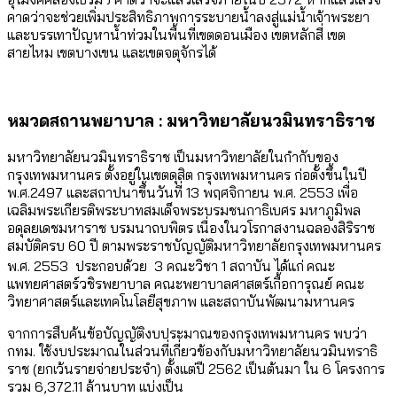
คาดว่าจะช่วยเพิ่มประสิทธิภาพการระบายน้ำลงสู่แม่น้ำเจ้าพระยา
และบรรเทาปัญหาน้ำท่วมในพื้นที่เขตดอนเมือง เขตหลักสี่ เขต
สายไหม เขตบางเขน และเขตจตุจักรได้
หมวดสถานพยาบาล : มหาวิทยาลัยนวมินทราธิราช
มหาวิทยาลัยนวมินทราธิราช เป็นมหาวิทยาลัยในกำกับของ
กรุงเทพมหานคร ตั้งอยู่ในเขตดุสิต กรุงเทพมหานคร ก่อตั้งขึ้นในปี
พ.ศ.2497 และสถาปนาขึ้นวันที่ 13 พฤศจิกายน พ.ศ. 2553 เพื่อ
เฉลิมพระเกียรติพระบาทสมเด็จพระบรมชนกาธิเบศร มหาภูมิพล
อดุลยเดชมหาราช บรมนาถบพิตร เนื่องในวโรกาสงานฉลองสิริราช
สมบัติครบ 60 ปี ตามพระราชบัญญัติมหาวิทยาลัยกรุงเทพมหานคร
พ.ศ. 2553 ประกอบด้วย 3 คณะวิชา 1 สถาบัน ได้แก่
คณะ
แพทยศาสตร์วชิรพยาบาล คณะพยาบาลศาสตร์เกื้อการุณย์ คณะ
วิทยาศาสตร์และเทคโนโลยีสุขภาพ และสถาบันพัฒนามหานคร
จากการสืบค้นข้อบัญญัติงบประมาณของกรุงเทพมหานคร พบว่า
กทม. ใช้งบประมาณในส่วนที่เกี่ยวข้องกับมหาวิทยาลัยนวมินทราธิ
ราช (ยกเว้นรายจ่ายประจำ) ตั้งแต่ปี 2562 เป็นต้นมา ใน 6 โครงการ
รวม 6,372.11 ล้านบาท แบ่งเป็น