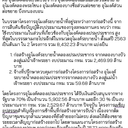
อุโมงค์คลองพระโขนง อุโมงค์คลองบางซื่อส่วนต่อขยาย อุโมงค์ส่วน
ต่อขยาย บึงหนองบอน
ในบรรดาโครงการอุโมงค์ระบายน้ำที่อยู่ระหว่างการก่อสร้างนี้ จาก
การสืบค้นข้อบัญญัติงบประมาณของกรุงเทพมหานคร พบว่า กทม.
ใช้งบประมาณในส่วนที่เกี่ยวข้องกับอุโมงค์คลองเปรมประชากร สูง
ที่สุดในบรรรดาเมกะโปรเจ็กต์ในหมวดอุโมงค์ระบายน้ำ ตั้งแต่ปี 2563
เป็นต้นมา ใน 2 โครงการ รวม 8,432.23 ล้านบาท แบ่งเป็น
ก่อสร้างอุโมงค์ระบายน้ำคลองเปรมประชากร จากคลองบางบัว
ลงสู่แม่น้ำเจ้าพระยา งบประมาณ กทม. รวม 2,469.99 ล้าน
บาท
จ้างที่ปรึกษาควบคุมการก่อสร้างโครงการก่อสร้าง อุโมงค์
ระบายน้ำคลองเปรมประชากรจากคลองบางบัว ลงสู่แม่น้ำ
เจ้าพระยา งบประมาณ กทม. รวม 59.68 ล้านบาท
โดยโครงการอุโมงค์คลองเปรมประชากร ได้รับเงินสนับสนุนจากทาง
รัฐบาล 70% เป็นจำนวน 5,902.56 ล้านบาท และอีก 30 % เป็นงบ
ประมาณจาก กทม. รวม 2,529.67 ล้านบาท ปัจจุบัน โครงการ
เผชิญ
อุปสรรค
สำคัญเรื่องการเข้าพื้นที่ก่อสร้างอาคารรับน้ำ เนื่องจากติด
ปัญหาชุมชนรุกล้ำแนวคลองที่ยังย้ายออกไม่ครบ ส่งผลให้ต้องขยาย
ระยะเวลาสัญญาก่อสร้างออกไป โดยตามแผนงานโครงการก่อสร้าง
อุโมงค์คลองเปรมฯ คาดว่าจะแล้วเสร็จภายในปี 2572 หากแล้วเสร็จ