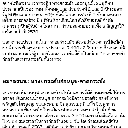
อย่างไรก็ตาม พบว่าช่วงที่ 1 ทางยกระดับและถนนฝั่งธนบุรี งบ
ประมาณเป็นของ กทม. ทั้งหมด และ ส่วนช่วงที่ 2 และ 3 เป็นงบจาก
รัฐ 50% และ งบ กทม. 50% ทั้งนี้ โครงการช่วงที่ 3 ยังอยู่ระหว่าง
เตรียมการก่อสร้าง มี บริษัท อิตาเลียนไทย ดีเวล๊อปเมนต์ จำกัด
(มหาชน) เป็นผู้รับจ้าง โดย กทม. กำหนดส่งมอบงานทั้ง 3 สัญญาให้
เสร็จภายในปี 2570
นอกจากงบประมาณในการก่อสร้างแล้ว ยังพบว่าโครงการนี้ยังมีค่า
เวนคืนราชพัสดุของทหาร ประมาณ 7,490.42 ล้านบาท ซึ่งคาดว่าใช้
งบประมาณของรัฐบาล ตัวเลขค่าเวนคืนนี้คิดเป็นเกือบ 2.5 เท่าของค่า
ก่อสร้างสะพานรวมกันทั้ง 3 ช่วง
หมวดถนน : ทางยกระดับอ่อนนุช-ลาดกระบัง
ทางยกระดับอ่อนนุช-ลาดกระบัง เป็นโครงการที่มีเป้าหมายเพื่อให้การ
จราจรบริเวณถนนอ่อนนุข-ลาดกระบังมีความรวดเร็ว รองรับการ
เจริญเติบโตของชุมชนและสนามบินสุวรรณภูมิ แก้ไขปัญหาการ
จราจร และเพิ่มประสิทธิภาพโครงข่ายคมนาคมขนส่งในพื้นที่เขต
ลาดกระบัง โดยระยะทางโครงการรวม 3,500 เมตร เริ่มเซ็นสัญญาใน
ปี 2564 ระยะเวลาในการก่อสร้าง 900 วัน โดยว่าจะแล้วเสร็จใน
เดือนธันวาคมปี 2567 แต่ก็มีความล่าช้า และเคยเกิดเหตุทรุดตัว ส่ง