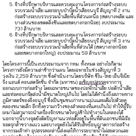
จ้างที่ปรึกษาบริหารและควบคุมงานโครงการก่อสร้างระบบ
รวบรวมน้ำเสีย และระบบบำบัดน้ำเสียธนบุรี สัญญาที่ 2 งาน
ก่อสร้างระบบรวบรวมน้ำเสียพื้นที่ส่วนเหนือ (เขตบางพลัด และ
บางส่วนของเขตตลิ่งชันและเขตบางกอกน้อย) งบประมาณ
73.1 ล้านบาท
จ้างที่ปรึกษาบริหารและควบคุมงานโครงการก่อสร้างระบบ
รวบรวมน้ำเสีย และระบบบำบัดน้ำเสียธนบุรี สัญญาที่ 3 งาน
ก่อสร้างระบบรวบรวมน้ำเสียพื้นที่ส่วนใต้ (เขตบางกอกน้อย
และเขตบางกอกใหญ่) งบประมาณ 59 ล้านบาท
โดยโครงการนี้เป็นงบประมาณจาก กทม. ทั้งหมด อย่างไรก็ตาม
โครงการยังมีความล่าช้ากว่าแผน โดยเฉพาะในช่วงสัญญาที่ 3
วงเงิน 2,259 ล้านบาท ซึ่งดำเนินงานโดยบริษัท ซีโน-ไทย เอ็นจีเนีย
ริ่ง แอนด์ คอนสตรัคชั่น จำกัด (มหาชน)
เผชิญอุปสรรค
จากการ
ออกแบบการก่อสร้าง โดยเฉพาะขนาดของบ่อพักน้ำเสีย บ่อดักน้ำเสีย
และท่อคอนกรีตส่งน้ำมีขนาดใหญ่เกินไป โดยไม่ได้คำนึงถึงสภาพทาง
ภูมิศาสตร์ของฝั่งธนบุรี ซึ่งเป็นชุมชนเก่าหนาแน่นและเต็มไปด้วยคู
คลองขนาดเล็ก อีกทั้งความกว้างของลำคลองที่แคบเกินไป ทำให้ผู้รับ
เหมาไม่สามารถนำเครื่องจักรขนาดใหญ่เข้าไปทำงานในคลองได้
นอกจากนี้บางจุดยังติดปัญหาแนวท่อตั้งอยู่ในพื้นที่ดินเอกชนที่มีเรือ
จอดรุกล้ำขวางแนว และบางจุดยังไม่ได้รับสิทธิ์อนุญาตการก่อสร้าง
จากกรมเจ้าท่า อุปสรรคเหล่านี้ส่งผลให้การระบายน้ำไม่สะดวกและ