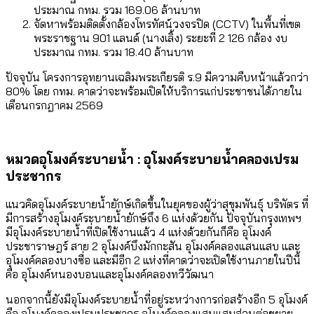
ประมาณ กทม. รวม 169.06 ล้านบาท
จัดหาพร้อมติดตั้งกล้องโทรทัศน์วงจรปิด (CCTV) ในพื้นที่เขต
พระราชฐาน 901 แลนด์ (นางเลิ้ง) ระยะที่ 2 126 กล้อง งบ
ประมาณ กทม. รวม 18.40 ล้านบาท
ปัจจุบัน โครงการอุทยานเฉลิมพระเกียรติ ร.9 มีความคืบหน้าแล้วกว่า
80% โดย กทม. คาดว่าจะพร้อมเปิดให้บริการแก่ประชาชนได้ภายใน
เดือนกรกฎาคม 2569
หมวดอุโมงค์ระบายน้ำ : อุโมงค์ระบายน้ำคลองเปรม
ประชากร
แนวคิดอุโมงค์ระบายน้ำยักษ์เกิดขึ้นในยุคของผู้ว่าสุขุมพันธ์ุ บริพัตร ที่
มีการสร้างอุโมงค์ระบายน้ำยักษ์ถึง 6 แห่งด้วยกัน ปัจจุบันกรุงเทพฯ
มีอุโมงค์ระบายน้ำที่เปิดใช้งานแล้ว 4 แห่งด้วยกันก็คือ อุโมงค์
ประชาราษฎร์ สาย 2 อุโมงค์บึงมักกะสัน อุโมงค์คลองแสนแสบ และ
อุโมงค์คลองบางซื่อ และมีอีก 2 แห่งที่คาดว่าจะเปิดใช้งานภายในปีนี้
คือ อุโมงค์หนองบอนและอุโมงค์คลองทวีวัฒนา
นอกจากนี้ยังมีอุโมงค์ระบายน้ำที่อยู่ระหว่างการก่อสร้างอีก 5 อุโมงค์
คือ อุโมงค์คลองเปรมประชากร อุโมงค์คลองแสนแสบส่วนต่อขยาย