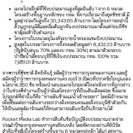
ลัดวงจรมากที่สุด
เมื่อแยกท่องเที่ยวออกจากกีฬา กระทรวง
เมกะโปรเจ็กต์ที่ใช้งบประมาณสูงที่สุดอันดับ 1 จาก 6 หมวด
โลกใบเดียว สิทธิไม่เท่ากัน: กฎหมายการ
โครงสร้างพื้นฐานหลักของ กทม. ที่คาบเกี่ยวมาถึงยุคชัชชาติ มี
Economy
ใหม่จะมีงบฯ ประมาณเท่าไร
มูลค่ารวมกันสูงถึง 30,343.65 ล้านบาท โดยโครงการเหล่านี้
รับรองเพศของ Transgender ทั่วโลก
ล้วนถูกอนุมัติและเริ่มต้นผูกพันงบประมาณมาตั้งแต่ก่อนที่ชัช
ประเทศไหนทำได้บ้าง?
ชาติจะเข้ารับตำแหน่ง
สวนสาธารณะและพื้นที่สีเขียวใน กทม. เพิ่ม
โครงการในหมวดอุโมงค์ระบายน้ำครองแชมป์งบประมาณ
เมกะโปรเจ็กต์ของ กทม. ในช่วงที่มีการใช้
Future
ขึ้นและเข้าถึงได้มากน้อยแค่ไหน
สูงสุดในบรรดาโครงการทั้งหมดด้วยมูลค่า 8,432.23 ล้านบาท
สมุดจดการบ้าน ส.ก. 2569 : แต่ละเขตมี
งบคาบเกี่ยวในยุคชัชชาติ มีอะไร ใช้งบแค่
(รัฐสนับสนุน 70% และงบ กทม. 30%) ตามมาด้วยระบบ
ปัญหาอะไรที่ ส.ก. ต้องทำการบ้าน
บำบัดน้ำเสียธนบุรีที่ใช้เงินงบประมาณ กทม. 100% รวม
ไหน
สำรวจ Hate Speech ที่ถูกผลิตซ้ำผ่าน
7,801.01 ล้านบาท
สังคมผู้สูงอายุไทย [ข้อมูลดิบ]
Database
วิดีโอ AI ในช่วงความขัดแย้งไทย-กัมพูชา
จากการที่ชัชชาติ สิทธิพันธ์ุ อดีตผู้ว่าราชการกรุงเทพมหานคร และผู้
ขยะมูลฝอย 2568 [ข้อมูลดิบ]
สมัครผู้ว่าราชการกรุงเทพมหานคร เบอร์ 9 เปิดเวทีปราศรัยใหญ่แถลง
[ข้อมูลดิบ]
นโยบาย 250 ข้อ พร้อมนำเสนอเมกะโปรเจกต์ใหม่หลังจากที่ถูกกล่าว
Vote62 ขอบคุณประชาชนที่ร่วม
ค่าฝุ่นในกรุงเทพฯ 2025 เทียบกับจำนวน
ว่าในช่วงที่ทำงานเป็นผู้ว่ามีแต่โครงการที่เป็นเส้นเลือดฝอย ซึ่งเมกะ
สังเกตการณ์การเลือกตั้งชวนคุยกันถึงบท
สังคมผู้สูงอายุไทย [ข้อมูลดิบ]
โปรเจกต์ที่ว่านั้นก็คือ “ทางเดินข้ามแม่น้ำเจ้าพระยา” โดยมีเป้าหมาย
Project
ควันบุหรี่ที่เข้าปอด [ข้อมูลดิบ]
สำรวจสังคมผู้สูงอายุไทย : 6 จังหวัดเป็น
เพื่อเชื่อมต่อการเดินทางระหว่างฝั่งพระนครและฝั่งธนบุรีเข้าด้วยกัน
เรียนที่เราได้รับจากเลือกตั้ง กรุงเทพฯ –
ขยะของคน กทม. ที่ยังถูกนำไปทิ้งที่
สังคมสูงวัยระดับสุดยอด และ 64 จังหวัดที่
Bangkok Index
ให้เป็นแลนด์มาร์กและให้คนสามารถเดินหรือปั่นจักรยานได้
ความเกลียดชังที่ขายได้ : สำรวจ Hate
พัทยา
ฉะเชิงเทรา นครปฐม และล่าสุดที่กาญจนบุรี
ตายมากกว่าเกิด
Bangkok Index 2022
Speech ที่ถูกผลิตซ้ำผ่านวิดีโอ AI ในช่วง
Rocket Media Lab ทำการสืบค้นข้อบัญญัติงบประมาณรายจ่าย
About Us
สำรวจเหตุไฟไหม้ในกรุงเทพฯ 2568
DEMO Thailand
ประจำปีของกรุงเทพมหานครย้อนหลัง โดยคัดกรองผ่านคีย์เวิร์ด
ความขัดแย้งไทย-กัมพูชา
สำรวจเศรษฐกิจในกรุงเทพฯ ผ่าน
สำคัญที่ระบุถึงโครงสร้างพื้นฐาน 6 หมวดหมู่หลัก ได้แก่ สะพาน,