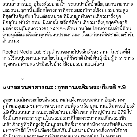
[ข้อมูลดิบ]
Bangkok Index 2025
สวนสาธารณะ, อุโมงค์ระบายน้ำ, ระบบบำบัดน้ำเสีย, สถานพยาบาล
กทม. มีอำนาจแค่ไหน ในการแก้ปัญหาให้คน
งบระบายน้ำ-ป้องกันน้ำท่วม 4 ปี (2566-
และถนน จากนั้นเลือกโครงการที่ครองแชมป์การใช้งบประมาณสูง
กรุงเทพฯ เมืองสังคมผู้สูงอายุ [ข้อมูลดิบ]
ที่สุดเป็นอันดับ 1 ในแต่ละหมวด ที่มีงบผูกพันคาบเกี่ยวมาถึงยุค
ที่อาศัยอยู่ในกรุงเทพฯ
2569) ของ กทม. ในยุคชัชชาติ ลงเขตไหน
ปัจจุบัน พบว่า กทม. มีเมกะโปรเจ็กต์ที่คาบเกี่ยวมาถึงยุคยุคชัชชาติ
กรุงเทพฯ เมืองคอนเสิร์ต : สำรวจ
ทำอะไรบ้าง
มูลค่ารวมกันสูงกว่า 30,343.65 ล้านบาท โดยโครงการเหล่านี้ล้วน
คำนำหน้านามและกฎหมายสมรสเท่าเทียม
คอนเสิร์ตและแฟนมีตติ้งในไทยจำนวน 526
สำรวจงบประมาณรายเขตในกรุงเทพฯ
ถูกอนุมัติและเริ่มต้นผูกพันงบประมาณมาตั้งแต่ก่อนที่ชัชชาติจะเข้ารับ
[ข้อมูลดิบ]
ตำแหน่ง
งาน ตั้งแต่ปี 2023-2024
ผ่าน Bangkok Index 2025
กรุงเทพฯ เมืองสังคมผู้สูงอายุ : 36 เขตมี
Rocket Media Lab ชวนสำรวจเมกะโปรเจ็กต์ของ กทม. ในช่วงที่มี
คนตายมากกว่าคนเกิด 18 เขตเป็นสังคมผู้
การใช้งบประมาณคาบเกี่ยวในยุคที่ชัชชาติ สิทธิพันธ์ุ เป็นผู้ว่าราชการ
สูงอายุระดับสุดยอด
กรุงเทพมหานคร ว่ามีอะไรบ้าง ใช้งบประมาณแค่ไหน
กรุงเทพฯ เมืองสังคมผู้สูงอายุ [ข้อมูลดิบ]
ปีนกำแพงส่องซีรีส์จีน: จีนส่งออกภาพ
สำรวจรายได้จากการจัดเก็บภาษีใน
ลักษณ์แบบไหนสู่สายตาโลก
กรุงเทพฯ ผ่าน Bangkok Index 2025
หมวดสวนสาธารณะ : อุทยานเฉลิมพระเกียรติ ร.9
Bangkok Index 2025 : อันดับความน่าอยู่
อุทยานเฉลิมพระเกียรติพระบาทสมเด็จพระบรมชนกาธิเบศร มหา
ของ 50 เขตในกรุงเทพฯ
สวนสาธารณะและพื้นที่สีเขียวใน กทม.
ภูมิพลอดุลยเดชมหาราช บรมนาถบพิตร หรือ อุทยานเฉลิมพระเกียรติ
[ข้อมูลดิบ]
ร.9 เป็นสวนสาธารณะระดับย่านบนที่ดินขนาดใหญ่จำนวน 279 ไร่
ซึ่งเป็นเขตพระราชฐานในพระปรมาภิไธยพระบาทสมเด็จพระวชิร
เกล้าเจ้าอยู่หัวที่ทรงรับโอนกรรมสิทธิ์มาจากสำนักงานทรัพย์สินพระ
มหากษัตริย์ โดยพื้นที่ตรงนี้แต่เดิมเป็นสนามม้านางเลิ้งภายใต้การ
ดำเนินงานของราชตฤณมัยสมาคมแห่งประเทศไทย ในพระบรม