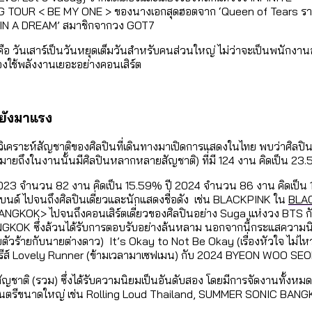
TOUR < BE MY ONE > ของนางเอกสุดฮอตจาก ‘Queen of Tears ราชิ
N A DREAM’ สมาชิกจากวง GOT7
ภค คือ วันเสาร์เป็นวันหยุดเต็มวันสำหรับคนส่วนใหญ่ ไม่ว่าจะเป็นพนักงา
้องใช้พลังงานเยอะอย่างคอนเสิร์ต
 ยังมาแรง
อวิเคราะห์สัญชาติของศิลปินที่เดินทางมาเปิดการแสดงในไทย พบว่าศิลปิน
หมายถึงในงานนั้นมีศิลปินหลากหลายสัญชาติ) ที่มี 124 งาน คิดเป็น 23
ี 2023 จำนวน 82 งาน คิดเป็น 15.59% ปี 2024 จำนวน 86 งาน คิดเป็น
ยแบนด์ ไปจนถึงศิลปินเดี่ยวและนักแสดงชื่อดัง เช่น BLACKPINK ใน
BLA
ANGKOK> ไปจนถึงคอนเสิร์ตเดี่ยวของศิลปินอย่าง Suga แห่งวง BTS 
ึ่งล้วนได้รับการตอบรับอย่างล้นหลาม นอกจากนี้กระแสความนิยมจาก
(ยัยตัวร้ายกับนายต่างดาว) It’s Okay to Not Be Okay (เรื่องหัวใจ ไม
ีส์ Lovely Runner (ข้ามเวลามาเซฟเมน) กับ 2024 BYEON WOO SEOK 
ิ (รวม) ซึ่งได้รับความนิยมเป็นอันดับสอง โดยมีการจัดงานทั้งหมด 12
ทศกาลดนตรีขนาดใหญ่ เช่น Rolling Loud Thailand, SUMMER SONIC BA