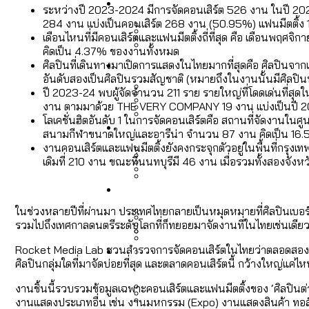
Economy
สวนสาธารณะและพื้นที่สีเขียว
สมุดจดการบ้าน ส.ก. 2569 : 
ระหว่างปี 2023-2024 มีการจัดคอนเสิร์ต 526 งาน ในปี 20
284 งาน แบ่งเป็นคอนเสิร์ต 268 งาน (50.95%) แฟนมีตติ้ง
เดือนไหนที่มีคอนเสิร์ตและแฟนมีตติ้งถี่ที่สุด คือ เดือนพฤศจ
คิดเป็น 4.37% ของงานทั้งหมด
เมกะโปรเจ็กต์ของ กทม. ในช่ว
Future
สำรวจ Hate Speech ที่ถูกผล
ศิลปินที่เดินทางมาเปิดการแสดงในไทยมากที่สุดคือ ศิลปินจา
ขยะมูลฝอย 2568 [ข้อมูลดิบ
Vote62 ขอบคุณประชาชนที่ร่ว
อันดับสองเป็นศิลปินรวมสัญชาติ (หมายถึงในงานนั้นมีศิลปิน
ปี 2023-24 พบผู้จัดจำนวน 211 ราย รายใหญ่ที่โดดเด่นที่สุ
งาน ตามมาด้วย THE VERY COMPANY 19 งาน แบ่งเป็นปี 2023 
สังคมผู้สูงอายุไทย [ข้อมูลดิ
โลเคชั่นฮิตอันดับ 1 ในการจัดคอนเสิร์ตคือ สถานที่จัดงานใน
Database
ค่าฝุ่นในกรุงเทพฯ 2025 เทียบ
ความเกลียดชังที่ขายได้ : ส
สนามกีฬาขนาดใหญ่และอารีน่า จำนวน 87 งาน คิดเป็น 16
ขยะของคน กทม. ที่ยังถูกนำไป
กทม. มีอำนาจแค่ไหน ในการแก
งานคอนเสิร์ตและแฟนมีตติ้งยังคงกระจุกตัวอยู่ในพื้นที่กรุ
เดิมที่ 210 งาน ขณะที่นนทบุรีมี 46 งาน เมื่อรวมทั้งสองจัง
สังคมผู้สูงอายุไทย [ข้อมูลดิ
Project
สำรวจสังคมผู้สูงอายุไทย : 6
สำรวจเศรษฐกิจในกรุงเทพฯ
กรุงเทพฯ เมืองคอนเสิร์ต :
งบระบายน้ำ-ป้องกันน้ำท่วม 
Bangkok Index
ในช่วงหลายปีที่ผ่านมา ประเทศไทยกลายเป็นหมุดหมายที่ศิลปินเบอร์ใหญ
รวมไปถึงเทศกาลดนตรีระดับโลกที่ก็ทยอยมาจัดงานที่ในไทยเช่นเดียวกัน
Bangkok Index 2022
About Us
สำรวจเหตุไฟไหม้ในกรุงเทพฯ
DEMO Thailand
Rocket Media Lab ชวนสำรวจการจัดคอนเสิร์ตในไทยว่าตลอดสองปีท
กรุงเทพฯ เมืองสังคมผู้สูงอาย
สำรวจงบประมาณรายเขตในก
ศิลปินกลุ่มใดที่มาจัดบ่อยที่สุด และตลาดคอนเสิร์ตนี้ กว้างใหญ่แค่ไ
ปีนกำแพงส่องซีรีส์จีน: จี
งานชิ้นนี้รวบรวมข้อมูลเฉพาะคอนเสิร์ตและแฟนมีตติ้งของ ‘ศิลปินต
งานแสดงประเภทอื่น เช่น งานมหกรรม (Expo) งานแสดงสินค้า ทอ