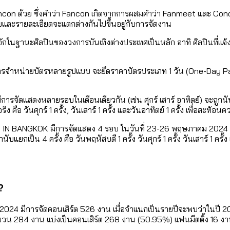
เท่าเทียม [ข้อมูลดิบ]
ายุ : 36 เขตมีคนตายมากกว่าคนเกิด 18 เขตเป็นสังคมผู้
con ด้วย ซึ่งคำว่า Fancon เกิดจากการผสมคำว่า Fanmeet และ Con
ภาษีในกรุงเทพฯ ผ่าน Bangkok Index 2025
ปแบบและรายละเอียดจะแตกต่างกันไปขึ้นอยู่กับการจัดงาน
จักในฐานะศิลปินของวงการบันเทิงต่างประเทศเป็นหลัก อาทิ ศิลปินที่แจ้งเ
ุ [ข้อมูลดิบ]
ับความน่าอยู่ของ 50 เขตในกรุงเทพฯ
ีการจำหน่ายบัตรหลายรูปแบบ จะยึดราคาบัตรประเภท 1 วัน (One-Day P
ารจัดแสดงหลายรอบในเดือนเดียวกัน (เช่น ศุกร์ เสาร์ อาทิตย์) จะถูก
ใน กทม. [ข้อมูลดิบ]
ริง คือ วันศุกร์ 1 ครั้ง, วันเสาร์ 1 ครั้ง และวันอาทิตย์ 1 ครั้ง เพื่
 BANGKOK มีการจัดแสดง 4 รอบ ในวันที่ 23-26 พฤษภาคม 2024 (พฤหัสบ
ป็น 4 ครั้ง คือ วันพฤหัสบดี 1 ครั้ง วันศุกร์ 1 ครั้ง วันเสาร์ 1 ครั้ง 
?
024 มีการจัดคอนเสิร์ต 526 งาน เมื่อจำแนกเป็นรายปีจะพบว่าในปี 2
ำนวน 284 งาน แบ่งเป็นคอนเสิร์ต 268 งาน (50.95%) แฟนมีตติ้ง 16 