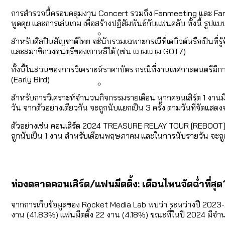
คำนำหน้านามและกฎหมายสมรส
กรุงเทพฯ เมืองสังคมผู้สูงอ
การสำรวจนี้ครอบคลุมงาน Concert รวมถึง Fanmeeting และ Fan
สำรวจรายได้จากการจัดเก็บ
พูดคุย และการเล่นเกม เพื่อสร้างปฏิสัมพันธ์กับแฟนคลับ ทั้งนี้ รู
สำหรับศิลปินสัญชาติไทย จะนับรวมเฉพาะกรณีที่เดบิวต์หรือเป็นที่รู้
และสมาชิกวงดนตรีของเกาหลีใต้ (เช่น แบมแบม GOT7)
กรุงเทพฯ เมืองสังคมผู้สูงอาย
Bangkok Index 2025 : อันด
ทั้งนี้ในส่วนของการวิเคราะห์ราคาบัตร กรณีที่งานเทศกาลดนตรีม
(Early Bird)
สำหรับการวิเคราะห์จำนวนกิจกรรมรายเดือน หากคอนเสิร์ต 1 งานมีก
สวนสาธารณะและพื้นที่สีเขียว
วัน จากตัวอย่างเดียวกัน จะถูกนับแยกเป็น 3 ครั้ง ตามวันที่จัดแสดงจ
ตัวอย่างเช่น คอนเสิร์ต 2024 TREASURE RELAY TOUR [REBOOT] IN
ถูกนับเป็น 1 งาน สำหรับเดือนพฤษภาคม และในการนับรายวัน จะถูกนับแยกเ
ท่องตลาดคอนเสิร์ต/แฟนมีตติ้ง: เดือนไหนจัดฉ่ำที่สุด
จากการเก็บข้อมูลของ Rocket Media Lab พบว่า ระหว่างปี 2023-2
งาน (41.83%) แฟนมีตติ้ง 22 งาน (4.18%) ขณะที่ในปี 2024 มีจ