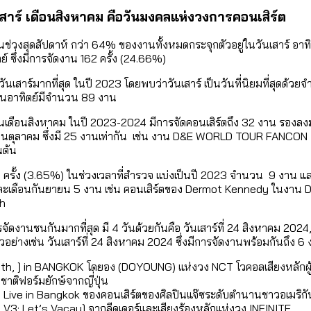
นเสาร์ เดือนสิงหาคม คือวันมงคลแห่งวงการคอนเสิร์ต
ช่วงสุดสัปดาห์ กว่า 64% ของงานทั้งหมดกระจุกตัวอยู่ในวันเสาร์ อาทิตย์ 
์ ซึ่งมีการจัดงาน 162 ครั้ง (24.66%)
นเสาร์มากที่สุด ในปี 2023 โดยพบว่าวันเสาร์ เป็นวันที่นิยมที่สุดด้
ที่วันอาทิตย์มีจำนวน 89 งาน
าร์ในเดือนสิงหาคม ในปี 2023-2024 มีการจัดคอนเสิร์ตถึง 32 งาน รองล
เดือนตุลาคม ซึ่งมี 25 งานเท่ากัน เช่น งาน D&E WORLD TOUR FANCO
ต้น
เพียง 24 ครั้ง (3.65%) ในช่วงเวลาที่สำรวจ แบ่งเป็นปี 2023 จำนวน 9
าน และเดือนกันยายน 5 งาน เช่น คอนเสิร์ตของ Dermot Kennedy ใ
sh
่มีการจัดงานชนกันมากที่สุด มี 4 วันด้วยกันคือ วันเสาร์ที่ 24 สิงหา
ย่างเช่น วันเสาร์ที่ 24 สิงหาคม 2024 ซึ่งมีการจัดงานพร้อมกันถึง 6 ง
 ] in BANGKOK โดยอง (DOYOUNG) แห่งวง NCT โวคอลเสียงหลักผู
ฟอร์มยักษ์จากญี่ปุ่น
ve in Bangkok ของคอนเสิร์ตของศิลปินแจ๊ซระดับตำนานชาวอเมริกั
 Let’s Vacay] จากลีดเดอร์และเสียงร้องหลักแห่งวง INFINITE