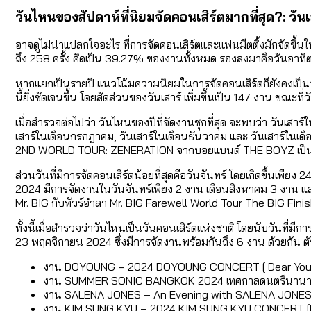
วันไหนของสัปดาห์ที่นิยมจัดคอนเสิร์ตมากที่สุด?: วั
อาจดูไม่น่าแปลกใจอะไร ที่การจัดคอนเสิร์ตและแฟนมีตติ้งมักจัดขึ้นใน
ถึง 258 ครั้ง คิดเป็น 39.27% ของงานทั้งหมด รองลงมาคือวันอาทิตย
หากแยกเป็นรายปี แนวโน้มความนิยมในการจัดคอนเสิร์ตก็ยังคงเป็นวั
นี้ยิ่งชัดเจนขึ้น โดยสัดส่วนของวันเสาร์ เพิ่มขึ้นเป็น 147 งาน ขณะ
เมื่อสำรวจต่อไปว่า วันไหนของปีที่จัดงานชุกที่สุด จะพบว่า วันเส
เสาร์ในเดือนกรกฎาคม, วันเสาร์ในเดือนธันวาคม และ วันเสาร์ใน
2ND WORLD TOUR: ZENERATION จากบอยแบนด์ THE BOYZ เป็น
ส่วนวันที่มีการจัดคอนเสิร์ตน้อยที่สุดคือวันจันทร์ โดยเกิดขึ้น
2024 มีการจัดงานในวันจันทร์เพียง 2 งาน เดือนสิงหาคม 3 ง
Mr. BIG กับทัวร์อำลา Mr. BIG Farewell World Tour The BIG Fini
ทั้งนี้เมื่อสำรวจว่าวันไหนเป็นวันคอนเสิร์ตแห่งชาติ โดยนับวันที
23 พฤศจิกายน 2024 ซึ่งมีการจัดงานพร้อมกันถึง 6 งาน ด้วยกัน ตัวอ
งาน DOYOUNG – 2024 DOYOUNG CONCERT [ Dear Youth,
งาน SUMMER SONIC BANGKOK 2024 เทศกาลดนตรีนานาชาติ
งาน SALENA JONES – An Evening with SALENA JONES Li
งาน KIM SUNG KYU – 2024 KIM SUNG KYU CONCERT [LV3: