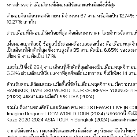
หากสำรวจว่าเดือนไหนที่มีคอนเสิร์ตและแฟนมีตติ้งถี่ที่สุด
คำตอบคือ เดือนพฤศจิกายน มีจำนวน 67 งาน หรือคิดเป็น 12.74% ข
10.27% เท่ากัน
ส่วนเดือนที่มีคอนเสิร์ตน้อยที่สุด คือเดือนมกราคม โดยมีการจัดงาน
เมื่อมองแยกทีละปี ข้อมูลนี้ยังสอดคล้องและต่อเนื่อง คือ เดือนพฤ
เป็นเดือนที่คึกคักที่สุด ซึ่งงานสูงถึง 35 งาน คิดเป็น 6.65% รอง
เพียง 9 งาน คิดเป็น 1.71%
และในปี ซึ่งมี 284 งาน เดือนที่คึกคักที่สุดยังคงเป็นเดือนพฤศจิ
5.51% ส่วนเดือนที่เงียบเหงาที่สุดคือเดือนมกราคม ซึ่งมีเพียง 14 งา
สำหรับคอนเสิร์ตและแฟนมีตติ้งที่จัดในเดือนพฤศจิกายน มีความหล
BANGKOK, DAY6 3RD WORLD TOUR <FOREVER YOUNG> in Ba
(2023) และงานแฟนมีตอัปของ LISA (2024)
รวมไปถึงงานของศิลปินตะวันตก เช่น ROD STEWART LIVE IN 
Imagine Dragons: LOOM WORLD TOUR (2024) นอกจากนี้ ยังมีศิลป
Kaze 2020-2024 ASIA TOUR in Bangkok (2024) และเทศกาลดนต
จากสถิติจะเห็นว่า คอนเสิร์ตและแฟนมีตติ้งต่างๆ นิยมมาจัดในไทยช่วง
เทศกาลดนตรีมากที่สุดคือ
ฤดูหนาว
ประมาณเดือนพฤศจิกายนไปจนถ