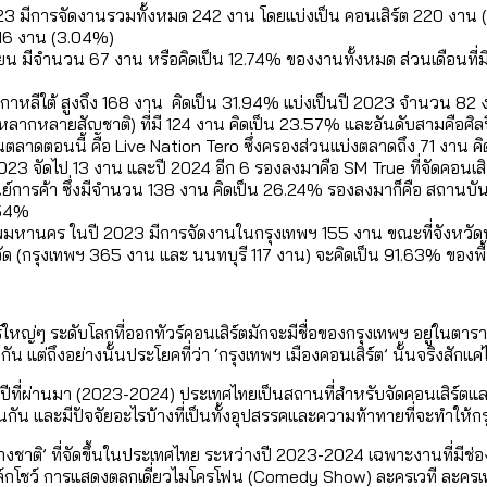
ใน กทม. เพิ่มขึ้นและเข้าถึงได้มากน้อยแค่ไหน
แต่ละเขตมีปัญหาอะไรที่ ส.ก. ต้องทำการบ้าน
23 มีการจัดงานรวมทั้งหมด 242 งาน โดยแบ่งเป็น คอนเสิร์ต 220 งาน 
 16 งาน (3.04%)
ิกายน มีจำนวน 67 งาน หรือคิดเป็น 12.74% ของงานทั้งหมด ส่วนเดือนที่ม
งที่มีการใช้งบคาบเกี่ยวในยุคชัชชาติ มีอะไร ใช้งบแค่ไ
ิตซ้ำผ่านวิดีโอ AI ในช่วงความขัดแย้งไทย-กัมพูชา [ข้
กเกาหลีใต้ สูงถึง 168 งาน คิดเป็น 31.94% แบ่งเป็นปี 2023 จำนวน 8
]
มสังเกตการณ์การเลือกตั้งชวนคุยกันถึงบทเรียนที่เรา
หลากหลายสัญชาติ) ที่มี 124 งาน คิดเป็น 23.57% และอันดับสามคือศิลป
ดในตลาดตอนนี้ คือ Live Nation Tero ซึ่งครองส่วนแบ่งตลาดถึง 71 งาน
จัดไป 13 งาน และปี 2024 อีก 6 รองลงมาคือ SM True ที่จัดคอนเสิร์ต
บ]
ศูนย์การค้า ซึ่งมีจำนวน 138 งาน คิดเป็น 26.24% รองลงมาก็คือ สถานบั
กับจำนวนควันบุหรี่ที่เข้าปอด [ข้อมูลดิบ]
ำรวจ Hate Speech ที่ถูกผลิตซ้ำผ่านวิดีโอ AI ในช่วงคว
.54%
ทิ้งที่ ฉะเชิงเทรา นครปฐม และล่าสุดที่กาญจนบุรี
้ปัญหาให้คนที่อาศัยอยู่ในกรุงเทพฯ
งเทพมหานคร ในปี 2023 มีการจัดงานในกรุงเทพฯ 155 งาน ขณะที่จังหวัด
หวัด (กรุงเทพฯ 365 งาน และ นนทบุรี 117 งาน) จะคิดเป็น 91.63% ของพื้
บ]
 จังหวัดเป็นสังคมสูงวัยระดับสุดยอด และ 64 จังหวัดที
 ผ่าน Bangkok Index 2025
 สำรวจคอนเสิร์ตและแฟนมีตติ้งในไทยจำนวน 526 งาน ตั
4 ปี (2566-2569) ของ กทม. ในยุคชัชชาติ ลงเขตไหน ท
่ๆ ระดับโลกที่ออกทัวร์คอนเสิร์ตมักจะมีชื่อของกรุงเทพฯ อยู่ในตารางทัว
 แต่ถึงอย่างนั้นประโยคที่ว่า ‘กรุงเทพฯ เมืองคอนเสิร์ต’ นั้นจริงสักแ
 2568 [ข้อมูลดิบ]
ี่ผ่านมา (2023-2024) ประเทศไทยเป็นสถานที่สำหรับจัดคอนเสิร์ตแล
ุ [ข้อมูลดิบ]
รุงเทพฯ ผ่าน Bangkok Index 2025
หนกัน และมีปัจจัยอะไรบ้างที่เป็นทั้งอุปสรรคและความท้าทายที่จะทำให้กร
นส่งออกภาพลักษณ์แบบไหนสู่สายตาโลก
่างชาติ’ ที่จัดขึ้นในประเทศไทย ระหว่างปี 2023-2024 เฉพาะงานที่มีช
ล์กโชว์ การแสดงตลกเดี่ยวไมโครโฟน (Comedy Show) ละครเวที ละคร