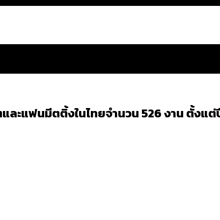
์ตและแฟนมีตติ้งในไทยจำนวน 526 งาน ตั้งแต
สำนักการจราจรฯ เพิ่ม 150% มีเพียง 5 เขตที่งบเพิ่ม โ
 ส่วนใหญ่มาจากไฟฟ้าลัดวงจร เขตจตุจักรเกิดไฟฟ้าล
ีฬา กระทรวงใหม่จะมีงบฯ ประมาณเท่าไร
น: กฎหมายการรับรองเพศของ Transgender ทั่วโลก ประเ