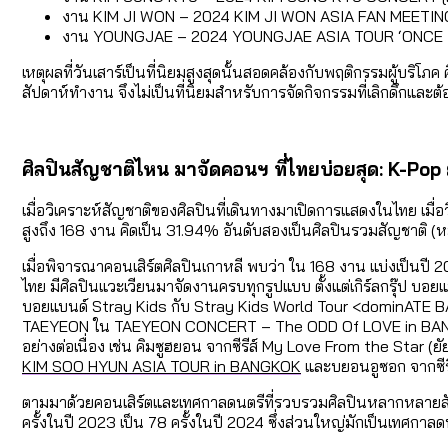
งาน KIM JI WON – 2024 KIM JI WON ASIA FAN MEETING 
งาน YOUNGJAE – 2024 YOUNGJAE ASIA TOUR ‘ONCE I
เหตุผลที่วันเสาร์เป็นที่นิยมสูงสุดนั้นสอดคล้องกับพฤติกรรมผู้บริโ
สัปดาห์ทำงาน จึงไม่เป็นที่นิยมสำหรับการจัดกิจกรรมที่เลิกดึกและต
ศิลปินสัญชาติไหน มาจัดคอนฯ ที่ไทยบ่อยสุด: K-Pop
เมื่อวิเคราะห์สัญชาติของศิลปินที่เดินทางมาเปิดการแสดงในไทย เมื่
สูงถึง 168 งาน คิดเป็น 31.94% อันดับสองเป็นศิลปินรวมสัญชาติ (
เมื่อพิจารณาคอนเสิร์ตศิลปินเกาหลี พบว่า ใน 168 งาน แบ่งเป็นป
ไทย มีศิลปินแวะเวียนมาจัดงานครบทุกรูปแบบ ตั้งแต่เกิร์ลกรุ๊ป บอ
บอยแบนด์ Stray Kids กับ Stray Kids World Tour <dominATE B
TAEYEON ใน TAEYEON CONCERT – The ODD Of LOVE in BANGKOK ซ
อย่างต่อเนื่อง เช่น คิมซูฮยอน จากซีรีส์ My Love From the Star 
KIM SOO HYUN ASIA TOUR in BANGKOK
และบยอนอูซอก จากซีร
ตามมาด้วยคอนเสิร์ตและเทศกาลดนตรีที่รวบรวมศิลปินหลากหลายสัญชาต
ครั้งในปี 2023 เป็น 78 ครั้งในปี 2024 ซึ่งส่วนใหญ่มักเป็นเ