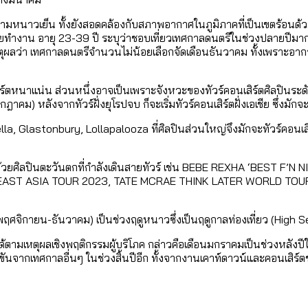
ามหนาวเย็น ทั้งยังสอดคล้องกับสภาพอากาศในภูมิภาคที่เป็นเขตร้อนด้ว
ยทำงาน อายุ 23-39 ปี ระบุว่าชอบเที่ยวเทศกาลดนตรีในช่วงปลายปีมาก
หตุผลว่า เทศกาลดนตรีจำนวนไม่น้อยเลือกจัดเดือนธันวาคม ทั้งเพราะอา
ร์ตหนาแน่น ส่วนหนึ่งอาจเป็นเพราะจังหวะของทัวร์คอนเสิร์ตศิลปินระดั
) หลังจากทัวร์ฝั่งยุโรปจบ ก็จะเริ่มทัวร์คอนเสิร์ตฝั่งเอเชีย ซึ่งมัก
ella, Glastonbury, Lollapalooza ที่ศิลปินส่วนใหญ่จึงมักจะทัวร์คอนเ
มไปด้วยศิลปินตะวันตกที่กำลังเดินสายทัวร์ เช่น BEBE REXHA ‘BEST 
AST ASIA TOUR 2023, TATE MCRAE THINK LATER WORLD TOUR 
(พฤศจิกายน-ธันวาคม) เป็นช่วงฤดูหนาวซึ่งเป็นฤดูกาลท่องเที่ยว (High 
ามเหตุผลเชิงพฤติกรรมผู้บริโภค กล่าวคือเดือนมกราคมเป็นช่วงหลังปีใหม่ ท
ันจากเทศกาลอื่นๆ ในช่วงสิ้นปีอีก ทั้งจากงานเคาท์ดาวน์และคอนเสิร์ตช่ว