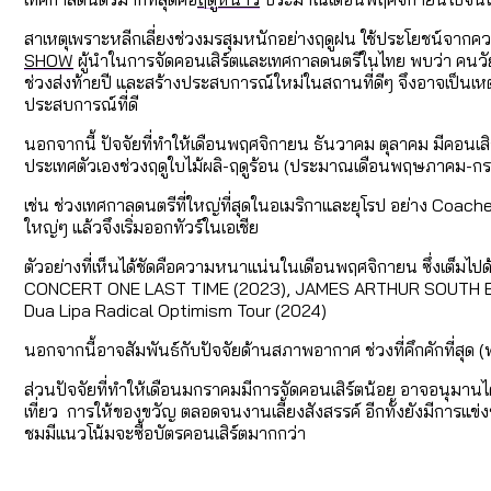
สาเหตุเพราะหลีกเลี่ยงช่วงมรสุมหนักอย่างฤดูฝน ใช้ประโยชน์จากคว
SHOW
ผู้นำในการจัดคอนเสิร์ตและเทศกาลดนตรีในไทย พบว่า คนวั
ช่วงส่งท้ายปี และสร้างประสบการณ์ใหม่ในสถานที่ดีๆ จึงอาจเป็นเ
ประสบการณ์ที่ดี
นอกจากนี้ ปัจจัยที่ทำให้เดือนพฤศจิกายน ธันวาคม ตุลาคม มีคอนเสิ
ประเทศตัวเองช่วงฤดูใบไม้ผลิ-ฤดูร้อน (ประมาณเดือนพฤษภาคม-กรกฎาคม
เช่น ช่วงเทศกาลดนตรีที่ใหญ่ที่สุดในอเมริกาและยุโรป อย่าง Coach
ใหญ่ๆ แล้วจึงเริ่มออกทัวร์ในเอเชีย
ตัวอย่างที่เห็นได้ชัดคือความหนาแน่นในเดือนพฤศจิกายน ซึ่งเต็
CONCERT ONE LAST TIME (2023), JAMES ARTHUR SOUTH E
Dua Lipa Radical Optimism Tour (2024)
นอกจากนี้อาจสัมพันธ์กับปัจจัยด้านสภาพอากาศ ช่วงที่คึกคักที่สุด 
ส่วนปัจจัยที่ทำให้เดือนมกราคมมีการจัดคอนเสิร์ตน้อย อาจอนุมานได้ต
เที่ยว การให้ของขวัญ ตลอดจนงานเลี้ยงสังสรรค์ อีกทั้งยังมีการแข่งข
ชมมีแนวโน้มจะซื้อบัตรคอนเสิร์ตมากกว่า