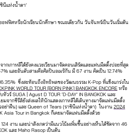
นีแห่งน้ำตา’
นออฟฟิศหรือนักเรียนนักศึกษา ขณะเดียวกัน วันจันทร์เป็นวันเริ่มต้น
จากเกาหลีใต้ยังคงแวะเวียนมาจัดคอนเสิร์ตและแฟนมีตติ้งบ่อยที่สุด
.57% และอันดับสามคือศิลปินอเมริกัน มี 67 งาน คิดเป็น 12.74%
 16.35% ซึ่งสะท้อนถึงอิทธิพลของวัฒนธรรม K-Pop ที่แข็งแกร่งใน
CKPINK WORLD TOUR [BORN PINK] BANGKOK ENCORE
หรือ
กับทัวร์ SUGA | Agust D TOUR ‘D-DAY’ IN BANGKOK และ
ซีรีส์ยังส่งผลให้นักแสดงเกาหลีใต้เดินทางมาจัดแฟนมีตติ้ง
่ไหวอย่าฝืน) และ Queen of Tears (ราชินีแห่งน้ำตา) ในงาน
2024
Asia Tour in Bangkok ก็เคยมาจัดแฟนมีตติ้งด้วย
4 งาน และน่าสังเกตว่ามีแนวโน้มเพิ่มขึ้นอย่างเห็นได้ชัดจาก 46
NGKOK และ Maho Rasop เป็นต้น