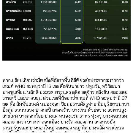
หากเปรียบเทียบว่ามีเขตใดที่อัตราพื้นที่สีเขียวต่อประชากรมากกว่า
เกณฑ์ WHO จะพบว่ามี 13 เขต คือคันนายาว ปทุมวัน ทวีวัฒนา
บางขุนเทียน หลักสี่ ประเวศ พระนคร ดุสิต จตุจักร ตลิ่งชัน คลองเตย
ราชเทวี และบางบอน ส่วนเขตที่น้อยกว่าเกณฑ์ WHO จะพบว่ามี 37
เขต คือ สัมพันธวงศ์ หนองจอก ป้อมปราบศัตรูพ่าย มีนบุรี ยานนาวา
บึงกุ่ม สวนหลวง บางกะปิ ลาดพร้าว บางเขน ห้วยขวาง สะพานสูง
สายไหม บางกอกน้อย บางแค หนองแขม สาทร ทุ่งครุ บางคอแหลม
คลองสามวา บางนา ดอนเมือง บางรัก คลองสาน ลาดกระบัง
ราษฎร์บูรณะ บางกอกใหญ่ จอมทอง พญาไท บางพลัด พระโขนง