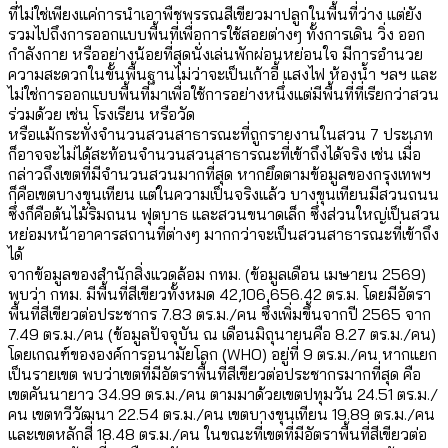
ที่ไม่ใช่เพียงแค่การนำเอาพืชพรรณสีเขียวมาปลูกในพื้นที่ว่าง แต่ยัง
รวมไปถึงการออกแบบพื้นที่เพื่อการใช้สอยต่างๆ ทั้งการเดิน วิ่ง ออก
กำลังกาย หรืออย่างน้อยที่สุดนั่งเล่นพักผ่อนหย่อนใจ มีการอำนวย
ความสะดวกในขั้นพื้นฐานไม่ว่าจะเป็นเก้าอี้ แสงไฟ ห้องน้ำ ฯลฯ และ
ไม่ใช่การออกแบบพื้นที่มาเพื่อใช้การอย่างหนึ่งแต่มีพื้นที่ที่เรียกว่าสวน
ร่วมด้วย เช่น โรงเรียน หรือวัด
หรือแม้กระทั่งจำนวนสวนสาธารณะที่ถูกรายงานในสวน 7 ประเภท
ก็อาจจะไม่ได้สะท้อนจำนวนสวนสาธารณะที่เข้าถึงได้จริง เช่น เมื่อ
กล่าวถึงเขตที่มีจำนวนสวนมากที่สุด หากยึดตามข้อมูลของกรุงเทพฯ
ก็คือเขตบางขุนเทียน แต่ในความเป็นจริงแล้ว บางขุนเทียนมีสวนถนน
ซึ่งก็คือต้นไม้ริมถนน ฟุตบาธ และสวนขนาดเล็ก ซึ่งส่วนใหญ่เป็นสวน
หย่อมหน้าอาคารสถานที่ต่างๆ มากกว่าจะเป็นสวนสาธารณะที่เข้าถึง
ได้
จากข้อมูลของสำนักสิ่งแวดล้อม กทม. (ข้อมูลเดือน เมษายน 2569)
พบว่า กทม. มีพื้นที่สีเขียวทั้งหมด 42,106,656.42 ตร.ม. โดยมีอัตรา
พื้นที่สีเขียวต่อประชากร 7.83 ตร.ม./คน ซึ่งเพิ่มขึ้นจากปี 2565 จาก
7.49 ตร.ม./คน (ข้อมูลปัจจุบัน ณ เดือนมิถุนายนคือ 8.27 ตร.ม./คน)
โดยเกณฑ์ขององค์การอนามัยโลก (WHO) อยู่ที่ 9 ตร.ม./คน หากแยก
เป็นรายเขต พบว่าเขตที่มีอัตราพื้นที่สีเขียวต่อประชากรมากที่สุด คือ
เขตคันนายาว 34.99 ตร.ม./คน ตามมาด้วยเขตปทุมวัน 24.51 ตร.ม./
คน เขตทวีวัฒนา 22.54 ตร.ม./คน เขตบางขุนเทียน 19.89 ตร.ม./คน
และเขตหลักสี่ 18.48 ตร.ม./คน ในขณะที่เขตที่มีอัตราพื้นที่สีเขียวต่อ