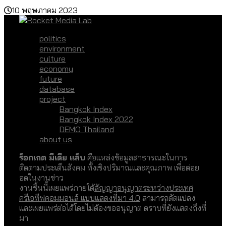
10 พฤษภาคม 2023
politics
environment
culture
economy
future
database
project
Bangkok Index
Bangkok Index 2022
DEMO Thailand
about us
ร็อกเกต มีเดีย แล็บ
คือแหล่งข้อมูลสาธารณะในการ
ติดตามประเด็นสังคม ทั้งเชิงปริมาณและคุณภาพ เพื่อต่อย
อดในงานข่าว
งานชิ้นนี้เผยแพร่ภายใต้
สัญญาอนุญาตระหว่างประเทศ
ครีเอทีฟคอมมอนส์ แบบแสดงที่มา 4.0
สามารถดัดแปลง
และเผยแพร่ต่อได้โดยไม่ต้องขออนุญาต ตราบที่ยังแสดงถึงที่
มา