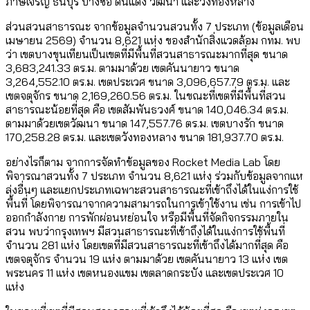
ภาษีเจริญ ธนบุรี บางซื่อ ดินแดง วัฒนา และวังทองหลาง
ส่วนสวนสาธารณะ จากข้อมูลจำนวนสวนทั้ง 7 ประเภท (ข้อมูลเดือน
เมษายน 2569) จำนวน 8,621 แห่ง ของสำนักสิ่งแวดล้อม กทม. พบ
ว่า เขตบางขุนเทียนเป็นเขตที่มีพื้นที่สวนสาธารณะมากที่สุด ขนาด
3,683,241.33 ตร.ม. ตามมาด้วย เขตคันนายาว ขนาด
3,264,552.10 ตร.ม. เขตประเวศ ขนาด 3,096,657.79 ตร.ม. และ
เขตจตุจักร ขนาด 2,169,260.56 ตร.ม. ในขณะที่เขตที่มีพื้นที่สวน
สาธารณะน้อยที่สุด คือ เขตสัมพันธวงศ์ ขนาด 140,046.34 ตร.ม.
ตามมาด้วยเขตวัฒนา ขนาด 147,557.76 ตร.ม. เขตบางรัก ขนาด
170,258.28 ตร.ม. และเขตวังทองหลาง ขนาด 181,937.70 ตร.ม.
อย่างไรก็ตาม จากการจัดทำข้อมูลของ Rocket Media Lab โดย
พิจารณาสวนทั้ง 7 ประเภท จำนวน 8,621 แห่ง ร่วมกับข้อมูลจากแห
ล่งอื่นๆ และแยกประเภทเฉพาะสวนสาธารณะที่เข้าถึงได้ในแง่การใช้
พื้นที่ โดยพิจารณาจากความสามารถในการเข้าใช้งาน เช่น การเข้าไป
ออกกำลังกาย การพักผ่อนหย่อนใจ หรือมีพื้นที่จัดกิจกรรมภายใน
สวน พบว่ากรุงเทพฯ มีสวนสาธารณะที่เข้าถึงได้ในแง่การใช้พื้นที่
จำนวน 281 แห่ง โดยเขตที่มีสวนสาธารณะที่เข้าถึงได้มากที่สุด คือ
เขตจตุจักร จำนวน 19 แห่ง ตามมาด้วย เขตคันนายาว 13 แห่ง เขต
พระนคร 11 แห่ง เขตหนองแขม เขตลาดกระบัง และเขตประเวศ 10
แห่ง