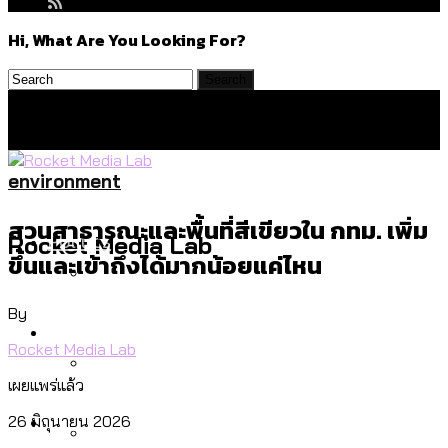
Hi, What Are You Looking For?
environment
สวนสาธารณะและพื้นที่สีเขียวใน กทม. เพิ่ม
Politics
Rocket Media Lab
ขึ้นและเข้าถึงได้มากน้อยแค่ไหน
By
สำรวจร่างงบปี 70 ของ กทม. สำนักการ
Environment
จราจรฯ เพิ่ม 150% มีเพียง 5 เขตที่งบเพิ่ม
Rocket Media Lab
โดยเขตจตุจักรสูงสุด
เผยแพร่แล้ว
สำรวจเหตุไฟไหม้ในกรุงเทพฯ ส่วนใหญ่มา
Culture
26 มิถุนายน 2026
จากไฟฟ้าลัดวงจร เขตจตุจักรเกิดไฟฟ้า