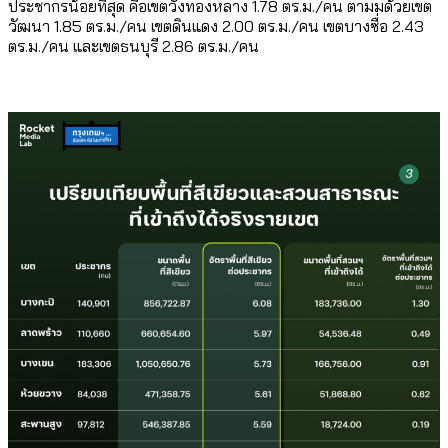
ประชากรน้อยที่สุด คือเขตวังทองหลาง 1.78 ตร.ม./คน ตามมด้วยเขต
วัฒนา 1.85 ตร.ม./คน เขตดินแดง 2.00 ตร.ม./คน เขตบางซื่อ 2.43
ตร.ม./คน และเขตธนบุรี 2.86 ตร.ม./คน