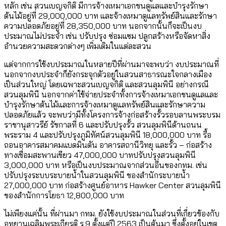
หลัก เช่น สวนเบญจกิติ มีการจ้างเหมาเอกชนดูแลและบำรุงรักษา
ต้นไม้อยู่ที่ 29,000,000 บาท และจ้างเหมาดูแลทรัพย์สินและรักษา
ความปลอดภัยอยู่ที่ 28,350,000 บาท นอกจากนั้นก็จะเป็นงบ
ประมาณไม่ประจำ เช่น ปรับปรุง ซ่อมแซม ปลูกสร้างหรือจัดหาสิ่ง
อำนวยความสะดวกต่างๆ เพิ่มเติมในแต่ละสวน
แต่จากการใช้งบประมาณในหลายปีที่ผ่านมาจะพบว่า งบประมาณที่
นอกจากงบประจำก็ยังกระจุกตัวอยู่ในสวนสาธารณะใจกลางเมือง
เป็นส่วนใหญ่ โดยเฉพาะสวนเบญจกิติ และสวนลุมพินี อย่างกรณี
สวนลุมพินี นอกจากค่าใช้จ่ายประจำทั้งการจ้างเหมาเอกชนดูแลและ
บำรุงรักษาต้นไม้และการจ้างเหมาดูแลทรัพย์สินและรักษาความ
ปลอดภัยแล้ว จะพบว่ามีทั้งโครงการจ้างก่อสร้างรั้วรอบลานพระบรม
ราชานุสาวรีย์ รัชกาลที่ 6 และปรับปรุงรั้ว สวนลุมพินีด้านถนน
พระราม 4 และปรับปรุงภูมิทัศน์สวนลุมพินี 18,000,000 บาท รื้อ
ถอนอาคารสมาคมแบดมินตัน อาคารสถานีวิทยุ และรั้ว – ก่อสร้าง
ทางเชื่อมสะพานเขียว 47,000,000 บาทปรับปรุงสวนลุมพินี
3,000,000 บาท หรือเป็นงบประมาณจากส่วนอื่นของกทม. เช่น
ปรับปรุงระบบระบายน้ำในสวนลุมพินี ของสำนักระบายน้ำ
27,000,000 บาท ก่อสร้างศูนย์อาหาร Hawker Center สวนลุมพินี
ของสำนักการโยธา 12,800,000 บาท
ไม่เพียงแค่นั้น ที่ผ่านมา กทม. ยังใช้งบประมาณในส่วนที่เกี่ยวข้องกับ
อุทยานเฉลิมพระเกียรติ ร.9 ตั้งแต่ปี 2563 เป็นต้นมา ซึ่งตั้งอยู่ในเขต