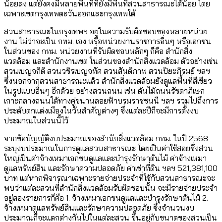
น้อยลง แต่ยังคงมีหลายพื้นที่ที่ยังมีพื้นที่สวนสาธารณะได้น้อย โดย
เฉพาะเขตกรุงเทพตะวันออกและกรุงเทพใต้
สวนสาธารณะในกรุงเทพฯ อยู่ในความรับผิดชอบของหลายหน่วย
งาน ไม่ว่าจะเป็น กทม. เอง หรือหน่วยงานราชการอื่นๆ หรือเอกชน
ในส่วนของ กทม. หน่วยงานที่รับผิดชอบหลักๆ ก็คือ สำนักสิ่ง
แวดล้อม และสำนักงานเขต ในส่วนของสำนักสิ่งแวดล้อม ตัวอย่างเช่น
สวนเบญจกิติ สวนวชิรเบญจทัศ สวนสันติภาพ สวนปิยะภิรมย์ ฯลฯ
ซึ่งนอกจากสวนสาธารณะแล้ว สำนักสิ่งแวดล้อมยังดูแลพื้นที่สีเขียว
ในรูปแบบอื่นๆ อีกด้วย อย่างสวนถนน เช่น ต้นไม้ถนนรัชดาภิเษก
เกาะกลางถนนใต้ทางคู่ขนานลอยฟ้าบรมราชชนนี ฯลฯ รวมไปถึงการ
ประดับตกแต่งเมืองในวันสำคัญต่างๆ ซึ่งแต่ละปีก็จะมีการตั้งงบ
ประมาณในส่วนนี้ไว้
จากข้อบัญญัติงบประมาณของสำนักสิ่งแวดล้อม กทม. ในปี 2568
ระบุงบประมาณในการดูแลสวนสาธารณะ โดยเป็นค่าใช้สอยซึ่งส่วน
ใหญ่เป็นค่าจ้างเหมาเอกชนดูแลและบำรุงรักษาต้นไม้ ค่าจ้างเหมา
ดูแลทรัพย์สิน และรักษาความปลอดภัย ค่าเช่าที่ดิน ฯลฯ 521,381,100
บาท แต่หากพิจารณาเฉพาะรายจ่ายประจำที่ใช้กับสวนสาธารณะจะ
พบว่าแต่ละสวนที่สำนักสิ่งแวดล้อมรับผิดชอบนั้น จะมีรายจ่ายประจำ
อยู่สองรายการก็คือ 1. จ้างเหมาเอกชนดูแลและบำรุงรักษาต้นไม้ 2.
จ้างเหมาดูแลทรัพย์สินและรักษาความปลอดภัย ซึ่งจำนวนงบ
ประมาณก็จะแตกต่างกันไปในแต่ละสวน ขึ้นอยู่กับขนาดของสวนเป็น