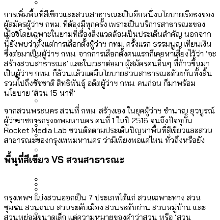
ลัดวงจรมากที่สุด
เมื่อแยกท่องเที่ยวออกจากกีฬา กระทรวง
การเพิ่มพื้นที่สีเขียวและสวนสาธารณะเป็นอีกหนึ่งนโยบายเรือธงของ
โลกใบเดียว สิทธิไม่เท่ากัน: กฎหมายการ
ผู้สมัครผู้ว่าฯ กทม. ที่ต้องมีทุกครั้ง เพราะเป็นบริการสาธารณะของ
Economy
ใหม่จะมีงบฯ ประมาณเท่าไร
เมืองโดยเฉพาะในยามที่เรื่องสิ่งแวดล้อมเป็นประเด็นสำคัญ นอกจาก
รับรองเพศของ Transgender ทั่วโลก
นี้ยังพบว่าตั้งแต่การเลือกตั้งผู้ว่าฯ กทม. ครั้งแรก ธรรมนูญ เทียนเงิน
ประเทศไหนทำได้บ้าง?
ซึ่งต่อมาเป็นผู้ว่าฯ กทม. จากการเลือกตั้งคนแรกก็เคยหาเสียงไว้ว่า ‘จะ
สวนสาธารณะและพื้นที่สีเขียวใน กทม. เพิ่ม
สร้างสวนสาธารณะ’ และในเวลาต่อมา ผู้สมัครคนอื่นๆ ที่ก้าวขึ้นมา
เมกะโปรเจ็กต์ของ กทม. ในช่วงที่มีการใช้
Future
ขึ้นและเข้าถึงได้มากน้อยแค่ไหน
เป็นผู้ว่าฯ กทม. ก็ล้วนแล้วแต่มีนโยบายสวนสาธารณะด้วยกันทั้งสิ้น
สมุดจดการบ้าน ส.ก. 2569 : แต่ละเขตมี
งบคาบเกี่ยวในยุคชัชชาติ มีอะไร ใช้งบแค่
รวมไปถึงชัชชาติ สิทธิพันธุ์ อดีตผู้ว่าฯ กทม. คนก่อน ก็มาพร้อม
ปัญหาอะไรที่ ส.ก. ต้องทำการบ้าน
นโยบาย ‘สวน 15 นาที’
ไหน
สำรวจ Hate Speech ที่ถูกผลิตซ้ำผ่าน
จากสวนพระนคร สวนที่ กทม. สร้างเอง ในยุคผู้ว่าฯ ชำนาญ ยุวบูรณ์
สังคมผู้สูงอายุไทย [ข้อมูลดิบ]
Database
วิดีโอ AI ในช่วงความขัดแย้งไทย-กัมพูชา
ผู้ว่าราชการกรุงเทพมหานคร คนที่ 1 ในปี 2516 จนถึงปัจจุบัน
ขยะมูลฝอย 2568 [ข้อมูลดิบ]
Rocket Media Lab ชวนติดตามประเด็นปัญหาพื้นที่สีเขียวและสวน
[ข้อมูลดิบ]
สาธารณะของกรุงเทพมหานคร ว่ามีเพียงพอแค่ไหน ทั่วถึงหรือยัง
Vote62 ขอบคุณประชาชนที่ร่วม
ค่าฝุ่นในกรุงเทพฯ 2025 เทียบกับจำนวน
สังเกตการณ์การเลือกตั้งชวนคุยกันถึงบท
สังคมผู้สูงอายุไทย [ข้อมูลดิบ]
พื้นที่สีเขียว VS สวนสาธารณะ
Project
ควันบุหรี่ที่เข้าปอด [ข้อมูลดิบ]
สำรวจสังคมผู้สูงอายุไทย : 6 จังหวัดเป็น
เรียนที่เราได้รับจากเลือกตั้ง กรุงเทพฯ –
ขยะของคน กทม. ที่ยังถูกนำไปทิ้งที่
สังคมสูงวัยระดับสุดยอด และ 64 จังหวัดที่
Bangkok Index
ความเกลียดชังที่ขายได้ : สำรวจ Hate
พัทยา
ฉะเชิงเทรา นครปฐม และล่าสุดที่กาญจนบุรี
ตายมากกว่าเกิด
Bangkok Index 2022
Speech ที่ถูกผลิตซ้ำผ่านวิดีโอ AI ในช่วง
กรุงเทพฯ แบ่งสวนออกเป็น 7 ประเภทได้แก่ สวนเฉพาะทาง สวน
About Us
สำรวจเหตุไฟไหม้ในกรุงเทพฯ 2568
DEMO Thailand
ชุมชน สวนถนน สวนระดับเมือง สวนระดับย่าน สวนหมู่บ้าน และ
ความขัดแย้งไทย-กัมพูชา
สำรวจเศรษฐกิจในกรุงเทพฯ ผ่าน
สวนหย่อมขนาดเล็ก แต่ความหมายของคำว่าสวน หรือ ‘สวน