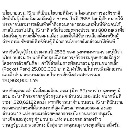
นโยบายสวน 15 นาทีเป็นนโยบายที่มีความโดดเด่นมากของชัชชาติ
สิทธิพันธุ์ เมื่อครั้งลงสมัครผู้ว่าฯ กทม. ในปี 2565 โดยมีเป้าหมายให้
ประชาชนสามารถเดินเท้าเข้าถึงสวนสาธารณะและพื้นที่พักผ่อนได้
ภายในเวลาไม่เกิน 15 นาที หรือในระยะทางประมาณ 800 เมตร เพื่อ
ส่งเสริมสุขภาวะที่ดีของคนเมือง และเมื่อได้รับการเลือกตั้งมาเป็นผู้
ว่าฯ กทม. ชัชชาติ สิทธิพันธุ์ ก็นำเอานโยบายดังกล่าวมาใช้ทันที
จากข้อบัญญัติงบประมาณปี 2566 ของกรุงเทพมหานคร ระบุไว้ว่า
นโยบายสวน 15 นาทีทั่วกรุง มีโครงการ/กิจกรรมยุทธศาสตร์อยู่ 2
โครงการด้วยกันคือ 1. ค่าใช้จ่ายในการพัฒนาสวนชุมชนขนาดเล็ก
(Pocket Park) 25,000,000 บาท 2. ค่าใช้จ่ายในการเพิ่มศักยภาพ
และสิ่งอํานวยความสะดวกในการเข้าถึงสวนสาธารณะ
120,863,900 บาท
จากข้อมูลของสำนักสิ่งแวดล้อม กทม. (มิ.ย. 69) พบว่า กรุงเทพฯ มี
สวน 15 นาทีกระจายอยู่ทั่วกรุงเทพฯ จำนวน 495 แห่ง ขนาดพื้นที่
รวม 1,320,621.22 ตร.ม. หากพิจารณาจำนวนสวน 15 นาทีเป็นราย
เขตจะพบว่าเขตที่มีสวนมากที่สุด คือเขตสาทรและเขตคลองเตย
จำนวน 13 แห่ง ตามมาด้วยเขตลาดกระบัง ยานนาวา ปทุมวัน
บางซื่อ และทุ่งครุ จำนวน 12 แห่ง หนองจอก ลาดพร้าว
ราษฎร์บูรณะ พระโขนง บึงกุ่ม บางคอแหลม บางขุนเทียน ตลิ่งชัน