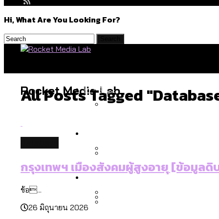
Hi, What Are You Looking For?
Politics
Rocket Media Lab
All Posts Tagged "databas
สำรวจร่างงบปี 70 ของ กทม. 
Environment
database
กรุงเทพฯ เมืองสังคมผู้สูงอายุ [ข้อมูลดิ
สำรวจเหตุไฟไหม้ในกรุงเทพฯ
Culture
เมื่อแยกท่องเที่ยวออกจากก
ข้อ...
26 มิถุนายน 2026
โลกใบเดียว สิทธิไม่เท่ากั