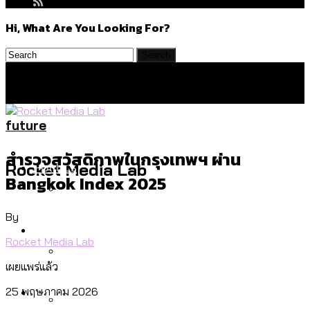
Hi, What Are You Looking For?
future
สำรวจสวัสดิภาพในกรุงเทพฯ ผ่าน
Politics
Rocket Media Lab
Bangkok Index 2025
By
สำรวจร่างงบปี 70 ของ กทม. สำนักการ
Environment
จราจรฯ เพิ่ม 150% มีเพียง 5 เขตที่งบเพิ่ม
Rocket Media Lab
โดยเขตจตุจักรสูงสุด
เผยแพร่แล้ว
สำรวจเหตุไฟไหม้ในกรุงเทพฯ ส่วนใหญ่มา
Culture
25 พฤษภาคม 2026
จากไฟฟ้าลัดวงจร เขตจตุจักรเกิดไฟฟ้า