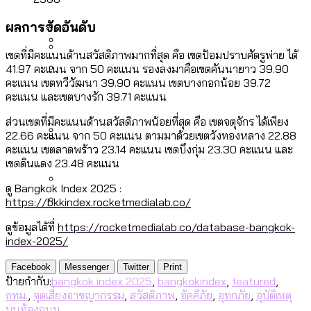
[ข้อมูลดิบ]
Bangkok Index 2025
กทม. มีอำนาจแค่ไหน ในการแก้ปัญหาให้คน
งบระบายน้ำ-ป้องกันน้ำท่วม 4 ปี (2566-
ผลการจัดอันดับ
กรุงเทพฯ เมืองสังคมผู้สูงอายุ [ข้อมูลดิบ]
ที่อาศัยอยู่ในกรุงเทพฯ
2569) ของ กทม. ในยุคชัชชาติ ลงเขตไหน
เขตที่มีคะแนนด้านสวัสดิภาพมากที่สุด คือ เขตป้อมปราบศัตรูพ่าย ได้
กรุงเทพฯ เมืองคอนเสิร์ต : สำรวจ
ทำอะไรบ้าง
41.97 คะแนน จาก 50 คะแนน รองลงมาคือเขตคันนายาว 39.90
คำนำหน้านามและกฎหมายสมรสเท่าเทียม
คอนเสิร์ตและแฟนมีตติ้งในไทยจำนวน 526
สำรวจงบประมาณรายเขตในกรุงเทพฯ
คะแนน เขตทวีวัฒนา 39.90 คะแนน เขตบางกอกน้อย 39.72
[ข้อมูลดิบ]
คะแนน และเขตบางรัก 39.71 คะแนน
งาน ตั้งแต่ปี 2023-2024
ผ่าน Bangkok Index 2025
กรุงเทพฯ เมืองสังคมผู้สูงอายุ : 36 เขตมี
คนตายมากกว่าคนเกิด 18 เขตเป็นสังคมผู้
ส่วนเขตที่มีคะแนนด้านสวัสดิภาพน้อยที่สุด คือ เขตจตุจักร ได้เพียง
22.66 คะแนน จาก 50 คะแนน ตามมาด้วยเขตวังทองหลาง 22.88
สูงอายุระดับสุดยอด
คะแนน เขตลาดพร้าว 23.14 คะแนน เขตบึงกุ่ม 23.30 คะแนน และ
กรุงเทพฯ เมืองสังคมผู้สูงอายุ [ข้อมูลดิบ]
เขตดินแดง 23.48 คะแนน
ปีนกำแพงส่องซีรีส์จีน: จีนส่งออกภาพ
สำรวจรายได้จากการจัดเก็บภาษีใน
ลักษณ์แบบไหนสู่สายตาโลก
กรุงเทพฯ ผ่าน Bangkok Index 2025
ดู Bangkok Index 2025 :
https://bkkindex.rocketmedialab.co/
Bangkok Index 2025 : อันดับความน่าอยู่
ดูข้อมูลได้ที่
https://rocketmedialab.co/database-bangkok-
ของ 50 เขตในกรุงเทพฯ
สวนสาธารณะและพื้นที่สีเขียวใน กทม.
index-2025/
[ข้อมูลดิบ]
Facebook
Messenger
Twitter
Print
ป้ายกำกับ:
bangkok index 2025
,
bangkokindex
,
featured
,
กทม.
,
จุดเสี่ยงอาชญากรรม
,
สวัสดิภาพ
,
อัคคีภัย
,
อุทกภัย
,
อุบัติเหตุ
บนท้องถนน