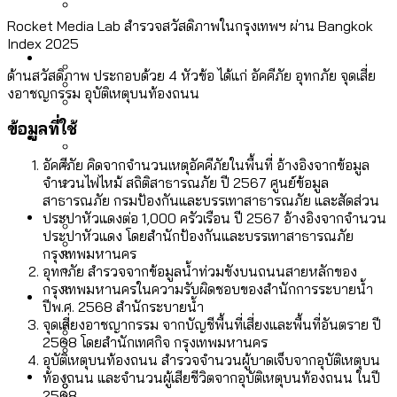
ลัดวงจรมากที่สุด
เมื่อแยกท่องเที่ยวออกจากกีฬา กระทรวง
Rocket Media Lab สำรวจสวัสดิภาพในกรุงเทพฯ ผ่าน Bangkok
โลกใบเดียว สิทธิไม่เท่ากัน: กฎหมายการ
Index 2025
Economy
ใหม่จะมีงบฯ ประมาณเท่าไร
รับรองเพศของ Transgender ทั่วโลก
ด้านสวัสดิภาพ ประกอบด้วย 4 หัวข้อ ได้แก่ อัคคีภัย อุทกภัย จุดเสี่ย
งอาชญกรรม อุบัติเหตุบนท้องถนน
ประเทศไหนทำได้บ้าง?
สวนสาธารณะและพื้นที่สีเขียวใน กทม. เพิ่ม
เมกะโปรเจ็กต์ของ กทม. ในช่วงที่มีการใช้
ข้อมูลที่ใช้
Future
ขึ้นและเข้าถึงได้มากน้อยแค่ไหน
สมุดจดการบ้าน ส.ก. 2569 : แต่ละเขตมี
งบคาบเกี่ยวในยุคชัชชาติ มีอะไร ใช้งบแค่
อัคคีภัย คิดจากจำนวนเหตุอัคคีภัยในพื้นที่ อ้างอิงจากข้อมูล
ปัญหาอะไรที่ ส.ก. ต้องทำการบ้าน
ไหน
จำนวนไฟไหม้ สถิติสาธารณภัย ปี 2567 ศูนย์ข้อมูล
สำรวจ Hate Speech ที่ถูกผลิตซ้ำผ่าน
สาธารณภัย กรมป้องกันและบรรเทาสาธารณภัย และสัดส่วน
สังคมผู้สูงอายุไทย [ข้อมูลดิบ]
Database
วิดีโอ AI ในช่วงความขัดแย้งไทย-กัมพูชา
ประปาหัวแดงต่อ 1,000 ครัวเรือน ปี 2567 อ้างอิงจากจำนวน
ขยะมูลฝอย 2568 [ข้อมูลดิบ]
ประปาหัวแดง โดยสํานักป้องกันและบรรเทาสาธารณภัย
[ข้อมูลดิบ]
กรุงเทพมหานคร
Vote62 ขอบคุณประชาชนที่ร่วม
ค่าฝุ่นในกรุงเทพฯ 2025 เทียบกับจำนวน
อุทกภัย สำรวจจากข้อมูลน้ำท่วมขังบนถนนสายหลักของ
สังเกตการณ์การเลือกตั้งชวนคุยกันถึงบท
สังคมผู้สูงอายุไทย [ข้อมูลดิบ]
กรุงเทพมหานครในความรับผิดชอบของสำนักการระบายน้ำ
Project
ควันบุหรี่ที่เข้าปอด [ข้อมูลดิบ]
สำรวจสังคมผู้สูงอายุไทย : 6 จังหวัดเป็น
ปีพ.ศ. 2568 สำนักระบายน้ำ
เรียนที่เราได้รับจากเลือกตั้ง กรุงเทพฯ –
ขยะของคน กทม. ที่ยังถูกนำไปทิ้งที่
สังคมสูงวัยระดับสุดยอด และ 64 จังหวัดที่
Bangkok Index
จุดเสี่ยงอาชญากรรม จากบัญชีพื้นที่เสี่ยงและพื้นที่อันตราย ปี
ความเกลียดชังที่ขายได้ : สำรวจ Hate
พัทยา
ฉะเชิงเทรา นครปฐม และล่าสุดที่กาญจนบุรี
2568 โดยสำนักเทศกิจ กรุงเทพมหานคร
ตายมากกว่าเกิด
Bangkok Index 2022
Speech ที่ถูกผลิตซ้ำผ่านวิดีโอ AI ในช่วง
อุบัติเหตุบนท้องถนน สำรวจจำนวนผู้บาดเจ็บจากอุบัติเหตุบน
About Us
สำรวจเหตุไฟไหม้ในกรุงเทพฯ 2568
DEMO Thailand
ท้องถนน และจำนวนผู้เสียชีวิตจากอุบัติเหตุบนท้องถนน ในปี
ความขัดแย้งไทย-กัมพูชา
สำรวจเศรษฐกิจในกรุงเทพฯ ผ่าน
2568