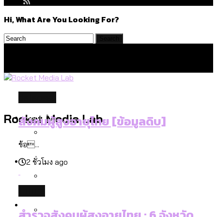
Hi, What Are You Looking For?
database
Politics
Rocket Media Lab
สังคมผู้สูงอายุไทย [ข้อมูลดิบ]
ข้อ...
สำรวจร่างงบปี 70 ของ กทม. สำนักการ
Environment
2 ชั่วโมง ago
จราจรฯ เพิ่ม 150% มีเพียง 5 เขตที่งบเพิ่ม
โดยเขตจตุจักรสูงสุด
future
สำรวจเหตุไฟไหม้ในกรุงเทพฯ ส่วนใหญ่มา
Culture
จากไฟฟ้าลัดวงจร เขตจตุจักรเกิดไฟฟ้า
สำรวจสังคมผู้สูงอายุไทย : 6 จังหวัด