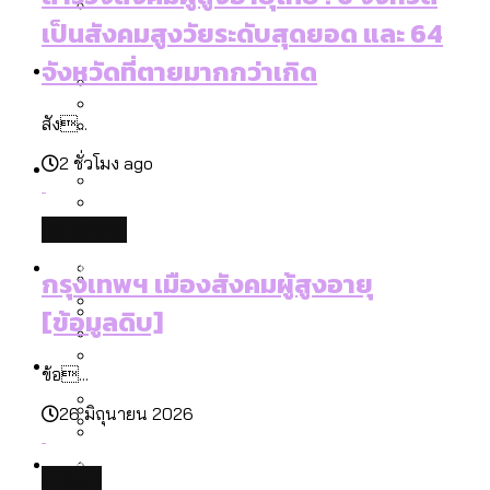
ลัดวงจรมากที่สุด
เป็นสังคมสูงวัยระดับสุดยอด และ 64
เมื่อแยกท่องเที่ยวออกจากกีฬา กระทรวง
โลกใบเดียว สิทธิไม่เท่ากัน: กฎหมายการ
Economy
ใหม่จะมีงบฯ ประมาณเท่าไร
จังหวัดที่ตายมากกว่าเกิด
รับรองเพศของ Transgender ทั่วโลก
ประเทศไหนทำได้บ้าง?
สัง...
สวนสาธารณะและพื้นที่สีเขียวใน กทม. เพิ่ม
เมกะโปรเจ็กต์ของ กทม. ในช่วงที่มีการใช้
Future
ขึ้นและเข้าถึงได้มากน้อยแค่ไหน
2 ชั่วโมง ago
สมุดจดการบ้าน ส.ก. 2569 : แต่ละเขตมี
งบคาบเกี่ยวในยุคชัชชาติ มีอะไร ใช้งบแค่
ปัญหาอะไรที่ ส.ก. ต้องทำการบ้าน
ไหน
database
สำรวจ Hate Speech ที่ถูกผลิตซ้ำผ่าน
สังคมผู้สูงอายุไทย [ข้อมูลดิบ]
Database
วิดีโอ AI ในช่วงความขัดแย้งไทย-กัมพูชา
ขยะมูลฝอย 2568 [ข้อมูลดิบ]
กรุงเทพฯ เมืองสังคมผู้สูงอายุ
[ข้อมูลดิบ]
[ข้อมูลดิบ]
Vote62 ขอบคุณประชาชนที่ร่วม
ค่าฝุ่นในกรุงเทพฯ 2025 เทียบกับจำนวน
สังเกตการณ์การเลือกตั้งชวนคุยกันถึงบท
สังคมผู้สูงอายุไทย [ข้อมูลดิบ]
Project
ควันบุหรี่ที่เข้าปอด [ข้อมูลดิบ]
สำรวจสังคมผู้สูงอายุไทย : 6 จังหวัดเป็น
ข้อ...
เรียนที่เราได้รับจากเลือกตั้ง กรุงเทพฯ –
ขยะของคน กทม. ที่ยังถูกนำไปทิ้งที่
สังคมสูงวัยระดับสุดยอด และ 64 จังหวัดที่
Bangkok Index
ความเกลียดชังที่ขายได้ : สำรวจ Hate
26 มิถุนายน 2026
พัทยา
ฉะเชิงเทรา นครปฐม และล่าสุดที่กาญจนบุรี
ตายมากกว่าเกิด
Bangkok Index 2022
Speech ที่ถูกผลิตซ้ำผ่านวิดีโอ AI ในช่วง
About Us
สำรวจเหตุไฟไหม้ในกรุงเทพฯ 2568
DEMO Thailand
ความขัดแย้งไทย-กัมพูชา
สำรวจเศรษฐกิจในกรุงเทพฯ ผ่าน
future