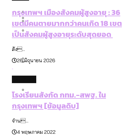
[ข้อมูลดิบ]
Bangkok Index 2025
กทม. มีอำนาจแค่ไหน ในการแก้ปัญหาให้คน
งบระบายน้ำ-ป้องกันน้ำท่วม 4 ปี (2566-
กรุงเทพฯ เมืองสังคมผู้สูงอายุ : 36
กรุงเทพฯ เมืองสังคมผู้สูงอายุ [ข้อมูลดิบ]
ที่อาศัยอยู่ในกรุงเทพฯ
2569) ของ กทม. ในยุคชัชชาติ ลงเขตไหน
เขตมีคนตายมากกว่าคนเกิด 18 เขต
กรุงเทพฯ เมืองคอนเสิร์ต : สำรวจ
ทำอะไรบ้าง
คำนำหน้านามและกฎหมายสมรสเท่าเทียม
เป็นสังคมผู้สูงอายุระดับสุดยอด
คอนเสิร์ตและแฟนมีตติ้งในไทยจำนวน 526
สำรวจงบประมาณรายเขตในกรุงเทพฯ
[ข้อมูลดิบ]
งาน ตั้งแต่ปี 2023-2024
ผ่าน Bangkok Index 2025
กรุงเทพฯ เมืองสังคมผู้สูงอายุ : 36 เขตมี
สัง...
คนตายมากกว่าคนเกิด 18 เขตเป็นสังคมผู้
26 มิถุนายน 2026
สูงอายุระดับสุดยอด
กรุงเทพฯ เมืองสังคมผู้สูงอายุ [ข้อมูลดิบ]
ปีนกำแพงส่องซีรีส์จีน: จีนส่งออกภาพ
สำรวจรายได้จากการจัดเก็บภาษีใน
database
ลักษณ์แบบไหนสู่สายตาโลก
กรุงเทพฯ ผ่าน Bangkok Index 2025
โรงเรียนสังกัด กทม.-สพฐ. ใน
Bangkok Index 2025 : อันดับความน่าอยู่
ของ 50 เขตในกรุงเทพฯ
สวนสาธารณะและพื้นที่สีเขียวใน กทม.
กรุงเทพฯ [ข้อมูลดิบ]
[ข้อมูลดิบ]
จำน...
4 พฤษภาคม 2022