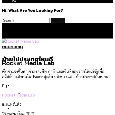
Hi, What Are You Looking For?
economy
ย้ายไปประเทศไหนดี
Politics
Rocket Media Lab
เช็กค่าแรงขั้นต่ำ ค่าครองชีพ ภาษี และเงินที่ต้องจ่ายให้แก่รัฐเพื่อ
สวัสดิการสังคมในประเทศสุดฮิต หลังกระแส #ย้ายประเทศกันเถอะ
สำรวจร่างงบปี 70 ของ กทม. สำนักการ
Environment
By
จราจรฯ เพิ่ม 150% มีเพียง 5 เขตที่งบเพิ่ม
Rocket Media Lab
โดยเขตจตุจักรสูงสุด
เผยแพร่แล้ว
สำรวจเหตุไฟไหม้ในกรุงเทพฯ ส่วนใหญ่มา
Culture
จากไฟฟ้าลัดวงจร เขตจตุจักรเกิดไฟฟ้า
15 พฤษภาคม 2021