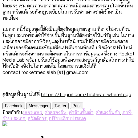
โดยตรง เช่น คุณภาพอากาศ คุณภาพเมืองและสาธารณูปโภคขั้นพื้น
ฐาน หรือแม้กระทั่งกฎระเบียบในการรับชาวต่างชาติเข้ามาเป็น
พลเมือง
นอกจากนี้ข้อมูลชุดนี้ยังเป็นเพียงข้อมูลมาตรฐาน ที่อาจไม่ครบถ้วน
ในทุกประเภทของค่าใช้จ่ายขั้นพื้นฐานที่ต้องจ่ายให้แก่รัฐ เช่น ในบาง
ประเทศอาจมีค่าภาษีวิทยุและโทรทัศน์ รวมไปถึงอาจมีความคลาด
เคลื่อนของตัวเลขและข้อมูลซึ่งแปรผันตามท้องที่ หรือมีการปรับใหม่
หรือแม้กระทั่งจากความผิดพลาดในการหาข้อมูลเอง ซึ่งทาง Rocket
Media Lab พร้อมปรับแก้ข้อมูลเพื่อความสมบูรณ์ถูกต้องในการนำไป
ใช้หรืออ้างอิงในโอกาสต่อไป โดยสามารถแจ้งได้ที่
contact.rocketmedialab [at] gmail.com
ดูข้อมูลพื้นฐานได้ที่
https://tinyurl.com/tablesforwheretogo
Facebook
Messenger
Twitter
Print
ป้ายกำกับ:
featured
,
ค่าครองชีพ
,
ค่าจ้างขั้นต่ำ
,
ค่าแรงขั้นต่ำ
,
ภาษี
,
ย้ายประเทศ
,
สวัสดิการ
,
เปรียบเทียบประเทศ