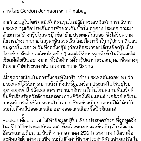
ลัดวงจรมากที่สุด
เมื่อแยกท่องเที่ยวออกจากกีฬา กระทรวง
ภาพโดย Gordon Johnson จาก Pixabay
โลกใบเดียว สิทธิไม่เท่ากัน: กฎหมายการ
Economy
ใหม่จะมีงบฯ ประมาณเท่าไร
จากกระแสในโซเชียลมีเดียที่คนรุ่นใหม่รู้สึกหมดหวังต่อการบริหาร
รับรองเพศของ Transgender ทั่วโลก
ประเทศ จนเกิดประเด็นการชักชวนกันย้ายไปอยู่ต่างประเทศ ตามมา
ประเทศไหนทำได้บ้าง?
ด้วยการสร้างกรุ๊ปในเฟซบุ๊กชื่อ ‘ย้ายประเทศกันเถอะ’ ซึ่งได้รับความ
สวนสาธารณะและพื้นที่สีเขียวใน กทม. เพิ่ม
นิยมอย่างมากภายในเวลาอันรวดเร็ว โดยมีสมาชิกในกรุ๊ปกว่า 7 แสน
เมกะโปรเจ็กต์ของ กทม. ในช่วงที่มีการใช้
Future
ขึ้นและเข้าถึงได้มากน้อยแค่ไหน
คนภายในเวลา 3 วันที่ก่อตั้งกรุ๊ป (ก่อนที่ต่อมาจะเปลี่ยนชื่อกรุ๊ปเป็น
สมุดจดการบ้าน ส.ก. 2569 : แต่ละเขตมี
งบคาบเกี่ยวในยุคชัชชาติ มีอะไร ใช้งบแค่
‘โยกย้าย มาส่ายสะโพกโยกย้าย’) และได้รับการพูดถึงทั้งในสื่อและโซ
ปัญหาอะไรที่ ส.ก. ต้องทำการบ้าน
เชียลมีเดียเป็นอย่างมาก ทั้งยังมีการตั้งกรุ๊ปเฉพาะของกลุ่มอาชีพต่างๆ
ไหน
สำรวจ Hate Speech ที่ถูกผลิตซ้ำผ่าน
ที่อยากย้ายประเทศ เช่น หมอ พยาบาล วิศวกร
สังคมผู้สูงอายุไทย [ข้อมูลดิบ]
Database
วิดีโอ AI ในช่วงความขัดแย้งไทย-กัมพูชา
เมื่อดูความนิยมในการตั้งกระทู้ในกรุ๊ป ‘ย้ายประเทศกันเถอะ’ พบว่า
ขยะมูลฝอย 2568 [ข้อมูลดิบ]
ประเทศที่ได้รับการกล่าวถึงมีทั้งสหรัฐอเมริกา ประเทศในโซนยุโรป
[ข้อมูลดิบ]
อย่างเยอรมนี ฝรั่งเศส สหราชอาณาจักร หรือในโซนสแกนดิเนเวียที่
Vote62 ขอบคุณประชาชนที่ร่วม
ค่าฝุ่นในกรุงเทพฯ 2025 เทียบกับจำนวน
ขึ้นชื่อเรื่องรัฐสวัสดิการและคุณภาพชีวิตทั้งฟินแลนด์ นอร์เวย์ สวีเดน
สังเกตการณ์การเลือกตั้งชวนคุยกันถึงบท
สังคมผู้สูงอายุไทย [ข้อมูลดิบ]
เนเธอร์แลนด์ หรือประเทศในแถบเอเชียอย่างญี่ปุ่น เกาหลีใต้ ไต้หวัน
Project
ควันบุหรี่ที่เข้าปอด [ข้อมูลดิบ]
สำรวจสังคมผู้สูงอายุไทย : 6 จังหวัดเป็น
รวมไปถึงทวีปออสเตรเลีย อย่างออสเตรเลียหรือนิวซีแลนด์
เรียนที่เราได้รับจากเลือกตั้ง กรุงเทพฯ –
ขยะของคน กทม. ที่ยังถูกนำไปทิ้งที่
สังคมสูงวัยระดับสุดยอด และ 64 จังหวัดที่
Bangkok Index
ความเกลียดชังที่ขายได้ : สำรวจ Hate
พัทยา
ฉะเชิงเทรา นครปฐม และล่าสุดที่กาญจนบุรี
Rocket Media Lab ได้ทำข้อมูลเปรียบเทียบประเทศต่างๆ ที่ถูกพูดถึง
ตายมากกว่าเกิด
Bangkok Index 2022
Speech ที่ถูกผลิตซ้ำผ่านวิดีโอ AI ในช่วง
ในกรุ๊ป ‘ย้ายประเทศกันเถอะ’ ทั้งเรื่องของค่าแรงขั้นต่ำ (อ้างอิงตาม
About Us
สำรวจเหตุไฟไหม้ในกรุงเทพฯ 2568
DEMO Thailand
อัตราแลกเปลี่ยน ณ วันที่ 4 พฤษภาคม 2564) ราคานม 1 ลิตร เพื่อ
ความขัดแย้งไทย-กัมพูชา
สำรวจเศรษฐกิจในกรุงเทพฯ ผ่าน
สะท้อนอัตราค่าครองชีพ รวมไปถึงค่าใช้จ่ายประจำที่ต้องจ่ายแก่รัฐ ไม่