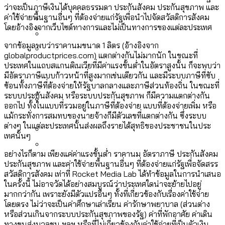
[ข้อมูลดิบ]
Bangkok Index 2025
ว่าจะเป็นภาษีเงินได้บุคคลธรรมดา ประกันสังคม ประกันสุขภาพ และ
กทม. มีอำนาจแค่ไหน ในการแก้ปัญหาให้คน
งบระบายน้ำ-ป้องกันน้ำท่วม 4 ปี (2566-
ค่าใช้จ่ายพื้นฐานอื่นๆ ที่ต้องจ่ายแก่รัฐเพื่อนำไปจัดสวัสดิการสังคม
กรุงเทพฯ เมืองสังคมผู้สูงอายุ [ข้อมูลดิบ]
โดยอ้างอิงจากเว็บไซต์ทางการและไม่เป็นทางการของแต่ละประเทศ
ที่อาศัยอยู่ในกรุงเทพฯ
2569) ของ กทม. ในยุคชัชชาติ ลงเขตไหน
กรุงเทพฯ เมืองคอนเสิร์ต : สำรวจ
จากข้อมูลพบว่าราคานมขนาด 1 ลิตร (อ้างอิงจาก
ทำอะไรบ้าง
คำนำหน้านามและกฎหมายสมรสเท่าเทียม
globalproductprices.com) แตกต่างกันไม่มากนัก ในขณะที่
คอนเสิร์ตและแฟนมีตติ้งในไทยจำนวน 526
สำรวจงบประมาณรายเขตในกรุงเทพฯ
ประเทศในแถบสแกนดิเนเวียที่มีค่าแรงขั้นต่ำในอัตราสูงนั้น ก็จะพบว่า
[ข้อมูลดิบ]
งาน ตั้งแต่ปี 2023-2024
ผ่าน Bangkok Index 2025
กรุงเทพฯ เมืองสังคมผู้สูงอายุ : 36 เขตมี
มีอัตราภาษีแบบก้าวหน้าที่สูงมากเช่นเดียวกัน และมีระบบภาษีที่ซับ
ซ้อนทั้งภาษีที่ต้องจ่ายให้รัฐบาลกลางและภาษีส่วนท้องถิ่น ในขณะที่
คนตายมากกว่าคนเกิด 18 เขตเป็นสังคมผู้
ระบบประกันสังคม หรือระบบประกันสุขภาพ ก็มีความแตกต่างกัน
สูงอายุระดับสุดยอด
ออกไป ทั้งในแบบที่รวมอยู่ในภาษีที่ต้องจ่าย แบบที่ต้องจ่ายเพิ่ม หรือ
แม้กระทั่งการสมทบของนายจ้างก็มีตัวเลขที่แตกต่างกัน ซึ่งระบบ
กรุงเทพฯ เมืองสังคมผู้สูงอายุ [ข้อมูลดิบ]
ปีนกำแพงส่องซีรีส์จีน: จีนส่งออกภาพ
สำรวจรายได้จากการจัดเก็บภาษีใน
ต่างๆ ในแต่ละประเทศนั้นส่งผลถึงรายได้สุทธิของประชาชนในประ
เทศนั้นๆ
ลักษณ์แบบไหนสู่สายตาโลก
กรุงเทพฯ ผ่าน Bangkok Index 2025
Bangkok Index 2025 : อันดับความน่าอยู่
อย่างไรก็ตาม เพียงแค่ค่าแรงขั้นต่ำ ราคานม อัตราภาษี ประกันสังคม
ประกันสุขภาพ และค่าใช้จ่ายพื้นฐานอื่นๆ ที่ต้องจ่ายแก่รัฐเพื่อจัดสรร
ของ 50 เขตในกรุงเทพฯ
สวนสาธารณะและพื้นที่สีเขียวใน กทม.
สวัสดิการสังคม เท่าที่ Rocket Media Lab ได้ทำข้อมูลในการนำเสนอ
[ข้อมูลดิบ]
ในครั้งนี้ ไม่อาจวัดได้อย่างสมบูรณ์ว่าประเทศใดน่าจะย้ายไปอยู่
มากกว่ากัน เพราะยังมีตัวแปรอื่นๆ ทั้งที่เกี่ยวข้องกับเรื่องค่าใช้จ่าย
โดยตรง ไม่ว่าจะเป็นค่าศึกษาเล่าเรียน ค่ารักษาพยาบาล (ส่วนต่าง
หรือส่วนเกินจากระบบประกันสุขภาพของรัฐ) ค่าที่พักอาศัย ค่าเดิน
ทางขนส่งมวลชน ฯลฯ หรือที่ไม่เกี่ยวข้องกับค่าใช้จ่ายที่เป็นตัวเงิน