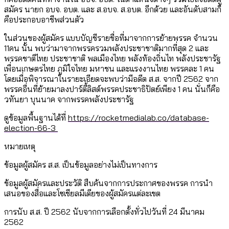
สมัคร นายก อบจ. อบต. และ ส.อบจ. ส.อบต. อีกด้วย และอันดับสามก็
คือประกอบอาชีพส่วนตัว
ในส่วนของผู้สมัคร แบบบัญชีรายชื่อที่มาจากการย้ายพรรค จำนวน
11คน นั้น พบว่ามาจากพรรครวมพลังประชาชาติมากที่สุด 2 และ
พรรคชาติไทย ประชาชาติ พลเมืองไทย พลังท้องถิ่นไท พลังประชารัฐ
เพื่อนเกษตรไทย ภูมิใจไทย มหาชน และแรงงานไทย พรรคละ 1 คน
โดยเมื่อพิจารณาในรายะเอียดจะพบว่ามีอดีต ส.ส. จากปี 2562 จาก
พรรคอื่นที่ย้ายมาลงปาร์ตี้ลิสต์พรรคประชาธิปัตย์เพียง 1 คน นั่นก็คือ
วทันยา บุนนาค จากพรรคพลังประชารัฐ
ดูข้อมูลพื้นฐานได้ที่
https://rocketmedialab.co/database-
election-66-3
หมายเหตุ
ข้อมูลผู้สมัคร ส.ส. เป็นข้อมูลอย่างไม่เป็นทางการ
ข้อมูลผู้สมัครและประวัติ สืบค้นจากการประกาศของพรรค การนำ
เสนอของสื่อและโซเชียลมีเดียของผู้สมัครแต่ละเขต
การนับ ส.ส. ปี 2562 นับจากการเลือกตั้งทั่วไปวันที่ 24 มีนาคม
2562