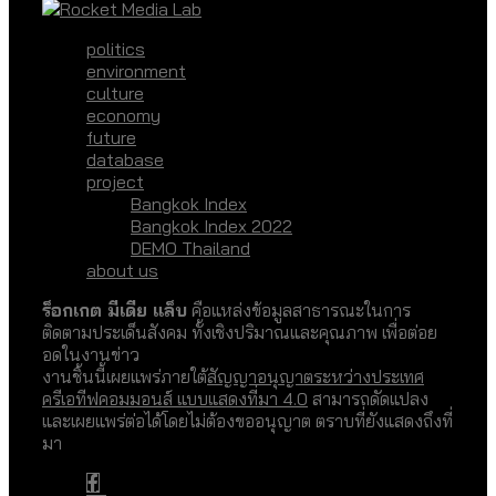
politics
environment
culture
economy
future
database
project
Bangkok Index
Bangkok Index 2022
DEMO Thailand
about us
ร็อกเกต มีเดีย แล็บ
คือแหล่งข้อมูลสาธารณะในการ
ติดตามประเด็นสังคม ทั้งเชิงปริมาณและคุณภาพ เพื่อต่อย
อดในงานข่าว
งานชิ้นนี้เผยแพร่ภายใต้
สัญญาอนุญาตระหว่างประเทศ
ครีเอทีฟคอมมอนส์ แบบแสดงที่มา 4.0
สามารถดัดแปลง
และเผยแพร่ต่อได้โดยไม่ต้องขออนุญาต ตราบที่ยังแสดงถึงที่
มา