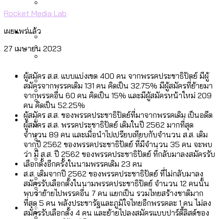
ลัดวงจรมากที่สุด
Rocket Media Lab
เมื่อแยกท่องเที่ยวออกจากกีฬา กระทรวง
โลกใบเดียว สิทธิไม่เท่ากัน: กฎหมายการ
Economy
ใหม่จะมีงบฯ ประมาณเท่าไร
เผยแพร่แล้ว
รับรองเพศของ Transgender ทั่วโลก
27 เมษายน 2023
ประเทศไหนทำได้บ้าง?
สวนสาธารณะและพื้นที่สีเขียวใน กทม. เพิ่ม
เมกะโปรเจ็กต์ของ กทม. ในช่วงที่มีการใช้
Future
ขึ้นและเข้าถึงได้มากน้อยแค่ไหน
ผู้สมัคร ส.ส. แบบแบ่งเขต 400 คน จากพรรคประชาธิปัตย์ มีผู้
สมุดจดการบ้าน ส.ก. 2569 : แต่ละเขตมี
งบคาบเกี่ยวในยุคชัชชาติ มีอะไร ใช้งบแค่
สมัครจากพรรคเดิม 131 คน คิดเป็น 32.75% มีผู้สมัครที่ย้ายมา
ปัญหาอะไรที่ ส.ก. ต้องทำการบ้าน
จากพรรคอื่น 60 คน คิดเป็น 15% และมีผู้สมัครหน้าใหม่ 209
ไหน
สำรวจ Hate Speech ที่ถูกผลิตซ้ำผ่าน
คน คิดเป็น 52.25%
สังคมผู้สูงอายุไทย [ข้อมูลดิบ]
ผู้สมัคร ส.ส. ของพรรคประชาธิปัตย์ที่มาจากพรรคเดิม เป็นอดีต
Database
วิดีโอ AI ในช่วงความขัดแย้งไทย-กัมพูชา
ขยะมูลฝอย 2568 [ข้อมูลดิบ]
ผู้สมัคร ส.ส. พรรคประชาธิปัตย์ เดิมในปี 2562 มากที่สุด
[ข้อมูลดิบ]
จำนวน 89 คน และเมื่อนำไปเปรียบเทียบกับจำนวน ส.ส. เดิม
Vote62 ขอบคุณประชาชนที่ร่วม
จากปี 2562 ของพรรคประชาธิปัตย์ ที่มีจำนวน 35 คน จะพบ
ค่าฝุ่นในกรุงเทพฯ 2025 เทียบกับจำนวน
ว่า มี ส.ส. ปี 2562 ของพรรคประชาธิปัตย์ ที่กลับมาลงสมัครรับ
สังเกตการณ์การเลือกตั้งชวนคุยกันถึงบท
สังคมผู้สูงอายุไทย [ข้อมูลดิบ]
Project
ควันบุหรี่ที่เข้าปอด [ข้อมูลดิบ]
สำรวจสังคมผู้สูงอายุไทย : 6 จังหวัดเป็น
เลือกตั้งอีกครั้งในนามพรรคเดิม 23 คน
เรียนที่เราได้รับจากเลือกตั้ง กรุงเทพฯ –
ขยะของคน กทม. ที่ยังถูกนำไปทิ้งที่
ส.ส. เดิมจากปี 2562 ของพรรคประชาธิปัตย์ ที่ไม่กลับมาลง
สังคมสูงวัยระดับสุดยอด และ 64 จังหวัดที่
Bangkok Index
ความเกลียดชังที่ขายได้ : สำรวจ Hate
สมัครรับเลือกตั้งในนามพรรคประชาธิปัตย์ จำนวน 12 คนนั้น
พัทยา
ฉะเชิงเทรา นครปฐม และล่าสุดที่กาญจนบุรี
ตายมากกว่าเกิด
Bangkok Index 2022
พบว่าย้ายไปพรรคอื่น 7 คน แยกเป็น รวมไทยสร้างชาติมาก
Speech ที่ถูกผลิตซ้ำผ่านวิดีโอ AI ในช่วง
ที่สุด 5 คน พลังประชารัฐและภูมิใจไทยอีกพรรคละ 1 คน ไม่ลง
About Us
สำรวจเหตุไฟไหม้ในกรุงเทพฯ 2568
DEMO Thailand
ความขัดแย้งไทย-กัมพูชา
สำรวจเศรษฐกิจในกรุงเทพฯ ผ่าน
สมัครรับเลือกตั้ง 4 คน และย้ายไปลงสมัครแบบปาร์ตี้ลิสต์ของ