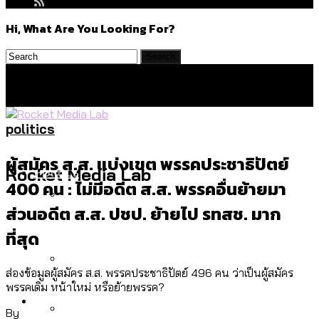
Hi, What Are You Looking For?
politics
ผู้สมัคร ส.ส. แบ่งเขต พรรคประชาธิปัตย์
Politics
Rocket Media Lab
400 คน : ไม่มีอดีต ส.ส. พรรคอื่นย้ายมา
ส่วนอดีต ส.ส. ปชป. ย้ายไป รทสช. มาก
สำรวจร่างงบปี 70 ของ กทม. สำนักการ
Environment
ที่สุด
จราจรฯ เพิ่ม 150% มีเพียง 5 เขตที่งบเพิ่ม
โดยเขตจตุจักรสูงสุด
ส่องข้อมูลผู้สมัคร ส.ส. พรรคประชาธิปัตย์ 496 คน ว่าเป็นผู้สมัคร
พรรคเดิม หน้าใหม่ หรือย้ายพรรค?
สำรวจเหตุไฟไหม้ในกรุงเทพฯ ส่วนใหญ่มา
Culture
จากไฟฟ้าลัดวงจร เขตจตุจักรเกิดไฟฟ้า
By