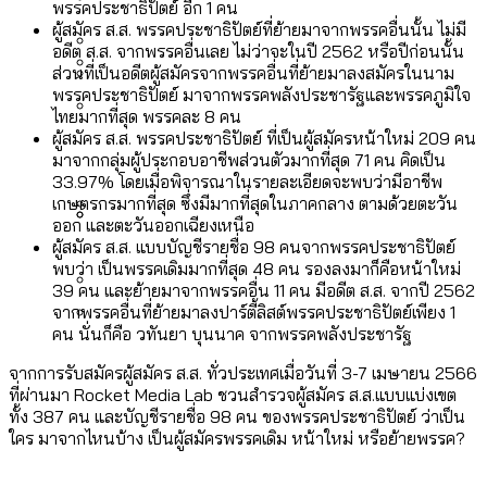
[ข้อมูลดิบ]
พรรคประชาธิปัตย์ อีก 1 คน
Bangkok Index 2025
ผู้สมัคร ส.ส. พรรคประชาธิปัตย์ที่ย้ายมาจากพรรคอื่นนั้น ไม่มี
กทม. มีอำนาจแค่ไหน ในการแก้ปัญหาให้คน
งบระบายน้ำ-ป้องกันน้ำท่วม 4 ปี (2566-
กรุงเทพฯ เมืองสังคมผู้สูงอายุ [ข้อมูลดิบ]
อดีต ส.ส. จากพรรคอื่นเลย ไม่ว่าจะในปี 2562 หรือปีก่อนนั้น
ที่อาศัยอยู่ในกรุงเทพฯ
2569) ของ กทม. ในยุคชัชชาติ ลงเขตไหน
ส่วนที่เป็นอดีตผู้สมัครจากพรรคอื่นที่ย้ายมาลงสมัครในนาม
กรุงเทพฯ เมืองคอนเสิร์ต : สำรวจ
พรรคประชาธิปัตย์ มาจากพรรคพลังประชารัฐและพรรคภูมิใจ
ทำอะไรบ้าง
คำนำหน้านามและกฎหมายสมรสเท่าเทียม
ไทยมากที่สุด พรรคละ 8 คน
คอนเสิร์ตและแฟนมีตติ้งในไทยจำนวน 526
สำรวจงบประมาณรายเขตในกรุงเทพฯ
ผู้สมัคร ส.ส. พรรคประชาธิปัตย์ ที่เป็นผู้สมัครหน้าใหม่ 209 คน
[ข้อมูลดิบ]
งาน ตั้งแต่ปี 2023-2024
ผ่าน Bangkok Index 2025
กรุงเทพฯ เมืองสังคมผู้สูงอายุ : 36 เขตมี
มาจากกลุ่มผู้ประกอบอาชีพส่วนตัวมากที่สุด 71 คน คิดเป็น
33.97% โดยเมื่อพิจารณาในรายละเอียดจะพบว่ามีอาชีพ
คนตายมากกว่าคนเกิด 18 เขตเป็นสังคมผู้
เกษตรกรมากที่สุด ซึ่งมีมากที่สุดในภาคกลาง ตามด้วยตะวัน
สูงอายุระดับสุดยอด
ออก และตะวันออกเฉียงเหนือ
ผู้สมัคร ส.ส. แบบบัญชีรายชื่อ 98 คนจากพรรคประชาธิปัตย์
กรุงเทพฯ เมืองสังคมผู้สูงอายุ [ข้อมูลดิบ]
ปีนกำแพงส่องซีรีส์จีน: จีนส่งออกภาพ
สำรวจรายได้จากการจัดเก็บภาษีใน
พบว่า เป็นพรรคเดิมมากที่สุด 48 คน รองลงมาก็คือหน้าใหม่
39 คน และย้ายมาจากพรรคอื่น 11 คน มีอดีต ส.ส. จากปี 2562
ลักษณ์แบบไหนสู่สายตาโลก
กรุงเทพฯ ผ่าน Bangkok Index 2025
จากพรรคอื่นที่ย้ายมาลงปาร์ตี้ลิสต์พรรคประชาธิปัตย์เพียง 1
Bangkok Index 2025 : อันดับความน่าอยู่
คน นั่นก็คือ วทันยา บุนนาค จากพรรคพลังประชารัฐ
ของ 50 เขตในกรุงเทพฯ
สวนสาธารณะและพื้นที่สีเขียวใน กทม.
จากการรับสมัครผู้สมัคร ส.ส. ทั่วประเทศเมื่อวันที่ 3-7 เมษายน 2566
[ข้อมูลดิบ]
ที่ผ่านมา Rocket Media Lab ชวนสำรวจผู้สมัคร ส.ส.แบบแบ่งเขต
ทั้ง 387 คน และบัญชีรายชื่อ 98 คน ของพรรคประชาธิปัตย์ ว่าเป็น
ใคร มาจากไหนบ้าง เป็นผู้สมัครพรรคเดิม หน้าใหม่ หรือย้ายพรรค?