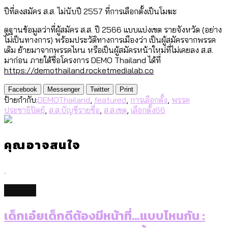
ปีที่ลงสมัคร ส.ส. ไม่นับปี 2557 ที่การเลือกตั้งเป็นโมฆะ
ดูฐานข้อมูลว่าที่ผู้สมัคร ส.ส. ปี 2566 แบบแบ่งเขต รายจังหวัด (อย่าง
ไม่เป็นทางการ) พร้อมประวัติทางการเมืองว่า เป็นผู้สมัครจากพรรค
เดิม ย้ายมาจากพรรคไหน หรือเป็นผู้สมัครหน้าใหม่ที่ไม่เคยลง ส.ส.
มาก่อน ภายใต้ชื่อโครงการ DEMO Thailand ได้ที่
https://demothailand.rocketmedialab.co
Facebook
Messenger
Twitter
Print
ป้ายกำกับ:
DEMOThailand
,
featured
,
การเลือกตั้ง
,
พรรค
ประชาธิปัตย์
,
ส.ส.บัญชีรายชื่อ
,
ส.ส.เขต
,
เลือกตั้ง66
คุณอาจสนใจ
culture
เด็กเอ๋ยเด็กดีต้องมีหน้าที่…แบบไหนกัน :