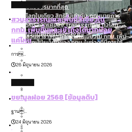
environment
ลัดวงจรมากที่สุด
โลกใบเดียว สิทธิไม่เท่ากัน: กฎหมายการ
Economy
สวนสาธารณะและพื้นที่สีเขียวใน
รับรองเพศของ Transgender ทั่วโลก
กทม. เพิ่มขึ้นและเข้าถึงได้มากน้อย
ประเทศไหนทำได้บ้าง?
สวนสาธารณะและพื้นที่สีเขียวใน กทม. เพิ่ม
แค่ไหน
เมกะโปรเจ็กต์ของ กทม. ในช่วงที่มีการใช้
Future
ขึ้นและเข้าถึงได้มากน้อยแค่ไหน
งบคาบเกี่ยวในยุคชัชชาติ มีอะไร ใช้งบแค่
สำรวจร่างงบปี 70 ของ กทม. สำนักการ
การ...
ไหน
สำรวจ Hate Speech ที่ถูกผลิตซ้ำผ่าน
จราจรฯ เพิ่ม 150% มีเพียง 5 เขตที่งบเพิ่ม
26 มิถุนายน 2026
สังคมผู้สูงอายุไทย [ข้อมูลดิบ]
Database
วิดีโอ AI ในช่วงความขัดแย้งไทย-กัมพูชา
โดยเขตจตุจักรสูงสุด
ขยะมูลฝอย 2568 [ข้อมูลดิบ]
[ข้อมูลดิบ]
database
ค่าฝุ่นในกรุงเทพฯ 2025 เทียบกับจำนวน
สังคมผู้สูงอายุไทย [ข้อมูลดิบ]
ขยะมูลฝอย 2568 [ข้อมูลดิบ]
Project
ควันบุหรี่ที่เข้าปอด [ข้อมูลดิบ]
สำรวจสังคมผู้สูงอายุไทย : 6 จังหวัดเป็น
เมื่อแยกท่องเที่ยวออกจากกีฬา กระทรวง
ขยะของคน กทม. ที่ยังถูกนำไปทิ้งที่
สังคมสูงวัยระดับสุดยอด และ 64 จังหวัดที่
Bangkok Index
ความเกลียดชังที่ขายได้ : สำรวจ Hate
ใหม่จะมีงบฯ ประมาณเท่าไร
ฐาน...
ฉะเชิงเทรา นครปฐม และล่าสุดที่กาญจนบุรี
ตายมากกว่าเกิด
Bangkok Index 2022
Speech ที่ถูกผลิตซ้ำผ่านวิดีโอ AI ในช่วง
24 มิถุนายน 2026
About Us
สำรวจเหตุไฟไหม้ในกรุงเทพฯ 2568
DEMO Thailand
ความขัดแย้งไทย-กัมพูชา
สำรวจเศรษฐกิจในกรุงเทพฯ ผ่าน