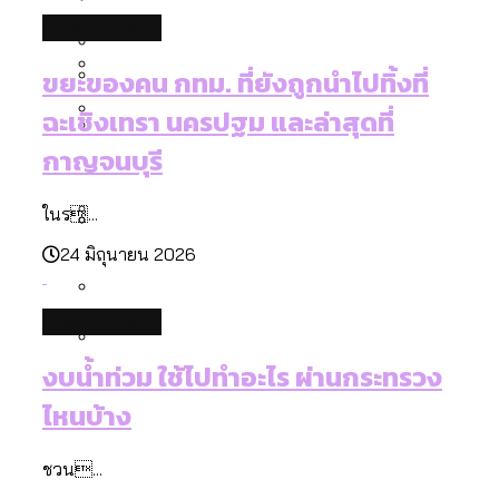
[ข้อมูลดิบ]
Bangkok Index 2025
environment
สมุดจดการบ้าน ส.ก. 2569 : แต่ละเขตมี
งบระบายน้ำ-ป้องกันน้ำท่วม 4 ปี (2566-
กรุงเทพฯ เมืองสังคมผู้สูงอายุ [ข้อมูลดิบ]
ปัญหาอะไรที่ ส.ก. ต้องทำการบ้าน
2569) ของ กทม. ในยุคชัชชาติ ลงเขตไหน
ขยะของคน กทม. ที่ยังถูกนำไปทิ้งที่
กรุงเทพฯ เมืองคอนเสิร์ต : สำรวจ
ทำอะไรบ้าง
คำนำหน้านามและกฎหมายสมรสเท่าเทียม
ฉะเชิงเทรา นครปฐม และล่าสุดที่
คอนเสิร์ตและแฟนมีตติ้งในไทยจำนวน 526
สำรวจงบประมาณรายเขตในกรุงเทพฯ
[ข้อมูลดิบ]
กาญจนบุรี
งาน ตั้งแต่ปี 2023-2024
ผ่าน Bangkok Index 2025
กรุงเทพฯ เมืองสังคมผู้สูงอายุ : 36 เขตมี
Vote62 ขอบคุณประชาชนที่ร่วม
คนตายมากกว่าคนเกิด 18 เขตเป็นสังคมผู้
สังเกตการณ์การเลือกตั้งชวนคุยกันถึงบท
ในร...
สูงอายุระดับสุดยอด
เรียนที่เราได้รับจากเลือกตั้ง กรุงเทพฯ –
24 มิถุนายน 2026
กรุงเทพฯ เมืองสังคมผู้สูงอายุ [ข้อมูลดิบ]
ปีนกำแพงส่องซีรีส์จีน: จีนส่งออกภาพ
สำรวจรายได้จากการจัดเก็บภาษีใน
พัทยา
ลักษณ์แบบไหนสู่สายตาโลก
กรุงเทพฯ ผ่าน Bangkok Index 2025
environment
Bangkok Index 2025 : อันดับความน่าอยู่
ของ 50 เขตในกรุงเทพฯ
สวนสาธารณะและพื้นที่สีเขียวใน กทม.
งบน้ำท่วม ใช้ไปทำอะไร ผ่านกระทรวง
กทม. มีอำนาจแค่ไหน ในการแก้ปัญหาให้คน
[ข้อมูลดิบ]
ไหนบ้าง
ที่อาศัยอยู่ในกรุงเทพฯ
ชวน...