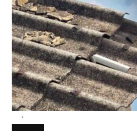
[ข้อมูลดิบ]
กทม. มีอำนาจแค่ไหน ในการแก้ปัญหาให้คน
กรุงเทพฯ เมืองสังคมผู้สูงอายุ [ข้อมูลดิบ]
ที่อาศัยอยู่ในกรุงเทพฯ
กรุงเทพฯ เมืองคอนเสิร์ต : สำรวจ
คำนำหน้านามและกฎหมายสมรสเท่าเทียม
คอนเสิร์ตและแฟนมีตติ้งในไทยจำนวน 526
[ข้อมูลดิบ]
งาน ตั้งแต่ปี 2023-2024
กรุงเทพฯ เมืองสังคมผู้สูงอายุ : 36 เขตมี
ค่าฝุ่นในกรุงเทพฯ 2025 เทียบกับจำนวน
คนตายมากกว่าคนเกิด 18 เขตเป็นสังคมผู้
ควันบุหรี่ที่เข้าปอด [ข้อมูลดิบ]
สูงอายุระดับสุดยอด
กรุงเทพฯ เมืองสังคมผู้สูงอายุ [ข้อมูลดิบ]
ปีนกำแพงส่องซีรีส์จีน: จีนส่งออกภาพ
ลักษณ์แบบไหนสู่สายตาโลก
สำรวจเศรษฐกิจในกรุงเทพฯ ผ่าน
Bangkok Index 2025 : อันดับความน่าอยู่
Bangkok Index 2025
ของ 50 เขตในกรุงเทพฯ
สวนสาธารณะและพื้นที่สีเขียวใน กทม.
งบระบายน้ำ-ป้องกันน้ำท่วม 4 ปี (2566-
[ข้อมูลดิบ]
2569) ของ กทม. ในยุคชัชชาติ ลงเขตไหน
ทำอะไรบ้าง
environment
สำรวจงบประมาณรายเขตในกรุงเทพฯ