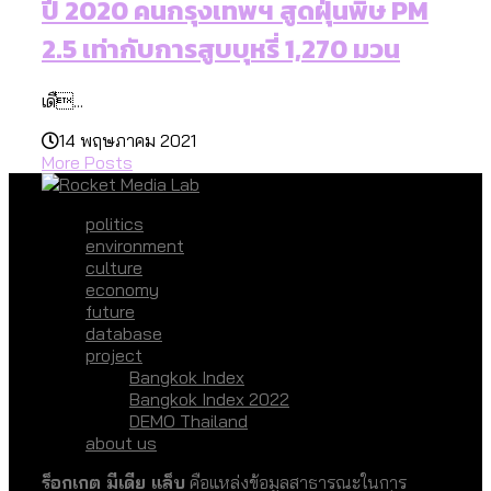
ปี 2020 คนกรุงเทพฯ สูดฝุ่นพิษ PM
2.5 เท่ากับการสูบบุหรี่ 1,270 มวน
เดื...
14 พฤษภาคม 2021
More Posts
politics
environment
culture
economy
future
database
project
Bangkok Index
Bangkok Index 2022
DEMO Thailand
about us
ร็อกเกต มีเดีย แล็บ
คือแหล่งข้อมูลสาธารณะในการ