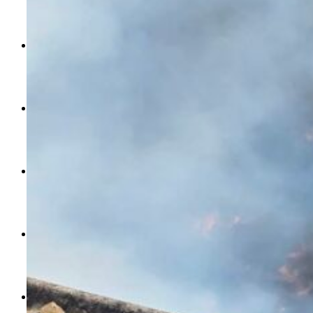
ลัดวงจรมากที่สุด
เมื่อแยกท่องเที่ยวออกจากกีฬา กระทรวง
โลกใบเดียว สิทธิไม่เท่ากัน: กฎหมายการ
Economy
ใหม่จะมีงบฯ ประมาณเท่าไร
รับรองเพศของ Transgender ทั่วโลก
ประเทศไหนทำได้บ้าง?
สวนสาธารณะและพื้นที่สีเขียวใน กทม. เพิ่ม
เมกะโปรเจ็กต์ของ กทม. ในช่วงที่มีการใช้
Future
ขึ้นและเข้าถึงได้มากน้อยแค่ไหน
สมุดจดการบ้าน ส.ก. 2569 : แต่ละเขตมี
งบคาบเกี่ยวในยุคชัชชาติ มีอะไร ใช้งบแค่
ปัญหาอะไรที่ ส.ก. ต้องทำการบ้าน
ไหน
สำรวจ Hate Speech ที่ถูกผลิตซ้ำผ่าน
สังคมผู้สูงอายุไทย [ข้อมูลดิบ]
Database
วิดีโอ AI ในช่วงความขัดแย้งไทย-กัมพูชา
ขยะมูลฝอย 2568 [ข้อมูลดิบ]
[ข้อมูลดิบ]
Vote62 ขอบคุณประชาชนที่ร่วม
สังเกตการณ์การเลือกตั้งชวนคุยกันถึงบท
สังคมผู้สูงอายุไทย [ข้อมูลดิบ]
Project
สำรวจสังคมผู้สูงอายุไทย : 6 จังหวัดเป็น
เรียนที่เราได้รับจากเลือกตั้ง กรุงเทพฯ –
ขยะของคน กทม. ที่ยังถูกนำไปทิ้งที่
สังคมสูงวัยระดับสุดยอด และ 64 จังหวัดที่
Bangkok Index
ความเกลียดชังที่ขายได้ : สำรวจ Hate
พัทยา
ฉะเชิงเทรา นครปฐม และล่าสุดที่กาญจนบุรี
ตายมากกว่าเกิด
Bangkok Index 2022
Speech ที่ถูกผลิตซ้ำผ่านวิดีโอ AI ในช่วง
About Us
สำรวจเหตุไฟไหม้ในกรุงเทพฯ 2568
DEMO Thailand
ความขัดแย้งไทย-กัมพูชา