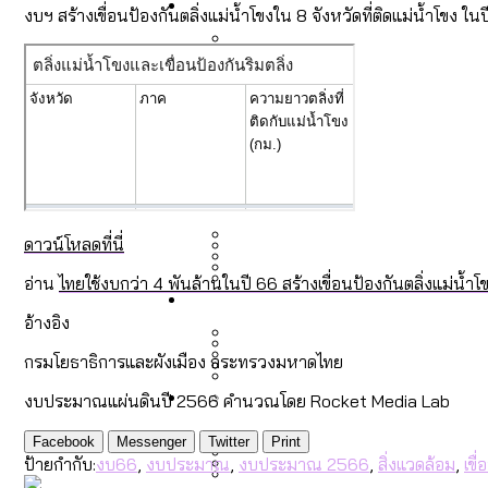
Economy
สวนสาธารณะและพื้นที่สีเขียว
สมุดจดการบ้าน ส.ก. 2569 : 
งบฯ สร้างเขื่อนป้องกันตลิ่งแม่น้ำโขงใน 8 จังหวัดที่ติดแม่น้ำโข
เมกะโปรเจ็กต์ของ กทม. ในช่ว
Future
สำรวจ Hate Speech ที่ถูกผล
ขยะมูลฝอย 2568 [ข้อมูลดิบ
Vote62 ขอบคุณประชาชนที่ร่ว
สังคมผู้สูงอายุไทย [ข้อมูลดิ
Database
ค่าฝุ่นในกรุงเทพฯ 2025 เทียบ
ความเกลียดชังที่ขายได้ : ส
ขยะของคน กทม. ที่ยังถูกนำไป
กทม. มีอำนาจแค่ไหน ในการแก
ดาวน์โหลดที่นี่
สังคมผู้สูงอายุไทย [ข้อมูลดิ
อ่าน
ไทยใช้งบกว่า 4 พันล้านในปี 66 สร้างเขื่อนป้องกันตลิ่งแม่น้ำ
Project
สำรวจสังคมผู้สูงอายุไทย : 6
สำรวจเศรษฐกิจในกรุงเทพฯ
กรุงเทพฯ เมืองคอนเสิร์ต :
อ้างอิง
งบระบายน้ำ-ป้องกันน้ำท่วม 
Bangkok Index
Bangkok Index 2022
กรมโยธาธิการและผังเมือง กระทรวงมหาดไทย
About Us
สำรวจเหตุไฟไหม้ในกรุงเทพฯ
DEMO Thailand
งบประมาณแผ่นดินปี 2566 คำนวณโดย Rocket Media Lab
กรุงเทพฯ เมืองสังคมผู้สูงอาย
สำรวจงบประมาณรายเขตในก
ปีนกำแพงส่องซีรีส์จีน: จี
Facebook
Messenger
Twitter
Print
ป้ายกำกับ:
งบ66
,
งบประมาณ
,
งบประมาณ 2566
,
สิ่งแวดล้อม
,
เขื่