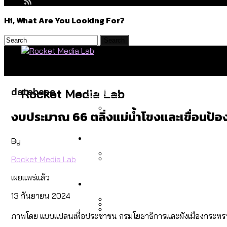
Hi, What Are You Looking For?
Politics
database
Rocket Media Lab
งบประมาณ 66 ตลิ่งแม่น้ำโขงและเขื่อนป้องก
สำรวจร่างงบปี 70 ของ กทม. 
Environment
By
Rocket Media Lab
สำรวจเหตุไฟไหม้ในกรุงเทพฯ
เผยแพร่แล้ว
Culture
เมื่อแยกท่องเที่ยวออกจากก
13 กันยายน 2024
ภาพโดย แบบแปลนเพื่อประชาชน กรมโยธาธิการและผังเมืองกระท
โลกใบเดียว สิทธิไม่เท่ากั