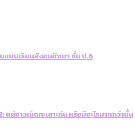
เท่าเทียม [ข้อมูลดิบ]
ายุ : 36 เขตมีคนตายมากกว่าคนเกิด 18 เขตเป็นสังคมผู้
ภาษีในกรุงเทพฯ ผ่าน Bangkok Index 2025
ุ [ข้อมูลดิบ]
ับความน่าอยู่ของ 50 เขตในกรุงเทพฯ
่านแบบเรียนสังคมศึกษา ชั้น ป.6
ใน กทม. [ข้อมูลดิบ]
 แค่ชาวเน็ตทะเลาะกัน หรือมีอะไรมากกว่านั้น