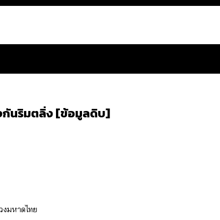
ันริมตลิ่ง [ข้อมูลดิบ]
สำนักการจราจรฯ เพิ่ม 150% มีเพียง 5 เขตที่งบเพิ่ม โ
 ส่วนใหญ่มาจากไฟฟ้าลัดวงจร เขตจตุจักรเกิดไฟฟ้าล
ีฬา กระทรวงใหม่จะมีงบฯ ประมาณเท่าไร
รวงมหาดไทย
น: กฎหมายการรับรองเพศของ Transgender ทั่วโลก ประเ