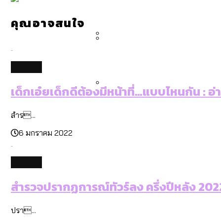
คำนำหน้านามและกฎหมายสมรส
กรุงเทพฯ เมืองสังคมผู้สูงอ
สำรวจรายได้จากการจัดเก็บ
คุณอาจสนใจ
กรุงเทพฯ เมืองสังคมผู้สูงอาย
Bangkok Index 2025 : อันด
culture
เด็กเอ๋ยเด็กดีต้องมีหน้าที่…แบบไหนกัน : อ
สวนสาธารณะและพื้นที่สีเขียว
สำร...
6 มกราคม 2022
culture
สำรวจปรากฏการณ์ทัวร์ลง ครึ่งปีหลัง 2022:
ปรา...