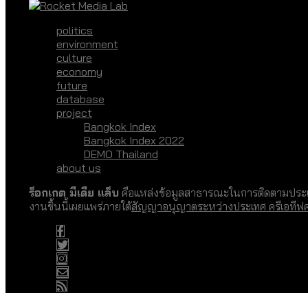
politics
environment
culture
economy
future
database
project
Bangkok Index
Bangkok Index 2022
DEMO Thailand
about us
ร็อกเกต มีเดีย แล็บ
คือแหล่งข้อมูลสาธารณะในการติดตามประเด
งานชิ้นนี้เผยแพร่ภายใต้
สัญญาอนุญาตระหว่างประเทศ ครีเอทีฟ