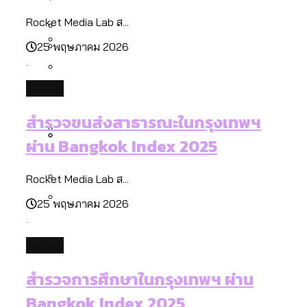
[ข้อมูลดิบ]
Bangkok Index 2025
กทม. มีอำนาจแค่ไหน ในการแก้ปัญหาให้คน
งบระบายน้ำ-ป้องกันน้ำท่วม 4 ปี (2566-
Rocket Media Lab ส...
กรุงเทพฯ เมืองสังคมผู้สูงอายุ [ข้อมูลดิบ]
ที่อาศัยอยู่ในกรุงเทพฯ
2569) ของ กทม. ในยุคชัชชาติ ลงเขตไหน
25 พฤษภาคม 2026
กรุงเทพฯ เมืองคอนเสิร์ต : สำรวจ
ทำอะไรบ้าง
คำนำหน้านามและกฎหมายสมรสเท่าเทียม
คอนเสิร์ตและแฟนมีตติ้งในไทยจำนวน 526
สำรวจงบประมาณรายเขตในกรุงเทพฯ
future
[ข้อมูลดิบ]
งาน ตั้งแต่ปี 2023-2024
ผ่าน Bangkok Index 2025
กรุงเทพฯ เมืองสังคมผู้สูงอายุ : 36 เขตมี
คนตายมากกว่าคนเกิด 18 เขตเป็นสังคมผู้
สำรวจขนส่งสาธารณะในกรุงเทพฯ
สูงอายุระดับสุดยอด
ผ่าน Bangkok Index 2025
กรุงเทพฯ เมืองสังคมผู้สูงอายุ [ข้อมูลดิบ]
ปีนกำแพงส่องซีรีส์จีน: จีนส่งออกภาพ
สำรวจรายได้จากการจัดเก็บภาษีใน
Rocket Media Lab ส...
ลักษณ์แบบไหนสู่สายตาโลก
กรุงเทพฯ ผ่าน Bangkok Index 2025
25 พฤษภาคม 2026
Bangkok Index 2025 : อันดับความน่าอยู่
ของ 50 เขตในกรุงเทพฯ
สวนสาธารณะและพื้นที่สีเขียวใน กทม.
future
[ข้อมูลดิบ]
สำรวจการศึกษาในกรุงเทพฯ ผ่าน
Bangkok Index 2025