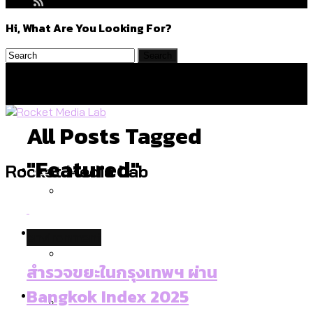
Hi, What Are You Looking For?
All Posts Tagged
"featured"
Politics
Rocket Media Lab
สำรวจร่างงบปี 70 ของ กทม. สำนักการ
Environment
environment
จราจรฯ เพิ่ม 150% มีเพียง 5 เขตที่งบเพิ่ม
โดยเขตจตุจักรสูงสุด
สำรวจขยะในกรุงเทพฯ ผ่าน
สำรวจเหตุไฟไหม้ในกรุงเทพฯ ส่วนใหญ่มา
Culture
Bangkok Index 2025
จากไฟฟ้าลัดวงจร เขตจตุจักรเกิดไฟฟ้า