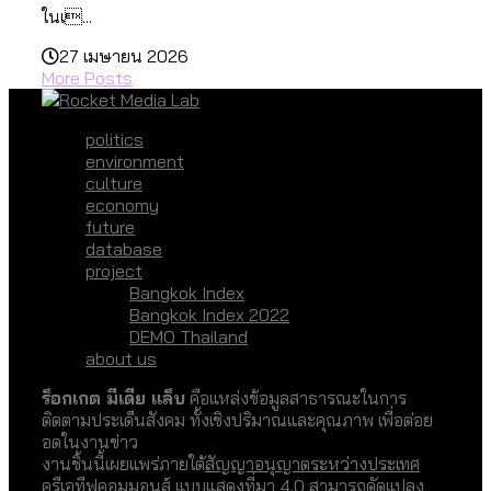
ในเ...
27 เมษายน 2026
More Posts
politics
environment
culture
economy
future
database
project
Bangkok Index
Bangkok Index 2022
DEMO Thailand
about us
ร็อกเกต มีเดีย แล็บ
คือแหล่งข้อมูลสาธารณะในการ
ติดตามประเด็นสังคม ทั้งเชิงปริมาณและคุณภาพ เพื่อต่อย
อดในงานข่าว
งานชิ้นนี้เผยแพร่ภายใต้
สัญญาอนุญาตระหว่างประเทศ
ครีเอทีฟคอมมอนส์ แบบแสดงที่มา 4.0
สามารถดัดแปลง