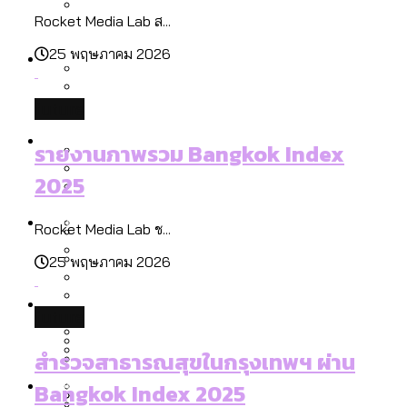
ลัดวงจรมากที่สุด
Rocket Media Lab ส...
เมื่อแยกท่องเที่ยวออกจากกีฬา กระทรวง
โลกใบเดียว สิทธิไม่เท่ากัน: กฎหมายการ
Economy
ใหม่จะมีงบฯ ประมาณเท่าไร
25 พฤษภาคม 2026
รับรองเพศของ Transgender ทั่วโลก
ประเทศไหนทำได้บ้าง?
สวนสาธารณะและพื้นที่สีเขียวใน กทม. เพิ่ม
future
เมกะโปรเจ็กต์ของ กทม. ในช่วงที่มีการใช้
Future
ขึ้นและเข้าถึงได้มากน้อยแค่ไหน
สมุดจดการบ้าน ส.ก. 2569 : แต่ละเขตมี
รายงานภาพรวม Bangkok Index
งบคาบเกี่ยวในยุคชัชชาติ มีอะไร ใช้งบแค่
ปัญหาอะไรที่ ส.ก. ต้องทำการบ้าน
2025
ไหน
สำรวจ Hate Speech ที่ถูกผลิตซ้ำผ่าน
สังคมผู้สูงอายุไทย [ข้อมูลดิบ]
Database
วิดีโอ AI ในช่วงความขัดแย้งไทย-กัมพูชา
ขยะมูลฝอย 2568 [ข้อมูลดิบ]
Rocket Media Lab ช...
[ข้อมูลดิบ]
25 พฤษภาคม 2026
Vote62 ขอบคุณประชาชนที่ร่วม
ค่าฝุ่นในกรุงเทพฯ 2025 เทียบกับจำนวน
สังเกตการณ์การเลือกตั้งชวนคุยกันถึงบท
สังคมผู้สูงอายุไทย [ข้อมูลดิบ]
Project
ควันบุหรี่ที่เข้าปอด [ข้อมูลดิบ]
สำรวจสังคมผู้สูงอายุไทย : 6 จังหวัดเป็น
future
เรียนที่เราได้รับจากเลือกตั้ง กรุงเทพฯ –
ขยะของคน กทม. ที่ยังถูกนำไปทิ้งที่
สังคมสูงวัยระดับสุดยอด และ 64 จังหวัดที่
Bangkok Index
ความเกลียดชังที่ขายได้ : สำรวจ Hate
พัทยา
ฉะเชิงเทรา นครปฐม และล่าสุดที่กาญจนบุรี
ตายมากกว่าเกิด
Bangkok Index 2022
สำรวจสาธารณสุขในกรุงเทพฯ ผ่าน
Speech ที่ถูกผลิตซ้ำผ่านวิดีโอ AI ในช่วง
About Us
สำรวจเหตุไฟไหม้ในกรุงเทพฯ 2568
DEMO Thailand
Bangkok Index 2025
ความขัดแย้งไทย-กัมพูชา
สำรวจเศรษฐกิจในกรุงเทพฯ ผ่าน