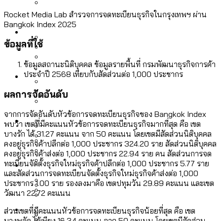
ลัดวงจรมากที่สุด
เมื่อแยกท่องเที่ยวออกจากกีฬา กระทรวง
Rocket Media Lab สำรวจการจดทะเบียนธุรกิจในกรุงเทพฯ ผ่าน
โลกใบเดียว สิทธิไม่เท่ากัน: กฎหมายการ
Bangkok Index 2025
Economy
ใหม่จะมีงบฯ ประมาณเท่าไร
รับรองเพศของ Transgender ทั่วโลก
ข้อมูลที่ใช้
ประเทศไหนทำได้บ้าง?
สวนสาธารณะและพื้นที่สีเขียวใน กทม. เพิ่ม
ข้อมูลสถานะนิติบุคคล ข้อมูลรายพื้นที่ กรมพัฒนาธุรกิจการค้า
เมกะโปรเจ็กต์ของ กทม. ในช่วงที่มีการใช้
Future
ขึ้นและเข้าถึงได้มากน้อยแค่ไหน
ประจำปี 2568 เทียบกับสัดส่วนต่อ 1,000 ประชากร
สมุดจดการบ้าน ส.ก. 2569 : แต่ละเขตมี
งบคาบเกี่ยวในยุคชัชชาติ มีอะไร ใช้งบแค่
ปัญหาอะไรที่ ส.ก. ต้องทำการบ้าน
ผลการจัดอันดับ
ไหน
สำรวจ Hate Speech ที่ถูกผลิตซ้ำผ่าน
สังคมผู้สูงอายุไทย [ข้อมูลดิบ]
จากการจัดอันดับหัวข้อการจดทะเบียนธุรกิจของ Bangkok Index
Database
วิดีโอ AI ในช่วงความขัดแย้งไทย-กัมพูชา
ขยะมูลฝอย 2568 [ข้อมูลดิบ]
พบว่า เขตที่มีคะแนนหัวข้อการจดทะเบียนธุรกิจมากที่สุด คือ เขต
[ข้อมูลดิบ]
บางรัก ได้ 31.27 คะแนน จาก 50 คะแนน โดยเขตมีสัดส่วนนิติบุคคล
Vote62 ขอบคุณประชาชนที่ร่วม
คงอยู่ธุรกิจค้าปลีกต่อ 1,000 ประชากร 324.20 ราย สัดส่วนนิติบุคคล
ค่าฝุ่นในกรุงเทพฯ 2025 เทียบกับจำนวน
คงอยู่ธุรกิจค้าส่งต่อ 1,000 ประชากร 22.94 ราย คน สัดส่วนการจด
สังเกตการณ์การเลือกตั้งชวนคุยกันถึงบท
สังคมผู้สูงอายุไทย [ข้อมูลดิบ]
Project
ควันบุหรี่ที่เข้าปอด [ข้อมูลดิบ]
สำรวจสังคมผู้สูงอายุไทย : 6 จังหวัดเป็น
ทะเบียนจัดตั้งธุรกิจใหม่ธุรกิจค้าปลีกต่อ 1,000 ประชากร 5.77 ราย
เรียนที่เราได้รับจากเลือกตั้ง กรุงเทพฯ –
ขยะของคน กทม. ที่ยังถูกนำไปทิ้งที่
และสัดส่วนการจดทะเบียนจัดตั้งธุรกิจใหม่ธุรกิจค้าส่งต่อ 1,000
สังคมสูงวัยระดับสุดยอด และ 64 จังหวัดที่
Bangkok Index
ความเกลียดชังที่ขายได้ : สำรวจ Hate
ประชากร 1.00 ราย รองลงมาคือ เขตปทุมวัน 29.89 คะแนน และเขต
พัทยา
ฉะเชิงเทรา นครปฐม และล่าสุดที่กาญจนบุรี
ตายมากกว่าเกิด
Bangkok Index 2022
วัฒนา 22.72 คะแนน
Speech ที่ถูกผลิตซ้ำผ่านวิดีโอ AI ในช่วง
About Us
สำรวจเหตุไฟไหม้ในกรุงเทพฯ 2568
DEMO Thailand
ส่วนเขตที่มีคะแนนหัวข้อการจดทะเบียนธุรกิจน้อยที่สุด คือ เขต
ความขัดแย้งไทย-กัมพูชา
สำรวจเศรษฐกิจในกรุงเทพฯ ผ่าน
บางพลัด ได้เพียง 16.34 คะแนน จาก 50 คะแนน โดยเขตมีสัดส่วน