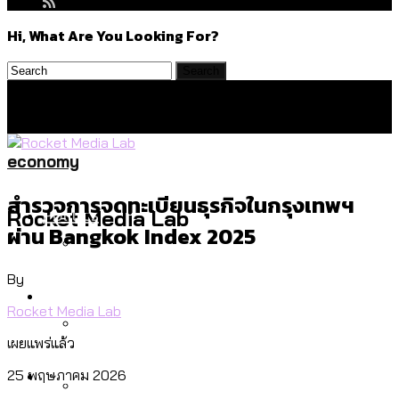
Hi, What Are You Looking For?
economy
สำรวจการจดทะเบียนธุรกิจในกรุงเทพฯ
Politics
Rocket Media Lab
ผ่าน Bangkok Index 2025
By
สำรวจร่างงบปี 70 ของ กทม. สำนักการ
Environment
จราจรฯ เพิ่ม 150% มีเพียง 5 เขตที่งบเพิ่ม
Rocket Media Lab
โดยเขตจตุจักรสูงสุด
เผยแพร่แล้ว
สำรวจเหตุไฟไหม้ในกรุงเทพฯ ส่วนใหญ่มา
Culture
25 พฤษภาคม 2026
จากไฟฟ้าลัดวงจร เขตจตุจักรเกิดไฟฟ้า