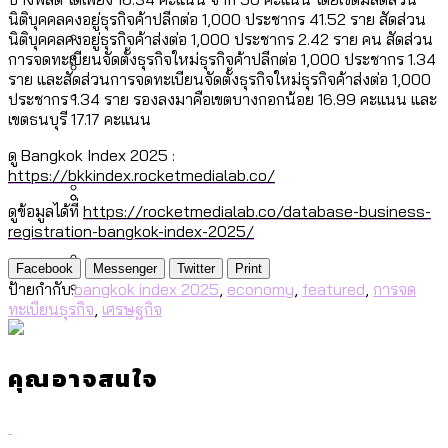
[ข้อมูลดิบ]
Bangkok Index 2025
นิติบุคคลคงอยู่ธุรกิจค้าปลีกต่อ 1,000 ประชากร 41.52 ราย สัดส่วน
กทม. มีอำนาจแค่ไหน ในการแก้ปัญหาให้คน
งบระบายน้ำ-ป้องกันน้ำท่วม 4 ปี (2566-
นิติบุคคลคงอยู่ธุรกิจค้าส่งต่อ 1,000 ประชากร 2.42 ราย คน สัดส่วน
กรุงเทพฯ เมืองสังคมผู้สูงอายุ [ข้อมูลดิบ]
การจดทะเบียนจัดตั้งธุรกิจใหม่ธุรกิจค้าปลีกต่อ 1,000 ประชากร 1.34
ที่อาศัยอยู่ในกรุงเทพฯ
2569) ของ กทม. ในยุคชัชชาติ ลงเขตไหน
ราย และสัดส่วนการจดทะเบียนจัดตั้งธุรกิจใหม่ธุรกิจค้าส่งต่อ 1,000
กรุงเทพฯ เมืองคอนเสิร์ต : สำรวจ
ทำอะไรบ้าง
ประชากร 1.34 ราย รองลงมาคือเขตบางกอกน้อย 16.99 คะแนน และ
คำนำหน้านามและกฎหมายสมรสเท่าเทียม
คอนเสิร์ตและแฟนมีตติ้งในไทยจำนวน 526
สำรวจงบประมาณรายเขตในกรุงเทพฯ
เขตธนบุรี 17.17 คะแนน
[ข้อมูลดิบ]
งาน ตั้งแต่ปี 2023-2024
ผ่าน Bangkok Index 2025
กรุงเทพฯ เมืองสังคมผู้สูงอายุ : 36 เขตมี
ดู Bangkok Index 2025 :
คนตายมากกว่าคนเกิด 18 เขตเป็นสังคมผู้
https://bkkindex.rocketmedialab.co/
สูงอายุระดับสุดยอด
ดูข้อมูลได้ที่
https://rocketmedialab.co/database-business-
กรุงเทพฯ เมืองสังคมผู้สูงอายุ [ข้อมูลดิบ]
registration-bangkok-index-2025/
ปีนกำแพงส่องซีรีส์จีน: จีนส่งออกภาพ
สำรวจรายได้จากการจัดเก็บภาษีใน
ลักษณ์แบบไหนสู่สายตาโลก
กรุงเทพฯ ผ่าน Bangkok Index 2025
Facebook
Messenger
Twitter
Print
ป้ายกำกับ:
bangkok index 2025
,
economy
,
featured
,
การจด
Bangkok Index 2025 : อันดับความน่าอยู่
ทะเบียนธุรกิจ
,
เศรษฐกิจ
ของ 50 เขตในกรุงเทพฯ
สวนสาธารณะและพื้นที่สีเขียวใน กทม.
[ข้อมูลดิบ]
คุณอาจสนใจ