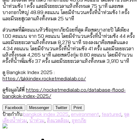
[ข้อมูลดิบ]
Bangkok Index 2025
น้ำท่วมขัง 1 ครั้ง และมีระยะเวลาแห้งทั้งหมด 75 นาที และเขต
กทม. มีอำนาจแค่ไหน ในการแก้ปัญหาให้คน
งบระบายน้ำ-ป้องกันน้ำท่วม 4 ปี (2566-
บางกอกใหญ่ 48.89 คะแนน โดยมีจำนวนครั้งที่น้ำท่วมขัง 1 ครั้ง
กรุงเทพฯ เมืองสังคมผู้สูงอายุ [ข้อมูลดิบ]
และมีระยะเวลาแห้งทั้งหมด 25 นาที
ที่อาศัยอยู่ในกรุงเทพฯ
2569) ของ กทม. ในยุคชัชชาติ ลงเขตไหน
กรุงเทพฯ เมืองคอนเสิร์ต : สำรวจ
ทำอะไรบ้าง
ส่วนเขตที่มีคะแนนหัวข้ออุทกภัยน้อยที่สุด คือเขตบางกะปิ ได้เพียง
คำนำหน้านามและกฎหมายสมรสเท่าเทียม
คอนเสิร์ตและแฟนมีตติ้งในไทยจำนวน 526
สำรวจงบประมาณรายเขตในกรุงเทพฯ
1.00 คะแนน จาก 50 คะแนน โดยมีจำนวนครั้งที่น้ำท่วมขัง 44 ครั้ง
[ข้อมูลดิบ]
และมีระยะเวลาแห้งทั้งหมด 8,278 นาที รองลงมาคือเขตดินแดง
งาน ตั้งแต่ปี 2023-2024
ผ่าน Bangkok Index 2025
กรุงเทพฯ เมืองสังคมผู้สูงอายุ : 36 เขตมี
4.34 คะแนน โดยมีจำนวนครั้งที่น้ำท่วมขัง 41 ครั้ง และมีระยะเวลา
คนตายมากกว่าคนเกิด 18 เขตเป็นสังคมผู้
แห้งทั้งหมด 4,265 นาที และเขตบึงกุ่ม 8.80 คะแนน โดยมีจำนวน
ครั้งที่น้ำท่วมขัง 37 ครั้ง และมีระยะเวลาแห้งทั้งหมด 3,910 นาที
สูงอายุระดับสุดยอด
กรุงเทพฯ เมืองสังคมผู้สูงอายุ [ข้อมูลดิบ]
ดู Bangkok Index 2025 :
ปีนกำแพงส่องซีรีส์จีน: จีนส่งออกภาพ
สำรวจรายได้จากการจัดเก็บภาษีใน
https://bkkindex.rocketmedialab.co/
ลักษณ์แบบไหนสู่สายตาโลก
กรุงเทพฯ ผ่าน Bangkok Index 2025
ดูข้อมูลได้ที่
https://rocketmedialab.co/database-flood-
Bangkok Index 2025 : อันดับความน่าอยู่
bangkok-index-2025/
ของ 50 เขตในกรุงเทพฯ
สวนสาธารณะและพื้นที่สีเขียวใน กทม.
Facebook
Messenger
Twitter
Print
[ข้อมูลดิบ]
ป้ายกำกับ:
bangkok index 2025
,
environment
,
featured
,
จุด
เสี่ยงน้ำท่วม
,
น้ำท่วม
,
สิ่งแวดล้อม
,
อุทกภัย