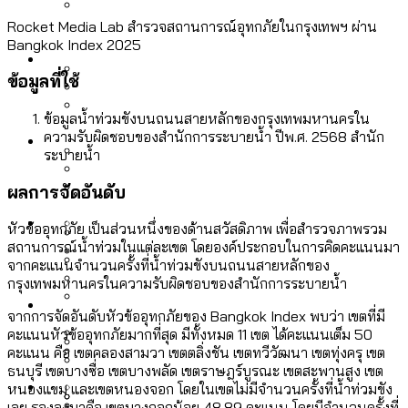
ลัดวงจรมากที่สุด
เมื่อแยกท่องเที่ยวออกจากกีฬา กระทรวง
Rocket Media Lab สำรวจสถานการณ์อุทกภัยในกรุงเทพฯ ผ่าน
โลกใบเดียว สิทธิไม่เท่ากัน: กฎหมายการ
Bangkok Index 2025
Economy
ใหม่จะมีงบฯ ประมาณเท่าไร
รับรองเพศของ Transgender ทั่วโลก
ข้อมูลที่ใช้
ประเทศไหนทำได้บ้าง?
สวนสาธารณะและพื้นที่สีเขียวใน กทม. เพิ่ม
ข้อมูลน้ำท่วมขังบนถนนสายหลักของกรุงเทพมหานครใน
เมกะโปรเจ็กต์ของ กทม. ในช่วงที่มีการใช้
Future
ขึ้นและเข้าถึงได้มากน้อยแค่ไหน
ความรับผิดชอบของสำนักการระบายน้ำ ปีพ.ศ. 2568 สำนัก
สมุดจดการบ้าน ส.ก. 2569 : แต่ละเขตมี
งบคาบเกี่ยวในยุคชัชชาติ มีอะไร ใช้งบแค่
ระบายน้ำ
ปัญหาอะไรที่ ส.ก. ต้องทำการบ้าน
ไหน
สำรวจ Hate Speech ที่ถูกผลิตซ้ำผ่าน
ผลการจัดอันดับ
สังคมผู้สูงอายุไทย [ข้อมูลดิบ]
Database
วิดีโอ AI ในช่วงความขัดแย้งไทย-กัมพูชา
ขยะมูลฝอย 2568 [ข้อมูลดิบ]
หัวข้ออุทกภัย เป็นส่วนหนึ่งของด้านสวัสดิภาพ เพื่อสำรวจภาพรวม
[ข้อมูลดิบ]
สถานการณ์น้ำท่วมในแต่ละเขต โดยองค์ประกอบในการคิดคะแนนมา
Vote62 ขอบคุณประชาชนที่ร่วม
จากคะแนนจำนวนครั้งที่น้ำท่วมขังบนถนนสายหลักของ
ค่าฝุ่นในกรุงเทพฯ 2025 เทียบกับจำนวน
กรุงเทพมหานครในความรับผิดชอบของสำนักการระบายน้ำ
สังเกตการณ์การเลือกตั้งชวนคุยกันถึงบท
สังคมผู้สูงอายุไทย [ข้อมูลดิบ]
Project
ควันบุหรี่ที่เข้าปอด [ข้อมูลดิบ]
สำรวจสังคมผู้สูงอายุไทย : 6 จังหวัดเป็น
จากการจัดอันดับหัวข้ออุทกภัยของ Bangkok Index พบว่า เขตที่มี
เรียนที่เราได้รับจากเลือกตั้ง กรุงเทพฯ –
ขยะของคน กทม. ที่ยังถูกนำไปทิ้งที่
สังคมสูงวัยระดับสุดยอด และ 64 จังหวัดที่
Bangkok Index
คะแนนหัวข้ออุทกภัยมากที่สุด มีทั้งหมด 11 เขต ได้คะแนนเต็ม 50
ความเกลียดชังที่ขายได้ : สำรวจ Hate
พัทยา
ฉะเชิงเทรา นครปฐม และล่าสุดที่กาญจนบุรี
คะแนน คือ เขตคลองสามวา เขตตลิ่งชัน เขตทวีวัฒนา เขตทุ่งครุ เขต
ตายมากกว่าเกิด
Bangkok Index 2022
Speech ที่ถูกผลิตซ้ำผ่านวิดีโอ AI ในช่วง
ธนบุรี เขตบางซื่อ เขตบางพลัด เขตราษฎร์บูรณะ เขตสะพานสูง เขต
About Us
สำรวจเหตุไฟไหม้ในกรุงเทพฯ 2568
DEMO Thailand
หนองแขม และเขตหนองจอก โดยในเขตไม่มีจำนวนครั้งที่น้ำท่วมขัง
ความขัดแย้งไทย-กัมพูชา
สำรวจเศรษฐกิจในกรุงเทพฯ ผ่าน
เลย รองลงมาคือ เขตบางกอกน้อย 48.89 คะแนน โดยมีจำนวนครั้งที่