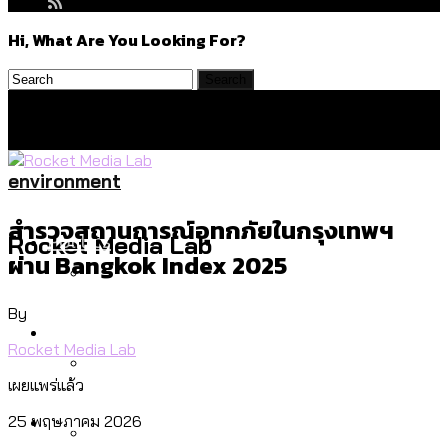
Hi, What Are You Looking For?
environment
สำรวจสถานการณ์อุทกภัยในกรุงเทพฯ
Politics
Rocket Media Lab
ผ่าน Bangkok Index 2025
By
สำรวจร่างงบปี 70 ของ กทม. สำนักการ
Environment
จราจรฯ เพิ่ม 150% มีเพียง 5 เขตที่งบเพิ่ม
Rocket Media Lab
โดยเขตจตุจักรสูงสุด
เผยแพร่แล้ว
สำรวจเหตุไฟไหม้ในกรุงเทพฯ ส่วนใหญ่มา
Culture
25 พฤษภาคม 2026
จากไฟฟ้าลัดวงจร เขตจตุจักรเกิดไฟฟ้า