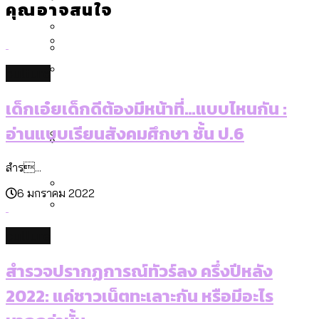
[ข้อมูลดิบ]
คุณอาจสนใจ
Bangkok Index 2025
กทม. มีอำนาจแค่ไหน ในการแก้ปัญหาให้คน
งบระบายน้ำ-ป้องกันน้ำท่วม 4 ปี (2566-
กรุงเทพฯ เมืองสังคมผู้สูงอายุ [ข้อมูลดิบ]
ที่อาศัยอยู่ในกรุงเทพฯ
2569) ของ กทม. ในยุคชัชชาติ ลงเขตไหน
กรุงเทพฯ เมืองคอนเสิร์ต : สำรวจ
ทำอะไรบ้าง
คำนำหน้านามและกฎหมายสมรสเท่าเทียม
culture
คอนเสิร์ตและแฟนมีตติ้งในไทยจำนวน 526
สำรวจงบประมาณรายเขตในกรุงเทพฯ
[ข้อมูลดิบ]
งาน ตั้งแต่ปี 2023-2024
ผ่าน Bangkok Index 2025
กรุงเทพฯ เมืองสังคมผู้สูงอายุ : 36 เขตมี
เด็กเอ๋ยเด็กดีต้องมีหน้าที่…แบบไหนกัน :
คนตายมากกว่าคนเกิด 18 เขตเป็นสังคมผู้
อ่านแบบเรียนสังคมศึกษา ชั้น ป.6
สูงอายุระดับสุดยอด
กรุงเทพฯ เมืองสังคมผู้สูงอายุ [ข้อมูลดิบ]
สำร...
ปีนกำแพงส่องซีรีส์จีน: จีนส่งออกภาพ
สำรวจรายได้จากการจัดเก็บภาษีใน
ลักษณ์แบบไหนสู่สายตาโลก
กรุงเทพฯ ผ่าน Bangkok Index 2025
6 มกราคม 2022
Bangkok Index 2025 : อันดับความน่าอยู่
culture
ของ 50 เขตในกรุงเทพฯ
สวนสาธารณะและพื้นที่สีเขียวใน กทม.
[ข้อมูลดิบ]
สำรวจปรากฏการณ์ทัวร์ลง ครึ่งปีหลัง
2022: แค่ชาวเน็ตทะเลาะกัน หรือมีอะไร