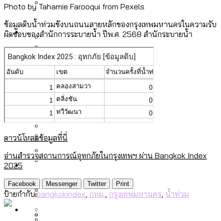
Photo by Tahamie Farooqui from Pexels
ลัดวงจรมากที่สุด
เมื่อแยกท่องเที่ยวออกจากกีฬา กระทรวง
โลกใบเดียว สิทธิไม่เท่ากัน: กฎหมายการ
ข้อมูลดิบน้ำท่วมขังบนถนนสายหลักของกรุงเทพมหานครในความรับ
Economy
ใหม่จะมีงบฯ ประมาณเท่าไร
ผิดชอบของสำนักการระบายน้ำ ปีพ.ศ. 2568 สำนักระบายน้ำ
รับรองเพศของ Transgender ทั่วโลก
ประเทศไหนทำได้บ้าง?
สวนสาธารณะและพื้นที่สีเขียวใน กทม. เพิ่ม
เมกะโปรเจ็กต์ของ กทม. ในช่วงที่มีการใช้
Future
ขึ้นและเข้าถึงได้มากน้อยแค่ไหน
สมุดจดการบ้าน ส.ก. 2569 : แต่ละเขตมี
งบคาบเกี่ยวในยุคชัชชาติ มีอะไร ใช้งบแค่
ปัญหาอะไรที่ ส.ก. ต้องทำการบ้าน
ไหน
สำรวจ Hate Speech ที่ถูกผลิตซ้ำผ่าน
สังคมผู้สูงอายุไทย [ข้อมูลดิบ]
Database
วิดีโอ AI ในช่วงความขัดแย้งไทย-กัมพูชา
ขยะมูลฝอย 2568 [ข้อมูลดิบ]
[ข้อมูลดิบ]
ดาวน์โหลดข้อมูลที่นี่
Vote62 ขอบคุณประชาชนที่ร่วม
ค่าฝุ่นในกรุงเทพฯ 2025 เทียบกับจำนวน
อ่านสำรวจสถานการณ์อุทกภัยในกรุงเทพฯ ผ่าน Bangkok Index
สังเกตการณ์การเลือกตั้งชวนคุยกันถึงบท
สังคมผู้สูงอายุไทย [ข้อมูลดิบ]
Project
ควันบุหรี่ที่เข้าปอด [ข้อมูลดิบ]
สำรวจสังคมผู้สูงอายุไทย : 6 จังหวัดเป็น
2025
เรียนที่เราได้รับจากเลือกตั้ง กรุงเทพฯ –
ขยะของคน กทม. ที่ยังถูกนำไปทิ้งที่
สังคมสูงวัยระดับสุดยอด และ 64 จังหวัดที่
Bangkok Index
ความเกลียดชังที่ขายได้ : สำรวจ Hate
Facebook
Messenger
Twitter
Print
พัทยา
ฉะเชิงเทรา นครปฐม และล่าสุดที่กาญจนบุรี
ตายมากกว่าเกิด
Bangkok Index 2022
ป้ายกำกับ:
bangkokindex
,
กทม.
,
กรุงเทพมหานคร
,
น้ำท่วม
Speech ที่ถูกผลิตซ้ำผ่านวิดีโอ AI ในช่วง
About Us
สำรวจเหตุไฟไหม้ในกรุงเทพฯ 2568
DEMO Thailand
ความขัดแย้งไทย-กัมพูชา
สำรวจเศรษฐกิจในกรุงเทพฯ ผ่าน