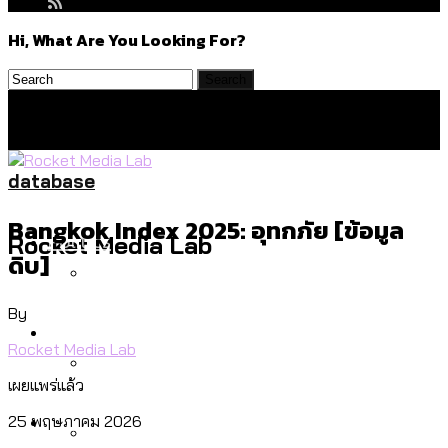
Hi, What Are You Looking For?
database
Bangkok Index 2025: อุทกภัย [ข้อมูล
Politics
Rocket Media Lab
ดิบ]
By
สำรวจร่างงบปี 70 ของ กทม. สำนักการ
Environment
จราจรฯ เพิ่ม 150% มีเพียง 5 เขตที่งบเพิ่ม
Rocket Media Lab
โดยเขตจตุจักรสูงสุด
เผยแพร่แล้ว
สำรวจเหตุไฟไหม้ในกรุงเทพฯ ส่วนใหญ่มา
Culture
25 พฤษภาคม 2026
จากไฟฟ้าลัดวงจร เขตจตุจักรเกิดไฟฟ้า