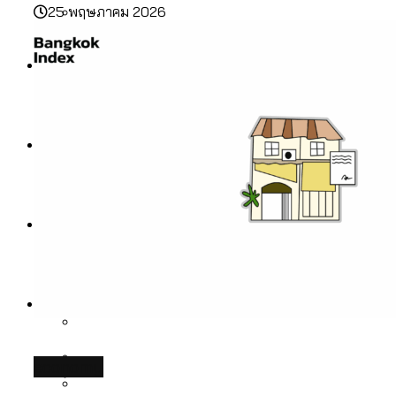
รับรองเพศของ Transgender ทั่วโลก
25 พฤษภาคม 2026
ประเทศไหนทำได้บ้าง?
สวนสาธารณะและพื้นที่สีเขียวใน กทม. เพิ่ม
เมกะโปรเจ็กต์ของ กทม. ในช่วงที่มีการใช้
Future
ขึ้นและเข้าถึงได้มากน้อยแค่ไหน
สมุดจดการบ้าน ส.ก. 2569 : แต่ละเขตมี
งบคาบเกี่ยวในยุคชัชชาติ มีอะไร ใช้งบแค่
ปัญหาอะไรที่ ส.ก. ต้องทำการบ้าน
ไหน
สำรวจ Hate Speech ที่ถูกผลิตซ้ำผ่าน
สังคมผู้สูงอายุไทย [ข้อมูลดิบ]
Database
วิดีโอ AI ในช่วงความขัดแย้งไทย-กัมพูชา
ขยะมูลฝอย 2568 [ข้อมูลดิบ]
[ข้อมูลดิบ]
Vote62 ขอบคุณประชาชนที่ร่วม
ค่าฝุ่นในกรุงเทพฯ 2025 เทียบกับจำนวน
สังเกตการณ์การเลือกตั้งชวนคุยกันถึงบท
สังคมผู้สูงอายุไทย [ข้อมูลดิบ]
Project
ควันบุหรี่ที่เข้าปอด [ข้อมูลดิบ]
สำรวจสังคมผู้สูงอายุไทย : 6 จังหวัดเป็น
เรียนที่เราได้รับจากเลือกตั้ง กรุงเทพฯ –
ขยะของคน กทม. ที่ยังถูกนำไปทิ้งที่
สังคมสูงวัยระดับสุดยอด และ 64 จังหวัดที่
Bangkok Index
ความเกลียดชังที่ขายได้ : สำรวจ Hate
พัทยา
ฉะเชิงเทรา นครปฐม และล่าสุดที่กาญจนบุรี
ตายมากกว่าเกิด
Bangkok Index 2022
Speech ที่ถูกผลิตซ้ำผ่านวิดีโอ AI ในช่วง
About Us
สำรวจเหตุไฟไหม้ในกรุงเทพฯ 2568
DEMO Thailand
ความขัดแย้งไทย-กัมพูชา
สำรวจเศรษฐกิจในกรุงเทพฯ ผ่าน
[ข้อมูลดิบ]
Bangkok Index 2025
กทม. มีอำนาจแค่ไหน ในการแก้ปัญหาให้คน
งบระบายน้ำ-ป้องกันน้ำท่วม 4 ปี (2566-
กรุงเทพฯ เมืองสังคมผู้สูงอายุ [ข้อมูลดิบ]
economy
ที่อาศัยอยู่ในกรุงเทพฯ
2569) ของ กทม. ในยุคชัชชาติ ลงเขตไหน