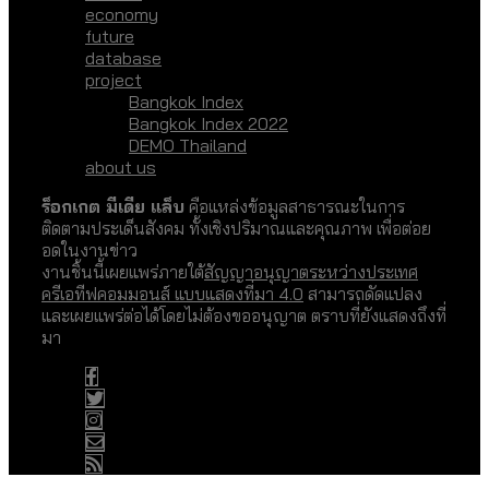
economy
future
database
project
Bangkok Index
Bangkok Index 2022
DEMO Thailand
about us
ร็อกเกต มีเดีย แล็บ
คือแหล่งข้อมูลสาธารณะในการ
ติดตามประเด็นสังคม ทั้งเชิงปริมาณและคุณภาพ เพื่อต่อย
อดในงานข่าว
งานชิ้นนี้เผยแพร่ภายใต้
สัญญาอนุญาตระหว่างประเทศ
ครีเอทีฟคอมมอนส์ แบบแสดงที่มา 4.0
สามารถดัดแปลง
และเผยแพร่ต่อได้โดยไม่ต้องขออนุญาต ตราบที่ยังแสดงถึงที่
มา