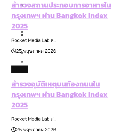
กรุงเทพฯ เมืองคอนเสิร์ต : สำรวจ
ทำอะไรบ้าง
สำรวจสถานประกอบการอาหารใน
คำนำหน้านามและกฎหมายสมรสเท่าเทียม
คอนเสิร์ตและแฟนมีตติ้งในไทยจำนวน 526
สำรวจงบประมาณรายเขตในกรุงเทพฯ
กรุงเทพฯ ผ่าน Bangkok Index
[ข้อมูลดิบ]
งาน ตั้งแต่ปี 2023-2024
ผ่าน Bangkok Index 2025
กรุงเทพฯ เมืองสังคมผู้สูงอายุ : 36 เขตมี
2025
คนตายมากกว่าคนเกิด 18 เขตเป็นสังคมผู้
สูงอายุระดับสุดยอด
Rocket Media Lab ส...
กรุงเทพฯ เมืองสังคมผู้สูงอายุ [ข้อมูลดิบ]
ปีนกำแพงส่องซีรีส์จีน: จีนส่งออกภาพ
สำรวจรายได้จากการจัดเก็บภาษีใน
25 พฤษภาคม 2026
ลักษณ์แบบไหนสู่สายตาโลก
กรุงเทพฯ ผ่าน Bangkok Index 2025
Bangkok Index 2025 : อันดับความน่าอยู่
future
ของ 50 เขตในกรุงเทพฯ
สวนสาธารณะและพื้นที่สีเขียวใน กทม.
สำรวจอุบัติเหตุบนท้องถนนใน
[ข้อมูลดิบ]
กรุงเทพฯ ผ่าน Bangkok Index
2025
Rocket Media Lab ส...
25 พฤษภาคม 2026