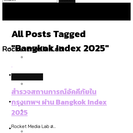
All Posts Tagged
"bangkok Index 2025"
Politics
Rocket Media Lab
สำรวจร่างงบปี 70 ของ กทม. สำนักการ
Environment
environment
จราจรฯ เพิ่ม 150% มีเพียง 5 เขตที่งบเพิ่ม
โดยเขตจตุจักรสูงสุด
สำรวจสถานการณ์อัคคีภัยใน
สำรวจเหตุไฟไหม้ในกรุงเทพฯ ส่วนใหญ่มา
Culture
กรุงเทพฯ ผ่าน Bangkok Index
จากไฟฟ้าลัดวงจร เขตจตุจักรเกิดไฟฟ้า
2025
ลัดวงจรมากที่สุด
เมื่อแยกท่องเที่ยวออกจากกีฬา กระทรวง
โลกใบเดียว สิทธิไม่เท่ากัน: กฎหมายการ
Economy
ใหม่จะมีงบฯ ประมาณเท่าไร
Rocket Media Lab ส...