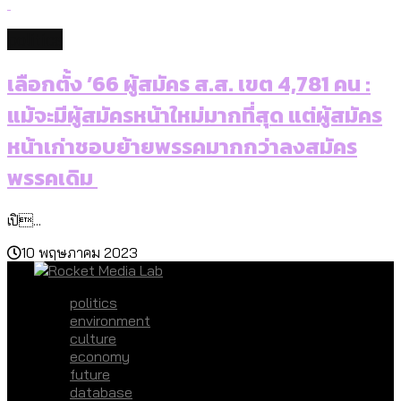
politics
เลือกตั้ง ’66 ผู้สมัคร ส.ส. เขต 4,781 คน :
แม้จะมีผู้สมัครหน้าใหม่มากที่สุด แต่ผู้สมัคร
หน้าเก่าชอบย้ายพรรคมากกว่าลงสมัคร
พรรคเดิม
เปิ...
10 พฤษภาคม 2023
politics
environment
culture
economy
future
database