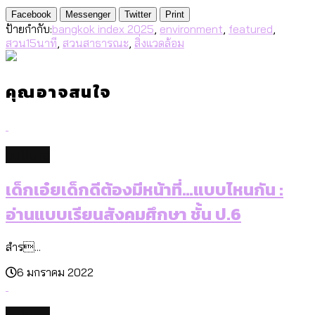
Facebook
Messenger
Twitter
Print
ป้ายกำกับ:
bangkok index 2025
,
environment
,
featured
,
สวน15นาที
,
สวนสาธารณะ
,
สิ่งแวดล้อม
คุณอาจสนใจ
culture
เด็กเอ๋ยเด็กดีต้องมีหน้าที่…แบบไหนกัน :
อ่านแบบเรียนสังคมศึกษา ชั้น ป.6
สำร...
6 มกราคม 2022