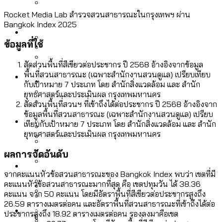
ลัดวงจรมากที่สุด
เมื่อแยกท่องเที่ยวออกจากกีฬา กระทรวง
Rocket Media Lab สำรวจสวนสาธารณะในกรุงเทพฯ ผ่าน
โลกใบเดียว สิทธิไม่เท่ากัน: กฎหมายการ
Bangkok Index 2025
Economy
ใหม่จะมีงบฯ ประมาณเท่าไร
รับรองเพศของ Transgender ทั่วโลก
ข้อมูลที่ใช้
ประเทศไหนทำได้บ้าง?
สวนสาธารณะและพื้นที่สีเขียวใน กทม. เพิ่ม
สัดส่วนพื้นที่สีเขียวต่อประชากร ปี 2568 อ้างอิงจากข้อมูล
เมกะโปรเจ็กต์ของ กทม. ในช่วงที่มีการใช้
Future
ขึ้นและเข้าถึงได้มากน้อยแค่ไหน
พื้นที่สวนสาธารณะ (เฉพาะสำนักงานสวนดูแล) เปรียบเทียบ
สมุดจดการบ้าน ส.ก. 2569 : แต่ละเขตมี
งบคาบเกี่ยวในยุคชัชชาติ มีอะไร ใช้งบแค่
กับเป้าหมาย 7 ประเภท โดย สำนักสิ่งแวดล้อม และ สำนัก
ปัญหาอะไรที่ ส.ก. ต้องทำการบ้าน
ยุทธศาสตร์และประเมินผล กรุงเทพมหานคร
ไหน
สำรวจ Hate Speech ที่ถูกผลิตซ้ำผ่าน
สัดส่วนพื้นที่สวนฯ ที่เข้าถึงได้ต่อประชากร ปี 2568 อ้างอิงจาก
สังคมผู้สูงอายุไทย [ข้อมูลดิบ]
ข้อมูลพื้นที่สวนสาธารณะ (เฉพาะสำนักงานสวนดูแล) เปรียบ
Database
วิดีโอ AI ในช่วงความขัดแย้งไทย-กัมพูชา
ขยะมูลฝอย 2568 [ข้อมูลดิบ]
เทียบกับเป้าหมาย 7 ประเภท โดย สำนักสิ่งแวดล้อม และ สำนัก
[ข้อมูลดิบ]
ยุทธศาสตร์และประเมินผล กรุงเทพมหานคร
Vote62 ขอบคุณประชาชนที่ร่วม
ค่าฝุ่นในกรุงเทพฯ 2025 เทียบกับจำนวน
ผลการจัดอันดับ
สังเกตการณ์การเลือกตั้งชวนคุยกันถึงบท
สังคมผู้สูงอายุไทย [ข้อมูลดิบ]
Project
ควันบุหรี่ที่เข้าปอด [ข้อมูลดิบ]
สำรวจสังคมผู้สูงอายุไทย : 6 จังหวัดเป็น
เรียนที่เราได้รับจากเลือกตั้ง กรุงเทพฯ –
ขยะของคน กทม. ที่ยังถูกนำไปทิ้งที่
จากคะแนนหัวข้อสวนสาธารณะของ Bangkok Index พบว่า เขตที่มี
สังคมสูงวัยระดับสุดยอด และ 64 จังหวัดที่
Bangkok Index
ความเกลียดชังที่ขายได้ : สำรวจ Hate
คะแนนหัวข้อสวนสาธารณะมากที่สุด คือ เขตปทุมวัน ได้ 38.36
พัทยา
ฉะเชิงเทรา นครปฐม และล่าสุดที่กาญจนบุรี
ตายมากกว่าเกิด
Bangkok Index 2022
คะแนน จาก 50 คะแนน โดยมีอัตราพื้นที่สีเขียวต่อประชากรสูงถึง
Speech ที่ถูกผลิตซ้ำผ่านวิดีโอ AI ในช่วง
26.59 ตารางเมตรต่อคน และอัตราพื้นที่สวนสาธารณะที่เข้าถึงได้ต่อ
About Us
สำรวจเหตุไฟไหม้ในกรุงเทพฯ 2568
DEMO Thailand
ความขัดแย้งไทย-กัมพูชา
สำรวจเศรษฐกิจในกรุงเทพฯ ผ่าน
ประชากรสูงถึง 18.92 ตารางเมตรต่อคน รองลงมาคือเขต