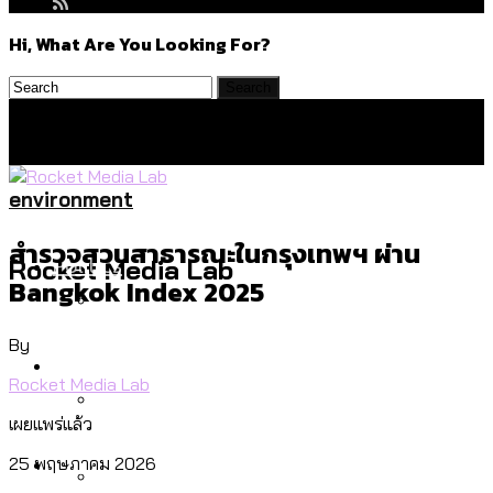
Hi, What Are You Looking For?
environment
สำรวจสวนสาธารณะในกรุงเทพฯ ผ่าน
Politics
Rocket Media Lab
Bangkok Index 2025
By
สำรวจร่างงบปี 70 ของ กทม. สำนักการ
Environment
จราจรฯ เพิ่ม 150% มีเพียง 5 เขตที่งบเพิ่ม
Rocket Media Lab
โดยเขตจตุจักรสูงสุด
เผยแพร่แล้ว
สำรวจเหตุไฟไหม้ในกรุงเทพฯ ส่วนใหญ่มา
Culture
25 พฤษภาคม 2026
จากไฟฟ้าลัดวงจร เขตจตุจักรเกิดไฟฟ้า