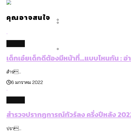
คำนำหน้านามและกฎหมายสมรส
กรุงเทพฯ เมืองสังคมผู้สูงอ
สำรวจรายได้จากการจัดเก็บ
คุณอาจสนใจ
กรุงเทพฯ เมืองสังคมผู้สูงอาย
Bangkok Index 2025 : อันด
culture
เด็กเอ๋ยเด็กดีต้องมีหน้าที่…แบบไหนกัน : อ
สวนสาธารณะและพื้นที่สีเขียว
สำร...
6 มกราคม 2022
culture
สำรวจปรากฏการณ์ทัวร์ลง ครึ่งปีหลัง 2022:
ปรา...