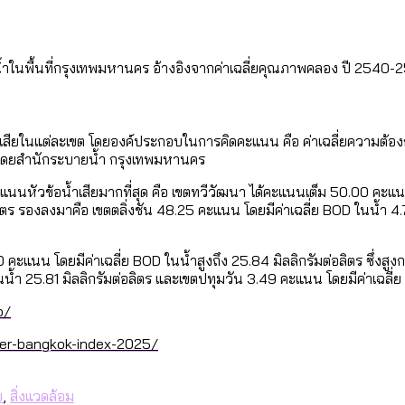
ใน กทม. เพิ่มขึ้นและเข้าถึงได้มากน้อยแค่ไหน
แต่ละเขตมีปัญหาอะไรที่ ส.ก. ต้องทำการบ้าน
น้ำในพื้นที่กรุงเทพมหานคร อ้างอิงจากค่าเฉลี่ยคุณภาพคลอง ปี 254
งที่มีการใช้งบคาบเกี่ยวในยุคชัชชาติ มีอะไร ใช้งบแค่ไ
ิตซ้ำผ่านวิดีโอ AI ในช่วงความขัดแย้งไทย-กัมพูชา [ข้
]
มสังเกตการณ์การเลือกตั้งชวนคุยกันถึงบทเรียนที่เรา
น้ำเสียในแต่ละเขต โดยองค์ประกอบในการคิดคะแนน คือ ค่าเฉลี่ยความต้อ
บ]
 โดยสำนักระบายน้ำ กรุงเทพมหานคร
กับจำนวนควันบุหรี่ที่เข้าปอด [ข้อมูลดิบ]
ำรวจ Hate Speech ที่ถูกผลิตซ้ำผ่านวิดีโอ AI ในช่วงคว
ทิ้งที่ ฉะเชิงเทรา นครปฐม และล่าสุดที่กาญจนบุรี
้ปัญหาให้คนที่อาศัยอยู่ในกรุงเทพฯ
นนหัวข้อน้ำเสียมากที่สุด คือ เขตทวีวัฒนา ได้คะแนนเต็ม 50.00 คะแนน โ
 รองลงมาคือ เขตตลิ่งชัน 48.25 คะแนน โดยมีค่าเฉลี่ย BOD ในน้ำ 4.72
บ]
 จังหวัดเป็นสังคมสูงวัยระดับสุดยอด และ 64 จังหวัดที
 ผ่าน Bangkok Index 2025
 สำรวจคอนเสิร์ตและแฟนมีตติ้งในไทยจำนวน 526 งาน ตั
1.00 คะแนน โดยมีค่าเฉลี่ย BOD ในน้ำสูงถึง 25.84 มิลลิกรัมต่อลิตร ซึ
4 ปี (2566-2569) ของ กทม. ในยุคชัชชาติ ลงเขตไหน ท
้ำ 25.81 มิลลิกรัมต่อลิตร และเขตปทุมวัน 3.49 คะแนน โดยมีค่าเฉลี่ย 
o/
 2568 [ข้อมูลดิบ]
ุ [ข้อมูลดิบ]
รุงเทพฯ ผ่าน Bangkok Index 2025
er-bangkok-index-2025/
นส่งออกภาพลักษณ์แบบไหนสู่สายตาโลก
ย
,
สิ่งแวดล้อม