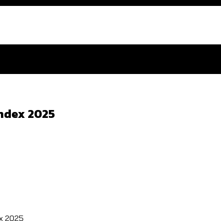
Index 2025
สำนักการจราจรฯ เพิ่ม 150% มีเพียง 5 เขตที่งบเพิ่ม โ
 ส่วนใหญ่มาจากไฟฟ้าลัดวงจร เขตจตุจักรเกิดไฟฟ้าล
ีฬา กระทรวงใหม่จะมีงบฯ ประมาณเท่าไร
น: กฎหมายการรับรองเพศของ Transgender ทั่วโลก ประเ
ex 2025