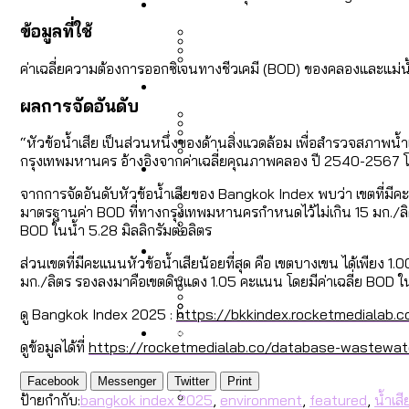
Economy
สวนสาธารณะและพื้นที่สีเขียว
สมุดจดการบ้าน ส.ก. 2569 : 
ข้อมูลที่ใช้
ค่าเฉลี่ยความต้องการออกซิเจนทางชีวเคมี (BOD) ของคลองและแม่
เมกะโปรเจ็กต์ของ กทม. ในช่ว
Future
สำรวจ Hate Speech ที่ถูกผล
ขยะมูลฝอย 2568 [ข้อมูลดิบ
Vote62 ขอบคุณประชาชนที่ร่ว
ผลการจัดอันดับ
“หัวข้อน้ำเสีย เป็นส่วนหนึ่งของด้านสิ่งแวดล้อม เพื่อสำรวจสภาพ
สังคมผู้สูงอายุไทย [ข้อมูลดิ
กรุงเทพมหานคร อ้างอิงจากค่าเฉลี่ยคุณภาพคลอง ปี 2540-2567
Database
ค่าฝุ่นในกรุงเทพฯ 2025 เทียบ
ความเกลียดชังที่ขายได้ : ส
ขยะของคน กทม. ที่ยังถูกนำไป
กทม. มีอำนาจแค่ไหน ในการแก
จากการจัดอันดับหัวข้อน้ำเสียของ Bangkok Index พบว่า เขตที่มีคะแ
มาตรฐานค่า BOD ที่ทางกรุงเทพมหานครกำหนดไว้ไม่เกิน 15 มก./ลิตร
BOD ในน้ำ 5.28 มิลลิกรัมต่อลิตร
สังคมผู้สูงอายุไทย [ข้อมูลดิ
Project
สำรวจสังคมผู้สูงอายุไทย : 6
สำรวจเศรษฐกิจในกรุงเทพฯ
กรุงเทพฯ เมืองคอนเสิร์ต :
ส่วนเขตที่มีคะแนนหัวข้อน้ำเสียน้อยที่สุด คือ เขตบางเขน ได้เพียง 
งบระบายน้ำ-ป้องกันน้ำท่วม 
Bangkok Index
มก./ลิตร รองลงมาคือเขตดินแดง 1.05 คะแนน โดยมีค่าเฉลี่ย BOD ในน
Bangkok Index 2022
ดู Bangkok Index 2025 :
https://bkkindex.rocketmedialab.c
About Us
สำรวจเหตุไฟไหม้ในกรุงเทพฯ
DEMO Thailand
กรุงเทพฯ เมืองสังคมผู้สูงอาย
สำรวจงบประมาณรายเขตในก
ดูข้อมูลได้ที่
https://rocketmedialab.co/database-wastewat
ปีนกำแพงส่องซีรีส์จีน: จี
Facebook
Messenger
Twitter
Print
ป้ายกำกับ:
bangkok index 2025
,
environment
,
featured
,
น้ำเสี