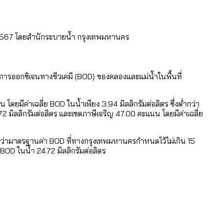
0-2567 โดยสำนักระบายน้ำ กรุงเทพมหานคร
หน
อมูลดิบ]
ได้รับจากเลือกตั้ง กรุงเทพฯ – พัทยา
งการออกซิเจนทางชีวเคมี (BOD) ของคลองและแม่น้ำในพื้นที่
ามขัดแย้งไทย-กัมพูชา
ดยมีค่าเฉลี่ย BOD ในน้ำเพียง 3.94 มิลลิกรัมต่อลิตร ซึ่งต่ำกว่า
 มิลลิกรัมต่อลิตร และเขตภาษีเจริญ 47.00 คะแนน โดยมีค่าเฉลี่ย
่ตายมากกว่าเกิด
้งแต่ปี 2023-2024
่งสูงกว่ามาตรฐานค่า BOD ที่ทางกรุงเทพมหานครกำหนดไว้ไม่เกิน 15
ำอะไรบ้าง
BOD ในน้ำ 24.72 มิลลิกรัมต่อลิตร