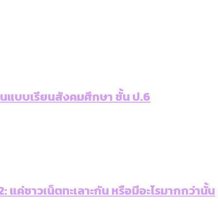
เท่าเทียม [ข้อมูลดิบ]
ายุ : 36 เขตมีคนตายมากกว่าคนเกิด 18 เขตเป็นสังคมผู้
ภาษีในกรุงเทพฯ ผ่าน Bangkok Index 2025
ุ [ข้อมูลดิบ]
ับความน่าอยู่ของ 50 เขตในกรุงเทพฯ
่านแบบเรียนสังคมศึกษา ชั้น ป.6
ใน กทม. [ข้อมูลดิบ]
 แค่ชาวเน็ตทะเลาะกัน หรือมีอะไรมากกว่านั้น