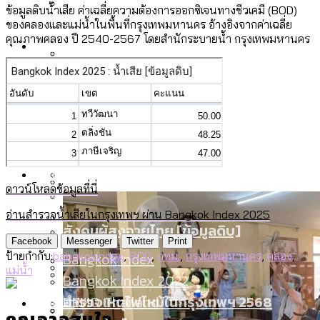
ข้อมูลดิบน้ำเสีย ค่าเฉลี่ยความต้องการออกซิเจนทางชีวเคมี (BOD)
ลัดวงจรมากที่สุด
เมื่อแยกท่องเที่ยวออกจากกีฬา กระทรวง
ของคลองและแม่น้ำในพื้นที่กรุงเทพมหานคร อ้างอิงจากค่าเฉลี่ย
โลกใบเดียว สิทธิไม่เท่ากัน: กฎหมายการ
คุณภาพคลอง ปี 2540-2567 โดยสำนักระบายน้ำ กรุงเทพมหานคร
Economy
ใหม่จะมีงบฯ ประมาณเท่าไร
รับรองเพศของ Transgender ทั่วโลก
ประเทศไหนทำได้บ้าง?
สวนสาธารณะและพื้นที่สีเขียวใน กทม. เพิ่ม
เมกะโปรเจ็กต์ของ กทม. ในช่วงที่มีการใช้
Future
ขึ้นและเข้าถึงได้มากน้อยแค่ไหน
สมุดจดการบ้าน ส.ก. 2569 : แต่ละเขตมี
งบคาบเกี่ยวในยุคชัชชาติ มีอะไร ใช้งบแค่
ปัญหาอะไรที่ ส.ก. ต้องทำการบ้าน
ไหน
สำรวจ Hate Speech ที่ถูกผลิตซ้ำผ่าน
สังคมผู้สูงอายุไทย [ข้อมูลดิบ]
Database
วิดีโอ AI ในช่วงความขัดแย้งไทย-กัมพูชา
ขยะมูลฝอย 2568 [ข้อมูลดิบ]
ดาวน์โหลดข้อมูลที่นี่
[ข้อมูลดิบ]
Vote62 ขอบคุณประชาชนที่ร่วม
ค่าฝุ่นในกรุงเทพฯ 2025 เทียบกับจำนวน
อ่านสำรวจน้ำเสียในกรุงเทพฯ ผ่าน Bangkok Index 2025
สังเกตการณ์การเลือกตั้งชวนคุยกันถึงบท
สังคมผู้สูงอายุไทย [ข้อมูลดิบ]
Project
ควันบุหรี่ที่เข้าปอด [ข้อมูลดิบ]
Facebook
Messenger
Twitter
Print
เรียนที่เราได้รับจากเลือกตั้ง กรุงเทพฯ –
ขยะของคน กทม. ที่ยังถูกนำไปทิ้งที่
ป้ายกำกับ:
bangkokindex
,
BOD
,
กทม.
,
กรุงเทพมหานคร
,
คลอง
,
Bangkok Index
ความเกลียดชังที่ขายได้ : สำรวจ Hate
แม่น้ำ
พัทยา
ฉะเชิงเทรา นครปฐม และล่าสุดที่กาญจนบุรี
Bangkok Index 2022
Speech ที่ถูกผลิตซ้ำผ่านวิดีโอ AI ในช่วง
About Us
สำรวจเหตุไฟไหม้ในกรุงเทพฯ 2568
DEMO Thailand
ความขัดแย้งไทย-กัมพูชา
สำรวจเศรษฐกิจในกรุงเทพฯ ผ่าน
คุณอาจสนใจ