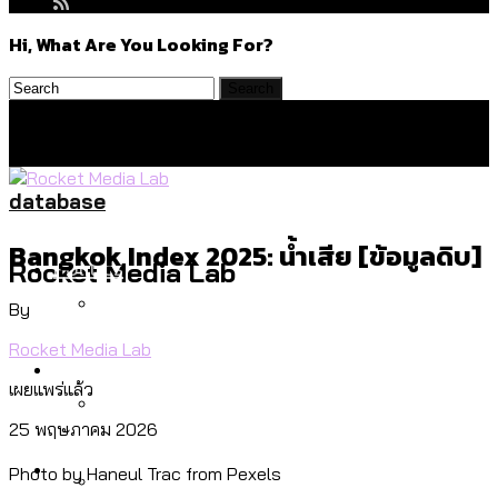
Hi, What Are You Looking For?
database
Bangkok Index 2025: น้ำเสีย [ข้อมูลดิบ]
Politics
Rocket Media Lab
By
Rocket Media Lab
สำรวจร่างงบปี 70 ของ กทม. สำนักการ
Environment
จราจรฯ เพิ่ม 150% มีเพียง 5 เขตที่งบเพิ่ม
เผยแพร่แล้ว
โดยเขตจตุจักรสูงสุด
25 พฤษภาคม 2026
สำรวจเหตุไฟไหม้ในกรุงเทพฯ ส่วนใหญ่มา
Culture
Photo by Haneul Trac from Pexels
จากไฟฟ้าลัดวงจร เขตจตุจักรเกิดไฟฟ้า