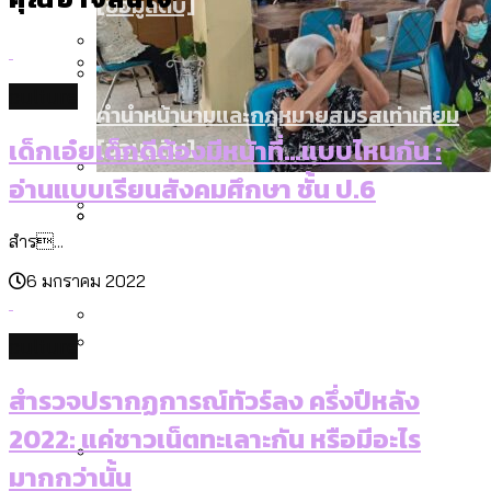
[ข้อมูลดิบ]
Bangkok Index 2025
กทม. มีอำนาจแค่ไหน ในการแก้ปัญหาให้คน
งบระบายน้ำ-ป้องกันน้ำท่วม 4 ปี (2566-
ที่อาศัยอยู่ในกรุงเทพฯ
2569) ของ กทม. ในยุคชัชชาติ ลงเขตไหน
กรุงเทพฯ เมืองคอนเสิร์ต : สำรวจ
culture
ทำอะไรบ้าง
คำนำหน้านามและกฎหมายสมรสเท่าเทียม
คอนเสิร์ตและแฟนมีตติ้งในไทยจำนวน 526
สำรวจงบประมาณรายเขตในกรุงเทพฯ
เด็กเอ๋ยเด็กดีต้องมีหน้าที่…แบบไหนกัน :
[ข้อมูลดิบ]
งาน ตั้งแต่ปี 2023-2024
ผ่าน Bangkok Index 2025
อ่านแบบเรียนสังคมศึกษา ชั้น ป.6
สำรวจสังคมผู้สูงอายุไทย : 6 จังหวัดเป็น
สำร...
สังคมสูงวัยระดับสุดยอด และ 64 จังหวัดที่
กรุงเทพฯ เมืองสังคมผู้สูงอายุ [ข้อมูลดิบ]
ปีนกำแพงส่องซีรีส์จีน: จีนส่งออกภาพ
สำรวจรายได้จากการจัดเก็บภาษีใน
ตายมากกว่าเกิด
6 มกราคม 2022
ลักษณ์แบบไหนสู่สายตาโลก
กรุงเทพฯ ผ่าน Bangkok Index 2025
culture
สวนสาธารณะและพื้นที่สีเขียวใน กทม.
กรุงเทพฯ เมืองสังคมผู้สูงอายุ [ข้อมูลดิบ]
สำรวจปรากฏการณ์ทัวร์ลง ครึ่งปีหลัง
[ข้อมูลดิบ]
2022: แค่ชาวเน็ตทะเลาะกัน หรือมีอะไร
มากกว่านั้น