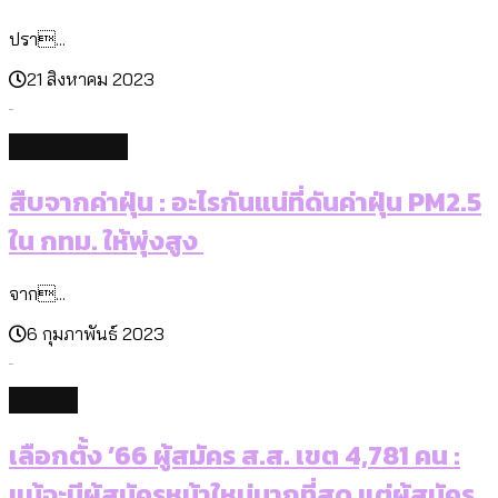
กรุงเทพฯ เมืองสังคมผู้สูงอายุ : 36 เขตมี
ปรา...
คนตายมากกว่าคนเกิด 18 เขตเป็นสังคมผู้
สูงอายุระดับสุดยอด
21 สิงหาคม 2023
environment
Bangkok Index 2025 : อันดับความน่าอยู่
สืบจากค่าฝุ่น : อะไรกันแน่ที่ดันค่าฝุ่น PM2.5
ของ 50 เขตในกรุงเทพฯ
ใน กทม. ให้พุ่งสูง
จาก...
6 กุมภาพันธ์ 2023
politics
เลือกตั้ง ’66 ผู้สมัคร ส.ส. เขต 4,781 คน :
แม้จะมีผู้สมัครหน้าใหม่มากที่สุด แต่ผู้สมัคร