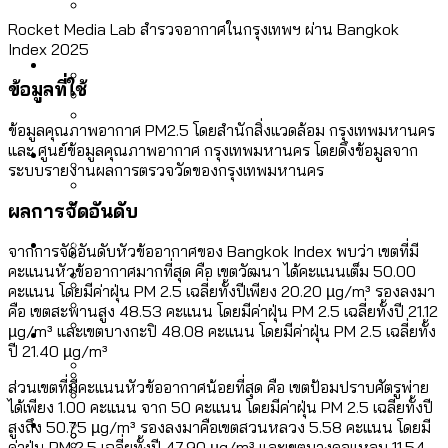
ลัดวงจรมากที่สุด
เมื่อแยกท่องเที่ยวออกจากกีฬา กระทรวง
Rocket Media Lab สำรวจอากาศในกรุงเทพฯ ผ่าน Bangkok
โลกใบเดียว สิทธิไม่เท่ากัน: กฎหมายการ
Index 2025
Economy
ใหม่จะมีงบฯ ประมาณเท่าไร
รับรองเพศของ Transgender ทั่วโลก
ข้อมูลที่ใช้
ประเทศไหนทำได้บ้าง?
สวนสาธารณะและพื้นที่สีเขียวใน กทม. เพิ่ม
ข้อมูลคุณภาพอากาศ PM2.5 โดยสำนักสิ่งแวดล้อม กรุงเทพมหานคร
เมกะโปรเจ็กต์ของ กทม. ในช่วงที่มีการใช้
Future
ขึ้นและเข้าถึงได้มากน้อยแค่ไหน
และ ศูนย์ข้อมูลคุณภาพอากาศ กรุงเทพมหานคร โดยดึงข้อมูลจาก
สมุดจดการบ้าน ส.ก. 2569 : แต่ละเขตมี
งบคาบเกี่ยวในยุคชัชชาติ มีอะไร ใช้งบแค่
ระบบรายงานผลการตรวจวัดของกรุงเทพมหานคร
ปัญหาอะไรที่ ส.ก. ต้องทำการบ้าน
ไหน
สำรวจ Hate Speech ที่ถูกผลิตซ้ำผ่าน
ผลการจัดอันดับ
สังคมผู้สูงอายุไทย [ข้อมูลดิบ]
Database
วิดีโอ AI ในช่วงความขัดแย้งไทย-กัมพูชา
ขยะมูลฝอย 2568 [ข้อมูลดิบ]
จากการจัดอันดับหัวข้ออากาศของ Bangkok Index พบว่า เขตที่มี
[ข้อมูลดิบ]
คะแนนหัวข้ออากาศมากที่สุด คือ เขตวัฒนา ได้คะแนนเต็ม 50.00
Vote62 ขอบคุณประชาชนที่ร่วม
คะแนน โดยมีค่าฝุ่น PM 2.5 เฉลี่ยทั้งปีเพียง 20.20 µg/m³ รองลงมา
ค่าฝุ่นในกรุงเทพฯ 2025 เทียบกับจำนวน
คือ เขตสะพานสูง 48.53 คะแนน โดยมีค่าฝุ่น PM 2.5 เฉลี่ยทั้งปี 21.12
สังเกตการณ์การเลือกตั้งชวนคุยกันถึงบท
สังคมผู้สูงอายุไทย [ข้อมูลดิบ]
Project
ควันบุหรี่ที่เข้าปอด [ข้อมูลดิบ]
สำรวจสังคมผู้สูงอายุไทย : 6 จังหวัดเป็น
µg/m³ และเขตบางกะปิ 48.08 คะแนน โดยมีค่าฝุ่น PM 2.5 เฉลี่ยทั้ง
เรียนที่เราได้รับจากเลือกตั้ง กรุงเทพฯ –
ขยะของคน กทม. ที่ยังถูกนำไปทิ้งที่
ปี 21.40 µg/m³
สังคมสูงวัยระดับสุดยอด และ 64 จังหวัดที่
Bangkok Index
ความเกลียดชังที่ขายได้ : สำรวจ Hate
พัทยา
ฉะเชิงเทรา นครปฐม และล่าสุดที่กาญจนบุรี
ส่วนเขตที่มีคะแนนหัวข้ออากาศน้อยที่สุด คือ เขตป้อมปราบศัตรูพ่าย
ตายมากกว่าเกิด
Bangkok Index 2022
Speech ที่ถูกผลิตซ้ำผ่านวิดีโอ AI ในช่วง
ได้เพียง 1.00 คะแนน จาก 50 คะแนน โดยมีค่าฝุ่น PM 2.5 เฉลี่ยทั้งปี
About Us
สำรวจเหตุไฟไหม้ในกรุงเทพฯ 2568
DEMO Thailand
สูงถึง 50.75 µg/m³ รองลงมาคือเขตสวนหลวง 5.58 คะแนน โดยมี
ความขัดแย้งไทย-กัมพูชา
สำรวจเศรษฐกิจในกรุงเทพฯ ผ่าน
ค่าฝุ่น PM 2.5 เฉลี่ยทั้งปี 47.90 µg/m³ และเขตบางคอแหลม 11.54