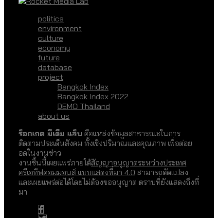
politics
environment
culture
economy
future
database
project
Bangkok Index
Bangkok Index 2022
DEMO Thailand
about us
ร็อกเกต มีเดีย แล็บ
คือแหล่งข้อมูลสาธารณะในการ
ติดตามประเด็นสังคม ทั้งเชิงปริมาณและคุณภาพ เพื่อต่อย
อดในงานข่าว
งานชิ้นนี้เผยแพร่ภายใต้
สัญญาอนุญาตระหว่างประเทศ
ครีเอทีฟคอมมอนส์ แบบแสดงที่มา 4.0
สามารถดัดแปลง
และเผยแพร่ต่อได้โดยไม่ต้องขออนุญาต ตราบที่ยังแสดงถึงที่
มา