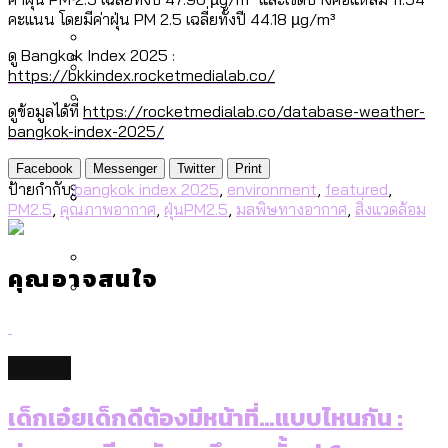
[ข้อมูลดิบ]
Bangkok Index 2025
คะแนน โดยมีค่าฝุ่น PM 2.5 เฉลี่ยทั้งปี 44.18 µg/m³
กทม. มีอำนาจแค่ไหน ในการแก้ปัญหาให้คน
งบระบายน้ำ-ป้องกันน้ำท่วม 4 ปี (2566-
กรุงเทพฯ เมืองสังคมผู้สูงอายุ [ข้อมูลดิบ]
ดู Bangkok Index 2025 :
ที่อาศัยอยู่ในกรุงเทพฯ
2569) ของ กทม. ในยุคชัชชาติ ลงเขตไหน
https://bkkindex.rocketmedialab.co/
กรุงเทพฯ เมืองคอนเสิร์ต : สำรวจ
ทำอะไรบ้าง
คำนำหน้านามและกฎหมายสมรสเท่าเทียม
คอนเสิร์ตและแฟนมีตติ้งในไทยจำนวน 526
สำรวจงบประมาณรายเขตในกรุงเทพฯ
ดูข้อมูลได้ที่
https://rocketmedialab.co/database-weather-
[ข้อมูลดิบ]
bangkok-index-2025/
งาน ตั้งแต่ปี 2023-2024
ผ่าน Bangkok Index 2025
กรุงเทพฯ เมืองสังคมผู้สูงอายุ : 36 เขตมี
คนตายมากกว่าคนเกิด 18 เขตเป็นสังคมผู้
Facebook
Messenger
Twitter
Print
ป้ายกำกับ:
bangkok index 2025
,
environment
,
featured
,
สูงอายุระดับสุดยอด
PM2.5
,
คุณภาพอากาศ
,
ฝุ่นPM2.5
,
มลพิษทางอากาศ
,
สิ่งแวดล้อม
กรุงเทพฯ เมืองสังคมผู้สูงอายุ [ข้อมูลดิบ]
ปีนกำแพงส่องซีรีส์จีน: จีนส่งออกภาพ
สำรวจรายได้จากการจัดเก็บภาษีใน
ลักษณ์แบบไหนสู่สายตาโลก
กรุงเทพฯ ผ่าน Bangkok Index 2025
คุณอาจสนใจ
Bangkok Index 2025 : อันดับความน่าอยู่
ของ 50 เขตในกรุงเทพฯ
สวนสาธารณะและพื้นที่สีเขียวใน กทม.
[ข้อมูลดิบ]
culture
เด็กเอ๋ยเด็กดีต้องมีหน้าที่…แบบไหนกัน :