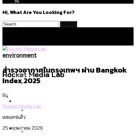
Hi, What Are You Looking For?
environment
สำรวจอากาศในกรุงเทพฯ ผ่าน Bangkok
Politics
Rocket Media Lab
Index 2025
By
สำรวจร่างงบปี 70 ของ กทม. สำนักการ
Environment
จราจรฯ เพิ่ม 150% มีเพียง 5 เขตที่งบเพิ่ม
Rocket Media Lab
โดยเขตจตุจักรสูงสุด
เผยแพร่แล้ว
สำรวจเหตุไฟไหม้ในกรุงเทพฯ ส่วนใหญ่มา
Culture
25 พฤษภาคม 2026
จากไฟฟ้าลัดวงจร เขตจตุจักรเกิดไฟฟ้า