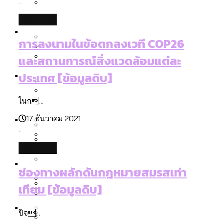
ลัดวงจรมากที่สุด
เมื่อแยกท่องเที่ยวออกจากกีฬา กระทรวง
database
โลกใบเดียว สิทธิไม่เท่ากัน: กฎหมายการ
Economy
ใหม่จะมีงบฯ ประมาณเท่าไร
รับรองเพศของ Transgender ทั่วโลก
การลงนามในข้อตกลงเวที COP26
ประเทศไหนทำได้บ้าง?
และสถานการณ์สิ่งแวดล้อมแต่ละ
สวนสาธารณะและพื้นที่สีเขียวใน กทม. เพิ่ม
เมกะโปรเจ็กต์ของ กทม. ในช่วงที่มีการใช้
Future
ขึ้นและเข้าถึงได้มากน้อยแค่ไหน
ประเทศ [ข้อมูลดิบ]
สมุดจดการบ้าน ส.ก. 2569 : แต่ละเขตมี
งบคาบเกี่ยวในยุคชัชชาติ มีอะไร ใช้งบแค่
ปัญหาอะไรที่ ส.ก. ต้องทำการบ้าน
ไหน
ในก...
สำรวจ Hate Speech ที่ถูกผลิตซ้ำผ่าน
สังคมผู้สูงอายุไทย [ข้อมูลดิบ]
Database
วิดีโอ AI ในช่วงความขัดแย้งไทย-กัมพูชา
17 ธันวาคม 2021
ขยะมูลฝอย 2568 [ข้อมูลดิบ]
[ข้อมูลดิบ]
Vote62 ขอบคุณประชาชนที่ร่วม
ค่าฝุ่นในกรุงเทพฯ 2025 เทียบกับจำนวน
database
สังเกตการณ์การเลือกตั้งชวนคุยกันถึงบท
สังคมผู้สูงอายุไทย [ข้อมูลดิบ]
Project
ควันบุหรี่ที่เข้าปอด [ข้อมูลดิบ]
สำรวจสังคมผู้สูงอายุไทย : 6 จังหวัดเป็น
ช่องทางผลักดันกฎหมายสมรสเท่า
เรียนที่เราได้รับจากเลือกตั้ง กรุงเทพฯ –
ขยะของคน กทม. ที่ยังถูกนำไปทิ้งที่
สังคมสูงวัยระดับสุดยอด และ 64 จังหวัดที่
Bangkok Index
ความเกลียดชังที่ขายได้ : สำรวจ Hate
พัทยา
ฉะเชิงเทรา นครปฐม และล่าสุดที่กาญจนบุรี
เทียม [ข้อมูลดิบ]
ตายมากกว่าเกิด
Bangkok Index 2022
Speech ที่ถูกผลิตซ้ำผ่านวิดีโอ AI ในช่วง
About Us
สำรวจเหตุไฟไหม้ในกรุงเทพฯ 2568
DEMO Thailand
ความขัดแย้งไทย-กัมพูชา
สำรวจเศรษฐกิจในกรุงเทพฯ ผ่าน
ปัจ...