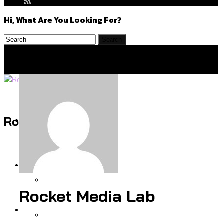
Hi, What Are You Looking For?
Politics
Rocket Media Lab
สำรวจร่างงบปี 70 ของ กทม. สำนักการ
Environment
จราจรฯ เพิ่ม 150% มีเพียง 5 เขตที่งบเพิ่ม
โดยเขตจตุจักรสูงสุด
Rocket Media Lab
สำรวจเหตุไฟไหม้ในกรุงเทพฯ ส่วนใหญ่มา
Culture
จากไฟฟ้าลัดวงจร เขตจตุจักรเกิดไฟฟ้า