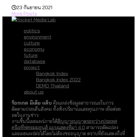
23 กันยายน 2021
More Posts
politics
environment
culture
economy
future
database
project
Bangkok Index
Bangkok Index 2022
DEMO Thailand
about us
ร็อกเกต มีเดีย แล็บ
คือแหล่งข้อมูลสาธารณะในการ
ติดตามประเด็นสังคม ทั้งเชิงปริมาณและคุณภาพ เพื่อต่อย
อดในงานข่าว
งานชิ้นนี้เผยแพร่ภายใต้
สัญญาอนุญาตระหว่างประเทศ
ครีเอทีฟคอมมอนส์ แบบแสดงที่มา 4.0
สามารถดัดแปลง
และเผยแพร่ต่อได้โดยไม่ต้องขออนุญาต ตราบที่ยังแสดงถึงที่