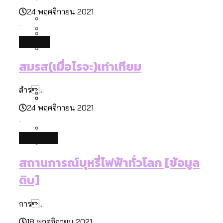
[ข้อมูลดิบ]
Bangkok Index 2025
24 พฤศจิกายน 2021
กทม. มีอำนาจแค่ไหน ในการแก้ปัญหาให้คน
งบระบายน้ำ-ป้องกันน้ำท่วม 4 ปี (2566-
กรุงเทพฯ เมืองสังคมผู้สูงอายุ [ข้อมูลดิบ]
ที่อาศัยอยู่ในกรุงเทพฯ
2569) ของ กทม. ในยุคชัชชาติ ลงเขตไหน
กรุงเทพฯ เมืองคอนเสิร์ต : สำรวจ
politics
ทำอะไรบ้าง
คำนำหน้านามและกฎหมายสมรสเท่าเทียม
คอนเสิร์ตและแฟนมีตติ้งในไทยจำนวน 526
สำรวจงบประมาณรายเขตในกรุงเทพฯ
สมรส(เมื่อไรจะ)เท่าเทียม
[ข้อมูลดิบ]
งาน ตั้งแต่ปี 2023-2024
ผ่าน Bangkok Index 2025
กรุงเทพฯ เมืองสังคมผู้สูงอายุ : 36 เขตมี
คนตายมากกว่าคนเกิด 18 เขตเป็นสังคมผู้
สำร...
สูงอายุระดับสุดยอด
24 พฤศจิกายน 2021
กรุงเทพฯ เมืองสังคมผู้สูงอายุ [ข้อมูลดิบ]
ปีนกำแพงส่องซีรีส์จีน: จีนส่งออกภาพ
สำรวจรายได้จากการจัดเก็บภาษีใน
ลักษณ์แบบไหนสู่สายตาโลก
กรุงเทพฯ ผ่าน Bangkok Index 2025
database
Bangkok Index 2025 : อันดับความน่าอยู่
สถานการณ์บุหรี่ไฟฟ้าทั่วโลก [ข้อมูล
ของ 50 เขตในกรุงเทพฯ
สวนสาธารณะและพื้นที่สีเขียวใน กทม.
ดิบ]
[ข้อมูลดิบ]
การ...
18 พฤศจิกายน 2021