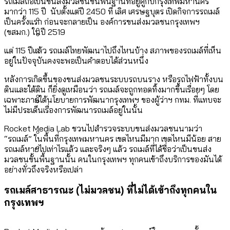
[ข้อมูลดิบ]
รถเมล์ถือเป็นขนส่งมวลชนขั้นพื้นฐานที่อยู่คู่กับกรุงเทพมหานคร
Bangkok Index 2025
มากว่า 115 ปี นับตั้งแต่ปี 2450 ที่ เลิศ เศรษฐบุตร เปิดกิจการรถเมล์
กทม. มีอำนาจแค่ไหน ในการแก้ปัญหาให้คน
งบระบายน้ำ-ป้องกันน้ำท่วม 4 ปี (2566-
กรุงเทพฯ เมืองสังคมผู้สูงอายุ [ข้อมูลดิบ]
เป็นครั้งแรก ก่อนจะกลายเป็น องค์การขนส่งมวลชนกรุงเทพฯ
ที่อาศัยอยู่ในกรุงเทพฯ
2569) ของ กทม. ในยุคชัชชาติ ลงเขตไหน
(ขสมก.) ในปี 2519
กรุงเทพฯ เมืองคอนเสิร์ต : สำรวจ
ทำอะไรบ้าง
แต่ 115 ปีแล้ว รถเมล์ไทยพัฒนาไปถึงไหนบ้าง สภาพของรถเมล์ที่เห็น
คำนำหน้านามและกฎหมายสมรสเท่าเทียม
คอนเสิร์ตและแฟนมีตติ้งในไทยจำนวน 526
สำรวจงบประมาณรายเขตในกรุงเทพฯ
อยู่ในปัจจุบันคงจะพอเป็นคำตอบได้ส่วนหนึ่ง
[ข้อมูลดิบ]
งาน ตั้งแต่ปี 2023-2024
ผ่าน Bangkok Index 2025
กรุงเทพฯ เมืองสังคมผู้สูงอายุ : 36 เขตมี
หลังการเกิดขึ้นของขนส่งมวลชนระบบรถบนราง หรือรถไฟฟ้าทั้งบน
คนตายมากกว่าคนเกิด 18 เขตเป็นสังคมผู้
ดินและใต้ดิน ก็ยิ่งดูเหมือนว่า รถเมล์จะถูกทอดทิ้งมากขึ้นเรื่อยๆ โดย
เฉพาะภายใต้นโยบายการพัฒนากรุงเทพฯ ของผู้ว่าฯ กทม. ที่แทบจะ
สูงอายุระดับสุดยอด
ไม่มีประเด็นเรื่องการพัฒนารถเมล์อยู่ในนั้น
กรุงเทพฯ เมืองสังคมผู้สูงอายุ [ข้อมูลดิบ]
ปีนกำแพงส่องซีรีส์จีน: จีนส่งออกภาพ
สำรวจรายได้จากการจัดเก็บภาษีใน
Rocket Media Lab ชวนไปสำรวจระบบขนส่งมวลชนนามว่า
“รถเมล์” ในพื้นที่กรุงเทพมหานคร เขตไหนมีมาก เขตไหนมีน้อย สาย
ลักษณ์แบบไหนสู่สายตาโลก
กรุงเทพฯ ผ่าน Bangkok Index 2025
รถเมล์หายไปเท่าไรแล้ว และจริงๆ แล้ว รถเมล์ที่ได้ชื่อว่าเป็นขนส่ง
Bangkok Index 2025 : อันดับความน่าอยู่
มวลชนขั้นพื้นฐานนั้น คนในกรุงเทพฯ ทุกคนเข้าถึงบริการของมันได้
อย่างทั่วถึงจริงหรือเปล่า
ของ 50 เขตในกรุงเทพฯ
สวนสาธารณะและพื้นที่สีเขียวใน กทม.
[ข้อมูลดิบ]
รถเมล์สาธารณะ (ไม่มวลชน) ที่ไม่ได้เข้าถึงทุกคนใน
กรุงเทพฯ