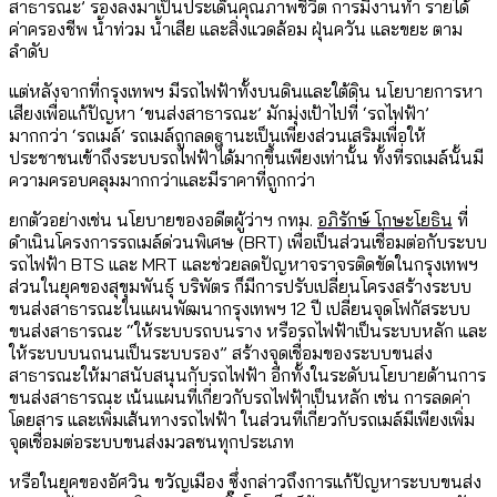
สาธารณะ’ รองลงมาเป็นประเด็นคุณภาพชีวิต การมีงานทำ รายได้
ค่าครองชีพ น้ำท่วม น้ำเสีย และสิ่งแวดล้อม ฝุ่นควัน และขยะ ตาม
ลำดับ
แต่หลังจากที่กรุงเทพฯ มีรถไฟฟ้าทั้งบนดินและใต้ดิน นโยบายการหา
เสียงเพื่อแก้ปัญหา ‘ขนส่งสาธารณะ’ มักมุ่งเป้าไปที่ ‘รถไฟฟ้า’
มากกว่า ‘รถเมล์’ รถเมล์ถูกลดฐานะเป็นเพียงส่วนเสริมเพื่อให้
ประชาชนเข้าถึงระบบรถไฟฟ้าได้มากขึ้นเพียงเท่านั้น ทั้งที่รถเมล์นั้นมี
ความครอบคลุมมากกว่าและมีราคาที่ถูกกว่า
ยกตัวอย่างเช่น นโยบายของอดีตผู้ว่าฯ กทม.
อภิรักษ์ โกษะโยธิน
ที่
ดำเนินโครงการรถเมล์ด่วนพิเศษ (BRT) เพื่อเป็นส่วนเชื่อมต่อกับระบบ
รถไฟฟ้า BTS และ MRT และช่วยลดปัญหาจราจรติดขัดในกรุงเทพฯ
ส่วนในยุคของสุขุมพันธุ์ บริพัตร ก็มีการปรับเปลี่ยนโครงสร้างระบบ
ขนส่งสาธารณะในแผนพัฒนากรุงเทพฯ 12 ปี เปลี่ยนจุดโฟกัสระบบ
ขนส่งสาธารณะ “ให้ระบบรถบนราง หรือรถไฟฟ้าเป็นระบบหลัก และ
ให้ระบบบนถนนเป็นระบบรอง” สร้างจุดเชื่อมของระบบขนส่ง
สาธารณะให้มาสนับสนุนกับรถไฟฟ้า อีกทั้งในระดับนโยบายด้านการ
ขนส่งสาธารณะ เน้นแผนที่เกี่ยวกับรถไฟฟ้าเป็นหลัก เช่น การลดค่า
โดยสาร และเพิ่มเส้นทางรถไฟฟ้า ในส่วนที่เกี่ยวกับรถเมล์มีเพียงเพิ่ม
จุดเชื่อมต่อระบบขนส่งมวลชนทุกประเภท
หรือในยุคของอัศวิน ขวัญเมือง ซึ่งกล่าวถึงการแก้ปัญหาระบบขนส่ง