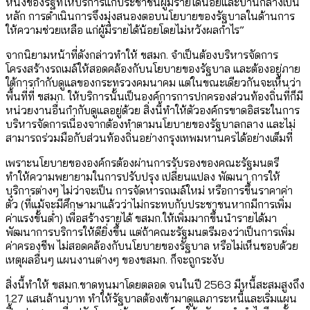
หนึ่งของรัฐที่ให้บริการแก่ประชาชนผู้มีรายได้น้อยและปานกลางเป็น
หลัก การดำเนินการจึงมุ่งสนองตอบนโยบายของรัฐบาลในด้านการ
ให้ความช่วยเหลือ แก่ผู้มีรายได้น้อยโดยไม่หวังผลกำไร”
จากนิยามหน้าที่ดังกล่าวทำให้ ขสมก. จำเป็นต้องบริหารจัดการ
โครงสร้างรถเมล์ให้สอดคล้องกับนโยบายของรัฐบาล และต้องอยู่ภาย
ใต้การกำกับดูแลของกระทรวงคมนาคม แต่ในขณะเดียวกันจะเห็นว่า
พื้นที่ที่ ขสมก. ให้บริการนั้นเป็นองค์การการปกครองส่วนท้องถิ่นที่ก็มี
หน่วยงานอื่นกำกับดูแลอยู่ด้วย สิ่งนี้ทำให้ตัวองค์กรขาดอิสระในการ
บริหารจัดการเนื่องจากต้องทำตามนโยบายของรัฐบาลกลาง และไม่
สามารถร่วมมือกับส่วนท้องถิ่นอย่างกรุงเทพมหานครได้อย่างเต็มที่
เพราะนโยบายขององค์กรต้องผ่านการรับรองของคณะรัฐมนตรี
ทำให้ความพยายามในการปรับปรุง เปลี่ยนแปลง พัฒนา การให้
บริการต่างๆ ไม่ว่าจะเป็น การจัดหารถเมล์ใหม่ หรือการขึ้นราคาค่า
ตั๋ว (ที่แม้จะมีศึกษามาแล้วว่าไม่กระทบกับประชาชนหากมีการเพิ่ม
ค่าแรงขั้นต่ำ) เพื่อสร้างรายได้ ขสมก.ให้เพิ่มมากขึ้นนำรายได้มา
พัฒนาการบริการให้ดียิ่งขึ้น แต่ถ้าคณะรัฐมนตรีมองว่าเป็นการเพิ่ม
ค่าครองชีพ ไม่สอดคล้องกับนโยบายของรัฐบาล หรือไม่เห็นชอบด้วย
เหตุผลอื่นๆ แผนงานต่างๆ ของขสมก. ก็จะถูกระงับ
สิ่งนี้ทำให้ ขสมก.ขาดทุนมาโดยตลอด จนในปี 2563 มีหนี้สะสมสูงถึง
1.27 แสนล้านบาท ทำให้รัฐบาลต้องเข้ามาดูแลภาระหนี้และเริ่มแผน