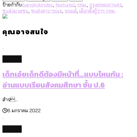
ป้ายกำกับ:
bangkokindex
,
featured
,
กทม.
,
กรุงเทพมหานคร
,
ขนส่งมวลชน
,
ขนส่งสาธารณะ
,
รถเมล์
,
เลือกตั้งผู้ว่าฯ กทม.
คุณอาจสนใจ
culture
เด็กเอ๋ยเด็กดีต้องมีหน้าที่…แบบไหนกัน :
อ่านแบบเรียนสังคมศึกษา ชั้น ป.6
สำร...
6 มกราคม 2022
culture