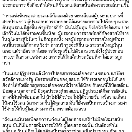
ประกอบการ ซึ่งก็จะทำให้คนที่ขึ้นรถเมล์สายนั้นต้องรอรถเมล์นานขึ้น
“การแข่งขันของสายรถเมล์ก็ลดลงด้วย จะเหลือแต่ผู้ประกอบการที่
สายป่านยาว ผู้ประกอบการรายย่อยก็ล้มหายตายจากไปเรื่อยๆ เพราะ
ต้นทุนรถเมล์สูงขึ้น ค่าบริการก็ต่ำ มันไม่คุ้มทุน ยิ่งโควิดยิ่งชัดเจน บาง
เจ้าก็วิ่งไม่ได้เพราะคนขึ้นน้อย ผู้ประกอบการรายย่อยก็ต้องขายให้ราย
ใหญ่เพราะสู้ไม่ไหว ในอีกมุมหนึ่ง พอผู้ประกอบการรายใหญ่เข้ามา
คนขึ้นรถเมล์ก็คาดหวังว่า การบริการจะดีขึ้น เพราะรายใหญ่มีทุน
เยอะ แต่ว่าอัตราค่าโดยสารก็จะสูงขึ้นไปด้วย เพราะยังไงผู้ประกอบ
การเขาก็เอารถแอร์มาลง เพราะได้เงินดีกว่ารถร้อนที่ค่าโดยสารถูก
กว่า
“ในแผนปฏิรูปรถเมล์ มีการไปลดสายรถเมล์ของทาง ขสมก. แต่บัตร
สวัสดิการแห่งรัฐ บัตรรายเดือนของ ขสมก. ใช้กับรถเอกชนไม่ได้ เลย
ยิ่งทำให้ตัวเลือกสายรถเมล์ของคนที่มีรายได้น้อย กับคนที่ใช้บัตรเดือน
น้อยลง นอกจากนี้ ยิ่งจุดประสงค์ของแผนปฏิรูปรถเมล์คือการตัดเส้น
ทางที่มันซ้ำซ้อนออกไป ถ้าไม่มีตั๋วร่วม ไม่มีตั๋วรายวัน หรือรายเดือน
ให้คนใช้รถเมล์สามารถขึ้นได้ทุกสาย มันก็ยิ่งจะเป็นการสร้างภาระค่า
ใช้จ่ายให้กับผู้โดยสารมากขึ้น เพราะต้องต่อรถ
“ถึงแผนมันจะเพื่อลดการแก่งแย่งผู้โดยสาร แต่ถ้าไม่มีอะไรมาสนับ
สนุน มันก็เป็นการเพิ่มภาระให้กับผู้โดยสาร ฉะนั้น มันต้องทำไป
พร้อมๆ กัน ปฏิรูปได้แต่ต้องมีมาตรการช่วยเหลือประชาชนด้วย คุณ