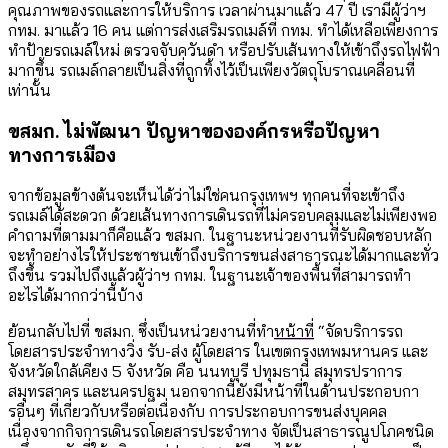
คุณภาพของรถและการให้บริการ เวลาผ่านมาแล้ว 47 ปี เรามีผู้ว่าฯ
กทม. มาแล้ว 16 คน แต่การส่งเสริมรถเมล์ที่ กทม. ทำได้เหลือเพียงการ
ทำป้ายรถเมล์ใหม่ ตรวจจับควันดำ หรือปรับเส้นทางให้เข้าถึงรถไฟฟ้า
มากขึ้น รถเมล์กลายเป็นสิ่งที่ถูกทิ้งไว้เป็นเพียงวัตถุโบราณเคลื่อนที่
เท่านั้น
ขสมก. ไม่พัฒนา ปัญหาขององค์กรหรือปัญหา
ทางการเมือง
จากข้อมูลข้างต้นจะเห็นได้ว่าไม่ใช่คนกรุงเทพฯ ทุกคนที่จะเข้าถึง
รถเมล์ได้สะดวก ด้วยเส้นทางการเดินรถที่ไม่ครอบคลุมและไม่เพียงพอ
คำถามที่ตามมาก็คือแล้ว ขสมก. ในฐานะหน่วยงานที่รับผิดชอบหลัก
จะทำอย่างไรให้ประชาชนเข้าถึงบริการขนส่งสาธารณะได้มากและทั่ว
ถึงขึ้น รวมไปถึงแล้วผู้ว่าฯ กทม. ในฐานะเจ้าของพื้นที่สามารถทำ
อะไรได้มากกว่านี้บ้าง
ย้อนกลับไปที่ ขสมก. ซึ่งเป็นหน่วยงานที่ทำ
หน้าที่
“จัดบริการรถ
โดยสารประจำทางวิ่ง รับ-ส่ง ผู้โดยสาร ในเขตกรุงเทพมหานคร และ
จังหวัดใกล้เคียง 5 จังหวัด คือ นนทบุรี ปทุมธานี สมุทรปราการ
สมุทรสาคร และนครปฐม นอกจากนี้ยังมีหน้าที่ในด้านประกอบกา
รอื่นๆ ที่เกี่ยวกับหรือต่อเนื่องกับ การประกอบการขนส่งบุคคล
เนื่องจากกิจการเดินรถโดยสารประจำทาง จัดเป็นสาธารณูปโภคชนิด