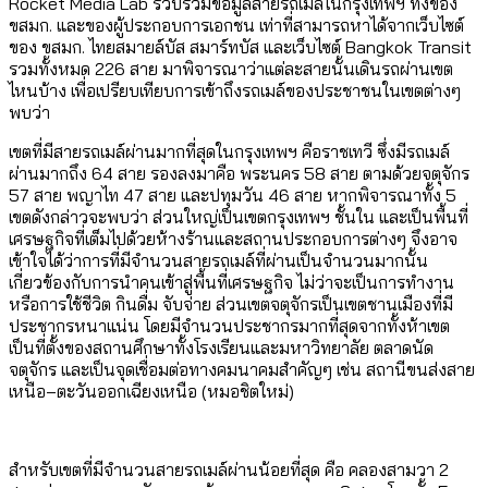
Rocket Media Lab รวบรวมข้อมูลสายรถเมล์ในกรุงเทพฯ ทั้งของ
ขสมก. และของผู้ประกอบการเอกชน เท่าที่สามารถหาได้จากเว็บไซต์
ของ ขสมก. ไทยสมายล์บัส สมาร์ทบัส และเว็บไซต์ Bangkok Transit
รวมทั้งหมด 226 สาย มาพิจารณาว่าแต่ละสายนั้นเดินรถผ่านเขต
ไหนบ้าง เพื่อเปรียบเทียบการเข้าถึงรถเมล์ของประชาชนในเขตต่างๆ
พบว่า
เขตที่มีสายรถเมล์ผ่านมากที่สุดในกรุงเทพฯ คือราชเทวี ซึ่งมีรถเมล์
ผ่านมากถึง 64 สาย รองลงมาคือ พระนคร 58 สาย ตามด้วยจตุจักร
57 สาย พญาไท 47 สาย และปทุมวัน 46 สาย หากพิจารณาทั้ง 5
เขตดังกล่าวจะพบว่า ส่วนใหญ่เป็นเขตกรุงเทพฯ ชั้นใน และเป็นพื้นที่
เศรษฐกิจที่เต็มไปด้วยห้างร้านและสถานประกอบการต่างๆ จึงอาจ
เข้าใจได้ว่าการที่มีจำนวนสายรถเมล์ที่ผ่านเป็นจำนวนมากนั้น
เกี่ยวข้องกับการนำคนเข้าสู่พื้นที่เศรษฐกิจ ไม่ว่าจะเป็นการทำงาน
หรือการใช้ชีวิต กินดื่ม จับจ่าย ส่วนเขตจตุจักรเป็นเขตชานเมืองที่มี
ประชากรหนาแน่น โดยมีจำนวนประชากรมากที่สุดจากทั้งห้าเขต
เป็นที่ตั้งของสถานศึกษาทั้งโรงเรียนและมหาวิทยาลัย ตลาดนัด
จตุจักร และเป็นจุดเชื่อมต่อทางคมนาคมสำคัญๆ เช่น สถานีขนส่งสาย
เหนือ–ตะวันออกเฉียงเหนือ (หมอชิตใหม่)
สำหรับเขตที่มีจำนวนสายรถเมล์ผ่านน้อยที่สุด คือ คลองสามวา 2