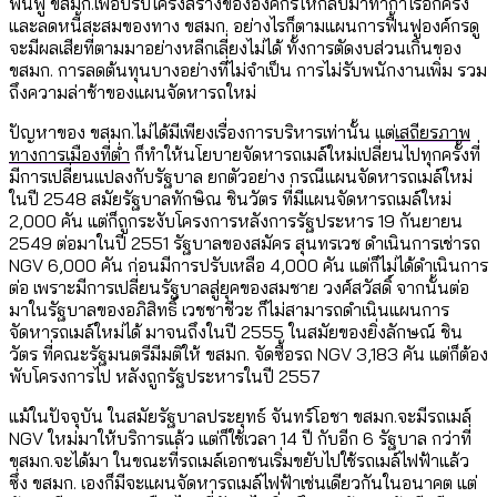
ฟื้นฟู ขสมก.เพื่อปรับโครงสร้างขององค์กรให้กลับมาทำกำไรอีกครั้ง
และลดหนี้สะสมของทาง ขสมก. อย่างไรก็ตามแผนการฟื้นฟูองค์กรดู
จะมีผลเสียที่ตามมาอย่างหลีกเลี่ยงไม่ได้ ทั้งการตัดงบส่วนเกินของ
ขสมก. การลดต้นทุนบางอย่างที่ไม่จำเป็น การไม่รับพนักงานเพิ่ม รวม
ถึงความล่าช้าของแผนจัดหารถใหม่
ปัญหาของ ขสมก.ไม่ได้มีเพียงเรื่องการบริหารเท่านั้น แต่
เสถียรภาพ
ทางการเมืองที่ต่ำ
ก็ทำให้นโยบายจัดหารถเมล์ใหม่เปลี่ยนไปทุกครั้งที่
มีการเปลี่ยนแปลงกับรัฐบาล ยกตัวอย่าง กรณีแผนจัดหารถเมล์ใหม่
ในปี 2548 สมัยรัฐบาลทักษิณ ชินวัตร ที่มีแผนจัดหารถเมล์ใหม่
2,000 คัน แต่ก็ถูกระงับโครงการหลังการรัฐประหาร 19 กันยายน
2549 ต่อมาในปี 2551 รัฐบาลของสมัคร สุนทรเวช ดำเนินการเช่ารถ
NGV 6,000 คัน ก่อนมีการปรับเหลือ 4,000 คัน แต่ก็ไม่ได้ดำเนินการ
ต่อ เพราะมีการเปลี่ยนรัฐบาลสู่ยุคของสมชาย วงศ์สวัสดิ์ จากนั้นต่อ
มาในรัฐบาลของอภิสิทธิ์ เวชชาชีวะ ก็ไม่สามารถดำเนินแผนการ
จัดหารถเมล์ใหม่ได้ มาจนถึงในปี 2555 ในสมัยของยิ่งลักษณ์ ชิน
วัตร ที่คณะรัฐมนตรีมีมติให้ ขสมก. จัดซื้อรถ NGV 3,183 คัน แต่ก็ต้อง
พับโครงการไป หลังถูกรัฐประหารในปี 2557
แม้ในปัจจุบัน ในสมัยรัฐบาลประยุทธ์ จันทร์โอชา ขสมก.จะมีรถเมล์
NGV ใหม่มาให้บริการแล้ว แต่ก็ใช้เวลา 14 ปี กับอีก 6 รัฐบาล กว่าที่
ขสมก.จะได้มา ในขณะที่รถเมล์เอกชนเริ่มขยับไปใช้รถเมล์ไฟฟ้าแล้ว
ซึ่ง ขสมก. เองก็มีจะแผนจัดหารถเมล์ไฟฟ้าเช่นเดียวกันในอนาคต แต่