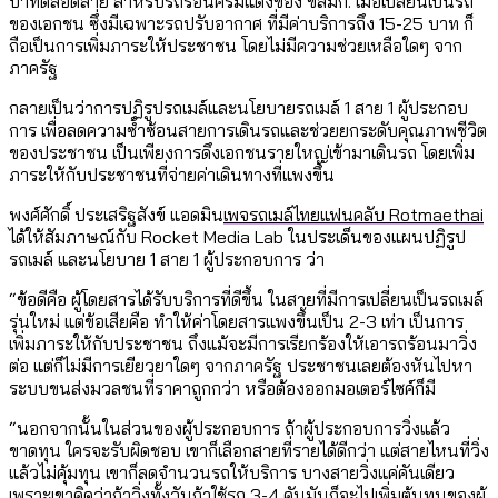
บาทตลอดสาย สำหรับรถร้อนครีมแดงของ ขสมก. เมื่อเปลี่ยนเป็นรถ
ของเอกชน ซึ่งมีเฉพาะรถปรับอากาศ ที่มีค่าบริการถึง 15-25 บาท ก็
ถือเป็นการเพิ่มภาระให้ประชาชน โดยไม่มีความช่วยเหลือใดๆ จาก
ภาครัฐ
กลายเป็นว่าการปฏิรูปรถเมล์และนโยบายรถเมล์ 1 สาย 1 ผู้ประกอบ
การ เพื่อลดความซ้ำซ้อนสายการเดินรถและช่วยยกระดับคุณภาพชีวิต
ของประชาชน เป็นเพียงการดึงเอกชนรายใหญ่เข้ามาเดินรถ โดยเพิ่ม
ภาระให้กับประชาชนที่จ่ายค่าเดินทางที่แพงขึ้น
พงศ์ศักดิ์ ประเสริฐสังข์ แอดมิน
เพจรถเมล์ไทยแฟนคลับ Rotmaethai
ได้ให้สัมภาษณ์กับ Rocket Media Lab ในประเด็นของแผนปฏิรูป
รถเมล์ และนโยบาย 1 สาย 1 ผู้ประกอบการ ว่า
“ข้อดีคือ ผู้โดยสารได้รับบริการที่ดีขึ้น ในสายที่มีการเปลี่ยนเป็นรถเมล์
รุ่นใหม่ แต่ข้อเสียคือ ทำให้ค่าโดยสารแพงขึ้นเป็น 2-3 เท่า เป็นการ
เพิ่มภาระให้กับประชาชน ถึงแม้จะมีการเรียกร้องให้เอารถร้อนมาวิ่ง
ต่อ แต่ก็ไม่มีการเยียวยาใดๆ จากภาครัฐ ประชาชนเลยต้องหันไปหา
ระบบขนส่งมวลชนที่ราคาถูกกว่า หรือต้องออกมอเตอร์ไซค์ก็มี
“นอกจากนั้นในส่วนของผู้ประกอบการ ถ้าผู้ประกอบการวิ่งแล้ว
ขาดทุน ใครจะรับผิดชอบ เขาก็เลือกสายที่รายได้ดีกว่า แต่สายไหนที่วิ่ง
แล้วไม่คุ้มทุน เขาก็ลดจำนวนรถให้บริการ บางสายวิ่งแค่คันเดียว
เพราะเขาคิดว่าถ้าวิ่งทั้งวันถ้าใช้รถ 3-4 คันมันก็จะไปเพิ่มต้นทุนของผู้