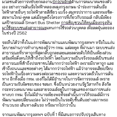
มวลชนด้วยการหยิบยกผลงาน
บิ๊กโปรเจ็กต์
ด้านการคมนาคมของตัว
เอง อย่างการเดินเรือไฟฟ้าคลองผดุงกรุงเกษม นำร่องการเดินเรือ
ไฟฟ้าสายอื่นๆ รถไฟฟ้าสายสีเขียว แบริ่ง-สมุทรปราการ และหมอชิต-
สะพานใหม่-คูคต แต่เมื่อพูดถึงโครงการที่เกี่ยวกับรถเมล์ กลับมีเพียง
แค่ป้ายรถเมล์ Smart Bus Shelter
การเชิญชวนให้คนเมืองกรุงหัน
มาใช้ระบบขนส่งสาธารณะ
แทนการใช้รถส่วนบุคคล เพื่อลดฝุ่นละออง
ในช่วงปี 2562
จะเห็นได้ว่าทั้งในแง่การพัฒนาผ่านแผนพัฒนากรุงเทพฯ หรือในแง่น
โยบายผ่านการทำงานของผู้ว่าฯ กทม. แต่ละยุค ที่ผ่านมา ระบบขนส่ง
สาธารณะที่ราคาถูกที่สุดกลับถูกละเลยและลดระดับให้เป็นเพียงส่วน
เสริมเพื่อดึงคนให้เข้าถึงรถไฟฟ้า โดยในความเป็นจริงรถเมล์เป็นขนส่ง
สาธารณะที่เข้าถึงประชาชนได้มากกว่ารถไฟฟ้า เพราะมีราคาถูก และ
เข้าถึงถนนและซอยต่างๆ ได้มากกว่ารถไฟฟ้า แม้ว่าอาจจะเสียเปรียบ
รถไฟฟ้าในเรื่องความตรงต่อเวลาของรถ และความรวดเร็วในการเดิน
ทาง อีกทั้งเมื่อ กทม. เองก็ไม่ได้มีอำนาจในการจัดการรถเมล์ เพราะ
เป็นความรับผิดชอบของ ขสมก. ซึ่งเป็นหน่วยงานรัฐวิสาหกิจ สังกัด
กระทรวงคมนาคม และสายรถเมล์อยู่ในการดูแลของกรมการขนส่ง
ทางบก กทม. จึงไม่มีอำนาจเพียงพอที่จะดำเนินการให้รถเมล์มีการ
พัฒนาและเปลี่ยนแปลง ไม่ว่าจะเป็นในระดับขั้นต้นอย่างสภาพรถ
จำนวนรถ เส้นทางเดินรถ หรือมากไปกว่านั้น
จากแผนพัฒนากรุงเทพฯ ฉบับที่ 1 ที่มีเสนอการปรับปรุงเส้นทาง