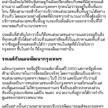
เหล่านี้แม้จะไม่ใช่พื้นที่เศรษฐกิจเมื่อเปรียบเทียบกับเขตที่มีสายรถเมล์
ผ่านมาก แต่ถึงอย่างนั้นคนกรุงเทพฯ ทุกคนไม่ว่าจะอยู่ในพื้นที่แบบ
ไหน ก็ต้องสามารถเข้าถึงการบริการขนส่งมวลชนขั้นพื้นฐานได้อย่าง
ถ้วนทั่ว โดยเฉพาะอย่างยิ่งเขตที่มีประชากรจำนวนมากก็ยิ่งต้องมีการ
บริการขนส่งมวลชนขั้นพื้นฐานรองรับเพื่อเดินทางออกจากพื้นที่ให้
เหมาะสมกับจำนวนประชากร
ประเด็นที่สำคัญไปกว่านั้นก็คือขนส่งมวลชนสาธารณะควรจะเป็นสิ่ง
ที่ทุกคนเข้าถึงได้อย่างถ้วนทั่วและเท่าเทียมทั้งในแง่ราคาและพื้นที่ แต่
จากข้อมูลทั้งหมดจะเห็นได้ว่า ประชาชนในเขตที่ยิ่งไกลไปจาก
กรุงเทพฯ ชั้นในเท่าไร ก็ยิ่งถูกหลงลืมมากเท่านั้น
รถเมล์กับแผนพัฒนากรุงเทพฯ
แม้คนกรุงเทพฯ จะเริ่มรู้จักรถเมล์มาตั้งแต่ปี 2450 แต่ภาครัฐเพิ่งจะ
เข้ามามีบทบาทในการจัดระเบียบจริงๆ โดยการเปลี่ยนเป็นองค์การ
ขนส่งมวลชนกรุงเทพฯ (ขสมก.) ในปี 2519 และนั่นเท่ากับว่าแม้
รถเมล์จะเป็นการขนส่งมวลชนหลักในกรุงเทพฯ มาแต่ไหนแต่ไร แต่
คนที่ดูแลรถเมล์ ไม่ใช่กรุงเทพมหานคร ซึ่งเป็นองค์กรปกครองส่วน
ท้องถิ่นรูปแบบพิเศษ แต่เป็น ขมสก. หน่วยงานที่อยู่ภายใต้การกำกับ
ดูแลของกระทรวงคมนาคม
แต่ถึงอย่างนั้นความพยายามจะปรับปรุงพัฒนารถเมล์ของกรุงเทพฯ