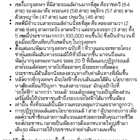
เขตในกรุงเทพฯ ที่มีสายรถเมล์ผ่านมากที่สุด คือราชเทวี (64
ลัดวงจรมากที่สุด
เมื่อแยกท่องเที่ยวออกจากกีฬา กระทรวง
สาย) รองลงมาคือ พระนคร (58 สาย) จตุจักร (57 สาย) ตาม
โลกใบเดียว สิทธิไม่เท่ากัน: กฎหมายการ
ด้วยพญาไท (47 สาย) และ ปทุมวัน (46 สาย)
Economy
ใหม่จะมีงบฯ ประมาณเท่าไร
เขตที่มีจำนวนสายรถเมล์ผ่านน้อยที่สุด คือ คลองสามวา (2
รับรองเพศของ Transgender ทั่วโลก
สาย) ทุ่งครุ ลาดกระบัง ลาดพร้าว และหนองจอก (3 สาย) ทั้ง
ประเทศไหนทำได้บ้าง?
5 เขตมีประชากรมากกว่า 100,000 คนขึ้นไป ซึ่งเป็นจำนวนที่
สวนสาธารณะและพื้นที่สีเขียวใน กทม. เพิ่ม
สูงเมื่อเปรียบเทียบกับเขตอื่นๆ ในกรุงเทพฯ
เมกะโปรเจ็กต์ของ กทม. ในช่วงที่มีการใช้
Future
ขึ้นและเข้าถึงได้มากน้อยแค่ไหน
ตั้งแต่แผนพัฒนากรุงเทพฯ ฉบับที่ 1 ที่วางแผนจะขยายโครง
สมุดจดการบ้าน ส.ก. 2569 : แต่ละเขตมี
งบคาบเกี่ยวในยุคชัชชาติ มีอะไร ใช้งบแค่
ข่ายและเพิ่มเส้นทางรถเมล์ให้ทั่วถึงมากขึ้น มาจนถึงแผน
ปัญหาอะไรที่ ส.ก. ต้องทำการบ้าน
พัฒนากรุงเทพมหานคร ระยะ 20 ปี ที่เริ่มแผนปฏิรูปรถเมล์
ไหน
สำรวจ Hate Speech ที่ถูกผลิตซ้ำผ่าน
สายรถเมล์ค่อยๆ หายไปทีละสายๆ มีระยะทางที่ลดลง
สังคมผู้สูงอายุไทย [ข้อมูลดิบ]
ประชาชนมีตัวเลือกน้อยลงสวนทางกับค่าเดินทางที่เพิ่มขึ้น
Database
วิดีโอ AI ในช่วงความขัดแย้งไทย-กัมพูชา
ขยะมูลฝอย 2568 [ข้อมูลดิบ]
หลังจากที่กรุงเทพฯ มีรถไฟฟ้าทั้งบนดินและใต้ดิน นโยบายการ
[ข้อมูลดิบ]
หาเสียงเพื่อแก้ปัญหา ‘ขนส่งสาธารณะ’ มักมุ่งเป้าไปที่
Vote62 ขอบคุณประชาชนที่ร่วม
‘รถไฟฟ้า’ มากกว่า ‘รถเมล์’ รถเมล์ถูกลดฐานะเป็นเพียงส่วน
ค่าฝุ่นในกรุงเทพฯ 2025 เทียบกับจำนวน
เสริมเพื่อให้ประชาชนเข้าถึงระบบรถไฟฟ้าได้มากขึ้นเพียง
สังเกตการณ์การเลือกตั้งชวนคุยกันถึงบท
สังคมผู้สูงอายุไทย [ข้อมูลดิบ]
Project
ควันบุหรี่ที่เข้าปอด [ข้อมูลดิบ]
สำรวจสังคมผู้สูงอายุไทย : 6 จังหวัดเป็น
เท่านั้น ทั้งที่รถเมล์นั้นมีความครอบคลุมกว่าและราคาถูกกว่า
เรียนที่เราได้รับจากเลือกตั้ง กรุงเทพฯ –
ขยะของคน กทม. ที่ยังถูกนำไปทิ้งที่
การปฏิรูปรถเมล์และนโยบายรถเมล์ 1 สาย 1 ผู้ประกอบการ เพื่อ
สังคมสูงวัยระดับสุดยอด และ 64 จังหวัดที่
Bangkok Index
ความเกลียดชังที่ขายได้ : สำรวจ Hate
ลดความซ้ำซ้อนสายการเดินรถและช่วยยกระดับคุณภาพชีวิต
พัทยา
ฉะเชิงเทรา นครปฐม และล่าสุดที่กาญจนบุรี
ตายมากกว่าเกิด
Bangkok Index 2022
ของประชาชน กลายเป็นเพียงการดึงเอกชนรายใหญ่เข้ามา
Speech ที่ถูกผลิตซ้ำผ่านวิดีโอ AI ในช่วง
เดินรถ เพิ่มภาระให้ประชาชนจ่ายค่าเดินทางแพงขึ้น
About Us
สำรวจเหตุไฟไหม้ในกรุงเทพฯ 2568
DEMO Thailand
ความขัดแย้งไทย-กัมพูชา
สำรวจเศรษฐกิจในกรุงเทพฯ ผ่าน