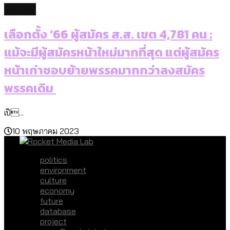
politics
เลือกตั้ง ’66 ผู้สมัคร ส.ส. เขต 4,781 คน :
แม้จะมีผู้สมัครหน้าใหม่มากที่สุด แต่ผู้สมัคร
หน้าเก่าชอบย้ายพรรคมากกว่าลงสมัคร
พรรคเดิม
เปิ...
10 พฤษภาคม 2023
politics
environment
culture
economy
future
database
project