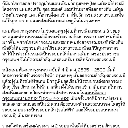
ก็มีมาโดยตลอด ปรากฏผ่านแผนพัฒนากรุงเทพฯ โดยแต่ละฉบับจะมี
โครงการ แผนส่งเสริม จุดประสงค์ และเป้าหมายที่แตกต่างกัน แต่จุด
ร่วมกันของทุกแผน คือการดึงคนเข้ามาใช้บริการขนส่งสาธารณะเพื่อ
แก้ปัญหาจราจร และส่งเสริมภาคเศรษฐกิจในกรุงเทพฯ
แผนพัฒนากรุงเทพฯ ในช่วงแรกๆ มุ่งไปที่การเพิ่มสายรถเมล์ ระยะ
ทาง และจำนวนรถเมล์เพื่อรองรับความต้องการของประชาชนที่เพิ่ม
มากขึ้น ขยายโครงข่ายถนน และระบบขนส่งสาธารณะระดับท้องถิ่น
เพื่อดึงให้ประชาชนหันมาใช้ขนส่งสาธารณะ เพื่อแก้ปัญหาจราจร
ทำให้ในช่วงนั้นรถเมล์เป็นระบบหลักในการเดินทางของประชาชน
กรุงเทพฯ จึงให้ความสำคัญและส่งเสริมประสิทธิภาพของรถเมล์
หลังแผนพัฒนากรุงเทพฯ ฉบับที่ 4 ปี พ.ศ. 2535 – 2539 เริ่มมี
โครงการก่อสร้างรถรางไฟฟ้า กรุงเทพฯ เริ่มลดความสำคัญของรถเมล์
แล้วมุ่งไปที่รถไฟฟ้าแทน มีการเพิ่มจุดเชื่อมให้ระบบขนส่งสาธารณะ
อื่นๆ เชื่อมเข้าหารถไฟฟ้ามากขึ้น ดึงให้เอกชนเข้ามามีบทบาทในการ
ส่งเสริมและขยายโครงข่ายขนส่งสาธารณะ ใน
แผนพัฒนา
กรุงเทพมหานคร 12 ปี (2552-2563)
เป็นครั้งแรกที่มีการแบ่งระบบ
ขนส่งสาธารณะออกเป็น 2 ส่วน คือระบบหลัก และระบบรอง โดยชูให้
ระบบรถบนรางเป็นระบบหลัก (รถไฟฟ้า) และให้ระบบรถบนถนน
(รถเมล์) เป็นระบบรอง
รวมถึงทำจุดเชื่อมต่อระหว่าง 2 ระบบ เพื่อดึงให้ประชาชนเข้าระบบ