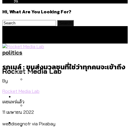
Hi, What Are You Looking For?
politics
รถเมล์ : ขนส่งมวลชนที่ใช่ว่าทุกคนจะเข้าถึง
Politics
Rocket Media Lab
By
Rocket Media Lab
สำรวจร่างงบปี 70 ของ กทม. สำนักการ
Environment
จราจรฯ เพิ่ม 150% มีเพียง 5 เขตที่งบเพิ่ม
เผยแพร่แล้ว
โดยเขตจตุจักรสูงสุด
11 เมษายน 2022
สำรวจเหตุไฟไหม้ในกรุงเทพฯ ส่วนใหญ่มา
Culture
webdisegnofr via Pixabay
จากไฟฟ้าลัดวงจร เขตจตุจักรเกิดไฟฟ้า