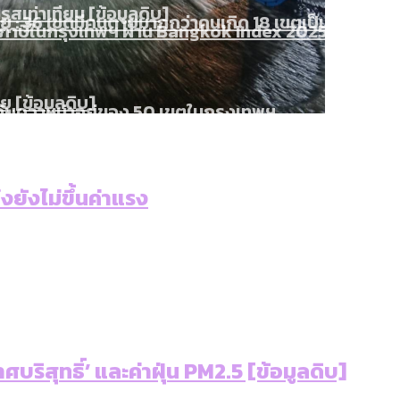
เท่าเทียม [ข้อมูลดิบ]
ายุ : 36 เขตมีคนตายมากกว่าคนเกิด 18 เขตเป็นสังคมผู้
ภาษีในกรุงเทพฯ ผ่าน Bangkok Index 2025
ุ [ข้อมูลดิบ]
ับความน่าอยู่ของ 50 เขตในกรุงเทพฯ
แต่ละเขตมีปัญหาอะไรที่ ส.ก. ต้องทำการบ้าน
4 ปี (2566-2569) ของ กทม. ในยุคชัชชาติ ลงเขตไหน ท
ใน กทม. [ข้อมูลดิบ]
ยังไม่ขึ้นค่าแรง
มสังเกตการณ์การเลือกตั้งชวนคุยกันถึงบทเรียนที่เรา
้ปัญหาให้คนที่อาศัยอยู่ในกรุงเทพฯ
บริสุทธิ์’ และค่าฝุ่น PM2.5 [ข้อมูลดิบ]