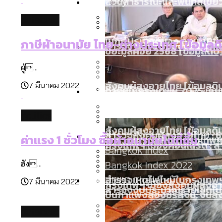
Economy
สวนสาธารณะและพื้นที่สีเขียว
database
เมกะโปรเจ็กต์ของ กทม. ในช่ว
ภาษีผ้าอนามัย ไทย-ต่างประเทศ [ข้อมูลด
Future
สำรวจ Hate Speech ที่ถูกผล
ขยะมูลฝอย 2568 [ข้อมูลดิบ
ผู้...
สังคมผู้สูงอายุไทย [ข้อมูลดิ
7 มีนาคม 2022
Database
ค่าฝุ่นในกรุงเทพฯ 2025 เทียบ
ความเกลียดชังที่ขายได้ : ส
ขยะของคน กทม. ที่ยังถูกนำไป
เมื่อแยกท่องเที่ยวออกจากก
politics
สังคมผู้สูงอายุไทย [ข้อมูลดิ
Project
สำรวจสังคมผู้สูงอายุไทย : 6
ค่าแรง 1 ชั่วโมง ซื้อผ้าอนามัยได้กี่ชิ้น
สำรวจเศรษฐกิจในกรุงเทพฯ
กรุงเทพฯ เมืองคอนเสิร์ต :
Bangkok Index
Bangkok Index 2022
ฮัง...
About Us
สำรวจเหตุไฟไหม้ในกรุงเทพฯ
DEMO Thailand
7 มีนาคม 2022
กรุงเทพฯ เมืองสังคมผู้สูงอาย
สำรวจงบประมาณรายเขตในก
ปีนกำแพงส่องซีรีส์จีน: จี
database