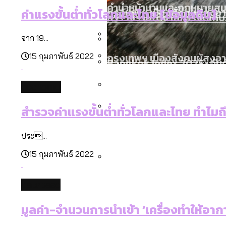
คำนำหน้านามและกฎหมายสมรส
กรุงเทพฯ เมืองสังคมผู้สูงอ
ค่าแรงขั้นต่ำทั่วโลกและไทย [ข้อมูลดิบ]
สำรวจรายได้จากการจัดเก็บ
จาก 19...
กรุงเทพฯ เมืองสังคมผู้สูงอาย
15 กุมภาพันธ์ 2022
Bangkok Index 2025 : อันด
สมุดจดการบ้าน ส.ก. 2569 : 
งบระบายน้ำ-ป้องกันน้ำท่วม 
economy
สวนสาธารณะและพื้นที่สีเขียว
สำรวจค่าแรงขั้นต่ำทั่วโลกและไทย ทำไมถึง
Vote62 ขอบคุณประชาชนที่ร่ว
ประ...
15 กุมภาพันธ์ 2022
กทม. มีอำนาจแค่ไหน ในการแก
database
มูลค่า-จำนวนการนำเข้า ‘เครื่องทำให้อากาศ