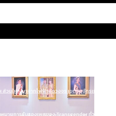
สำนักการจราจรฯ เพิ่ม 150% มีเพียง 5 เขตที่งบเพิ่ม โ
 ส่วนใหญ่มาจากไฟฟ้าลัดวงจร เขตจตุจักรเกิดไฟฟ้าล
น: กฎหมายการรับรองเพศของ Transgender ทั่วโลก ประเ