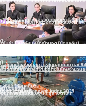
ใน กทม. เพิ่มขึ้นและเข้าถึงได้มากน้อยแค่ไหน
งที่มีการใช้งบคาบเกี่ยวในยุคชัชชาติ มีอะไร ใช้งบแค่ไ
ิบ]
ิตซ้ำผ่านวิดีโอ AI ในช่วงความขัดแย้งไทย-กัมพูชา [ข้
]
บ]
กับจำนวนควันบุหรี่ที่เข้าปอด [ข้อมูลดิบ]
ำรวจ Hate Speech ที่ถูกผลิตซ้ำผ่านวิดีโอ AI ในช่วงคว
ทิ้งที่ ฉะเชิงเทรา นครปฐม และล่าสุดที่กาญจนบุรี
ีฬา กระทรวงใหม่จะมีงบฯ ประมาณเท่าไร
บ]
 จังหวัดเป็นสังคมสูงวัยระดับสุดยอด และ 64 จังหวัดที
 ผ่าน Bangkok Index 2025
 สำรวจคอนเสิร์ตและแฟนมีตติ้งในไทยจำนวน 526 งาน ตั
 2568 [ข้อมูลดิบ]
ุ [ข้อมูลดิบ]
รุงเทพฯ ผ่าน Bangkok Index 2025
นส่งออกภาพลักษณ์แบบไหนสู่สายตาโลก