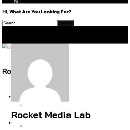
Hi, What Are You Looking For?
Politics
Rocket Media Lab
สำรวจร่างงบปี 70 ของ กทม. สำนักการ
Environment
จราจรฯ เพิ่ม 150% มีเพียง 5 เขตที่งบเพิ่ม
โดยเขตจตุจักรสูงสุด
Rocket Media Lab
สำรวจเหตุไฟไหม้ในกรุงเทพฯ ส่วนใหญ่มา
Culture
จากไฟฟ้าลัดวงจร เขตจตุจักรเกิดไฟฟ้า