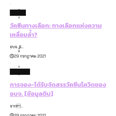
[ข้อมูลดิบ]
Bangkok Index 2025
กทม. มีอำนาจแค่ไหน ในการแก้ปัญหาให้คน
งบระบายน้ำ-ป้องกันน้ำท่วม 4 ปี (2566-
กรุงเทพฯ เมืองสังคมผู้สูงอายุ [ข้อมูลดิบ]
politics
ที่อาศัยอยู่ในกรุงเทพฯ
2569) ของ กทม. ในยุคชัชชาติ ลงเขตไหน
กรุงเทพฯ เมืองคอนเสิร์ต : สำรวจ
ทำอะไรบ้าง
วัคซีนทางเลือก: ทางเลือกแห่งความ
คำนำหน้านามและกฎหมายสมรสเท่าเทียม
คอนเสิร์ตและแฟนมีตติ้งในไทยจำนวน 526
สำรวจงบประมาณรายเขตในกรุงเทพฯ
เหลื่อมล้ำ?
[ข้อมูลดิบ]
งาน ตั้งแต่ปี 2023-2024
ผ่าน Bangkok Index 2025
กรุงเทพฯ เมืองสังคมผู้สูงอายุ : 36 เขตมี
คนตายมากกว่าคนเกิด 18 เขตเป็นสังคมผู้
อบจ. &...
สูงอายุระดับสุดยอด
29 กรกฎาคม 2021
กรุงเทพฯ เมืองสังคมผู้สูงอายุ [ข้อมูลดิบ]
ปีนกำแพงส่องซีรีส์จีน: จีนส่งออกภาพ
สำรวจรายได้จากการจัดเก็บภาษีใน
ลักษณ์แบบไหนสู่สายตาโลก
กรุงเทพฯ ผ่าน Bangkok Index 2025
database
Bangkok Index 2025 : อันดับความน่าอยู่
การจอง-ได้รับจัดสรรวัคซีนโควิดของ
ของ 50 เขตในกรุงเทพฯ
สวนสาธารณะและพื้นที่สีเขียวใน กทม.
อบจ. [ข้อมูลดิบ]
[ข้อมูลดิบ]
จาก...
29 กรกฎาคม 2021