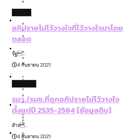
ลัดวงจรมากที่สุด
เมื่อแยกท่องเที่ยวออกจากกีฬา กระทรวง
politics
โลกใบเดียว สิทธิไม่เท่ากัน: กฎหมายการ
Economy
ใหม่จะมีงบฯ ประมาณเท่าไร
รับรองเพศของ Transgender ทั่วโลก
อภิปรายไม่ไว้วางใจที่ไว้วางใจมาโดย
ประเทศไหนทำได้บ้าง?
ตลอด
สวนสาธารณะและพื้นที่สีเขียวใน กทม. เพิ่ม
เมกะโปรเจ็กต์ของ กทม. ในช่วงที่มีการใช้
Future
ขึ้นและเข้าถึงได้มากน้อยแค่ไหน
สมุดจดการบ้าน ส.ก. 2569 : แต่ละเขตมี
งบคาบเกี่ยวในยุคชัชชาติ มีอะไร ใช้งบแค่
รัฐ...
ปัญหาอะไรที่ ส.ก. ต้องทำการบ้าน
ไหน
4 กันยายน 2021
สำรวจ Hate Speech ที่ถูกผลิตซ้ำผ่าน
สังคมผู้สูงอายุไทย [ข้อมูลดิบ]
Database
วิดีโอ AI ในช่วงความขัดแย้งไทย-กัมพูชา
ขยะมูลฝอย 2568 [ข้อมูลดิบ]
database
[ข้อมูลดิบ]
Vote62 ขอบคุณประชาชนที่ร่วม
ค่าฝุ่นในกรุงเทพฯ 2025 เทียบกับจำนวน
รมว./รมช.ที่ถูกอภิปรายไม่ไว้วางใจ
สังเกตการณ์การเลือกตั้งชวนคุยกันถึงบท
สังคมผู้สูงอายุไทย [ข้อมูลดิบ]
Project
ควันบุหรี่ที่เข้าปอด [ข้อมูลดิบ]
สำรวจสังคมผู้สูงอายุไทย : 6 จังหวัดเป็น
ตั้งแต่ปี 2535-2564 [ข้อมูลดิบ]
เรียนที่เราได้รับจากเลือกตั้ง กรุงเทพฯ –
ขยะของคน กทม. ที่ยังถูกนำไปทิ้งที่
สังคมสูงวัยระดับสุดยอด และ 64 จังหวัดที่
Bangkok Index
ความเกลียดชังที่ขายได้ : สำรวจ Hate
พัทยา
ฉะเชิงเทรา นครปฐม และล่าสุดที่กาญจนบุรี
ตายมากกว่าเกิด
Bangkok Index 2022
Speech ที่ถูกผลิตซ้ำผ่านวิดีโอ AI ในช่วง
สำร...
About Us
สำรวจเหตุไฟไหม้ในกรุงเทพฯ 2568
DEMO Thailand
ความขัดแย้งไทย-กัมพูชา
สำรวจเศรษฐกิจในกรุงเทพฯ ผ่าน
4 กันยายน 2021