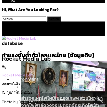
Hi, What Are You Looking For?
database
ค่าแรงขั้นต่ำทั่วโลกและไทย [ข้อมูลดิบ]
Politics
Rocket Media Lab
By
Rocket Media Lab
Environment
เผยแพร่แล้ว
15 กุมภาพันธ์ 2022
สำรวจเหตุไฟไหม้ในกรุงเทพฯ ส่วนใหญ่มา
Culture
Photo by Daniel Pastor from Pexels
จากไฟฟ้าลัดวงจร เขตจตุจักรเกิดไฟฟ้า