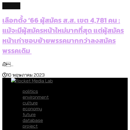
politics
เลือกตั้ง ’66 ผู้สมัคร ส.ส. เขต 4,781 คน :
แม้จะมีผู้สมัครหน้าใหม่มากที่สุด แต่ผู้สมัคร
หน้าเก่าชอบย้ายพรรคมากกว่าลงสมัคร
พรรคเดิม
เปิ...
10 พฤษภาคม 2023
politics
environment
culture
economy
future
database
project