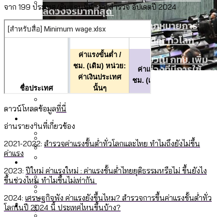
จาก 199 ประเทศ/ดินแดนที่ทำการสำรวจ อัปเดตปี 2024
ลัดวงจรมากที่สุด
โลกใบเดียว สิทธิไม่เท่ากัน: กฎหมายการ
Economy
รับรองเพศของ Transgender ทั่วโลก
ประเทศไหนทำได้บ้าง?
สวนสาธารณะและพื้นที่สีเขียวใน กทม. เพิ่ม
เมกะโปรเจ็กต์ของ กทม. ในช่วงที่มีการใช้
Future
ขึ้นและเข้าถึงได้มากน้อยแค่ไหน
งบคาบเกี่ยวในยุคชัชชาติ มีอะไร ใช้งบแค่
สำรวจร่างงบปี 70 ของ กทม. สำนักการ
ไหน
สำรวจ Hate Speech ที่ถูกผลิตซ้ำผ่าน
จราจรฯ เพิ่ม 150% มีเพียง 5 เขตที่งบเพิ่ม
ดาวน์โหลดข้อมูล
ที่นี่
สังคมผู้สูงอายุไทย [ข้อมูลดิบ]
Database
วิดีโอ AI ในช่วงความขัดแย้งไทย-กัมพูชา
โดยเขตจตุจักรสูงสุด
ขยะมูลฝอย 2568 [ข้อมูลดิบ]
อ่านรายงานที่เกี่ยวข้อง
[ข้อมูลดิบ]
2021-2022:
สำรวจค่าแรงขั้นต่ำทั่วโลกและไทย ทำไมถึงยังไม่ขึ้น
ค่าฝุ่นในกรุงเทพฯ 2025 เทียบกับจำนวน
ค่าแรง
สังคมผู้สูงอายุไทย [ข้อมูลดิบ]
Project
ควันบุหรี่ที่เข้าปอด [ข้อมูลดิบ]
สำรวจสังคมผู้สูงอายุไทย : 6 จังหวัดเป็น
เมื่อแยกท่องเที่ยวออกจากกีฬา กระทรวง
ขยะของคน กทม. ที่ยังถูกนำไปทิ้งที่
2023:
ปีใหม่ ค่าแรงใหม่ : ค่าแรงขั้นต่ำไทยยุติธรรมหรือไม่ ขึ้นยังไง
สังคมสูงวัยระดับสุดยอด และ 64 จังหวัดที่
Bangkok Index
ความเกลียดชังที่ขายได้ : สำรวจ Hate
ขึ้นช่วงไหน ทำไมขึ้นไม่เท่ากัน
ใหม่จะมีงบฯ ประมาณเท่าไร
ฉะเชิงเทรา นครปฐม และล่าสุดที่กาญจนบุรี
ตายมากกว่าเกิด
Bangkok Index 2022
Speech ที่ถูกผลิตซ้ำผ่านวิดีโอ AI ในช่วง
2024:
เศรษฐกิจพัง ค่าแรงยังขึ้นไหม? สำรวจการขึ้นค่าแรงขั้นต่ำทั่ว
About Us
สำรวจเหตุไฟไหม้ในกรุงเทพฯ 2568
DEMO Thailand
โลกในปี 2024 นี้ ประเทศไหนขึ้นบ้าง?
ความขัดแย้งไทย-กัมพูชา
สำรวจเศรษฐกิจในกรุงเทพฯ ผ่าน