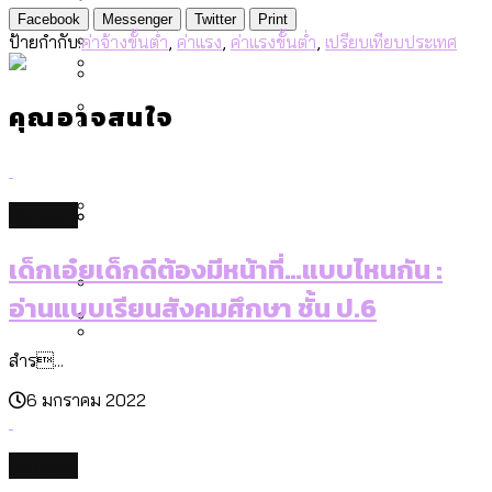
[ข้อมูลดิบ]
Bangkok Index 2025
Facebook
Messenger
Twitter
Print
สมุดจดการบ้าน ส.ก. 2569 : แต่ละเขตมี
งบระบายน้ำ-ป้องกันน้ำท่วม 4 ปี (2566-
ป้ายกำกับ:
ค่าจ้างขั้นต่ำ
,
ค่าแรง
,
ค่าแรงขั้นต่ำ
,
เปรียบเทียบประเทศ
กรุงเทพฯ เมืองสังคมผู้สูงอายุ [ข้อมูลดิบ]
ปัญหาอะไรที่ ส.ก. ต้องทำการบ้าน
2569) ของ กทม. ในยุคชัชชาติ ลงเขตไหน
กรุงเทพฯ เมืองคอนเสิร์ต : สำรวจ
ทำอะไรบ้าง
คุณอาจสนใจ
คำนำหน้านามและกฎหมายสมรสเท่าเทียม
คอนเสิร์ตและแฟนมีตติ้งในไทยจำนวน 526
สำรวจงบประมาณรายเขตในกรุงเทพฯ
[ข้อมูลดิบ]
งาน ตั้งแต่ปี 2023-2024
ผ่าน Bangkok Index 2025
กรุงเทพฯ เมืองสังคมผู้สูงอายุ : 36 เขตมี
Vote62 ขอบคุณประชาชนที่ร่วม
คนตายมากกว่าคนเกิด 18 เขตเป็นสังคมผู้
สังเกตการณ์การเลือกตั้งชวนคุยกันถึงบท
culture
สูงอายุระดับสุดยอด
เรียนที่เราได้รับจากเลือกตั้ง กรุงเทพฯ –
กรุงเทพฯ เมืองสังคมผู้สูงอายุ [ข้อมูลดิบ]
เด็กเอ๋ยเด็กดีต้องมีหน้าที่…แบบไหนกัน :
ปีนกำแพงส่องซีรีส์จีน: จีนส่งออกภาพ
สำรวจรายได้จากการจัดเก็บภาษีใน
พัทยา
ลักษณ์แบบไหนสู่สายตาโลก
กรุงเทพฯ ผ่าน Bangkok Index 2025
อ่านแบบเรียนสังคมศึกษา ชั้น ป.6
Bangkok Index 2025 : อันดับความน่าอยู่
สำร...
ของ 50 เขตในกรุงเทพฯ
สวนสาธารณะและพื้นที่สีเขียวใน กทม.
กทม. มีอำนาจแค่ไหน ในการแก้ปัญหาให้คน
[ข้อมูลดิบ]
6 มกราคม 2022
ที่อาศัยอยู่ในกรุงเทพฯ
culture