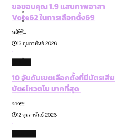
[ข้อมูลดิบ]
Bangkok Index 2025
ขอขอบคุณ 1.9 แสนภาพอาสา
กทม. มีอำนาจแค่ไหน ในการแก้ปัญหาให้คน
งบระบายน้ำ-ป้องกันน้ำท่วม 4 ปี (2566-
กรุงเทพฯ เมืองสังคมผู้สูงอายุ [ข้อมูลดิบ]
Vote62 ในการเลือกตั้ง69
ที่อาศัยอยู่ในกรุงเทพฯ
2569) ของ กทม. ในยุคชัชชาติ ลงเขตไหน
กรุงเทพฯ เมืองคอนเสิร์ต : สำรวจ
ทำอะไรบ้าง
คำนำหน้านามและกฎหมายสมรสเท่าเทียม
หลั...
คอนเสิร์ตและแฟนมีตติ้งในไทยจำนวน 526
สำรวจงบประมาณรายเขตในกรุงเทพฯ
[ข้อมูลดิบ]
13 กุมภาพันธ์ 2026
งาน ตั้งแต่ปี 2023-2024
ผ่าน Bangkok Index 2025
กรุงเทพฯ เมืองสังคมผู้สูงอายุ : 36 เขตมี
คนตายมากกว่าคนเกิด 18 เขตเป็นสังคมผู้
politics
สูงอายุระดับสุดยอด
กรุงเทพฯ เมืองสังคมผู้สูงอายุ [ข้อมูลดิบ]
ปีนกำแพงส่องซีรีส์จีน: จีนส่งออกภาพ
สำรวจรายได้จากการจัดเก็บภาษีใน
10 อันดับเขตเลือกตั้งที่มีบัตรเสีย
ลักษณ์แบบไหนสู่สายตาโลก
กรุงเทพฯ ผ่าน Bangkok Index 2025
บัตรโหวตโน มากที่สุด
Bangkok Index 2025 : อันดับความน่าอยู่
ของ 50 เขตในกรุงเทพฯ
สวนสาธารณะและพื้นที่สีเขียวใน กทม.
จาก...
[ข้อมูลดิบ]
12 กุมภาพันธ์ 2026
database