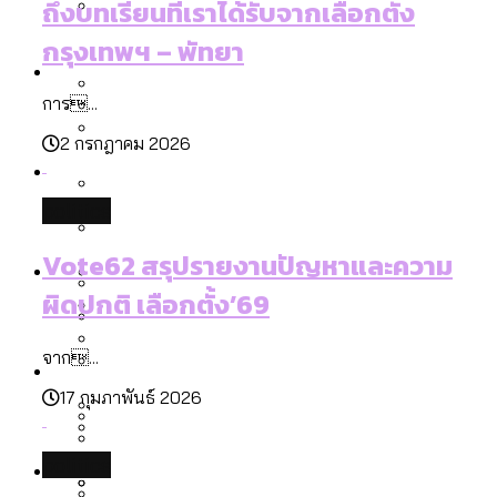
ถึงบทเรียนที่เราได้รับจากเลือกตั้ง
ลัดวงจรมากที่สุด
เมื่อแยกท่องเที่ยวออกจากกีฬา กระทรวง
กรุงเทพฯ – พัทยา
โลกใบเดียว สิทธิไม่เท่ากัน: กฎหมายการ
Economy
ใหม่จะมีงบฯ ประมาณเท่าไร
รับรองเพศของ Transgender ทั่วโลก
การ...
ประเทศไหนทำได้บ้าง?
สวนสาธารณะและพื้นที่สีเขียวใน กทม. เพิ่ม
2 กรกฎาคม 2026
เมกะโปรเจ็กต์ของ กทม. ในช่วงที่มีการใช้
Future
ขึ้นและเข้าถึงได้มากน้อยแค่ไหน
สมุดจดการบ้าน ส.ก. 2569 : แต่ละเขตมี
งบคาบเกี่ยวในยุคชัชชาติ มีอะไร ใช้งบแค่
ปัญหาอะไรที่ ส.ก. ต้องทำการบ้าน
politics
ไหน
สำรวจ Hate Speech ที่ถูกผลิตซ้ำผ่าน
สังคมผู้สูงอายุไทย [ข้อมูลดิบ]
Vote62 สรุปรายงานปัญหาและความ
Database
วิดีโอ AI ในช่วงความขัดแย้งไทย-กัมพูชา
ขยะมูลฝอย 2568 [ข้อมูลดิบ]
ผิดปกติ เลือกตั้ง’69
[ข้อมูลดิบ]
Vote62 ขอบคุณประชาชนที่ร่วม
ค่าฝุ่นในกรุงเทพฯ 2025 เทียบกับจำนวน
สังเกตการณ์การเลือกตั้งชวนคุยกันถึงบท
สังคมผู้สูงอายุไทย [ข้อมูลดิบ]
จาก...
Project
ควันบุหรี่ที่เข้าปอด [ข้อมูลดิบ]
สำรวจสังคมผู้สูงอายุไทย : 6 จังหวัดเป็น
เรียนที่เราได้รับจากเลือกตั้ง กรุงเทพฯ –
ขยะของคน กทม. ที่ยังถูกนำไปทิ้งที่
17 กุมภาพันธ์ 2026
สังคมสูงวัยระดับสุดยอด และ 64 จังหวัดที่
Bangkok Index
ความเกลียดชังที่ขายได้ : สำรวจ Hate
พัทยา
ฉะเชิงเทรา นครปฐม และล่าสุดที่กาญจนบุรี
ตายมากกว่าเกิด
Bangkok Index 2022
Speech ที่ถูกผลิตซ้ำผ่านวิดีโอ AI ในช่วง
politics
About Us
สำรวจเหตุไฟไหม้ในกรุงเทพฯ 2568
DEMO Thailand
ความขัดแย้งไทย-กัมพูชา
สำรวจเศรษฐกิจในกรุงเทพฯ ผ่าน