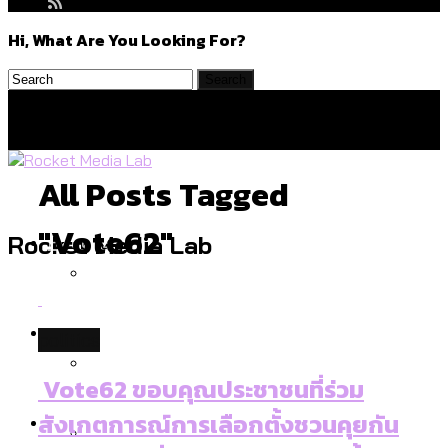
Hi, What Are You Looking For?
All Posts Tagged
"vote62"
Politics
Rocket Media Lab
สำรวจร่างงบปี 70 ของ กทม. สำนักการ
Environment
politics
จราจรฯ เพิ่ม 150% มีเพียง 5 เขตที่งบเพิ่ม
โดยเขตจตุจักรสูงสุด
Vote62 ขอบคุณประชาชนที่ร่วม
สำรวจเหตุไฟไหม้ในกรุงเทพฯ ส่วนใหญ่มา
Culture
สังเกตการณ์การเลือกตั้งชวนคุยกัน
จากไฟฟ้าลัดวงจร เขตจตุจักรเกิดไฟฟ้า