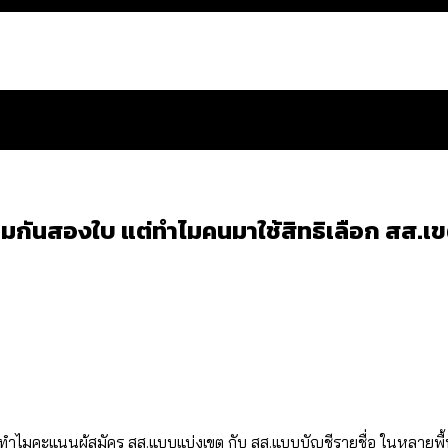
อมกันสองใบ แต่ทำไมคนมาใช้สิทธิเลือก สส.เขต 
สำนักการจราจรฯ เพิ่ม 150% มีเพียง 5 เขตที่งบเพิ่ม โ
 ส่วนใหญ่มาจากไฟฟ้าลัดวงจร เขตจตุจักรเกิดไฟฟ้าล
ีฬา กระทรวงใหม่จะมีงบฯ ประมาณเท่าไร
น: กฎหมายการรับรองเพศของ Transgender ทั่วโลก ประเ
ียวกัน แต่ทำไมคะแนนผู้สมัคร สส.แบบแบ่งเขต กับ สส.แบบบัญชีรายชื่อ ในหลา