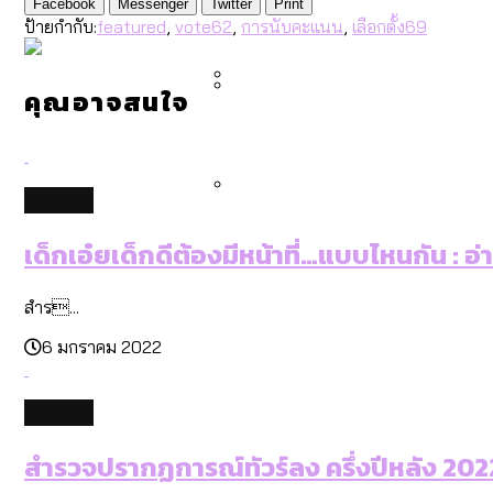
Facebook
Messenger
Twitter
Print
คำนำหน้านามและกฎหมายสมรส
กรุงเทพฯ เมืองสังคมผู้สูงอ
ป้ายกำกับ:
featured
,
vote62
,
การนับคะแนน
,
เลือกตั้ง69
สำรวจรายได้จากการจัดเก็บ
คุณอาจสนใจ
กรุงเทพฯ เมืองสังคมผู้สูงอาย
Bangkok Index 2025 : อันด
culture
สวนสาธารณะและพื้นที่สีเขียว
เด็กเอ๋ยเด็กดีต้องมีหน้าที่…แบบไหนกัน : อ
สำร...
6 มกราคม 2022
culture
สำรวจปรากฏการณ์ทัวร์ลง ครึ่งปีหลัง 2022: