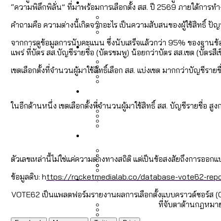
Economy
สวนสาธารณะและพื้นที่สีเขียว
สมุดจดการบ้าน ส.ก. 2569 : 
“ความพิลึกพิลั่น” ที่มาพร้อมการเลือกตั้ง สส. ปี 2569 ภายใต้กา
คำถามคือ ความต่างนี้เกิดจากอะไร เป็นความสับสนของผู้ใช้สิทธิ์
เมกะโปรเจ็กต์ของ กทม. ในช่ว
จากการดูข้อมูลการนับคะแนน ซึ่งนับเสร็จแล้วกว่า 95% ของฐานข้อมูล ก
Future
สำรวจ Hate Speech ที่ถูกผล
ขยะมูลฝอย 2568 [ข้อมูลดิบ
แพร่ ที่บัตร สส.บัญชีรายชื่อ (บัตรชมพู) น้อยกว่าบัตร สส.เขต (บัตร
Vote62 ขอบคุณประชาชนที่ร่ว
เขตเลือกตั้งที่จำนวนผู้มาใช้สิทธิ์เลือก สส. แบ่งเขต มากกว่าบัญชีรายช
สังคมผู้สูงอายุไทย [ข้อมูลดิ
Database
ค่าฝุ่นในกรุงเทพฯ 2025 เทียบ
ความเกลียดชังที่ขายได้ : ส
ขยะของคน กทม. ที่ยังถูกนำไป
กทม. มีอำนาจแค่ไหน ในการแก
ในอีกด้านหนึ่ง เขตเลือกตั้งที่จำนวนผู้มาใช้สิทธิ์ สส. บัญชีรายชื่อ สูง
สังคมผู้สูงอายุไทย [ข้อมูลดิ
Project
สำรวจสังคมผู้สูงอายุไทย : 6
สำรวจเศรษฐกิจในกรุงเทพฯ
กรุงเทพฯ เมืองคอนเสิร์ต :
งบระบายน้ำ-ป้องกันน้ำท่วม 
Bangkok Index
ตัวเลขเหล่านี้ไม่ใช่แค่ความต่างทางสถิติ แต่เป็นข้อสงสัยถึงการออ
Bangkok Index 2022
ข้อมูลดิบ: h
ttps://rocketmedialab.co/database-vote62-repo
About Us
สำรวจเหตุไฟไหม้ในกรุงเทพฯ
DEMO Thailand
กรุงเทพฯ เมืองสังคมผู้สูงอาย
สำรวจงบประมาณรายเขตในก
ปีนกำแพงส่องซีรีส์จีน: จี
VOTE62 เป็นแพลตฟอร์มรายงานผลการเลือกตั้งแบบคราวด์ซอร์ส (Cr
ที่จับตาด้านกฎหมา