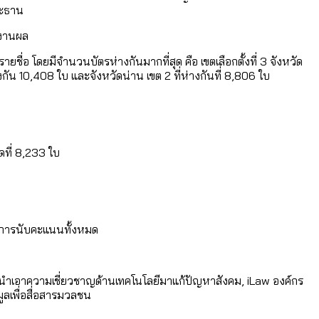
ระธาน
ยงานผล
หน
ยชื่อ โดยมีจำนวนบัตรห่างกันมากที่สุด คือ เขตเลือกตั้งที่ 3 จังหวัด
อมูลดิบ]
างกัน 10,408 ใบ และจังหวัดน่าน เขต 2 ที่ห่างกันที่ 8,806 ใบ
ได้รับจากเลือกตั้ง กรุงเทพฯ – พัทยา
ามขัดแย้งไทย-กัมพูชา
ุดที่ 8,233 ใบ
่ตายมากกว่าเกิด
้งแต่ปี 2023-2024
ำอะไรบ้าง
บวนการนับคะแนนทั้งหมด
นำเอาความเชี่ยวชาญด้านเทคโนโลยีมาแก้ปัญหาสังคม, iLaw องค์กร
ลเพื่อสื่อสารมวลชน