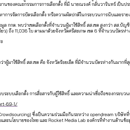
ใน กทม. เพิ่มขึ้นและเข้าถึงได้มากน้อยแค่ไหน
แต่ละเขตมีปัญหาอะไรที่ ส.ก. ต้องทำการบ้าน
รทำงานของคณะกรรมการการเลือกตั้ง ที่มี นายณรงค์ กลั่นวารินทร์ เป็นป
 ปัญหาการจัดการบัตรเลือกตั้ง หรือความผิดปกติในกระบวนการนับและรา
งที่มีการใช้งบคาบเกี่ยวในยุคชัชชาติ มีอะไร ใช้งบแค่ไ
กต. พบว่าเขตเลือกตั้งที่จำนวนผู้มาใช้สิทธิ์ สส.เขต สูงกว่า สส.บัญชีรา
ิตซ้ำผ่านวิดีโอ AI ในช่วงความขัดแย้งไทย-กัมพูชา [ข้
]
สีเขียว) ถึง 11,036 ใบ ตามมาด้วยจังหวัดศรีสะเกษ เขต 6 ที่จำนวนบัตรห่
มสังเกตการณ์การเลือกตั้งชวนคุยกันถึงบทเรียนที่เรา
ื่อ
บ]
กับจำนวนควันบุหรี่ที่เข้าปอด [ข้อมูลดิบ]
ำรวจ Hate Speech ที่ถูกผลิตซ้ำผ่านวิดีโอ AI ในช่วงคว
ทิ้งที่ ฉะเชิงเทรา นครปฐม และล่าสุดที่กาญจนบุรี
้ปัญหาให้คนที่อาศัยอยู่ในกรุงเทพฯ
กว่าผู้มาใช้สิทธิ์ สส.เขต คือ จังหวัดร้อยเอ็ด ที่มีจำนวนบัตรห่างกันมากที่ส
บ]
 จังหวัดเป็นสังคมสูงวัยระดับสุดยอด และ 64 จังหวัดที
 ผ่าน Bangkok Index 2025
 สำรวจคอนเสิร์ตและแฟนมีตติ้งในไทยจำนวน 526 งาน ตั
4 ปี (2566-2569) ของ กทม. ในยุคชัชชาติ ลงเขตไหน ท
กแบบระบบเลือกตั้ง การสื่อสารกับผู้ใช้สิทธิ์ และความน่าเชื่อถือของกระ
rt-69-1/
 2568 [ข้อมูลดิบ]
ุ [ข้อมูลดิบ]
รุงเทพฯ ผ่าน Bangkok Index 2025
นส่งออกภาพลักษณ์แบบไหนสู่สายตาโลก
owdsourcing) ซึ่งเป็นความร่วมมือกันระหว่าง opendream บริษัทที่
ยและนโยบายของไทย และ Rocket Media Lab องค์กรที่ทำงานด้านข้อมู