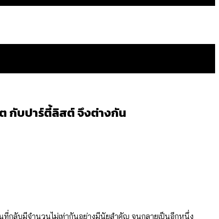
กับปาร์ตี้ลิสต์ จึงต่างกัน
ดยเขตจตุจักรสูงสุด
ัดวงจรมากที่สุด
ทศไหนทำได้บ้าง?
ยพื้นที่กลับมีจำนวนไม่เท่ากันอย่างมีนัยสำคัญ จนกลายเป็นอีกหนึ่ง