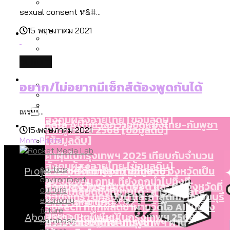
ลัดวงจรมากที่สุด
sexual consent ห&#...
เมื่อแยกท่องเที่ยวออกจากกีฬา กระทรวง
โลกใบเดียว สิทธิไม่เท่ากัน: กฎหมายการ
Economy
ใหม่จะมีงบฯ ประมาณเท่าไร
15 พฤษภาคม 2021
รับรองเพศของ Transgender ทั่วโลก
ประเทศไหนทำได้บ้าง?
สวนสาธารณะและพื้นที่สีเขียวใน กทม. เพิ่ม
culture
เมกะโปรเจ็กต์ของ กทม. ในช่วงที่มีการใช้
Future
ขึ้นและเข้าถึงได้มากน้อยแค่ไหน
สมุดจดการบ้าน ส.ก. 2569 : แต่ละเขตมี
อยาก/ไม่อยากมีเซ็กส์ต้องพูดกันได้
งบคาบเกี่ยวในยุคชัชชาติ มีอะไร ใช้งบแค่
ปัญหาอะไรที่ ส.ก. ต้องทำการบ้าน
ไหน
สำรวจ Hate Speech ที่ถูกผลิตซ้ำผ่าน
เพร...
สังคมผู้สูงอายุไทย [ข้อมูลดิบ]
Database
วิดีโอ AI ในช่วงความขัดแย้งไทย-กัมพูชา
ขยะมูลฝอย 2568 [ข้อมูลดิบ]
15 พฤษภาคม 2021
[ข้อมูลดิบ]
More Posts
ค่าฝุ่นในกรุงเทพฯ 2025 เทียบกับจำนวน
สังคมผู้สูงอายุไทย [ข้อมูลดิบ]
Project
ควันบุหรี่ที่เข้าปอด [ข้อมูลดิบ]
สำรวจสังคมผู้สูงอายุไทย : 6 จังหวัดเป็น
politics
ขยะของคน กทม. ที่ยังถูกนำไปทิ้งที่
environment
สังคมสูงวัยระดับสุดยอด และ 64 จังหวัดที่
Bangkok Index
ความเกลียดชังที่ขายได้ : สำรวจ Hate
culture
ฉะเชิงเทรา นครปฐม และล่าสุดที่กาญจนบุรี
ตายมากกว่าเกิด
Bangkok Index 2022
economy
Speech ที่ถูกผลิตซ้ำผ่านวิดีโอ AI ในช่วง
future
About Us
สำรวจเหตุไฟไหม้ในกรุงเทพฯ 2568
DEMO Thailand
ความขัดแย้งไทย-กัมพูชา
สำรวจเศรษฐกิจในกรุงเทพฯ ผ่าน
database