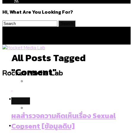
Hi, What Are You Looking For?
All Posts Tagged
"consent"
Politics
Rocket Media Lab
สำรวจร่างงบปี 70 ของ กทม. สำนักการ
Environment
culture
จราจรฯ เพิ่ม 150% มีเพียง 5 เขตที่งบเพิ่ม
โดยเขตจตุจักรสูงสุด
ผลสำรวจความคิดเห็นเรื่อง Sexual
สำรวจเหตุไฟไหม้ในกรุงเทพฯ ส่วนใหญ่มา
Culture
Consent [ข้อมูลดิบ]
จากไฟฟ้าลัดวงจร เขตจตุจักรเกิดไฟฟ้า