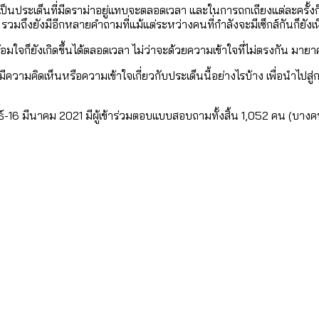
ใน กทม. เพิ่มขึ้นและเข้าถึงได้มากน้อยแค่ไหน
แต่ละเขตมีปัญหาอะไรที่ ส.ก. ต้องทำการบ้าน
นประเด็นที่มีดราม่าอยู่แทบจะตลอดเวลา และในการถกเถียงแต่ละครั้งก็ส
มถึงยังมีอีกหลายคำถามที่แม้แต่ระหว่างคนที่กำลังจะมีเซ็กส์กันก็ยังเ
มใจก็ยังเกิดขึ้นได้ตลอดเวลา ไม่ว่าจะด้วยความเข้าใจที่ไม่ตรงกัน มายาค
งที่มีการใช้งบคาบเกี่ยวในยุคชัชชาติ มีอะไร ใช้งบแค่ไ
ิตซ้ำผ่านวิดีโอ AI ในช่วงความขัดแย้งไทย-กัมพูชา [ข้
]
ามคิดเห็นหรือความเข้าใจเกี่ยวกับประเด็นนี้อย่างไรบ้าง เพื่อนำไปสู่ก
มสังเกตการณ์การเลือกตั้งชวนคุยกันถึงบทเรียนที่เรา
-16 มีนาคม 2021 มีผู้เข้าร่วมตอบแบบสอบถามทั้งสิ้น 1,052 คน (บ
บ]
กับจำนวนควันบุหรี่ที่เข้าปอด [ข้อมูลดิบ]
ำรวจ Hate Speech ที่ถูกผลิตซ้ำผ่านวิดีโอ AI ในช่วงคว
ทิ้งที่ ฉะเชิงเทรา นครปฐม และล่าสุดที่กาญจนบุรี
้ปัญหาให้คนที่อาศัยอยู่ในกรุงเทพฯ
บ]
 จังหวัดเป็นสังคมสูงวัยระดับสุดยอด และ 64 จังหวัดที
 ผ่าน Bangkok Index 2025
 สำรวจคอนเสิร์ตและแฟนมีตติ้งในไทยจำนวน 526 งาน ตั
4 ปี (2566-2569) ของ กทม. ในยุคชัชชาติ ลงเขตไหน ท
 2568 [ข้อมูลดิบ]
ุ [ข้อมูลดิบ]
รุงเทพฯ ผ่าน Bangkok Index 2025
นส่งออกภาพลักษณ์แบบไหนสู่สายตาโลก