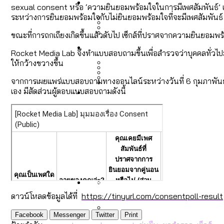
Economy
สวนสาธารณะและพื้นที่สีเขียว
สมุดจดการบ้าน ส.ก. 2569 : 
sexual consent หรือ ‘ความยินยอมพร้อมใจในการมีเพศสัมพันธ์’ เป็
ระหว่างการยินยอมพร้อมใจกับไม่ยินยอมพร้อมใจที่จะมีเพศสัมพันธ์ รว
ขณะที่การถกเถียงเกิดขึ้นแล้วดับไป เซ็กส์ที่ปราศจากความยินยอมพร้อ
เมกะโปรเจ็กต์ของ กทม. ในช่ว
Future
สำรวจ Hate Speech ที่ถูกผล
ขยะมูลฝอย 2568 [ข้อมูลดิบ
Rocket Media Lab จึงทำแบบสอบถามขึ้นเพื่อสำรวจว่าบุคคลทั่วไปมีคว
Vote62 ขอบคุณประชาชนที่ร่ว
ให้กว้างขวางขึ้น
จากการเผยแพร่แบบสอบถามทางออนไลน์ระหว่างวันที่ 6 กุมภาพันธ์
สังคมผู้สูงอายุไทย [ข้อมูลดิ
Database
ค่าฝุ่นในกรุงเทพฯ 2025 เทียบ
เอง มีสัดส่วนผู้ตอบแบบสอบถามดังนี้
ความเกลียดชังที่ขายได้ : ส
ขยะของคน กทม. ที่ยังถูกนำไป
กทม. มีอำนาจแค่ไหน ในการแก
สังคมผู้สูงอายุไทย [ข้อมูลดิ
Project
สำรวจสังคมผู้สูงอายุไทย : 6
สำรวจเศรษฐกิจในกรุงเทพฯ
กรุงเทพฯ เมืองคอนเสิร์ต :
งบระบายน้ำ-ป้องกันน้ำท่วม 
Bangkok Index
Bangkok Index 2022
About Us
สำรวจเหตุไฟไหม้ในกรุงเทพฯ
DEMO Thailand
กรุงเทพฯ เมืองสังคมผู้สูงอาย
สำรวจงบประมาณรายเขตในก
ปีนกำแพงส่องซีรีส์จีน: จี
ดาวน์โหลดข้อมูลได้ที่
https://tinyurl.com/consentpoll-result
Facebook
Messenger
Twitter
Print