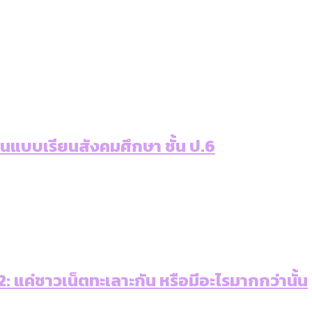
เท่าเทียม [ข้อมูลดิบ]
ายุ : 36 เขตมีคนตายมากกว่าคนเกิด 18 เขตเป็นสังคมผู้
ภาษีในกรุงเทพฯ ผ่าน Bangkok Index 2025
ุ [ข้อมูลดิบ]
ับความน่าอยู่ของ 50 เขตในกรุงเทพฯ
่านแบบเรียนสังคมศึกษา ชั้น ป.6
ใน กทม. [ข้อมูลดิบ]
 แค่ชาวเน็ตทะเลาะกัน หรือมีอะไรมากกว่านั้น