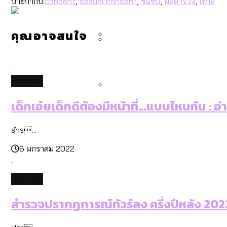
ป้ายกำกับ:
consent
,
sexual consent
,
ข่มขืน
,
ผลสำรวจ
,
เซ็กส์
คำนำหน้านามและกฎหมายสมรส
กรุงเทพฯ เมืองสังคมผู้สูงอ
สำรวจรายได้จากการจัดเก็บ
คุณอาจสนใจ
กรุงเทพฯ เมืองสังคมผู้สูงอาย
Bangkok Index 2025 : อันด
culture
เด็กเอ๋ยเด็กดีต้องมีหน้าที่…แบบไหนกัน : อ
สวนสาธารณะและพื้นที่สีเขียว
สำร...
6 มกราคม 2022
culture
สำรวจปรากฏการณ์ทัวร์ลง ครึ่งปีหลัง 2022: