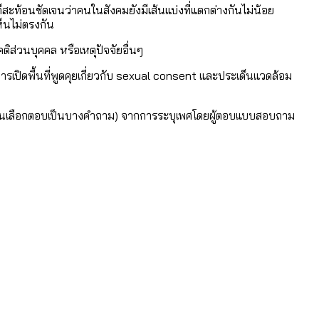
ะท้อนชัดเจนว่าคนในสังคมยังมีเส้นแบ่งที่แตกต่างกันไม่น้อย
ห็นไม่ตรงกัน
ติส่วนบุคคล หรือเหตุปัจจัยอื่นๆ
หน
อมูลดิบ]
ารเปิดพื้นที่พูดคุยเกี่ยวกับ sexual consent และประเด็นแวดล้อม
ได้รับจากเลือกตั้ง กรุงเทพฯ – พัทยา
างคนเลือกตอบเป็นบางคำถาม) จากการระบุเพศโดยผู้ตอบแบบสอบถาม
ามขัดแย้งไทย-กัมพูชา
่ตายมากกว่าเกิด
้งแต่ปี 2023-2024
ำอะไรบ้าง