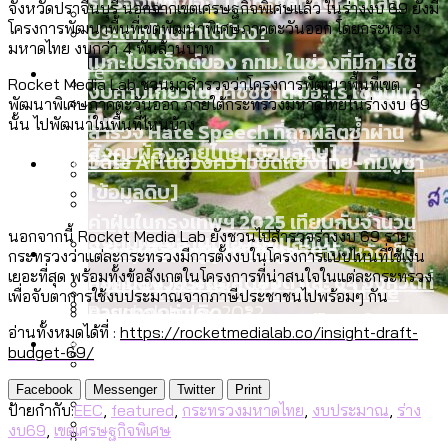
รับรองเพศของ Transgender ทั่วโลก
จังหวัดปราจีนบุรี นอกจากเขตเศรษฐกิจพิเศษแล้ว ในร่างงบ 69 ยังมี
ประเทศไหนทำได้บ้าง?
โครงการพัฒนาพื้นที่เขตพัฒนาพิเศษภาคตะวันออก โดยกระทรวง
มหาดไทย งบกว่า 4 พันล้านบาท
เมกะโปรเจ็กต์ของ กทม. ในช่วงที่มีการใช้
Future
สมุดจดการบ้าน ส.ก. 2569 : แต่ละเขตมี
Rocket Media Lab ชวนมาสำรวจว่าโครงการพัฒนาพื้นที่เขต
งบคาบเกี่ยวในยุคชัชชาติ มีอะไร ใช้งบแค่
พัฒนาพิเศษภาคตะวันออก ภายใต้กระทรวงมหาดไทยในร่างงบ 69
ปัญหาอะไรที่ ส.ก. ต้องทำการบ้าน
ไหน
นั้น ไปพัฒนาในพื้นที่ไหนบ้าง
สำรวจ Hate Speech ที่ถูกผลิตซ้ำผ่าน
สังคมผู้สูงอายุไทย [ข้อมูลดิบ]
Database
วิดีโอ AI ในช่วงความขัดแย้งไทย-กัมพูชา
[ข้อมูลดิบ]
Vote62 ขอบคุณประชาชนที่ร่วม
ค่าฝุ่นในกรุงเทพฯ 2025 เทียบกับจำนวน
นอกจากนี้ Rocket Media Lab ยังชวนไปสำรวจร่างงบ 69 ราย
สังเกตการณ์การเลือกตั้งชวนคุยกันถึงบท
สังคมผู้สูงอายุไทย [ข้อมูลดิบ]
Project
ควันบุหรี่ที่เข้าปอด [ข้อมูลดิบ]
สำรวจสังคมผู้สูงอายุไทย : 6 จังหวัดเป็น
กระทรวงว่าแต่ละกระทรวงมีการตั้งงบในโครงการแบบไหนที่ใช้เงิน
เรียนที่เราได้รับจากเลือกตั้ง กรุงเทพฯ –
เยอะที่สุด พร้อมทั้งข้อสังเกตในโครงการที่น่าสนใจในแต่ละกระทรวง
สังคมสูงวัยระดับสุดยอด และ 64 จังหวัดที่
Bangkok Index
ความเกลียดชังที่ขายได้ : สำรวจ Hate
เพื่อจับตาการใช้งบประมาณจากภาษีประชาชนไปพร้อมๆ กัน
พัทยา
ตายมากกว่าเกิด
Bangkok Index 2022
Speech ที่ถูกผลิตซ้ำผ่านวิดีโอ AI ในช่วง
อ่านทั้งหมดได้ที่ :
https://rocketmedialab.co/insight-draft-
About Us
สำรวจเหตุไฟไหม้ในกรุงเทพฯ 2568
DEMO Thailand
ความขัดแย้งไทย-กัมพูชา
สำรวจเศรษฐกิจในกรุงเทพฯ ผ่าน
budget-69/
สวนสาธารณะและพื้นที่สีเขียวใน กทม. เพิ่ม
[ข้อมูลดิบ]
Bangkok Index 2025
ขึ้นและเข้าถึงได้มากน้อยแค่ไหน
Facebook
Messenger
Twitter
Print
กทม. มีอำนาจแค่ไหน ในการแก้ปัญหาให้คน
กรุงเทพฯ เมืองสังคมผู้สูงอายุ [ข้อมูลดิบ]
ป้ายกำกับ:
EEC
,
featured
,
กระทรวงมหาดไทย
,
งบประมาณ
,
ร่าง
ที่อาศัยอยู่ในกรุงเทพฯ
งบ69
,
เขตเศรษฐกิจพิเศษ