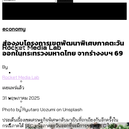
economy
ส่องงบโครงการเขตพัฒนาพิเศษภาคตะวัน
Politics
Rocket Media Lab
ออกในกระทรวงมหาดไทย จากร่างงบฯ 69
By
สำรวจร่างงบปี 70 ของ กทม. สำนักการ
Environment
จราจรฯ เพิ่ม 150% มีเพียง 5 เขตที่งบเพิ่ม
Rocket Media Lab
โดยเขตจตุจักรสูงสุด
เผยแพร่แล้ว
สำรวจเหตุไฟไหม้ในกรุงเทพฯ ส่วนใหญ่มา
Culture
31 พฤษภาคม 2025
จากไฟฟ้าลัดวงจร เขตจตุจักรเกิดไฟฟ้า
Photo by Ryutaro Uozumi on Unsplash
ลัดวงจรมากที่สุด
เมื่อแยกท่องเที่ยวออกจากกีฬา กระทรวง
โลกใบเดียว สิทธิไม่เท่ากัน: กฎหมายการ
ประเด็นเรื่องเขตเศรษฐกิจพิเศษกลับมาเป็นที่ถกเถียงกันอีกครั้งใน
Economy
ใหม่จะมีงบฯ ประมาณเท่าไร
กรณีภาคใต้ SEC หรือภาคตะวันออกที่จะมีการขยาย EEC ไปยัง