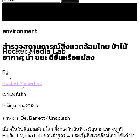
environment
สำรวจสถานการณ์สิ่งแวดล้อมไทย ป่าไม้
Politics
Rocket Media Lab
อากาศ น้ำ ขยะ ดีขึ้นหรือแย่ลง
By
สำรวจร่างงบปี 70 ของ กทม. สำนักการ
Environment
จราจรฯ เพิ่ม 150% มีเพียง 5 เขตที่งบเพิ่ม
Rocket Media Lab
โดยเขตจตุจักรสูงสุด
เผยแพร่แล้ว
สำรวจเหตุไฟไหม้ในกรุงเทพฯ ส่วนใหญ่มา
Culture
5 มิถุนายน 2025
จากไฟฟ้าลัดวงจร เขตจตุจักรเกิดไฟฟ้า
ภาพจาก Del Barrett/ Unsplash
ลัดวงจรมากที่สุด
เมื่อแยกท่องเที่ยวออกจากกีฬา กระทรวง
โลกใบเดียว สิทธิไม่เท่ากัน: กฎหมายการ
เนื่องในวันสิ่งแวดล้อมโลก ซึ่งตรงกับวันที่ 5 มิถุนายนของทุกปี
Economy
ใหม่จะมีงบฯ ประมาณเท่าไร
Rocket Media Lab ชวนสำรวจ 4 ประเด็นสิ่งแวดล้อมไทย ได้แก่ ป่า