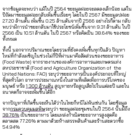
จากข้อมูลจะพบว่า แม้ในปี 2564 ขยะมูลฝอยจะลดลงเล็กน้อย แต่ใน
ปีถัดมาขยะมูลฝอยกลับเพิ่มขึ้นเรื่อยๆ โดยในปี 2567 มีขยะมูลปฝอย
27.20 ล้านตัน เพิ่มขึ้น 0.25 ล้านตันจากปี 2566 อย่างไรก็ตาม กลับ
พบว่ามีการนำขยะกลับมาใช้ประโยชน์เพิ่มขึ้นจาก 9.31 ล้านตัน ในปี
2566 เป็น 10.51 ล้านตัน ในปี 2567 หรือคิดเป็น 38.64% ของขยะ
ทั้งหมด
ทั้งนี้ นอกจากปริมาณขยะโดยรวมที่ยังคงเพิ่มขึ้นทุกปีแล้ว ปัญหา
ใหม่ที่กำลังเผชิญในช่วงไม่กี่ปีที่ผ่านมาคือสัดส่วนของขยะอาหาร
(Food Waste) จากรายงานขององค์การอาหารและเกษตรแห่ง
สหประชาชาติ (Food and Agriculture Organization of the
United Nations: FAO) ระบุว่าขยะอาหารเป็นองค์ประกอบที่ใหญ่
ที่สุดทั่วโลก อาหารประมาณหนึ่งในสามที่ผลิตเพื่อการบริโภคของ
มนุษย์ หรือ
1,300 ล้านตัน
สูญหายหรือสูญเสียไปในแต่ละปี และใน
อนาคตก็อาจจะเพิ่มขึ้นได้อีก
จากปัญหาที่เกิดขึ้นจะเห็นได้ว่าในไทยก็หนีไม่พ้นเช่นกัน โดยข้อมูล
จาก
กรมควบคุมมลพิษ
ระบุว่า ขยะมูลฝอยชุมชนในปี 2564 นั้นมีถึง
38.76%
เป็นขยะอาหาร โดยแหล่งกำเนิดขยะอาหารสูงสุดคือ
ตลาดสด 77.26% ตามมาด้วยห้างสรรพสินค้าและร้านสะดวกซื้อ
54.94%