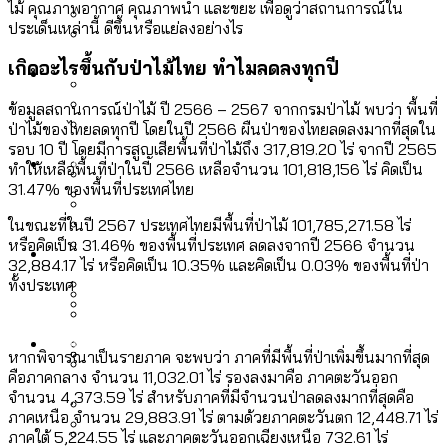
รับรองเพศของ Transgender ทั่วโลก
ไม้ คุณภาพอากาศ คุณภาพน้ำ และขยะ เพื่อดูว่าสถานการณ์ใน
ประเทศไหนทำได้บ้าง?
ประเด็นเหล่านี้ ดีขึ้นหรือแย่ลงอย่างไร
สวนสาธารณะและพื้นที่สีเขียวใน กทม. เพิ่ม
เมกะโปรเจ็กต์ของ กทม. ในช่วงที่มีการใช้
เกิดอะไรขึ้นกับป่าไม้ไทย ทำไมลดลงทุกปี
Future
ขึ้นและเข้าถึงได้มากน้อยแค่ไหน
สมุดจดการบ้าน ส.ก. 2569 : แต่ละเขตมี
งบคาบเกี่ยวในยุคชัชชาติ มีอะไร ใช้งบแค่
ปัญหาอะไรที่ ส.ก. ต้องทำการบ้าน
ข้อมูลสถานการณ์ป่าไม้ ปี 2566 – 2567 จากกรมป่าไม้ พบว่า พื้นที่
ไหน
สำรวจ Hate Speech ที่ถูกผลิตซ้ำผ่าน
ป่าไม้ของไทยลดทุกปี โดยในปี 2566 ผืนป่าของไทยลดลงมากที่สุดใน
สังคมผู้สูงอายุไทย [ข้อมูลดิบ]
รอบ 10 ปี โดยมีการสูญเสียพื้นที่ป่าไม้ถึง 317,819.20 ไร่ จากปี 2565
Database
วิดีโอ AI ในช่วงความขัดแย้งไทย-กัมพูชา
ขยะมูลฝอย 2568 [ข้อมูลดิบ]
ทำให้เหลือพื้นที่ป่าในปี 2566 เหลือจำนวน 101,818,156 ไร่ คิดเป็น
[ข้อมูลดิบ]
31.47% ของพื้นที่ประเทศไทย
Vote62 ขอบคุณประชาชนที่ร่วม
ค่าฝุ่นในกรุงเทพฯ 2025 เทียบกับจำนวน
ในขณะที่ในปี 2567 ประเทศไทยมีพื้นที่ป่าไม้ 101,785,271.58 ไร่
สังเกตการณ์การเลือกตั้งชวนคุยกันถึงบท
สังคมผู้สูงอายุไทย [ข้อมูลดิบ]
หรือคิดเป็น 31.46% ของพื้นที่ประเทศ ลดลงจากปี 2566 จำนวน
Project
ควันบุหรี่ที่เข้าปอด [ข้อมูลดิบ]
สำรวจสังคมผู้สูงอายุไทย : 6 จังหวัดเป็น
32,884.17 ไร่ หรือคิดเป็น 10.35% และคิดเป็น 0.03% ของพื้นที่ป่า
เรียนที่เราได้รับจากเลือกตั้ง กรุงเทพฯ –
ขยะของคน กทม. ที่ยังถูกนำไปทิ้งที่
สังคมสูงวัยระดับสุดยอด และ 64 จังหวัดที่
Bangkok Index
ทั้งประเทศ
ความเกลียดชังที่ขายได้ : สำรวจ Hate
พัทยา
ฉะเชิงเทรา นครปฐม และล่าสุดที่กาญจนบุรี
ตายมากกว่าเกิด
Bangkok Index 2022
Speech ที่ถูกผลิตซ้ำผ่านวิดีโอ AI ในช่วง
About Us
สำรวจเหตุไฟไหม้ในกรุงเทพฯ 2568
DEMO Thailand
ความขัดแย้งไทย-กัมพูชา
สำรวจเศรษฐกิจในกรุงเทพฯ ผ่าน
หากพิจารณาเป็นรายภาค จะพบว่า ภาคที่มีพื้นที่ป่าเพิ่มขึ้นมากที่สุด
[ข้อมูลดิบ]
คือภาคกลาง จำนวน 11,032.01 ไร่ รองลงมาคือ ภาคตะวันออก
Bangkok Index 2025
จำนวน 4,373.59 ไร่ สำหรับภาคที่มีจำนวนป่าลดลงมากที่สุดคือ
กทม. มีอำนาจแค่ไหน ในการแก้ปัญหาให้คน
งบระบายน้ำ-ป้องกันน้ำท่วม 4 ปี (2566-
กรุงเทพฯ เมืองสังคมผู้สูงอายุ [ข้อมูลดิบ]
ภาคเหนือ จำนวน 29,883.91 ไร่ ตามด้วยภาคตะวันตก 12,448.71 ไร่
ที่อาศัยอยู่ในกรุงเทพฯ
2569) ของ กทม. ในยุคชัชชาติ ลงเขตไหน
ภาคใต้ 5,224.55 ไร่ และภาคตะวันออกเฉียงเหนือ 732.61 ไร่