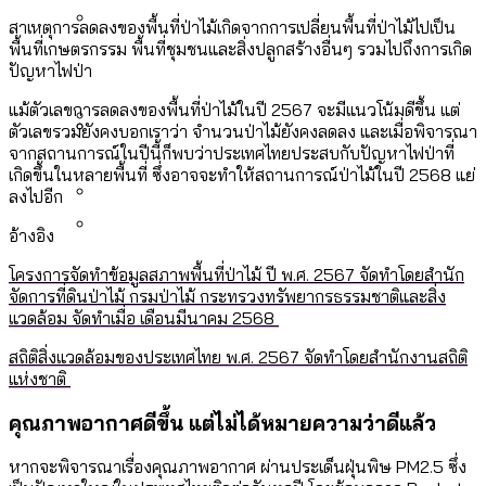
กรุงเทพฯ เมืองคอนเสิร์ต : สำรวจ
ทำอะไรบ้าง
คำนำหน้านามและกฎหมายสมรสเท่าเทียม
สาเหตุการลดลงของพื้นที่ป่าไม้เกิดจากการเปลี่ยนพื้นที่ป่าไม้ไปเป็น
คอนเสิร์ตและแฟนมีตติ้งในไทยจำนวน 526
สำรวจงบประมาณรายเขตในกรุงเทพฯ
พื้นที่เกษตรกรรม พื้นที่ชุมชนและสิ่งปลูกสร้างอื่นๆ รวมไปถึงการเกิด
[ข้อมูลดิบ]
งาน ตั้งแต่ปี 2023-2024
ผ่าน Bangkok Index 2025
กรุงเทพฯ เมืองสังคมผู้สูงอายุ : 36 เขตมี
ปัญหาไฟป่า
คนตายมากกว่าคนเกิด 18 เขตเป็นสังคมผู้
แม้ตัวเลขการลดลงของพื้นที่ป่าไม้ในปี 2567 จะมีแนวโน้มดีขึ้น แต่
สูงอายุระดับสุดยอด
ตัวเลขรวมยังคงบอกเราว่า จำนวนป่าไม้ยังคงลดลง และเมื่อพิจารณา
จากสถานการณ์ในปีนี้ก็พบว่าประเทศไทยประสบกับปัญหาไฟป่าที่
กรุงเทพฯ เมืองสังคมผู้สูงอายุ [ข้อมูลดิบ]
ปีนกำแพงส่องซีรีส์จีน: จีนส่งออกภาพ
สำรวจรายได้จากการจัดเก็บภาษีใน
เกิดขึ้นในหลายพื้นที่ ซึ่งอาจจะทำให้สถานการณ์ป่าไม้ในปี 2568 แย่
ลงไปอีก
ลักษณ์แบบไหนสู่สายตาโลก
กรุงเทพฯ ผ่าน Bangkok Index 2025
อ้างอิง
Bangkok Index 2025 : อันดับความน่าอยู่
ของ 50 เขตในกรุงเทพฯ
สวนสาธารณะและพื้นที่สีเขียวใน กทม.
โครงการจัดทำข้อมูลสภาพพื้นที่ป่าไม้ ปี พ.ศ. 2567 จัดทำโดยสำนัก
จัดการที่ดินป่าไม้ กรมป่าไม้ กระทรวงทรัพยากรธรรมชาติและสิ่ง
[ข้อมูลดิบ]
แวดล้อม จัดทำเมื่อ เดือนมีนาคม 2568
สถิติสิ่งแวดล้อมของประเทศไทย พ.ศ. 2567 จัดทำโดยสำนักงานสถิติ
แห่งชาติ
คุณภาพอากาศดีขึ้น แต่ไม่ได้หมายความว่าดีแล้ว
หากจะพิจารณาเรื่องคุณภาพอากาศ ผ่านประเด็นฝุ่นพิษ PM2.5 ซึ่ง