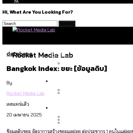
Hi, What Are You Looking For?
Politics
database
Rocket Media Lab
Bangkok Index: ขยะ [ข้อมูลดิบ]
สำรวจร่างงบปี 70 ของ กทม. 
Environment
By
Rocket Media Lab
สำรวจเหตุไฟไหม้ในกรุงเทพฯ
เผยแพร่แล้ว
Culture
เมื่อแยกท่องเที่ยวออกจากก
20 เมษายน 2025
โลกใบเดียว สิทธิไม่เท่ากั
ข้อมูลดิบขยะ อัตราการสร้างขยะมูลฝอย ต่อประชากร 1 คนในแต่ละเ