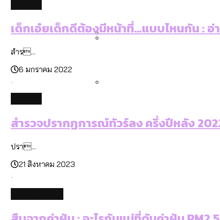
culture
คำนำหน้านามและกฎหมายสมรส
กรุงเทพฯ เมืองสังคมผู้สูงอ
สำรวจรายได้จากการจัดเก็บ
เด็กเอ๋ยเด็กดีต้องมีหน้าที่…แบบไหนกัน : อ
สำร...
กรุงเทพฯ เมืองสังคมผู้สูงอาย
Bangkok Index 2025 : อันด
6 มกราคม 2022
culture
สวนสาธารณะและพื้นที่สีเขียว
สำรวจปรากฏการณ์ทัวร์ลง ครึ่งปีหลัง 2022:
ปรา...
21 สิงหาคม 2023
environment
สืบจากค่าฝุ่น : อะไรกันแน่ที่ดันค่าฝุ่น PM2.5