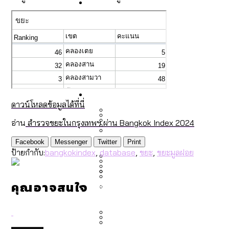
Economy
สวนสาธารณะและพื้นที่สีเขียว
สมุดจดการบ้าน ส.ก. 2569 : 
เมกะโปรเจ็กต์ของ กทม. ในช่ว
Future
สำรวจ Hate Speech ที่ถูกผล
ขยะมูลฝอย 2568 [ข้อมูลดิบ
Vote62 ขอบคุณประชาชนที่ร่ว
สังคมผู้สูงอายุไทย [ข้อมูลดิ
Database
ค่าฝุ่นในกรุงเทพฯ 2025 เทียบ
ความเกลียดชังที่ขายได้ : ส
ขยะของคน กทม. ที่ยังถูกนำไป
ดาวน์โหลดข้อมูลได้ที่นี่
กทม. มีอำนาจแค่ไหน ในการแก
อ่าน
สำรวจขยะในกรุงเทพฯ ผ่าน Bangkok Index 2024
สังคมผู้สูงอายุไทย [ข้อมูลดิ
Project
สำรวจสังคมผู้สูงอายุไทย : 6
สำรวจเศรษฐกิจในกรุงเทพฯ
Facebook
Messenger
Twitter
Print
กรุงเทพฯ เมืองคอนเสิร์ต :
ป้ายกำกับ:
bangkokindex
,
database
,
ขยะ
,
ขยะมูลฝอย
งบระบายน้ำ-ป้องกันน้ำท่วม 
Bangkok Index
Bangkok Index 2022
About Us
สำรวจเหตุไฟไหม้ในกรุงเทพฯ
DEMO Thailand
คุณอาจสนใจ
กรุงเทพฯ เมืองสังคมผู้สูงอาย
สำรวจงบประมาณรายเขตในก
ปีนกำแพงส่องซีรีส์จีน: จี