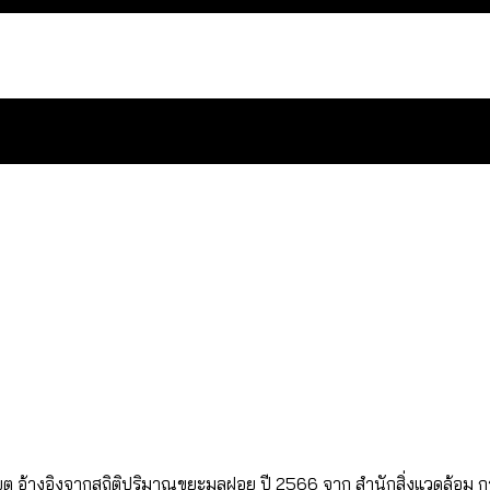
สำนักการจราจรฯ เพิ่ม 150% มีเพียง 5 เขตที่งบเพิ่ม โ
 ส่วนใหญ่มาจากไฟฟ้าลัดวงจร เขตจตุจักรเกิดไฟฟ้าล
ีฬา กระทรวงใหม่จะมีงบฯ ประมาณเท่าไร
น: กฎหมายการรับรองเพศของ Transgender ทั่วโลก ประเ
ขต อ้างอิงจากสถิติปริมาณขยะมูลฝอย ปี 2566 จาก สำนักสิ่งแวดล้อม