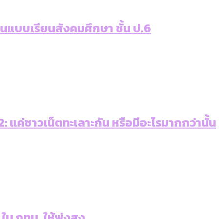
เท่าเทียม [ข้อมูลดิบ]
ายุ : 36 เขตมีคนตายมากกว่าคนเกิด 18 เขตเป็นสังคมผู้
ภาษีในกรุงเทพฯ ผ่าน Bangkok Index 2025
่านแบบเรียนสังคมศึกษา ชั้น ป.6
ุ [ข้อมูลดิบ]
ับความน่าอยู่ของ 50 เขตในกรุงเทพฯ
ใน กทม. [ข้อมูลดิบ]
 แค่ชาวเน็ตทะเลาะกัน หรือมีอะไรมากกว่านั้น
 ใน กทม. ให้พุ่งสูง