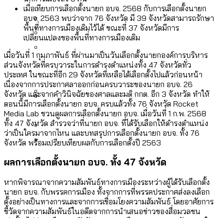
[ข้อมูลดิบ]
Bangkok Index 2025
เมื่อเทียบการเลือกตั้งนายก อบจ. 2568 กับการเลือกตั้งนายก
กทม. มีอำนาจแค่ไหน ในการแก้ปัญหาให้คน
งบระบายน้ำ-ป้องกันน้ำท่วม 4 ปี (2566-
อบจ. 2563 พบว่าจาก 76 จังหวัด มี 39 จังหวัดสามารถรักษา
กรุงเทพฯ เมืองสังคมผู้สูงอายุ [ข้อมูลดิบ]
พื้นที่ทางการเมืองเดิมไว้ได้ ขณะที่ 37 จังหวัดมีการ
ที่อาศัยอยู่ในกรุงเทพฯ
2569) ของ กทม. ในยุคชัชชาติ ลงเขตไหน
เปลี่ยนแปลงของพื้นที่ทางการเมืองเดิม
กรุงเทพฯ เมืองคอนเสิร์ต : สำรวจ
ทำอะไรบ้าง
คำนำหน้านามและกฎหมายสมรสเท่าเทียม
คอนเสิร์ตและแฟนมีตติ้งในไทยจำนวน 526
สำรวจงบประมาณรายเขตในกรุงเทพฯ
เมื่อวันที่ 1 กุมภาพันธ์ ที่ผ่านมาเป็นวันเลือกตั้งนายกองค์การบริหาร
[ข้อมูลดิบ]
ส่วนจังหวัดที่ครบวาระในการดำรงตำแหน่งทั้ง 47 จังหวัดทั่ว
งาน ตั้งแต่ปี 2023-2024
ผ่าน Bangkok Index 2025
กรุงเทพฯ เมืองสังคมผู้สูงอายุ : 36 เขตมี
ประเทศ ในขณะที่อีก 29 จังหวัดที่เหลือได้เลือกตั้งไปแล้วก่อนหน้า
คนตายมากกว่าคนเกิด 18 เขตเป็นสังคมผู้
เนื่องจากการประกาศลาออกก่อนครบวาระของนายก อบจ. 26
จังหวัด และจากคำวินิจฉัยของศาลและมติ กกต. อีก 3 จังหวัด ทำให้
สูงอายุระดับสุดยอด
ตอนนี้มีการเลือกตั้งนายก อบจ. ครบแล้วทั้ง 76 จังหวัด Rocket
กรุงเทพฯ เมืองสังคมผู้สูงอายุ [ข้อมูลดิบ]
Media Lab ชวนดูผลการเลือกตั้งนายก อบจ. เมื่อวันที่ 1 ก.พ. 2568
ปีนกำแพงส่องซีรีส์จีน: จีนส่งออกภาพ
สำรวจรายได้จากการจัดเก็บภาษีใน
ทั้ง 47 จังหวัด สำรวจว่าที่นายก อบจ. ที่ได้รับเลือกให้ดำรงตำแหน่ง
ลักษณ์แบบไหนสู่สายตาโลก
กรุงเทพฯ ผ่าน Bangkok Index 2025
ว่าเป็นใครมาจากไหน และบทสรุปการเลือกตั้งนายก อบจ. ทั้ง 76
จังหวัด พร้อมเปรียบเทียบผลกับการเลือกตั้งปี 2563
Bangkok Index 2025 : อันดับความน่าอยู่
ของ 50 เขตในกรุงเทพฯ
สวนสาธารณะและพื้นที่สีเขียวใน กทม.
ผลการเลือกตั้งนายก อบจ. ทั้ง 47 จังหวัด
[ข้อมูลดิบ]
หากพิจารณาจากความสัมพันธ์ทางการเมืองระหว่างผู้ได้รับเลือกตั้ง
นายก อบจ. กับพรรคการเมือง ทั้งจากการที่พรรคประกาศส่งลงเลือก
ตั้งอย่างเป็นทางการและจากการเชื่อมโยงความสัมพันธ์ โดยอาศัยการ
ชี้วัดจากความสัมพันธ์ในอดีตจากการนำเสนอข่าวของสื่อมวลชน