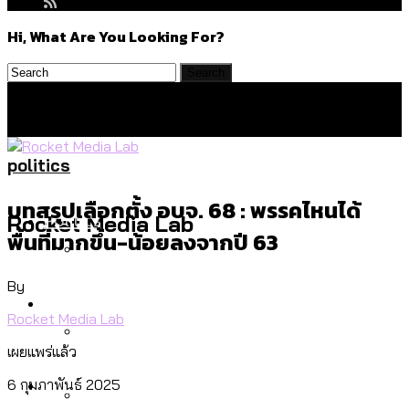
Hi, What Are You Looking For?
politics
บทสรุปเลือกตั้ง อบจ. 68 : พรรคไหนได้
Politics
Rocket Media Lab
พื้นที่มากขึ้น-น้อยลงจากปี 63
By
สำรวจร่างงบปี 70 ของ กทม. สำนักการ
Environment
จราจรฯ เพิ่ม 150% มีเพียง 5 เขตที่งบเพิ่ม
Rocket Media Lab
โดยเขตจตุจักรสูงสุด
เผยแพร่แล้ว
สำรวจเหตุไฟไหม้ในกรุงเทพฯ ส่วนใหญ่มา
Culture
6 กุมภาพันธ์ 2025
จากไฟฟ้าลัดวงจร เขตจตุจักรเกิดไฟฟ้า