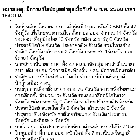
ลัดวงจรมากที่สุด
เมื่อแยกท่องเที่ยวออกจากกีฬา กระทรวง
หมายเหตุ: มีการแก้ไขข้อมูลล่าสุดเมื่อวันที่ 6 ก.พ. 2568 เวลา
โลกใบเดียว สิทธิไม่เท่ากัน: กฎหมายการ
19:00 น.
Economy
ใหม่จะมีงบฯ ประมาณเท่าไร
รับรองเพศของ Transgender ทั่วโลก
ในการเลือกตั้งนายก อบจ. เมื่อวันที่ 1 กุมภาพันธ์ 2568 ทั้ง 47
จังหวัด เพื่อไทยชนะการเลือกตั้งนายก อบจ. จำนวน 14 จังหวัด
ประเทศไหนทำได้บ้าง?
สวนสาธารณะและพื้นที่สีเขียวใน กทม. เพิ่ม
รองลงมาคือภูมิใจไทย 10 จังหวัด พลังประชารัฐ 6 จังหวัด
เมกะโปรเจ็กต์ของ กทม. ในช่วงที่มีการใช้
ประชาธิปัตย์ 3 จังหวัด ประชาชาติ 3 จังหวัด รวมไทยสร้าง
Future
ขึ้นและเข้าถึงได้มากน้อยแค่ไหน
สมุดจดการบ้าน ส.ก. 2569 : แต่ละเขตมี
ชาติ 3 จังหวัด กล้าธรรม 2 จังหวัด ประชาชน 1 จังหวัด และ
งบคาบเกี่ยวในยุคชัชชาติ มีอะไร ใช้งบแค่
อิสระ 1 จังหวัด
ปัญหาอะไรที่ ส.ก. ต้องทำการบ้าน
ไหน
หากนำว่าที่นายก อบจ. ทั้ง 47 คน มาจัดกลุ่ม พบว่าเป็นนายก
สำรวจ Hate Speech ที่ถูกผลิตซ้ำผ่าน
อบจ. เดิม 29 คน นักการเมืองท้องถิ่น 7 คน นักการเมืองระดับ
สังคมผู้สูงอายุไทย [ข้อมูลดิบ]
Database
วิดีโอ AI ในช่วงความขัดแย้งไทย-กัมพูชา
ชาติ 5 คน หน้าใหม่ 6 คน โดยในจำนวนนี้เป็นเครือญาติ
ขยะมูลฝอย 2568 [ข้อมูลดิบ]
นักการเมือง 4 คน
[ข้อมูลดิบ]
บทสรุปการเลือกตั้ง นายก อบจ. 76 จังหวัด พบว่าเพื่อไทยชนะ
Vote62 ขอบคุณประชาชนที่ร่วม
ค่าฝุ่นในกรุงเทพฯ 2025 เทียบกับจำนวน
การเลือกตั้ง จำนวน 25 จังหวัด รองลงมาคือภูมิใจไทย 21
สังเกตการณ์การเลือกตั้งชวนคุยกันถึงบท
สังคมผู้สูงอายุไทย [ข้อมูลดิบ]
จังหวัด พลังประชารัฐ 9 จังหวัด รวมไทยสร้างชาติ 6 จังหวัด
Project
ควันบุหรี่ที่เข้าปอด [ข้อมูลดิบ]
สำรวจสังคมผู้สูงอายุไทย : 6 จังหวัดเป็น
ประชาธิปัตย์ ชนะเลือกตั้ง 3 จังหวัด กล้าธรรม 3 จังหวัด
เรียนที่เราได้รับจากเลือกตั้ง กรุงเทพฯ –
ขยะของคน กทม. ที่ยังถูกนำไปทิ้งที่
สังคมสูงวัยระดับสุดยอด และ 64 จังหวัดที่
Bangkok Index
ประชาชาติ 3 จังหวัด ชาติไทยพัฒนา 2 จังหวัด ประชาชน 1
ความเกลียดชังที่ขายได้ : สำรวจ Hate
พัทยา
ฉะเชิงเทรา นครปฐม และล่าสุดที่กาญจนบุรี
จังหวัด และอิสระ 3 จังหวัด
ตายมากกว่าเกิด
Bangkok Index 2022
Speech ที่ถูกผลิตซ้ำผ่านวิดีโอ AI ในช่วง
นายก อบจ. เดิม สามารถกลับเข้ามาดำรงตำแหน่งได้ถึง 43 คน
About Us
สำรวจเหตุไฟไหม้ในกรุงเทพฯ 2568
DEMO Thailand
ในขณะที่ว่าที่นายก อบจ. หน้าใหม่ ทั้ง 7 คน เป็นเครือญาติ
ความขัดแย้งไทย-กัมพูชา
สำรวจเศรษฐกิจในกรุงเทพฯ ผ่าน
นักการเมืองถึง 3 คน