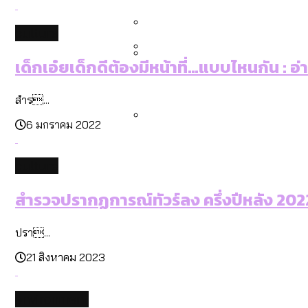
คำนำหน้านามและกฎหมายสมรส
กรุงเทพฯ เมืองสังคมผู้สูงอ
สำรวจรายได้จากการจัดเก็บ
culture
กทม. มีอำนาจแค่ไหน ในการแก
เด็กเอ๋ยเด็กดีต้องมีหน้าที่…แบบไหนกัน : อ
กรุงเทพฯ เมืองสังคมผู้สูงอาย
Bangkok Index 2025 : อันด
สำร...
6 มกราคม 2022
สวนสาธารณะและพื้นที่สีเขียว
culture
สำรวจปรากฏการณ์ทัวร์ลง ครึ่งปีหลัง 2022:
ปรา...
21 สิงหาคม 2023
environment