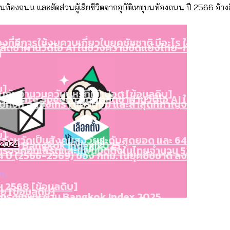
ใน กทม. เพิ่มขึ้นและเข้าถึงได้มากน้อยแค่ไหน
แต่ละเขตมีปัญหาอะไรที่ ส.ก. ต้องทำการบ้าน
หตุบนท้องถนน และสัดส่วนผู้เสียชีวิตจากอุบัติเหตุบนท้องถนน ปี 2566 อ้าง
งที่มีการใช้งบคาบเกี่ยวในยุคชัชชาติ มีอะไร ใช้งบแค่ไ
ิตซ้ำผ่านวิดีโอ AI ในช่วงความขัดแย้งไทย-กัมพูชา [ข้
]
บ]
กับจำนวนควันบุหรี่ที่เข้าปอด [ข้อมูลดิบ]
ำรวจ Hate Speech ที่ถูกผลิตซ้ำผ่านวิดีโอ AI ในช่วงคว
ทิ้งที่ ฉะเชิงเทรา นครปฐม และล่าสุดที่กาญจนบุรี
บ]
 จังหวัดเป็นสังคมสูงวัยระดับสุดยอด และ 64 จังหวัดที
 ผ่าน Bangkok Index 2025
 2024
 สำรวจคอนเสิร์ตและแฟนมีตติ้งในไทยจำนวน 526 งาน ตั
4 ปี (2566-2569) ของ กทม. ในยุคชัชชาติ ลงเขตไหน ท
ถนน
 2568 [ข้อมูลดิบ]
ุ [ข้อมูลดิบ]
รุงเทพฯ ผ่าน Bangkok Index 2025
นส่งออกภาพลักษณ์แบบไหนสู่สายตาโลก
มสังเกตการณ์การเลือกตั้งชวนคุยกันถึงบทเรียนที่เรา