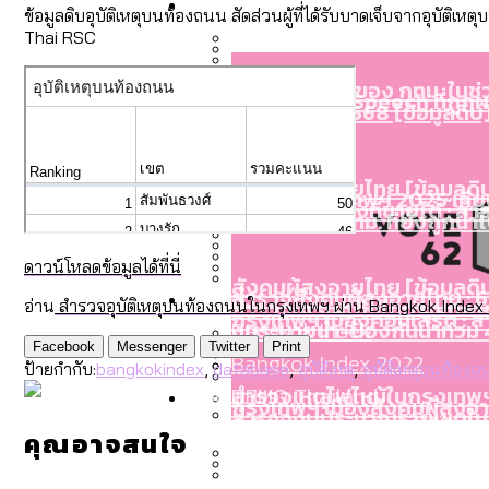
Economy
สวนสาธารณะและพื้นที่สีเขียว
สมุดจดการบ้าน ส.ก. 2569 : 
ข้อมูลดิบอุบัติเหตุบนท้องถนน สัดส่วนผู้ที่ได้รับบาดเจ็บจากอุบัติเ
Thai RSC
เมกะโปรเจ็กต์ของ กทม. ในช่ว
Future
สำรวจ Hate Speech ที่ถูกผล
ขยะมูลฝอย 2568 [ข้อมูลดิบ
สังคมผู้สูงอายุไทย [ข้อมูลดิ
Database
ค่าฝุ่นในกรุงเทพฯ 2025 เทียบ
ความเกลียดชังที่ขายได้ : ส
ขยะของคน กทม. ที่ยังถูกนำไป
ดาวน์โหลดข้อมูลได้ที่นี่
สังคมผู้สูงอายุไทย [ข้อมูลดิ
Project
สำรวจสังคมผู้สูงอายุไทย : 6
สำรวจเศรษฐกิจในกรุงเทพฯ
อ่าน
สำรวจอุบัติเหตุบนท้องถนนในกรุงเทพฯ ผ่าน Bangkok Index
กรุงเทพฯ เมืองคอนเสิร์ต :
งบระบายน้ำ-ป้องกันน้ำท่วม 
Bangkok Index
Facebook
Messenger
Twitter
Print
Bangkok Index 2022
ป้ายกำกับ:
bangkokindex
,
database
,
อุบัติเหตุ
,
อุบัติเหตุบนท้อง
About Us
สำรวจเหตุไฟไหม้ในกรุงเทพฯ
DEMO Thailand
กรุงเทพฯ เมืองสังคมผู้สูงอาย
สำรวจงบประมาณรายเขตในก
ปีนกำแพงส่องซีรีส์จีน: จี
คุณอาจสนใจ
Vote62 ขอบคุณประชาชนที่ร่ว