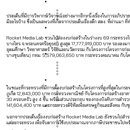
Economy
สวนสาธารณะและพื้นที่สีเขียว
สมุดจดการบ้าน ส.ก. 2569 : 
ประเด็นที่มีการวิพากษ์วิจารณ์อย่างมากอีกหนึ่งเรื่องในการอภิปรา
มีอะไรบ้าง ซึ่งเป็นผลพวงที่เกิดจากประเด็นเรื่องตึก สตง. ที่ผ่านมา 
เมกะโปรเจ็กต์ของ กทม. ในช่ว
Future
สำรวจ Hate Speech ที่ถูกผล
ขยะมูลฝอย 2568 [ข้อมูลดิบ
Vote62 ขอบคุณประชาชนที่ร่ว
Rocket Media Lab ชวนไปส่องงบก่อสร้างในร่างงบ 69 กระทรวงไห
บางไทร จ.พระนครศรีอยุธยา สูงสุด 17,777,919,000 บาท รองลง
สังคมผู้สูงอายุไทย [ข้อมูลดิ
อุดมศึกษา วิทยาศาสตร์ วิจัยและนวัตกรรม กับโครงการโครงการก่
Database
ค่าฝุ่นในกรุงเทพฯ 2025 เทียบ
ความเกลียดชังที่ขายได้ : ส
บางขุนเทียน) กทม. 5,579,063,650 บาท กระทรวงคมนาคม กับโคร
ขยะของคน กทม. ที่ยังถูกนำไป
กทม. มีอำนาจแค่ไหน ในการแก
สังคมผู้สูงอายุไทย [ข้อมูลดิ
Project
สำรวจสังคมผู้สูงอายุไทย : 6
สำรวจเศรษฐกิจในกรุงเทพฯ
กรุงเทพฯ เมืองคอนเสิร์ต :
งบระบายน้ำ-ป้องกันน้ำท่วม 
Bangkok Index
ในขณะที่กระทรวงที่มีการตั้งงบก่อสร้างในโครงการที่สูงที่สุดในกระ
ภูเก็ต 12,843,000 บาท กระทรวงพาณิชย์ กับโครงการก่อสร้างอาคา
Bangkok Index 2022
30 ครอบครัว สูง 4 ชั้น พร้อมส่วนประกอบ ของกองบังคับการตำรวจท
About Us
สำรวจเหตุไฟไหม้ในกรุงเทพฯ
DEMO Thailand
141,604,400 บาท และกระทรวงดิจิทัลเพื่อเศรษฐกิจและสังคม กับชุ
กรุงเทพฯ เมืองสังคมผู้สูงอาย
สำรวจงบประมาณรายเขตในก
ปีนกำแพงส่องซีรีส์จีน: จี
นอกจากประเด็นเรื่องงบก่อสร้าง Rocket Media Lab ยังชวนไปสำรวจ
แต่ละกระทรวง เพื่อจับตาการใช้งบประมาณจากภาษีประชาชนไปพร้