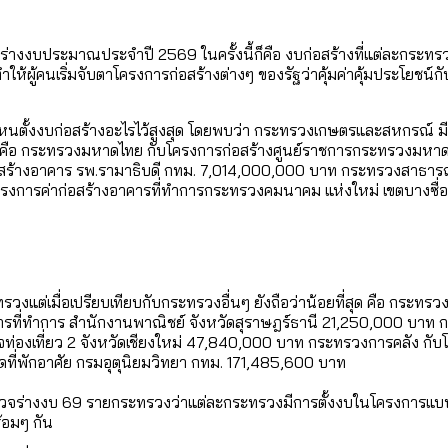
ใน กทม. เพิ่มขึ้นและเข้าถึงได้มากน้อยแค่ไหน
แต่ละเขตมีปัญหาอะไรที่ ส.ก. ต้องทำการบ้าน
ยร่างงบประมาณประจำปี 2569 ในครั้งนี้ก็คือ งบก่อสร้างที่แต่ละกระทรว
ที่ทำให้ผู้คนเริ่มจับตาโครงการก่อสร้างต่างๆ ของรัฐว่าคุ้มค่าคุ้มประโยช
งที่มีการใช้งบคาบเกี่ยวในยุคชัชชาติ มีอะไร ใช้งบแค่ไ
ิตซ้ำผ่านวิดีโอ AI ในช่วงความขัดแย้งไทย-กัมพูชา [ข้
]
มสังเกตการณ์การเลือกตั้งชวนคุยกันถึงบทเรียนที่เรา
นตั้งงบก่อสร้างอะไรไว้สูงสุด โดยพบว่า กระทรวงเกษตรและสหกรณ์ ม
มาคือ กระทรวงมหาดไทย กับโครงการก่อสร้างศูนย์ราชการกระทรวงมห
บ]
อสร้างอาคาร รพ.รามาธิบดี กทม. 7,014,000,000 บาท กระทรวงสาธารณส
กับจำนวนควันบุหรี่ที่เข้าปอด [ข้อมูลดิบ]
ำรวจ Hate Speech ที่ถูกผลิตซ้ำผ่านวิดีโอ AI ในช่วงคว
งการค่าก่อสร้างอาคารที่ทำการกระทรวงคมนาคม แห่งใหม่ เขตบางซื
ทิ้งที่ ฉะเชิงเทรา นครปฐม และล่าสุดที่กาญจนบุรี
้ปัญหาให้คนที่อาศัยอยู่ในกรุงเทพฯ
บ]
 จังหวัดเป็นสังคมสูงวัยระดับสุดยอด และ 64 จังหวัดที
 ผ่าน Bangkok Index 2025
 สำรวจคอนเสิร์ตและแฟนมีตติ้งในไทยจำนวน 526 งาน ตั
4 ปี (2566-2569) ของ กทม. ในยุคชัชชาติ ลงเขตไหน ท
ทรวงแต่เมื่อเปรียบเทียบกับกระทรวงอื่นๆ ยังถือว่าน้อยที่สุด คือ กระ
รที่ทำการ สำนักงานพาณิชย์ จังหวัดสุราษฎร์ธานี 21,250,000 บาท กร
่องเที่ยว 2 จังหวัดเชียงใหม่ 47,840,000 บาท กระทรวงการคลัง กับโค
 2568 [ข้อมูลดิบ]
ดที่พักอาศัย กรมอุตุนิยมวิทยา กทม. 171,485,600 บาท
ุ [ข้อมูลดิบ]
รุงเทพฯ ผ่าน Bangkok Index 2025
นส่งออกภาพลักษณ์แบบไหนสู่สายตาโลก
ร่างงบ 69 รายกระทรวงว่าแต่ละกระทรวงมีการตั้งงบในโครงการแบบไหนที
อมๆ กัน