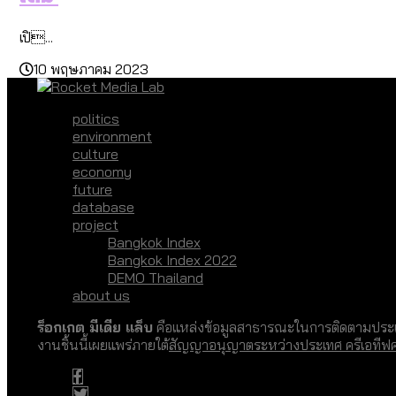
เปิ...
10 พฤษภาคม 2023
politics
environment
culture
economy
future
database
project
Bangkok Index
Bangkok Index 2022
DEMO Thailand
about us
ร็อกเกต มีเดีย แล็บ
คือแหล่งข้อมูลสาธารณะในการติดตามประเด
งานชิ้นนี้เผยแพร่ภายใต้
สัญญาอนุญาตระหว่างประเทศ ครีเอทีฟ