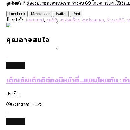
ดูเพิ่มเติมที่
ส่องงบรายกระทรวงจากร่างงบ 69 โครงการไหนใช้เงินเยอ
คำนำหน้านามและกฎหมายสมรส
กรุงเทพฯ เมืองสังคมผู้สูงอ
สำรวจรายได้จากการจัดเก็บ
Facebook
Messenger
Twitter
Print
ป้ายกำกับ:
featured
,
งบ69
,
งบก่อสร้าง
,
งบประมาณ
,
ร่างงบ69
,
ร
กรุงเทพฯ เมืองสังคมผู้สูงอาย
Bangkok Index 2025 : อันด
คุณอาจสนใจ
สวนสาธารณะและพื้นที่สีเขียว
culture
เด็กเอ๋ยเด็กดีต้องมีหน้าที่…แบบไหนกัน : อ
สำร...
6 มกราคม 2022
culture