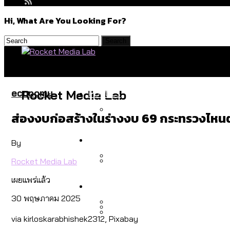
Hi, What Are You Looking For?
Politics
economy
Rocket Media Lab
ส่องงบก่อสร้างในร่างงบ 69 กระทรวงไหนตั
สำรวจร่างงบปี 70 ของ กทม. 
Environment
By
Rocket Media Lab
สำรวจเหตุไฟไหม้ในกรุงเทพฯ
เผยแพร่แล้ว
Culture
เมื่อแยกท่องเที่ยวออกจากก
30 พฤษภาคม 2025
via kirloskarabhishek2312, Pixabay
โลกใบเดียว สิทธิไม่เท่ากั