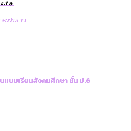
ะที่สุด
เท่าเทียม [ข้อมูลดิบ]
ายุ : 36 เขตมีคนตายมากกว่าคนเกิด 18 เขตเป็นสังคมผู้
ภาษีในกรุงเทพฯ ผ่าน Bangkok Index 2025
่างงบประมาณ
ุ [ข้อมูลดิบ]
ับความน่าอยู่ของ 50 เขตในกรุงเทพฯ
ใน กทม. [ข้อมูลดิบ]
่านแบบเรียนสังคมศึกษา ชั้น ป.6