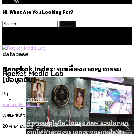
Hi, What Are You Looking For?
database
Bangkok Index: จุดเสี่ยงอาชญากรรม
Politics
Rocket Media Lab
[ข้อมูลดิบ]
By
Environment
Rocket Media Lab
เผยแพร่แล้ว
สำรวจเหตุไฟไหม้ในกรุงเทพฯ ส่วนใหญ่มา
Culture
20 เมษายน 2025
จากไฟฟ้าลัดวงจร เขตจตุจักรเกิดไฟฟ้า