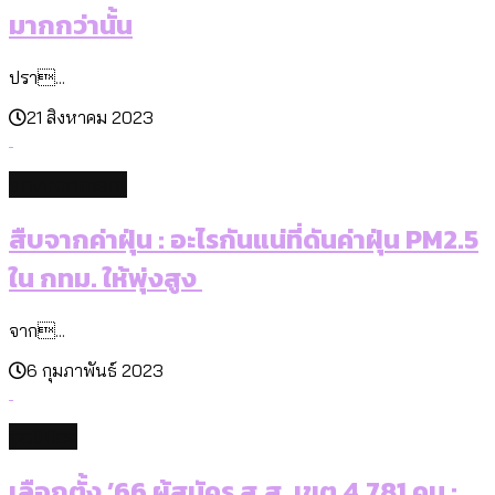
มากกว่านั้น
ปรา...
21 สิงหาคม 2023
environment
สืบจากค่าฝุ่น : อะไรกันแน่ที่ดันค่าฝุ่น PM2.5
ใน กทม. ให้พุ่งสูง
จาก...
6 กุมภาพันธ์ 2023
politics
เลือกตั้ง ’66 ผู้สมัคร ส.ส. เขต 4,781 คน :