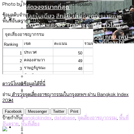
Photo by Michał Jakubowski on Unsplash
ลัดวงจรมากที่สุด
โลกใบเดียว สิทธิไม่เท่ากัน: กฎหมายการ
ข้อมูลดิบจำนวนจุดเสี่ยงอาชญากรรม อ้างอิงจากบัญชีพื้นที่เสี่ยงและ
Economy
พื้นที่อันตราย โดยสำนักเทศกิจ กรุงเทพมหานคร
รับรองเพศของ Transgender ทั่วโลก
ประเทศไหนทำได้บ้าง?
สวนสาธารณะและพื้นที่สีเขียวใน กทม. เพิ่ม
เมกะโปรเจ็กต์ของ กทม. ในช่วงที่มีการใช้
Future
ขึ้นและเข้าถึงได้มากน้อยแค่ไหน
งบคาบเกี่ยวในยุคชัชชาติ มีอะไร ใช้งบแค่
สำรวจร่างงบปี 70 ของ กทม. สำนักการ
ไหน
สำรวจ Hate Speech ที่ถูกผลิตซ้ำผ่าน
จราจรฯ เพิ่ม 150% มีเพียง 5 เขตที่งบเพิ่ม
สังคมผู้สูงอายุไทย [ข้อมูลดิบ]
Database
วิดีโอ AI ในช่วงความขัดแย้งไทย-กัมพูชา
โดยเขตจตุจักรสูงสุด
ขยะมูลฝอย 2568 [ข้อมูลดิบ]
[ข้อมูลดิบ]
ดาวน์โหลดข้อมูลได้ที่นี่
ค่าฝุ่นในกรุงเทพฯ 2025 เทียบกับจำนวน
อ่าน
สำรวจจุดเสี่ยงอาชญากรรมในกรุงเทพฯ ผ่าน Bangkok Index
สังคมผู้สูงอายุไทย [ข้อมูลดิบ]
Project
ควันบุหรี่ที่เข้าปอด [ข้อมูลดิบ]
สำรวจสังคมผู้สูงอายุไทย : 6 จังหวัดเป็น
2024
เมื่อแยกท่องเที่ยวออกจากกีฬา กระทรวง
ขยะของคน กทม. ที่ยังถูกนำไปทิ้งที่
สังคมสูงวัยระดับสุดยอด และ 64 จังหวัดที่
Bangkok Index
ความเกลียดชังที่ขายได้ : สำรวจ Hate
ใหม่จะมีงบฯ ประมาณเท่าไร
Facebook
Messenger
Twitter
Print
ฉะเชิงเทรา นครปฐม และล่าสุดที่กาญจนบุรี
ตายมากกว่าเกิด
Bangkok Index 2022
ป้ายกำกับ:
bangkokindex
,
database
,
จุดเสี่ยงอาชญากรรม
,
พื้นที่
Speech ที่ถูกผลิตซ้ำผ่านวิดีโอ AI ในช่วง
อันตราย
,
พื้นที่เสี่ยง
About Us
สำรวจเหตุไฟไหม้ในกรุงเทพฯ 2568
DEMO Thailand
ความขัดแย้งไทย-กัมพูชา
สำรวจเศรษฐกิจในกรุงเทพฯ ผ่าน