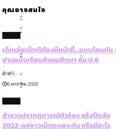
[ข้อมูลดิบ]
Bangkok Index 2025
สมุดจดการบ้าน ส.ก. 2569 : แต่ละเขตมี
คุณอาจสนใจ
งบระบายน้ำ-ป้องกันน้ำท่วม 4 ปี (2566-
กรุงเทพฯ เมืองสังคมผู้สูงอายุ [ข้อมูลดิบ]
ปัญหาอะไรที่ ส.ก. ต้องทำการบ้าน
2569) ของ กทม. ในยุคชัชชาติ ลงเขตไหน
กรุงเทพฯ เมืองคอนเสิร์ต : สำรวจ
ทำอะไรบ้าง
คำนำหน้านามและกฎหมายสมรสเท่าเทียม
คอนเสิร์ตและแฟนมีตติ้งในไทยจำนวน 526
สำรวจงบประมาณรายเขตในกรุงเทพฯ
culture
[ข้อมูลดิบ]
งาน ตั้งแต่ปี 2023-2024
ผ่าน Bangkok Index 2025
กรุงเทพฯ เมืองสังคมผู้สูงอายุ : 36 เขตมี
Vote62 ขอบคุณประชาชนที่ร่วม
เด็กเอ๋ยเด็กดีต้องมีหน้าที่…แบบไหนกัน :
คนตายมากกว่าคนเกิด 18 เขตเป็นสังคมผู้
สังเกตการณ์การเลือกตั้งชวนคุยกันถึงบท
อ่านแบบเรียนสังคมศึกษา ชั้น ป.6
สูงอายุระดับสุดยอด
เรียนที่เราได้รับจากเลือกตั้ง กรุงเทพฯ –
กรุงเทพฯ เมืองสังคมผู้สูงอายุ [ข้อมูลดิบ]
ปีนกำแพงส่องซีรีส์จีน: จีนส่งออกภาพ
สำรวจรายได้จากการจัดเก็บภาษีใน
พัทยา
สำร...
ลักษณ์แบบไหนสู่สายตาโลก
กรุงเทพฯ ผ่าน Bangkok Index 2025
6 มกราคม 2022
Bangkok Index 2025 : อันดับความน่าอยู่
ของ 50 เขตในกรุงเทพฯ
สวนสาธารณะและพื้นที่สีเขียวใน กทม.
กทม. มีอำนาจแค่ไหน ในการแก้ปัญหาให้คน
culture
[ข้อมูลดิบ]
ที่อาศัยอยู่ในกรุงเทพฯ
สำรวจปรากฏการณ์ทัวร์ลง ครึ่งปีหลัง
2022: แค่ชาวเน็ตทะเลาะกัน หรือมีอะไร