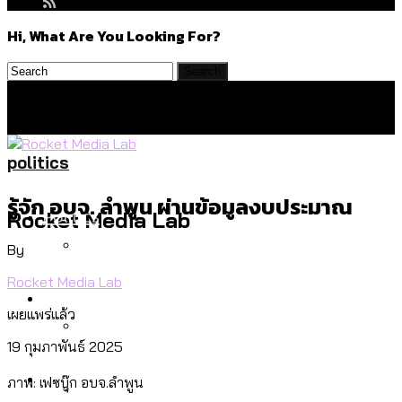
Hi, What Are You Looking For?
politics
รู้จัก อบจ. ลำพูน ผ่านข้อมูลงบประมาณ
Politics
Rocket Media Lab
By
Rocket Media Lab
สำรวจร่างงบปี 70 ของ กทม. สำนักการ
Environment
จราจรฯ เพิ่ม 150% มีเพียง 5 เขตที่งบเพิ่ม
เผยแพร่แล้ว
โดยเขตจตุจักรสูงสุด
19 กุมภาพันธ์ 2025
สำรวจเหตุไฟไหม้ในกรุงเทพฯ ส่วนใหญ่มา
Culture
ภาพ: เฟซบุ๊ก อบจ.ลำพูน
จากไฟฟ้าลัดวงจร เขตจตุจักรเกิดไฟฟ้า