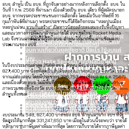
อบจ. ลำพูน เป็น อบจ. ที่ถูกจับตาอย่างมากหลังการเลือกตั้ง อบจ. ใน
ลัดวงจรมากที่สุด
เมื่อแยกท่องเที่ยวออกจากกีฬา กระทรวง
วันที่ 1 ก.พ. 2568 ที่ผ่านมา เนื่องด้วยเป็น อบจ. เดียว ที่ผู้สมัครนายก
โลกใบเดียว สิทธิไม่เท่ากัน: กฎหมายการ
อบจ. จากพรรคประชาชนชนะการเลือกตั้ง โดยเมื่อวันอาทิตย์ที่ 16
Economy
ใหม่จะมีงบฯ ประมาณเท่าไร
กุมภาพันธ์ที่ผ่านมา พรรคประชาชนก็ได้จัดกิจกรรม “หละปูนเมือง
รับรองเพศของ Transgender ทั่วโลก
หละปูนม่วน จวนกั๋นสร้าง” เปิดทาวน์ฮอลล์ระดมสมองรับฟังปัญหา
ประเทศไหนทำได้บ้าง?
และแนวทางการพัฒนาลำพูนภายใต้ อบจ.ชุดใหม่ Rocket Media
สวนสาธารณะและพื้นที่สีเขียวใน กทม. เพิ่ม
Lab จึงชวนมาทำความรู้จัก อบจ. ลำพูน ให้มากขึ้น ผ่านข้อมูลงบ
เมกะโปรเจ็กต์ของ กทม. ในช่วงที่มีการใช้
Future
ขึ้นและเข้าถึงได้มากน้อยแค่ไหน
ประมาณของ อบจ.
งบคาบเกี่ยวในยุคชัชชาติ มีอะไร ใช้งบแค่
ไหน
สำรวจ Hate Speech ที่ถูกผลิตซ้ำผ่าน
ในปีงบประมาณล่าสุด 2568 อบจ. ลำพูน มีงบประมาณ 548,
สังคมผู้สูงอายุไทย [ข้อมูลดิบ]
Database
วิดีโอ AI ในช่วงความขัดแย้งไทย-กัมพูชา
827,400 บาท น้อยที่สุดเป็นอันดับสองในภาคเหนือ (9 จังหวัด) รอง
ขยะมูลฝอย 2568 [ข้อมูลดิบ]
จากแม่ฮ่องสอน โดยมีประชากร 396,753 คน (ข้อมูล ณ ธ.ค. 2567)
[ข้อมูลดิบ]
และเนื่องด้วย อบจ. ไม่มีพื้นที่การทำงานเป็นของตัวเอง แต่เป็นการดู
ค่าฝุ่นในกรุงเทพฯ 2025 เทียบกับจำนวน
ภาพรวมของทั้งจังหวัด อบจ. ลำพูน จึงดูแล 51 ตำบลในจังหวัด
สังคมผู้สูงอายุไทย [ข้อมูลดิบ]
ลำพูนทั้งหมด
Project
ควันบุหรี่ที่เข้าปอด [ข้อมูลดิบ]
สำรวจสังคมผู้สูงอายุไทย : 6 จังหวัดเป็น
ขยะของคน กทม. ที่ยังถูกนำไปทิ้งที่
สังคมสูงวัยระดับสุดยอด และ 64 จังหวัดที่
Bangkok Index
ความเกลียดชังที่ขายได้ : สำรวจ Hate
ฉะเชิงเทรา นครปฐม และล่าสุดที่กาญจนบุรี
ตายมากกว่าเกิด
Bangkok Index 2022
งบประมาณ 548, 827,400 บาทของ อบจ. ลำพูนมาจาก งบฯ ที่รัฐ
Speech ที่ถูกผลิตซ้ำผ่านวิดีโอ AI ในช่วง
จัดสรรให้มากที่สุด 331,247,650 บาท เมื่อดูในส่วนนี้จะพบว่า รายได้
About Us
สำรวจเหตุไฟไหม้ในกรุงเทพฯ 2568
DEMO Thailand
ความขัดแย้งไทย-กัมพูชา
สำรวจเศรษฐกิจในกรุงเทพฯ ผ่าน
สมุดจดการบ้าน ส.ก. 2569 : แต่ละเขตมี
หลักมาจากภาษีมูลค่าเพิ่มมากที่สุด โดยการเก็บรายได้จากภาษีมูลค่า