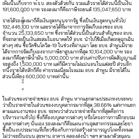
[ข้อมูลดิบ]
เพิ่มนั้นเก็บจาก พ.ร.บ. สองตัวด้วยกัน รวมแล้วรายได้ส่วนนี้เป็นเงิน
Bangkok Index 2025
ปัญหาอะไรที่ ส.ก. ต้องทำการบ้าน
191,600,000 บาท รองลงมาก็คือภาษีรถยนต์ 135,047,650 บาท
งบระบายน้ำ-ป้องกันน้ำท่วม 4 ปี (2566-
กรุงเทพฯ เมืองสังคมผู้สูงอายุ [ข้อมูลดิบ]
2569) ของ กทม. ในยุคชัชชาติ ลงเขตไหน
รายได้รองลงมาก็คือเงินอุดหนุนจากรัฐ ซึ่งเป็นเงินอุดหนุนทั่วไป
กรุงเทพฯ เมืองคอนเสิร์ต : สำรวจ
192,446,100 บาท และรายได้ที่มาจากการจัดเก็บเองของ อบจ.
ทำอะไรบ้าง
คำนำหน้านามและกฎหมายสมรสเท่าเทียม
จำนวน 25,133,650 บาท ซึ่งรายได้ส่วนนี้เป็นส่วนสำคัญของ อบจ.
คอนเสิร์ตและแฟนมีตติ้งในไทยจำนวน 526
สำรวจงบประมาณรายเขตในกรุงเทพฯ
Vote62 ขอบคุณประชาชนที่ร่วม
ที่จะกลายเป็นเงินสะสมในอนาคตให้ อบจ. นำไปใช้เมื่อเกิดเหตุฉุกเฉิน
[ข้อมูลดิบ]
งาน ตั้งแต่ปี 2023-2024
ผ่าน Bangkok Index 2025
กรุงเทพฯ เมืองสังคมผู้สูงอายุ : 36 เขตมี
ต่างๆ เช่น ซื้อวัคซีนโควิด-19 ในช่วงที่ผ่านมา โดย อบจ. ลำพูนมีราย
สังเกตการณ์การเลือกตั้งชวนคุยกันถึงบท
ได้จากการจัดเก็บเองจากภาษียาสูบมากที่สุด 10,104,000 บาท รอง
คนตายมากกว่าคนเกิด 18 เขตเป็นสังคมผู้
เรียนที่เราได้รับจากเลือกตั้ง กรุงเทพฯ –
ลงมาก็คือภาษีน้ำมัน 5,000,000 บาท ส่วนค่าปรับการผิดสัญญาแม้
สูงอายุระดับสุดยอด
จะสูงถึง 1,500,000 บาท แต่ก็มีความไม่แน่นอนในแต่ละปี ส่วนอีก
พัทยา
หนึ่งรายได้หลักก็คือ ค่าธรรมเนียมโรงแรม อบจ. ลำพูน มีรายได้ใน
กรุงเทพฯ เมืองสังคมผู้สูงอายุ [ข้อมูลดิบ]
ปีนกำแพงส่องซีรีส์จีน: จีนส่งออกภาพ
สำรวจรายได้จากการจัดเก็บภาษีใน
ส่วนนี้เพียง 600,000 บาทเท่านั้น
ลักษณ์แบบไหนสู่สายตาโลก
กรุงเทพฯ ผ่าน Bangkok Index 2025
Bangkok Index 2025 : อันดับความน่าอยู่
กทม. มีอำนาจแค่ไหน ในการแก้ปัญหาให้คน
ในส่วนของรายจ่ายของ อบจ. ลำพูน หากแยกตามประเภทงบจะพบ
ของ 50 เขตในกรุงเทพฯ
สวนสาธารณะและพื้นที่สีเขียวใน กทม.
ว่าเป็นรายจ่ายในส่วนของงบบุคลากรมากที่สุด 38.66% แต่หากแยก
ที่อาศัยอยู่ในกรุงเทพฯ
ตามแผนงานของ อบจ. จะพบว่าส่วนรายจ่ายที่มากที่สุดคือการ
[ข้อมูลดิบ]
บริหารงานทั่วไป ซึ่งก็คืองบบุคลากรต่างๆ หรือโครงการการฝึกอบรม
บุคลากรต่างๆ นั่นเอง รองลงมาก็คือแผนงานอุตสาหกรรมและโยธา
ซึ่งเป็นงบประมาณที่เกี่ยวข้องกับการก่อสร้างสาธารณูปโภคทั้งหมด
ไม่ว่าจะเป็นถนน สะพาน อาคาร คลองส่งน้ำ ฯลฯ ตามมาด้วยแผน