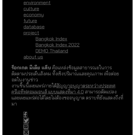
environment
culture
economy
future
database
project
Bangkok Index
Bangkok Index 2022
DEMO Thailand
about us
ร็อกเกต มีเดีย แล็บ
คือแหล่งข้อมูลสาธารณะในการ
ติดตามประเด็นสังคม ทั้งเชิงปริมาณและคุณภาพ เพื่อต่อย
อดในงานข่าว
งานชิ้นนี้เผยแพร่ภายใต้
สัญญาอนุญาตระหว่างประเทศ
ครีเอทีฟคอมมอนส์ แบบแสดงที่มา 4.0
สามารถดัดแปลง
และเผยแพร่ต่อได้โดยไม่ต้องขออนุญาต ตราบที่ยังแสดงถึงที่
มา