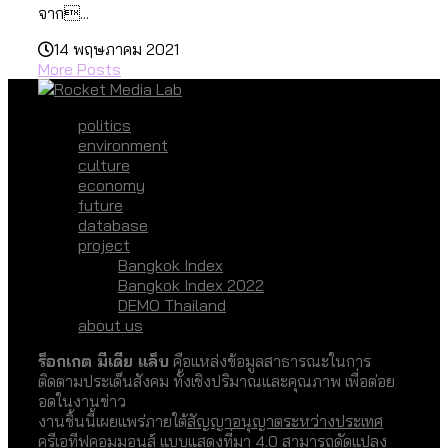
จาก...
14 พฤษภาคม 2021
More Posts
politics
environment
culture
economy
future
database
project
Bangkok Index
Bangkok Index 2022
DEMO Thailand
about us
ร็อกเกต มีเดีย แล็บ
คือแหล่งข้อมูลสาธารณะในการ
ติดตามประเด็นสังคม ทั้งเชิงปริมาณและคุณภาพ เพื่อต่อย
อดในงานข่าว
งานชิ้นนี้เผยแพร่ภายใต้
สัญญาอนุญาตระหว่างประเทศ
ครีเอทีฟคอมมอนส์ แบบแสดงที่มา 4.0
สามารถดัดแปลง