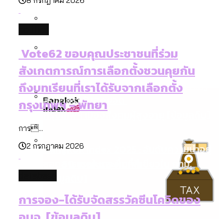
[ข้อมูลดิบ]
Bangkok Index 2025
กทม. มีอำนาจแค่ไหน ในการแก้ปัญหาให้คน
งบระบายน้ำ-ป้องกันน้ำท่วม 4 ปี (2566-
กรุงเทพฯ เมืองสังคมผู้สูงอายุ [ข้อมูลดิบ]
politics
ที่อาศัยอยู่ในกรุงเทพฯ
2569) ของ กทม. ในยุคชัชชาติ ลงเขตไหน
กรุงเทพฯ เมืองคอนเสิร์ต : สำรวจ
ทำอะไรบ้าง
คำนำหน้านามและกฎหมายสมรสเท่าเทียม
Vote62 ขอบคุณประชาชนที่ร่วม
คอนเสิร์ตและแฟนมีตติ้งในไทยจำนวน 526
สำรวจงบประมาณรายเขตในกรุงเทพฯ
[ข้อมูลดิบ]
สังเกตการณ์การเลือกตั้งชวนคุยกัน
งาน ตั้งแต่ปี 2023-2024
ผ่าน Bangkok Index 2025
กรุงเทพฯ เมืองสังคมผู้สูงอายุ : 36 เขตมี
คนตายมากกว่าคนเกิด 18 เขตเป็นสังคมผู้
ถึงบทเรียนที่เราได้รับจากเลือกตั้ง
สูงอายุระดับสุดยอด
กรุงเทพฯ – พัทยา
กรุงเทพฯ เมืองสังคมผู้สูงอายุ [ข้อมูลดิบ]
ปีนกำแพงส่องซีรีส์จีน: จีนส่งออกภาพ
การ...
ลักษณ์แบบไหนสู่สายตาโลก
2 กรกฎาคม 2026
Bangkok Index 2025 : อันดับความน่าอยู่
ของ 50 เขตในกรุงเทพฯ
สวนสาธารณะและพื้นที่สีเขียวใน กทม.
database
[ข้อมูลดิบ]
การจอง-ได้รับจัดสรรวัคซีนโควิดของ
อบจ. [ข้อมูลดิบ]