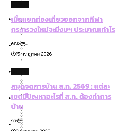
politics
ลัดวงจรมากที่สุด
เมื่อแยกท่องเที่ยวออกจากกีฬา กระทรวง
โลกใบเดียว สิทธิไม่เท่ากัน: กฎหมายการ
Economy
ใหม่จะมีงบฯ ประมาณเท่าไร
เมื่อแยกท่องเที่ยวออกจากกีฬา
รับรองเพศของ Transgender ทั่วโลก
กระทรวงใหม่จะมีงบฯ ประมาณเท่าไร
ประเทศไหนทำได้บ้าง?
สวนสาธารณะและพื้นที่สีเขียวใน กทม. เพิ่ม
เมกะโปรเจ็กต์ของ กทม. ในช่วงที่มีการใช้
Future
ขึ้นและเข้าถึงได้มากน้อยแค่ไหน
คณะ...
สมุดจดการบ้าน ส.ก. 2569 : แต่ละเขตมี
งบคาบเกี่ยวในยุคชัชชาติ มีอะไร ใช้งบแค่
15 กรกฎาคม 2026
ปัญหาอะไรที่ ส.ก. ต้องทำการบ้าน
ไหน
สำรวจ Hate Speech ที่ถูกผลิตซ้ำผ่าน
สังคมผู้สูงอายุไทย [ข้อมูลดิบ]
Database
วิดีโอ AI ในช่วงความขัดแย้งไทย-กัมพูชา
politics
ขยะมูลฝอย 2568 [ข้อมูลดิบ]
[ข้อมูลดิบ]
สมุดจดการบ้าน ส.ก. 2569 : แต่ละ
Vote62 ขอบคุณประชาชนที่ร่วม
ค่าฝุ่นในกรุงเทพฯ 2025 เทียบกับจำนวน
สังเกตการณ์การเลือกตั้งชวนคุยกันถึงบท
สังคมผู้สูงอายุไทย [ข้อมูลดิบ]
เขตมีปัญหาอะไรที่ ส.ก. ต้องทำการ
Project
ควันบุหรี่ที่เข้าปอด [ข้อมูลดิบ]
สำรวจสังคมผู้สูงอายุไทย : 6 จังหวัดเป็น
เรียนที่เราได้รับจากเลือกตั้ง กรุงเทพฯ –
ขยะของคน กทม. ที่ยังถูกนำไปทิ้งที่
บ้าน
สังคมสูงวัยระดับสุดยอด และ 64 จังหวัดที่
Bangkok Index
ความเกลียดชังที่ขายได้ : สำรวจ Hate
พัทยา
ฉะเชิงเทรา นครปฐม และล่าสุดที่กาญจนบุรี
ตายมากกว่าเกิด
Bangkok Index 2022
Speech ที่ถูกผลิตซ้ำผ่านวิดีโอ AI ในช่วง
การ...
About Us
สำรวจเหตุไฟไหม้ในกรุงเทพฯ 2568
DEMO Thailand
ความขัดแย้งไทย-กัมพูชา
สำรวจเศรษฐกิจในกรุงเทพฯ ผ่าน
8 กรกฎาคม 2026