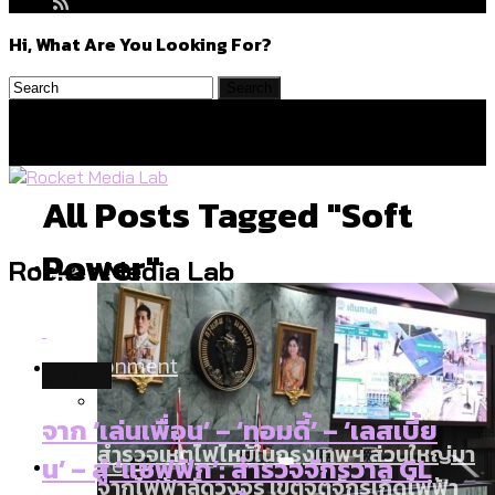
Hi, What Are You Looking For?
All Posts Tagged "soft
Power"
Politics
Rocket Media Lab
Environment
culture
จาก ‘เล่นเพื่อน’ – ‘ทอมดี้’ – ‘เลสเบี้ย
สำรวจเหตุไฟไหม้ในกรุงเทพฯ ส่วนใหญ่มา
Culture
น’ – สู่ ‘แซฟฟิก’: สำรวจจักรวาล GL
จากไฟฟ้าลัดวงจร เขตจตุจักรเกิดไฟฟ้า