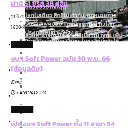
ผ่าน 51 ซีรีส์ 38 คู่จิ้น
ลัดวงจรมากที่สุด
โลกใบเดียว สิทธิไม่เท่ากัน: กฎหมายการ
Economy
13 ปี GL ...
รับรองเพศของ Transgender ทั่วโลก
30 มิถุนายน 2025
ประเทศไหนทำได้บ้าง?
สวนสาธารณะและพื้นที่สีเขียวใน กทม. เพิ่ม
เมกะโปรเจ็กต์ของ กทม. ในช่วงที่มีการใช้
Future
ขึ้นและเข้าถึงได้มากน้อยแค่ไหน
database
งบคาบเกี่ยวในยุคชัชชาติ มีอะไร ใช้งบแค่
สำรวจร่างงบปี 70 ของ กทม. สำนักการ
งบฯ Soft Power ฉบับ 30 พ.ย. 66
ไหน
สำรวจ Hate Speech ที่ถูกผลิตซ้ำผ่าน
จราจรฯ เพิ่ม 150% มีเพียง 5 เขตที่งบเพิ่ม
สังคมผู้สูงอายุไทย [ข้อมูลดิบ]
[ข้อมูลดิบ]
Database
วิดีโอ AI ในช่วงความขัดแย้งไทย-กัมพูชา
โดยเขตจตุจักรสูงสุด
ขยะมูลฝอย 2568 [ข้อมูลดิบ]
[ข้อมูลดิบ]
เปิ...
ค่าฝุ่นในกรุงเทพฯ 2025 เทียบกับจำนวน
สังคมผู้สูงอายุไทย [ข้อมูลดิบ]
5 มกราคม 2024
Project
ควันบุหรี่ที่เข้าปอด [ข้อมูลดิบ]
สำรวจสังคมผู้สูงอายุไทย : 6 จังหวัดเป็น
เมื่อแยกท่องเที่ยวออกจากกีฬา กระทรวง
ขยะของคน กทม. ที่ยังถูกนำไปทิ้งที่
สังคมสูงวัยระดับสุดยอด และ 64 จังหวัดที่
Bangkok Index
ความเกลียดชังที่ขายได้ : สำรวจ Hate
ใหม่จะมีงบฯ ประมาณเท่าไร
ฉะเชิงเทรา นครปฐม และล่าสุดที่กาญจนบุรี
economy
ตายมากกว่าเกิด
Bangkok Index 2022
Speech ที่ถูกผลิตซ้ำผ่านวิดีโอ AI ในช่วง
About Us
สำรวจเหตุไฟไหม้ในกรุงเทพฯ 2568
DEMO Thailand
เปิดงบฯ Soft Power ทั้ง 11 สาขา 54
ความขัดแย้งไทย-กัมพูชา
สำรวจเศรษฐกิจในกรุงเทพฯ ผ่าน