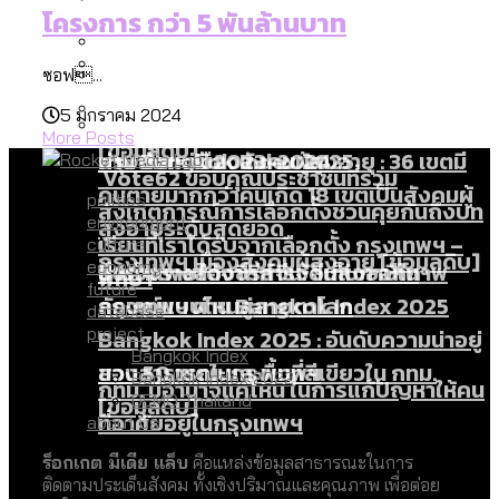
[ข้อมูลดิบ]
Bangkok Index 2025
โครงการ กว่า 5 พันล้านบาท
สมุดจดการบ้าน ส.ก. 2569 : แต่ละเขตมี
งบระบายน้ำ-ป้องกันน้ำท่วม 4 ปี (2566-
กรุงเทพฯ เมืองสังคมผู้สูงอายุ [ข้อมูลดิบ]
ปัญหาอะไรที่ ส.ก. ต้องทำการบ้าน
2569) ของ กทม. ในยุคชัชชาติ ลงเขตไหน
ซอฟ...
กรุงเทพฯ เมืองคอนเสิร์ต : สำรวจ
ทำอะไรบ้าง
คำนำหน้านามและกฎหมายสมรสเท่าเทียม
5 มกราคม 2024
คอนเสิร์ตและแฟนมีตติ้งในไทยจำนวน 526
สำรวจงบประมาณรายเขตในกรุงเทพฯ
More Posts
[ข้อมูลดิบ]
งาน ตั้งแต่ปี 2023-2024
ผ่าน Bangkok Index 2025
กรุงเทพฯ เมืองสังคมผู้สูงอายุ : 36 เขตมี
Vote62 ขอบคุณประชาชนที่ร่วม
คนตายมากกว่าคนเกิด 18 เขตเป็นสังคมผู้
politics
สังเกตการณ์การเลือกตั้งชวนคุยกันถึงบท
environment
สูงอายุระดับสุดยอด
เรียนที่เราได้รับจากเลือกตั้ง กรุงเทพฯ –
culture
กรุงเทพฯ เมืองสังคมผู้สูงอายุ [ข้อมูลดิบ]
economy
ปีนกำแพงส่องซีรีส์จีน: จีนส่งออกภาพ
สำรวจรายได้จากการจัดเก็บภาษีใน
พัทยา
future
ลักษณ์แบบไหนสู่สายตาโลก
กรุงเทพฯ ผ่าน Bangkok Index 2025
database
project
Bangkok Index 2025 : อันดับความน่าอยู่
Bangkok Index
ของ 50 เขตในกรุงเทพฯ
สวนสาธารณะและพื้นที่สีเขียวใน กทม.
Bangkok Index 2022
กทม. มีอำนาจแค่ไหน ในการแก้ปัญหาให้คน
DEMO Thailand
[ข้อมูลดิบ]
ที่อาศัยอยู่ในกรุงเทพฯ
about us
ร็อกเกต มีเดีย แล็บ
คือแหล่งข้อมูลสาธารณะในการ
ติดตามประเด็นสังคม ทั้งเชิงปริมาณและคุณภาพ เพื่อต่อย