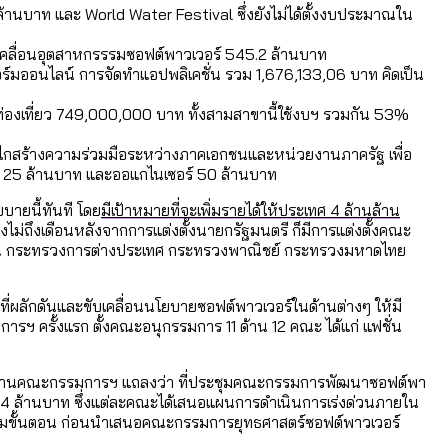
านบาท และ World Water Festival ซึ่งยังไม่ได้ตั้งงบประมาณใน
บเคลื่อนอุตสาหกรรรมซอฟต์พาวเวอร์ 545.2 ล้านบาท
ร์มออนไลน์ การจัดทำแอปพลิเคชั่น รวม 1,676,133,06 บาท คิดเป็น
หน
อมูลดิบ]
ได้รับจากเลือกตั้ง กรุงเทพฯ – พัทยา
่องเที่ยว 749,000,000 บาท ทั้งสามสาขานี้ใช้งบฯ รวมกัน 53%
ดกลไกสร้างความร่วมมือระหว่างภาคเอกชนและหน่วยงานภาครัฐ เพื่อ
ธ์ 25 ล้านบาท และออแกไนเซอร์ 50 ล้านบาท
ามขัดแย้งไทย-กัมพูชา
ยบายนี้ทันที โดย
มีเป้าหมายที่จะเพิ่มรายได้ให้ประเทศ 4 ล้านล้าน
ม่ถึงเดือนหลังจากการแต่งตั้งนายกรัฐมนตรี ก็มีการแต่งตั้งคณะ
 เช่น กระทรวงการต่างประเทศ กระทรวงพาณิชย์ กระทรวงมหาดไทย
่ตายมากกว่าเกิด
้งแต่ปี 2023-2024
ำอะไรบ้าง
ี่ผลักดันและขับเคลื่อนนโยบายซอฟต์พาวเวอร์ในด้านต่างๆ ให้มี
รฯ ครั้งแรก ตั้งคณะอนุกรรมการ 11 ด้าน 12 คณะ ได้แก่ แฟชั่น
ประธานคณะกรรมการฯ แถลงว่า ที่ประชุมคณะกรรมการพัฒนาซอฟต์พา
164 ล้านบาท ซึ่งแต่ละคณะได้เสนอแผนการดำเนินการเร่งด่วนภายใน
ามขั้นตอน ก่อนนำเสนอคณะกรรมการยุทธศาสตร์ซอฟต์พาวเวอร์