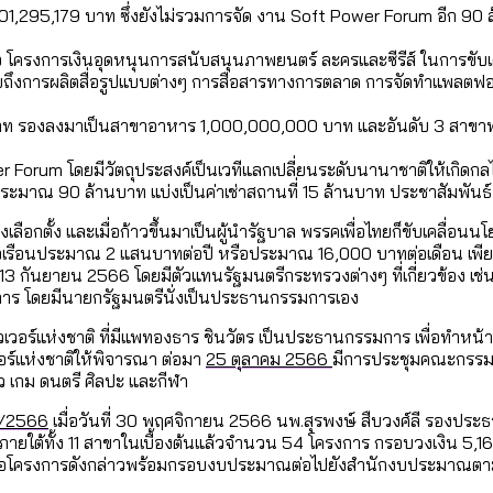
ใน กทม. เพิ่มขึ้นและเข้าถึงได้มากน้อยแค่ไหน
แต่ละเขตมีปัญหาอะไรที่ ส.ก. ต้องทำการบ้าน
,295,179 บาท ซึ่งยังไม่รวมการจัด งาน Soft Power Forum อีก 90 ล้
อ โครงการเงินอุดหนุนการสนับสนุนภาพยนตร์ ละครและซีรีส์ ในการขั
ายถึงการผลิตสื่อรูปแบบต่างๆ การสื่อสารทางการตลาด การจัดทำแพลตฟอ
งที่มีการใช้งบคาบเกี่ยวในยุคชัชชาติ มีอะไร ใช้งบแค่ไ
ิตซ้ำผ่านวิดีโอ AI ในช่วงความขัดแย้งไทย-กัมพูชา [ข้
]
มสังเกตการณ์การเลือกตั้งชวนคุยกันถึงบทเรียนที่เรา
 บาท รองลงมาเป็นสาขาอาหาร 1,000,000,000 บาท และอันดับ 3 สาขาท
er Forum โดยมีวัตถุประสงค์เป็นเวทีแลกเปลี่ยนระดับนานาชาติให้เกิ
บ]
ประมาณ 90 ล้านบาท แบ่งเป็นค่าเช่าสถานที่ 15 ล้านบาท ประชาสัมพัน
กับจำนวนควันบุหรี่ที่เข้าปอด [ข้อมูลดิบ]
ำรวจ Hate Speech ที่ถูกผลิตซ้ำผ่านวิดีโอ AI ในช่วงคว
ทิ้งที่ ฉะเชิงเทรา นครปฐม และล่าสุดที่กาญจนบุรี
้ปัญหาให้คนที่อาศัยอยู่ในกรุงเทพฯ
อกตั้ง และเมื่อก้าวขึ้นมาเป็นผู้นำรัฐบาล พรรคเพื่อไทยก็ขับเคลื่อนนโ
ัวเรือนประมาณ 2 แสนบาทต่อปี หรือประมาณ 16,000 บาทต่อเดือน เพียงไ
13 กันยายน 2566 โดยมีตัวแทนรัฐมนตรีกระทรวงต่างๆ ที่เกี่ยวข้อง
บ]
 จังหวัดเป็นสังคมสูงวัยระดับสุดยอด และ 64 จังหวัดที
าร โดยมีนายกรัฐมนตรีนั่งเป็นประธานกรรมการเอง
 ผ่าน Bangkok Index 2025
 สำรวจคอนเสิร์ตและแฟนมีตติ้งในไทยจำนวน 526 งาน ตั
4 ปี (2566-2569) ของ กทม. ในยุคชัชชาติ ลงเขตไหน ท
ร์แห่งชาติ ที่มีแพทองธาร ชินวัตร เป็นประธานกรรมการ เพื่อทำหน้าท
์แห่งชาติให้พิจารณา ต่อมา
25 ตุลาคม 2566
มีการประชุมคณะกรรมกา
ว เกม ดนตรี ศิลปะ และกีฬา
 2568 [ข้อมูลดิบ]
ุ [ข้อมูลดิบ]
รุงเทพฯ ผ่าน Bangkok Index 2025
2/2566
เมื่อวันที่ 30 พฤศจิกายน 2566 นพ.สุรพงษ์ สืบวงศ์ลี รอง
นส่งออกภาพลักษณ์แบบไหนสู่สายตาโลก
ายใต้ทั้ง 11 สาขาในเบื้องต้นแล้วจำนวน 54 โครงการ กรอบวงเงิน 5,
ำเสนอโครงการดังกล่าวพร้อมกรอบงบประมาณต่อไปยังสำนักงบประมาณต