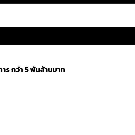
การ กว่า 5 พันล้านบาท
สำนักการจราจรฯ เพิ่ม 150% มีเพียง 5 เขตที่งบเพิ่ม โ
 ส่วนใหญ่มาจากไฟฟ้าลัดวงจร เขตจตุจักรเกิดไฟฟ้าล
ีฬา กระทรวงใหม่จะมีงบฯ ประมาณเท่าไร
น: กฎหมายการรับรองเพศของ Transgender ทั่วโลก ประเ