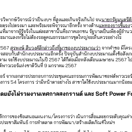
เท่าเทียม [ข้อมูลดิบ]
ายุ : 36 เขตมีคนตายมากกว่าคนเกิด 18 เขตเป็นสังคมผู้
ภาษีในกรุงเทพฯ ผ่าน Bangkok Index 2025
ิพากษ์วิจารณ์ว่าเป็นงบฯ ที่สูงและเกินจริงเกินไป จน
นายกรัฐมนตรีต
 และตรงไปตรงมา และพร้อมจะพิจารณาอีกครั้ง ทางด้าน
แพทองธารชี้แจง
ว
ระมาณที่มาจากผู้รู้จริงในแต่ละสาขานั้นคือภาคเอกชน รัฐบาลเป็นเพียงผู
ุ [ข้อมูลดิบ]
ับความน่าอยู่ของ 50 เขตในกรุงเทพฯ
ประมาณลงหรือไม่ต้องรอดูคณะกรรมการชุดใหญ่จะเห็นควรอย่างไร
 2567
สุรพงษ์ สืบวงศ์ลีกล่าวถึงที่มาของงบประมาณว่า
จากคำขอ มีโครง
จสอบกับสำนักงบประมาณอีกครั้ง ปัจจุบันสำนักงบประมาณตั้งข้อสังเกต
าม จะใช้งบประมาณในปี 2567 ได้ก็ต่อเมื่อหลังเดือนเมษายน 2567 ไปแล้ว 
ใน กทม. [ข้อมูลดิบ]
าวเวอร์แห่งชาติวันที่ 9 มกราคม 2567
์ จากเอกสารประกอบการประชุมคณะกรรมการพัฒนาซอฟต์พาวเวอร์แห่งช
ครงการ 54 โครงการ ว่ามีหน้าตาอย่างไร สาขาใดใช้งบประมาณมากน้อย
 1 โดยยังไม่รวมงานเทศกาลสงกรานต์ และ Soft Power F
กการของข้อเสนอแผนงาน/โครงการว่า เน้นการสื่อและยกระดับคุณค่าคว
รประชาสัมพันธ์ การทำตลาด การพัฒนา/สร้างผลิตภัณฑ์ใหม่ฯ