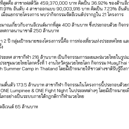
กที่สุดคือ สาขาเฟสติวัล 459,370,000 บาท คิดเป็น 36.92% ของด้านอี
 11.91% อันดับ 4 สาขาออกแบบ 90,003,916 บาท คิดเป็น 7.23% อันดับ
เมื่อแยกรายโครงการ พบว่ากิจกรรมจัดอีเวนต์ปรากฏใน 21 โครงการ
มาณเกี่ยวกับงานอีเวนต์มากที่สุด 400 ล้านบาท ซึ่งประกอบด้วย กิจ
จัดเทศกาลนานาชาติ 250 ล้านบาท
 2 ปี กลุ่มเป้าหมายของโครงการนี้คือ การท่องเที่ยวแห่งประเทศไทย แ
ั้ง
ระเทศ สาขากีฬา 216 ล้านบาท เป็นกิจกรรมการเผยแพร่มวยไทยในรูปแบบต่
ประชุมมวยไทยโลกครั้งที่ 1 งานไหว้ครูมวยไทยโลก กิจกรรม MuayTha
Summer Camp in Thailand โดยมีเป้าหมายให้ชาวต่างชาติรับรู้ถึงกา
วามตื่นตัว 173.5 ล้านบาท สาขากีฬา กิจกรรมในโครงการนี้ประกอบด้ว
ONE Lumpinee & ONE Fight Night ในประเทศต่างๆ โดยมีเป้าหมายเพื่
่วโลกอย่างเป็นระบบภายใต้กฎกติกากีฬามวยไทย
อีเวนต์ 65 ล้านบาท