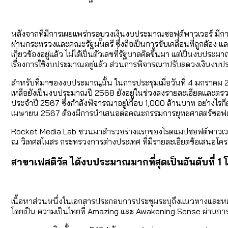
คำนำหน้านามและกฎหมายสมรส
กรุงเทพฯ เมืองสังคมผู้สูงอ
สำรวจรายได้จากการจัดเก็บ
หลังจากที่มีการเผยแพร่กรอบวงเงินงบประมาณซอฟต์พาวเวอร์ มีการว
ผ่านกระทรวงและคณะรัฐมนตรี ซึ่งถือเป็นการขับเคลื่อนที่ถูกต้อง
เกี่ยวข้องอยู่แล้ว ไม่ได้เป็นตัวเลขที่รัฐบาลคิดขึ้นมา แต่เป็นงบป
กรุงเทพฯ เมืองสังคมผู้สูงอาย
Bangkok Index 2025 : อันด
เรื่องการใช้งบประมาณอยู่แล้ว ส่วนการพิจารณาปรับลดวงเงินงบ
สำหรับที่มาของงบประมาณนั้น ในการประชุมเมื่อวันที่ 4 มกราคม
เหลือยังเป็นงบประมาณปี 2568 ยังอยู่ในช่วงลงรายละเอียดและตรว
ประจำปี 2567 ซึ่งกำลังพิจารณาอยู่เกือบ 1,000 ล้านบาท อย่างไรก็ต
สวนสาธารณะและพื้นที่สีเขียว
เมษายน 2567 ต้องมีการนำเสนอต่อคณะกรรมการยุทธศาสตร์ซอฟต์พ
Rocket Media Lab ชวนมาสำรวจร่างแรกของโรดแมปซอฟต์พาวเวอร
ณ วิเทศสโมสร กระทรวงการต่างประเทศ ที่มีรายละเอียดข้อเสนอโ
สาขาเฟสติวัล ได้งบประมาณมากที่สุดเป็นอันดับที่
เนื้อหาส่วนหนึ่งในเอกสารประกอบการประชุมระบุถึงแนวทางและหลั
โดยเป็น ความเป็นไทยที่ Amazing และ Awakening Sense ผ่านกา