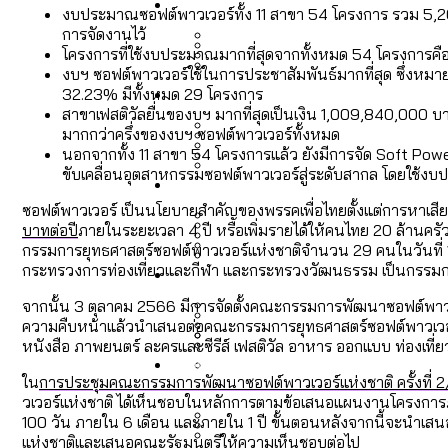
Economy
สวนสาธารณะและพื้นที่สีเขียว
สมุดจดการบ้าน ส.ก. 2569 : 
งบประมาณซอฟต์พาวเวอร์ทั้ง 11 สาขา 54 โครงการ รวม 5,201
การจัดงานไว้
โครงการที่ใช้งบประมาณมากที่สุดจากทั้งหมด 54 โครงการคื
งบฯ ซอฟต์พาวเวอร์ใช้ในการประชาสัมพันธ์มากที่สุด ซึ่งหม
เมกะโปรเจ็กต์ของ กทม. ในช่ว
Future
สำรวจ Hate Speech ที่ถูกผล
32.23% มีทั้งหมด 29 โครงการ
ขยะมูลฝอย 2568 [ข้อมูลดิบ
Vote62 ขอบคุณประชาชนที่ร่ว
สาขาเฟสติวัลยื่นของบฯ มากที่สุดเป็นเงิน 1,009,840,000
มากกว่าครึ่งของงบฯ ซอฟต์พาวเวอร์ทั้งหมด
นอกจากทั้ง 11 สาขา 54 โครงการแล้ว ยังมีการจัด Soft Pow
สังคมผู้สูงอายุไทย [ข้อมูลดิ
ขับเคลื่อนอุตสาหกรรมซอฟต์พาวเวอร์สู่ระดับสากล โดยใช้งบ
Database
ค่าฝุ่นในกรุงเทพฯ 2025 เทียบ
ความเกลียดชังที่ขายได้ : ส
ขยะของคน กทม. ที่ยังถูกนำไป
กทม. มีอำนาจแค่ไหน ในการแก
ซอฟต์พาวเวอร์ เป็นนโยบายสำคัญของพรรคเพื่อไทยตั้งแต่การหาเสียงเลื
บาทต่อปี
ภายในระยะเวลา 4 ปี หรือเพิ่มรายได้ให้คนไทย 20 ล้านคร
กรรมการยุทธศาสตร์ซอฟต์พาวเวอร์แห่งชาติจำนวน 29 คนในวันที่ 
สังคมผู้สูงอายุไทย [ข้อมูลดิ
Project
สำรวจสังคมผู้สูงอายุไทย : 6
กระทรวงการท่องเที่ยวและกีฬา และกระทรวงวัฒนธรรม เป็นกรรมก
สำรวจเศรษฐกิจในกรุงเทพฯ
กรุงเทพฯ เมืองคอนเสิร์ต :
งบระบายน้ำ-ป้องกันน้ำท่วม 
Bangkok Index
จากนั้น 3 ตุลาคม 2566 มีการจัดตั้งคณะกรรมการพัฒนาซอฟต์พาวเวอ
ความคืบหน้าแล้วนำเสนอต่อคณะกรรมการยุทธศาสตร์ซอฟต์พาวเวอร
Bangkok Index 2022
หนังสือ ภาพยนตร์ ละครและซีรีส์ เฟสติวัล อาหาร ออกแบบ ท่องเที่ย
About Us
สำรวจเหตุไฟไหม้ในกรุงเทพฯ
DEMO Thailand
กรุงเทพฯ เมืองสังคมผู้สูงอาย
สำรวจงบประมาณรายเขตในก
ใน
การประชุมคณะกรรมการพัฒนาซอฟต์พาวเวอร์แห่งชาติ ครั้งที่ 
ปีนกำแพงส่องซีรีส์จีน: จี
วเวอร์แห่งชาติ ได้เห็นชอบในหลักการตามข้อเสนอแผนงานโครงการภ
100 วัน ภายใน 6 เดือน และภายใน 1 ปี ขั้นตอนหลังจากนี้จะน
แห่งชาติและเสนอคณะรัฐมนตรีให้ความเห็นชอบต่อไป