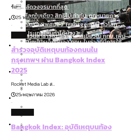
ลัดวงจรมากที่สุด
ข้อ...
โลกใบเดียว สิทธิไม่เท่ากัน: กฎหมายการ
Economy
25 พฤษภาคม 2026
รับรองเพศของ Transgender ทั่วโลก
ประเทศไหนทำได้บ้าง?
สวนสาธารณะและพื้นที่สีเขียวใน กทม. เพิ่ม
future
เมกะโปรเจ็กต์ของ กทม. ในช่วงที่มีการใช้
Future
ขึ้นและเข้าถึงได้มากน้อยแค่ไหน
สำรวจอุบัติเหตุบนท้องถนนใน
งบคาบเกี่ยวในยุคชัชชาติ มีอะไร ใช้งบแค่
สำรวจร่างงบปี 70 ของ กทม. สำนักการ
กรุงเทพฯ ผ่าน Bangkok Index
ไหน
สำรวจ Hate Speech ที่ถูกผลิตซ้ำผ่าน
จราจรฯ เพิ่ม 150% มีเพียง 5 เขตที่งบเพิ่ม
สังคมผู้สูงอายุไทย [ข้อมูลดิบ]
2025
Database
วิดีโอ AI ในช่วงความขัดแย้งไทย-กัมพูชา
โดยเขตจตุจักรสูงสุด
ขยะมูลฝอย 2568 [ข้อมูลดิบ]
[ข้อมูลดิบ]
Rocket Media Lab ส...
ค่าฝุ่นในกรุงเทพฯ 2025 เทียบกับจำนวน
สังคมผู้สูงอายุไทย [ข้อมูลดิบ]
25 พฤษภาคม 2026
Project
ควันบุหรี่ที่เข้าปอด [ข้อมูลดิบ]
สำรวจสังคมผู้สูงอายุไทย : 6 จังหวัดเป็น
เมื่อแยกท่องเที่ยวออกจากกีฬา กระทรวง
ขยะของคน กทม. ที่ยังถูกนำไปทิ้งที่
สังคมสูงวัยระดับสุดยอด และ 64 จังหวัดที่
Bangkok Index
ความเกลียดชังที่ขายได้ : สำรวจ Hate
ใหม่จะมีงบฯ ประมาณเท่าไร
ฉะเชิงเทรา นครปฐม และล่าสุดที่กาญจนบุรี
database
ตายมากกว่าเกิด
Bangkok Index 2022
Speech ที่ถูกผลิตซ้ำผ่านวิดีโอ AI ในช่วง
About Us
สำรวจเหตุไฟไหม้ในกรุงเทพฯ 2568
DEMO Thailand
Bangkok Index: อุบัติเหตุบนท้อง
ความขัดแย้งไทย-กัมพูชา
สำรวจเศรษฐกิจในกรุงเทพฯ ผ่าน