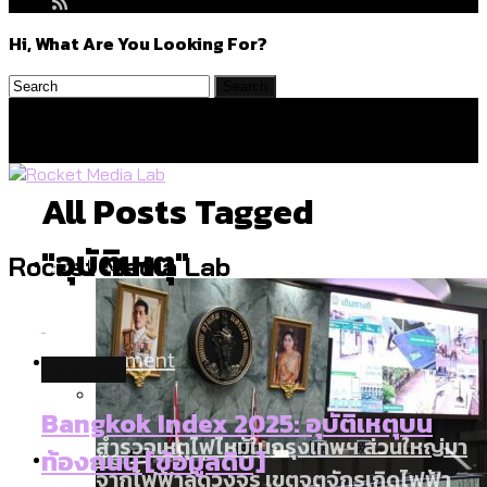
Hi, What Are You Looking For?
All Posts Tagged
"อุบัติเหตุ"
Politics
Rocket Media Lab
Environment
database
Bangkok Index 2025: อุบัติเหตุบน
สำรวจเหตุไฟไหม้ในกรุงเทพฯ ส่วนใหญ่มา
Culture
ท้องถนน [ข้อมูลดิบ]
จากไฟฟ้าลัดวงจร เขตจตุจักรเกิดไฟฟ้า