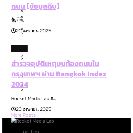
[ข้อมูลดิบ]
Bangkok Index 2025
ถนน [ข้อมูลดิบ]
สมุดจดการบ้าน ส.ก. 2569 : แต่ละเขตมี
งบระบายน้ำ-ป้องกันน้ำท่วม 4 ปี (2566-
กรุงเทพฯ เมืองสังคมผู้สูงอายุ [ข้อมูลดิบ]
ปัญหาอะไรที่ ส.ก. ต้องทำการบ้าน
2569) ของ กทม. ในยุคชัชชาติ ลงเขตไหน
ข้อ...
กรุงเทพฯ เมืองคอนเสิร์ต : สำรวจ
ทำอะไรบ้าง
คำนำหน้านามและกฎหมายสมรสเท่าเทียม
20 เมษายน 2025
คอนเสิร์ตและแฟนมีตติ้งในไทยจำนวน 526
สำรวจงบประมาณรายเขตในกรุงเทพฯ
[ข้อมูลดิบ]
งาน ตั้งแต่ปี 2023-2024
ผ่าน Bangkok Index 2025
กรุงเทพฯ เมืองสังคมผู้สูงอายุ : 36 เขตมี
Vote62 ขอบคุณประชาชนที่ร่วม
future
คนตายมากกว่าคนเกิด 18 เขตเป็นสังคมผู้
สังเกตการณ์การเลือกตั้งชวนคุยกันถึงบท
สูงอายุระดับสุดยอด
สำรวจอุบัติเหตุบนท้องถนนใน
เรียนที่เราได้รับจากเลือกตั้ง กรุงเทพฯ –
กรุงเทพฯ เมืองสังคมผู้สูงอายุ [ข้อมูลดิบ]
ปีนกำแพงส่องซีรีส์จีน: จีนส่งออกภาพ
สำรวจรายได้จากการจัดเก็บภาษีใน
กรุงเทพฯ ผ่าน Bangkok Index
พัทยา
ลักษณ์แบบไหนสู่สายตาโลก
กรุงเทพฯ ผ่าน Bangkok Index 2025
2024
Bangkok Index 2025 : อันดับความน่าอยู่
ของ 50 เขตในกรุงเทพฯ
สวนสาธารณะและพื้นที่สีเขียวใน กทม.
Rocket Media Lab ส...
กทม. มีอำนาจแค่ไหน ในการแก้ปัญหาให้คน
[ข้อมูลดิบ]
20 เมษายน 2025
ที่อาศัยอยู่ในกรุงเทพฯ
More Posts
politics