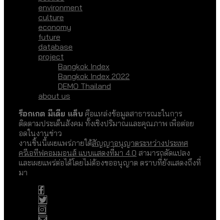
environment
culture
economy
future
database
project
Bangkok Index
Bangkok Index 2022
DEMO Thailand
about us
ร็อกเกต มีเดีย แล็บ
คือแหล่งข้อมูลสาธารณะในการ
ติดตามประเด็นสังคม ทั้งเชิงปริมาณและคุณภาพ เพื่อต่อย
อดในงานข่าว
งานชิ้นนี้เผยแพร่ภายใต้
สัญญาอนุญาตระหว่างประเทศ
ครีเอทีฟคอมมอนส์ แบบแสดงที่มา 4.0
สามารถดัดแปลง
และเผยแพร่ต่อได้โดยไม่ต้องขออนุญาต ตราบที่ยังแสดงถึงที่
มา