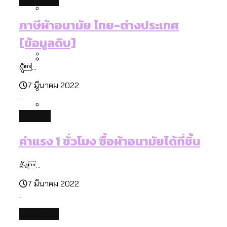
database
กรุงเทพฯ เมืองคอนเสิร์ต : สำรวจ
ทำอะไรบ้าง
คำนำหน้านามและกฎหมายสมรสเท่าเทียม
คอนเสิร์ตและแฟนมีตติ้งในไทยจำนวน 526
สำรวจงบประมาณรายเขตในกรุงเทพฯ
ภาษีผ้าอนามัย ไทย-ต่างประเทศ
[ข้อมูลดิบ]
งาน ตั้งแต่ปี 2023-2024
ผ่าน Bangkok Index 2025
กรุงเทพฯ เมืองสังคมผู้สูงอายุ : 36 เขตมี
[ข้อมูลดิบ]
คนตายมากกว่าคนเกิด 18 เขตเป็นสังคมผู้
สูงอายุระดับสุดยอด
ผู้...
กรุงเทพฯ เมืองสังคมผู้สูงอายุ [ข้อมูลดิบ]
ปีนกำแพงส่องซีรีส์จีน: จีนส่งออกภาพ
สำรวจรายได้จากการจัดเก็บภาษีใน
7 มีนาคม 2022
ลักษณ์แบบไหนสู่สายตาโลก
กรุงเทพฯ ผ่าน Bangkok Index 2025
Bangkok Index 2025 : อันดับความน่าอยู่
politics
ของ 50 เขตในกรุงเทพฯ
สวนสาธารณะและพื้นที่สีเขียวใน กทม.
ค่าแรง 1 ชั่วโมง ซื้อผ้าอนามัยได้กี่ชิ้น
[ข้อมูลดิบ]
ฮัง...
7 มีนาคม 2022
database