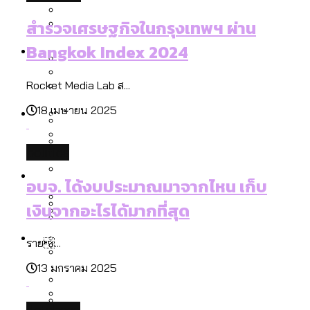
รับรองเพศของ Transgender ทั่วโลก
ประเทศไหนทำได้บ้าง?
สำรวจเศรษฐกิจในกรุงเทพฯ ผ่าน
สวนสาธารณะและพื้นที่สีเขียวใน กทม. เพิ่ม
เมกะโปรเจ็กต์ของ กทม. ในช่วงที่มีการใช้
Future
ขึ้นและเข้าถึงได้มากน้อยแค่ไหน
Bangkok Index 2024
สมุดจดการบ้าน ส.ก. 2569 : แต่ละเขตมี
งบคาบเกี่ยวในยุคชัชชาติ มีอะไร ใช้งบแค่
ปัญหาอะไรที่ ส.ก. ต้องทำการบ้าน
ไหน
Rocket Media Lab ส...
สำรวจ Hate Speech ที่ถูกผลิตซ้ำผ่าน
สังคมผู้สูงอายุไทย [ข้อมูลดิบ]
Database
วิดีโอ AI ในช่วงความขัดแย้งไทย-กัมพูชา
18 เมษายน 2025
ขยะมูลฝอย 2568 [ข้อมูลดิบ]
[ข้อมูลดิบ]
Vote62 ขอบคุณประชาชนที่ร่วม
ค่าฝุ่นในกรุงเทพฯ 2025 เทียบกับจำนวน
politics
สังเกตการณ์การเลือกตั้งชวนคุยกันถึงบท
สังคมผู้สูงอายุไทย [ข้อมูลดิบ]
Project
ควันบุหรี่ที่เข้าปอด [ข้อมูลดิบ]
สำรวจสังคมผู้สูงอายุไทย : 6 จังหวัดเป็น
อบจ. ได้งบประมาณมาจากไหน เก็บ
เรียนที่เราได้รับจากเลือกตั้ง กรุงเทพฯ –
ขยะของคน กทม. ที่ยังถูกนำไปทิ้งที่
สังคมสูงวัยระดับสุดยอด และ 64 จังหวัดที่
Bangkok Index
ความเกลียดชังที่ขายได้ : สำรวจ Hate
เงินจากอะไรได้มากที่สุด
พัทยา
ฉะเชิงเทรา นครปฐม และล่าสุดที่กาญจนบุรี
ตายมากกว่าเกิด
Bangkok Index 2022
Speech ที่ถูกผลิตซ้ำผ่านวิดีโอ AI ในช่วง
About Us
สำรวจเหตุไฟไหม้ในกรุงเทพฯ 2568
DEMO Thailand
ความขัดแย้งไทย-กัมพูชา
สำรวจเศรษฐกิจในกรุงเทพฯ ผ่าน
ราย...
[ข้อมูลดิบ]
Bangkok Index 2025
13 มกราคม 2025
กทม. มีอำนาจแค่ไหน ในการแก้ปัญหาให้คน
งบระบายน้ำ-ป้องกันน้ำท่วม 4 ปี (2566-
กรุงเทพฯ เมืองสังคมผู้สูงอายุ [ข้อมูลดิบ]
ที่อาศัยอยู่ในกรุงเทพฯ
2569) ของ กทม. ในยุคชัชชาติ ลงเขตไหน