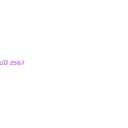
สูงอายุระดับสุดยอด
ในปี 2567