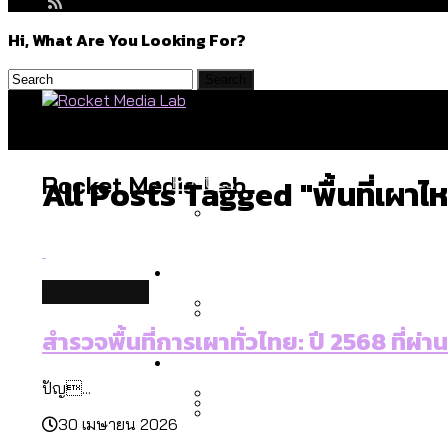
Hi, What Are You Looking For?
Politics
Rocket Media Lab
All Posts Tagged "พื้นที่เผาไห
สำรวจร่างงบปี 70 ของ กทม. 
Environment
environment
สำรวจพื้นที่การเผาทั่วไทย: ปี 2568 ที่ผ่า
สำรวจเหตุไฟไหม้ในกรุงเทพฯ
Culture
เมื่อแยกท่องเที่ยวออกจากก
ปัญ...
30 เมษายน 2026
โลกใบเดียว สิทธิไม่เท่ากั