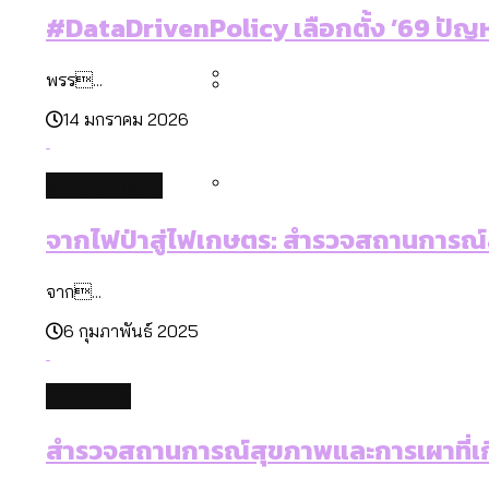
คำนำหน้านามและกฎหมายสมรส
#DataDrivenPolicy เลือกตั้ง ’69 ปัญ
กรุงเทพฯ เมืองสังคมผู้สูงอ
สำรวจรายได้จากการจัดเก็บ
พรร...
14 มกราคม 2026
กรุงเทพฯ เมืองสังคมผู้สูงอาย
Bangkok Index 2025 : อันด
environment
สวนสาธารณะและพื้นที่สีเขียว
จากไฟป่าสู่ไฟเกษตร: สำรวจสถานการณ์สุ
จาก...
6 กุมภาพันธ์ 2025
database
สำรวจสถานการณ์สุขภาพและการเผาที่เกี่ย