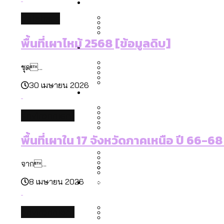
Economy
สวนสาธารณะและพื้นที่สีเขียว
สมุดจดการบ้าน ส.ก. 2569 : 
database
เมกะโปรเจ็กต์ของ กทม. ในช่ว
พื้นที่เผาไหม้ 2568 [ข้อมูลดิบ]
Future
สำรวจ Hate Speech ที่ถูกผล
ขยะมูลฝอย 2568 [ข้อมูลดิบ
Vote62 ขอบคุณประชาชนที่ร่ว
ชุด...
สังคมผู้สูงอายุไทย [ข้อมูลดิ
30 เมษายน 2026
Database
ค่าฝุ่นในกรุงเทพฯ 2025 เทียบ
ความเกลียดชังที่ขายได้ : ส
ขยะของคน กทม. ที่ยังถูกนำไป
กทม. มีอำนาจแค่ไหน ในการแก
environment
สังคมผู้สูงอายุไทย [ข้อมูลดิ
Project
สำรวจสังคมผู้สูงอายุไทย : 6
พื้นที่เผาใน 17 จังหวัดภาคเหนือ ปี 66-6
สำรวจเศรษฐกิจในกรุงเทพฯ
กรุงเทพฯ เมืองคอนเสิร์ต :
งบระบายน้ำ-ป้องกันน้ำท่วม 
Bangkok Index
จาก...
Bangkok Index 2022
About Us
สำรวจเหตุไฟไหม้ในกรุงเทพฯ
DEMO Thailand
8 เมษายน 2026
กรุงเทพฯ เมืองสังคมผู้สูงอาย
สำรวจงบประมาณรายเขตในก
ปีนกำแพงส่องซีรีส์จีน: จี
environment