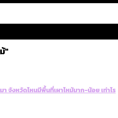
ม้"
สำนักการจราจรฯ เพิ่ม 150% มีเพียง 5 เขตที่งบเพิ่ม โ
นมา จังหวัดไหนมีพื้นที่เผาไหม้มาก-น้อย เท่าไร
 ส่วนใหญ่มาจากไฟฟ้าลัดวงจร เขตจตุจักรเกิดไฟฟ้าล
ีฬา กระทรวงใหม่จะมีงบฯ ประมาณเท่าไร
น: กฎหมายการรับรองเพศของ Transgender ทั่วโลก ประเ