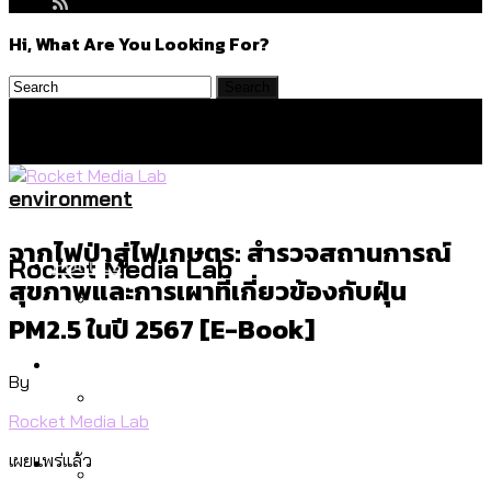
Hi, What Are You Looking For?
environment
จากไฟป่าสู่ไฟเกษตร: สำรวจสถานการณ์
Politics
Rocket Media Lab
สุขภาพและการเผาที่เกี่ยวข้องกับฝุ่น
PM2.5 ในปี 2567 [e-Book]
สำรวจร่างงบปี 70 ของ กทม. สำนักการ
Environment
จราจรฯ เพิ่ม 150% มีเพียง 5 เขตที่งบเพิ่ม
By
โดยเขตจตุจักรสูงสุด
Rocket Media Lab
สำรวจเหตุไฟไหม้ในกรุงเทพฯ ส่วนใหญ่มา
Culture
เผยแพร่แล้ว
จากไฟฟ้าลัดวงจร เขตจตุจักรเกิดไฟฟ้า