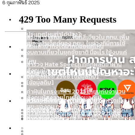
6 กุมภาพันธ์ 2025
ลัดวงจรมากที่สุด
เมื่อแยกท่องเที่ยวออกจากกีฬา กระทรวง
โลกใบเดียว สิทธิไม่เท่ากัน: กฎหมายการ
Economy
ใหม่จะมีงบฯ ประมาณเท่าไร
รับรองเพศของ Transgender ทั่วโลก
ประเทศไหนทำได้บ้าง?
สวนสาธารณะและพื้นที่สีเขียวใน กทม. เพิ่ม
เมกะโปรเจ็กต์ของ กทม. ในช่วงที่มีการใช้
Future
ขึ้นและเข้าถึงได้มากน้อยแค่ไหน
งบคาบเกี่ยวในยุคชัชชาติ มีอะไร ใช้งบแค่
ไหน
สำรวจ Hate Speech ที่ถูกผลิตซ้ำผ่าน
สังคมผู้สูงอายุไทย [ข้อมูลดิบ]
Database
วิดีโอ AI ในช่วงความขัดแย้งไทย-กัมพูชา
ขยะมูลฝอย 2568 [ข้อมูลดิบ]
[ข้อมูลดิบ]
ค่าฝุ่นในกรุงเทพฯ 2025 เทียบกับจำนวน
สังคมผู้สูงอายุไทย [ข้อมูลดิบ]
Project
ควันบุหรี่ที่เข้าปอด [ข้อมูลดิบ]
สำรวจสังคมผู้สูงอายุไทย : 6 จังหวัดเป็น
ขยะของคน กทม. ที่ยังถูกนำไปทิ้งที่
สังคมสูงวัยระดับสุดยอด และ 64 จังหวัดที่
Bangkok Index
ความเกลียดชังที่ขายได้ : สำรวจ Hate
ฉะเชิงเทรา นครปฐม และล่าสุดที่กาญจนบุรี
ตายมากกว่าเกิด
Bangkok Index 2022
Speech ที่ถูกผลิตซ้ำผ่านวิดีโอ AI ในช่วง
About Us
สำรวจเหตุไฟไหม้ในกรุงเทพฯ 2568
DEMO Thailand
ความขัดแย้งไทย-กัมพูชา
สำรวจเศรษฐกิจในกรุงเทพฯ ผ่าน
สมุดจดการบ้าน ส.ก. 2569 : แต่ละเขตมี