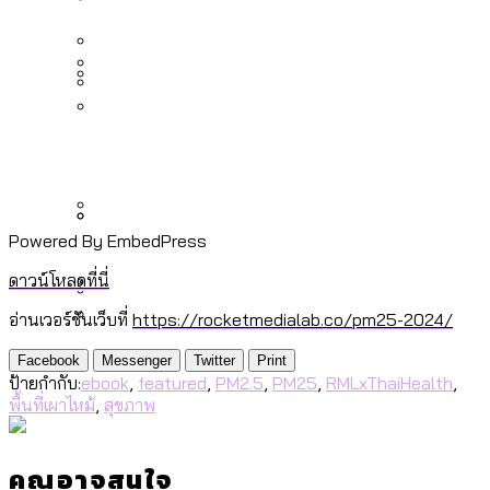
[ข้อมูลดิบ]
Bangkok Index 2025
ปัญหาอะไรที่ ส.ก. ต้องทำการบ้าน
งบระบายน้ำ-ป้องกันน้ำท่วม 4 ปี (2566-
กรุงเทพฯ เมืองสังคมผู้สูงอายุ [ข้อมูลดิบ]
2569) ของ กทม. ในยุคชัชชาติ ลงเขตไหน
กรุงเทพฯ เมืองคอนเสิร์ต : สำรวจ
ทำอะไรบ้าง
คำนำหน้านามและกฎหมายสมรสเท่าเทียม
คอนเสิร์ตและแฟนมีตติ้งในไทยจำนวน 526
สำรวจงบประมาณรายเขตในกรุงเทพฯ
Vote62 ขอบคุณประชาชนที่ร่วม
[ข้อมูลดิบ]
งาน ตั้งแต่ปี 2023-2024
ผ่าน Bangkok Index 2025
กรุงเทพฯ เมืองสังคมผู้สูงอายุ : 36 เขตมี
สังเกตการณ์การเลือกตั้งชวนคุยกันถึงบท
คนตายมากกว่าคนเกิด 18 เขตเป็นสังคมผู้
เรียนที่เราได้รับจากเลือกตั้ง กรุงเทพฯ –
สูงอายุระดับสุดยอด
พัทยา
Powered By EmbedPress
กรุงเทพฯ เมืองสังคมผู้สูงอายุ [ข้อมูลดิบ]
ปีนกำแพงส่องซีรีส์จีน: จีนส่งออกภาพ
สำรวจรายได้จากการจัดเก็บภาษีใน
ดาวน์โหลดที่นี่
ลักษณ์แบบไหนสู่สายตาโลก
กรุงเทพฯ ผ่าน Bangkok Index 2025
อ่านเวอร์ชันเว็บที่
https://rocketmedialab.co/pm25-2024/
Bangkok Index 2025 : อันดับความน่าอยู่
กทม. มีอำนาจแค่ไหน ในการแก้ปัญหาให้คน
ของ 50 เขตในกรุงเทพฯ
สวนสาธารณะและพื้นที่สีเขียวใน กทม.
Facebook
Messenger
Twitter
Print
ที่อาศัยอยู่ในกรุงเทพฯ
ป้ายกำกับ:
ebook
,
featured
,
PM2.5
,
PM25
,
RMLxThaiHealth
,
[ข้อมูลดิบ]
พื้นที่เผาไหม้
,
สุขภาพ
คุณอาจสนใจ