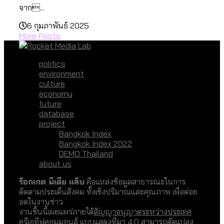
จาก...
6 กุมภาพันธ์ 2025
More Posts
politics
environment
culture
economy
future
database
project
Bangkok Index
Bangkok Index 2022
DEMO Thailand
about us
ร็อกเกต มีเดีย แล็บ
คือแหล่งข้อมูลสาธารณะในการ
ติดตามประเด็นสังคม ทั้งเชิงปริมาณและคุณภาพ เพื่อต่อย
อดในงานข่าว
งานชิ้นนี้เผยแพร่ภายใต้
สัญญาอนุญาตระหว่างประเทศ
ครีเอทีฟคอมมอนส์ แบบแสดงที่มา 4.0
สามารถดัดแปลง