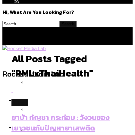
Hi, What Are You Looking For?
All Posts Tagged
"RMLxThaiHealth"
Politics
Rocket Media Lab
สำรวจร่างงบปี 70 ของ กทม. สำนักการ
Environment
future
จราจรฯ เพิ่ม 150% มีเพียง 5 เขตที่งบเพิ่ม
โดยเขตจตุจักรสูงสุด
ยาบ้า กัญชา กระท่อม : วังวนของ
สำรวจเหตุไฟไหม้ในกรุงเทพฯ ส่วนใหญ่มา
Culture
เยาวชนกับปัญหายาเสพติด
จากไฟฟ้าลัดวงจร เขตจตุจักรเกิดไฟฟ้า