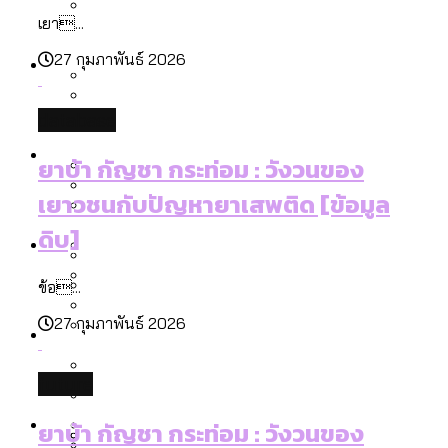
ลัดวงจรมากที่สุด
เยา...
เมื่อแยกท่องเที่ยวออกจากกีฬา กระทรวง
โลกใบเดียว สิทธิไม่เท่ากัน: กฎหมายการ
Economy
ใหม่จะมีงบฯ ประมาณเท่าไร
27 กุมภาพันธ์ 2026
รับรองเพศของ Transgender ทั่วโลก
ประเทศไหนทำได้บ้าง?
สวนสาธารณะและพื้นที่สีเขียวใน กทม. เพิ่ม
database
เมกะโปรเจ็กต์ของ กทม. ในช่วงที่มีการใช้
Future
ขึ้นและเข้าถึงได้มากน้อยแค่ไหน
สมุดจดการบ้าน ส.ก. 2569 : แต่ละเขตมี
ยาบ้า กัญชา กระท่อม : วังวนของ
งบคาบเกี่ยวในยุคชัชชาติ มีอะไร ใช้งบแค่
ปัญหาอะไรที่ ส.ก. ต้องทำการบ้าน
เยาวชนกับปัญหายาเสพติด [ข้อมูล
ไหน
สำรวจ Hate Speech ที่ถูกผลิตซ้ำผ่าน
สังคมผู้สูงอายุไทย [ข้อมูลดิบ]
ดิบ]
Database
วิดีโอ AI ในช่วงความขัดแย้งไทย-กัมพูชา
ขยะมูลฝอย 2568 [ข้อมูลดิบ]
[ข้อมูลดิบ]
ข้อ...
Vote62 ขอบคุณประชาชนที่ร่วม
ค่าฝุ่นในกรุงเทพฯ 2025 เทียบกับจำนวน
สังเกตการณ์การเลือกตั้งชวนคุยกันถึงบท
สังคมผู้สูงอายุไทย [ข้อมูลดิบ]
27 กุมภาพันธ์ 2026
Project
ควันบุหรี่ที่เข้าปอด [ข้อมูลดิบ]
สำรวจสังคมผู้สูงอายุไทย : 6 จังหวัดเป็น
เรียนที่เราได้รับจากเลือกตั้ง กรุงเทพฯ –
ขยะของคน กทม. ที่ยังถูกนำไปทิ้งที่
สังคมสูงวัยระดับสุดยอด และ 64 จังหวัดที่
Bangkok Index
ความเกลียดชังที่ขายได้ : สำรวจ Hate
พัทยา
ฉะเชิงเทรา นครปฐม และล่าสุดที่กาญจนบุรี
future
ตายมากกว่าเกิด
Bangkok Index 2022
Speech ที่ถูกผลิตซ้ำผ่านวิดีโอ AI ในช่วง
About Us
สำรวจเหตุไฟไหม้ในกรุงเทพฯ 2568
DEMO Thailand
ยาบ้า กัญชา กระท่อม : วังวนของ
ความขัดแย้งไทย-กัมพูชา
สำรวจเศรษฐกิจในกรุงเทพฯ ผ่าน