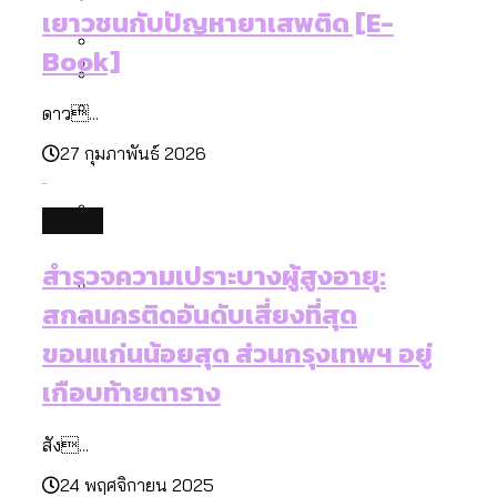
[ข้อมูลดิบ]
Bangkok Index 2025
เยาวชนกับปัญหายาเสพติด [E-
กทม. มีอำนาจแค่ไหน ในการแก้ปัญหาให้คน
งบระบายน้ำ-ป้องกันน้ำท่วม 4 ปี (2566-
กรุงเทพฯ เมืองสังคมผู้สูงอายุ [ข้อมูลดิบ]
Book]
ที่อาศัยอยู่ในกรุงเทพฯ
2569) ของ กทม. ในยุคชัชชาติ ลงเขตไหน
กรุงเทพฯ เมืองคอนเสิร์ต : สำรวจ
ทำอะไรบ้าง
คำนำหน้านามและกฎหมายสมรสเท่าเทียม
ดาว...
คอนเสิร์ตและแฟนมีตติ้งในไทยจำนวน 526
สำรวจงบประมาณรายเขตในกรุงเทพฯ
[ข้อมูลดิบ]
27 กุมภาพันธ์ 2026
งาน ตั้งแต่ปี 2023-2024
ผ่าน Bangkok Index 2025
กรุงเทพฯ เมืองสังคมผู้สูงอายุ : 36 เขตมี
คนตายมากกว่าคนเกิด 18 เขตเป็นสังคมผู้
future
สูงอายุระดับสุดยอด
กรุงเทพฯ เมืองสังคมผู้สูงอายุ [ข้อมูลดิบ]
ปีนกำแพงส่องซีรีส์จีน: จีนส่งออกภาพ
สำรวจรายได้จากการจัดเก็บภาษีใน
สำรวจความเปราะบางผู้สูงอายุ:
ลักษณ์แบบไหนสู่สายตาโลก
กรุงเทพฯ ผ่าน Bangkok Index 2025
สกลนครติดอันดับเสี่ยงที่สุด
Bangkok Index 2025 : อันดับความน่าอยู่
ขอนแก่นน้อยสุด ส่วนกรุงเทพฯ อยู่
ของ 50 เขตในกรุงเทพฯ
สวนสาธารณะและพื้นที่สีเขียวใน กทม.
เกือบท้ายตาราง
[ข้อมูลดิบ]
สัง...
24 พฤศจิกายน 2025